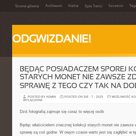
Archiwum
Kielce
Szczecin
Tag
Strona główna
Spis Treści
ODGWIZDANIE!
BĘDĄC POSIADACZEM SPOREJ K
STARYCH MONET NIE ZAWSZE ZD
SPRAWĘ Z TEGO CZY TAK NA DO
POSTED BY ADMIN
POSTED ON SIE - 7 - 2025
MOŻLIWOŚĆ K
WYŁĄCZONA
Dziś fotografią zajmuje się coraz to więcej osób
Będąc właścicielem znacznej kolekcji starych monet nie zawsze 
sprawę są coś godne. W owym czasie warto jest się zagłębić w tę