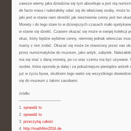
zawsze wiemy jaka dziedzina się tym absorbuje a jest nią numiz
de facto masa i należałoby udać się do właściwej osoby, może to
jaki jest w stanie nam określić jak niezmiernie cenny jest ten ok
Monety i do tego stare to w dzisiejszych czasach mało spotykane
w stanie się dzielić. Czasem okazać się może w swojej kolekcji
okaz, który będzie wybitnie cenny, niemniej jednak wtenczas mu
mamy z nim zrobić. Okazać się może że stworzony przez nas ok
przez numizmatyków do muzeum, jako antyk, zabytek. Należałoby
ma się stać z daną monetą, po co oraz czemu ma być używane.
osobie, która sprzeda je dalej i za pokaźniejsze pieniądze aniżeli
już w życiu bywa, skutkiem tego warto się wszystkiego dowiedzie
się do muzeum z takimi zasobami.
źródło:
———————————
1.
sprawdź to
2.
sprawdź to
3.
przeczytaj całość
4.
http://mathfilm2016.de