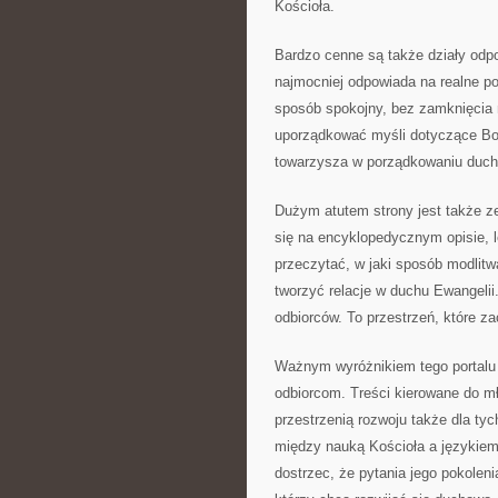
Kościoła.
Bardzo cenne są także działy odpow
najmocniej odpowiada na realne po
sposób spokojny, bez zamknięcia 
uporządkować myśli dotyczące Boga
towarzysza w porządkowaniu duch
Dużym atutem strony jest także ze
się na encyklopedycznym opisie, le
przeczytać, w jaki sposób modlitw
tworzyć relacje w duchu Ewangelii
odbiorców. To przestrzeń, które za
Ważnym wyróżnikiem tego portalu 
odbiorcom. Treści kierowane do m
przestrzenią rozwoju także dla tyc
między nauką Kościoła a językie
dostrzec, że pytania jego pokoleni