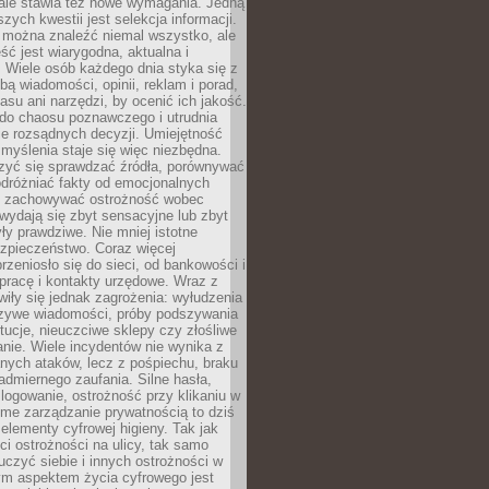
 ale stawia też nowe wymagania. Jedną
szych kwestii jest selekcja informacji.
e można znaleźć niemal wszystko, ale
eść jest wiarygodna, aktualna i
 Wiele osób każdego dnia styka się z
bą wiadomości, opinii, reklam i porad,
asu ani narzędzi, by ocenić ich jakość.
 do chaosu poznawczego i utrudnia
e rozsądnych decyzji. Umiejętność
myślenia staje się więc niezbędna.
zyć się sprawdzać źródła, porównywać
odróżniać fakty od emocjonalnych
i i zachowywać ostrożność wobec
e wydają się zbyt sensacyjne lub zbyt
yły prawdziwe. Nie mniej istotne
ezpieczeństwo. Coraz więcej
rzeniosło się do sieci, od bankowości i
pracę i kontakty urzędowe. Wraz z
iły się jednak zagrożenia: wyłudzenia
szywe wiadomości, próby podszywania
ytucje, nieuczciwe sklepy czy złośliwe
nie. Wiele incydentów nie wynika z
ych ataków, lecz z pośpiechu, braku
admiernego zaufania. Silne hasła,
ogowanie, ostrożność przy klikaniu w
dome zarządzanie prywatnością to dziś
lementy cyfrowej higieny. Tak jak
i ostrożności na ulicy, tak samo
czyć siebie i innych ostrożności w
ym aspektem życia cyfrowego jest