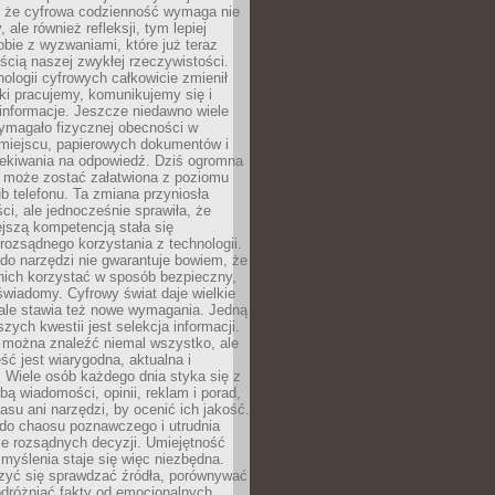
 że cyfrowa codzienność wymaga nie
 ale również refleksji, tym lepiej
bie z wyzwaniami, które już teraz
ęścią naszej zwykłej rzeczywistości.
ologii cyfrowych całkowicie zmienił
ki pracujemy, komunikujemy się i
nformacje. Jeszcze niedawno wiele
ymagało fizycznej obecności w
miejscu, papierowych dokumentów i
zekiwania na odpowiedź. Dziś ogromna
 może zostać załatwiona z poziomu
b telefonu. Ta zmiana przyniosła
ści, ale jednocześnie sprawiła, że
jszą kompetencją stała się
rozsądnego korzystania z technologii.
do narzędzi nie gwarantuje bowiem, że
nich korzystać w sposób bezpieczny,
świadomy. Cyfrowy świat daje wielkie
 ale stawia też nowe wymagania. Jedną
szych kwestii jest selekcja informacji.
e można znaleźć niemal wszystko, ale
eść jest wiarygodna, aktualna i
 Wiele osób każdego dnia styka się z
bą wiadomości, opinii, reklam i porad,
asu ani narzędzi, by ocenić ich jakość.
 do chaosu poznawczego i utrudnia
e rozsądnych decyzji. Umiejętność
myślenia staje się więc niezbędna.
zyć się sprawdzać źródła, porównywać
odróżniać fakty od emocjonalnych