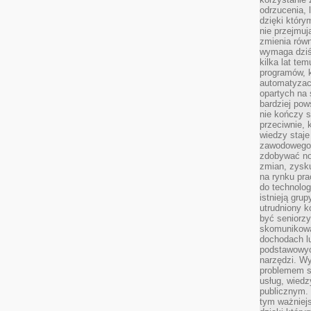
odrzucenia, 
dzięki który
nie przejmuj
zmienia rów
wymaga dziś
kilka lat te
programów, 
automatyzac
opartych na s
bardziej pow
nie kończy s
przeciwnie, 
wiedzy staje
zawodowego. 
zdobywać no
zmian, zysku
na rynku pra
do technolog
istnieją gru
utrudniony 
być seniorzy
skomunikowa
dochodach lu
podstawowyc
narzędzi. W
problemem s
usług, wiedz
publicznym. 
tym ważniejs