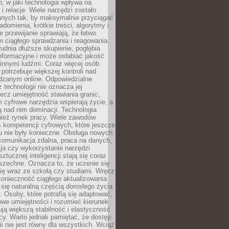
, w jaki technologia wpływa na
 i relacje. Wiele narzędzi zostało
anych tak, by maksymalnie przyciągać
domienia, krótkie treści, algorytmy i
 przewijanie sprawiają, że łatwo
 ciągłego sprawdzania i reagowania.
trudnia dłuższe skupienie, pogłębia
nformacyjne i może osłabiać jakość
innymi ludźmi. Coraz więcej osób
potrzebuje większej kontroli nad
zanym online. Odpowiedzialne
z technologii nie oznacza jej
lecz umiejętność stawiania granic,
m cyfrowe narzędzia wspierają życie, a
ą nad nim dominacji. Technologia
nież rynek pracy. Wiele zawodów
 kompetencji cyfrowych, które jeszcze
mu nie były konieczne. Obsługa nowych
komunikacja zdalna, praca na danych,
ja czy wykorzystanie narzędzi
ztucznej inteligencji stają się coraz
szechne. Oznacza to, że uczenie się
ię wraz ze szkołą czy studiami. Wręcz
konieczność ciągłego aktualizowania
 się naturalną częścią dorosłego życia
Osoby, które potrafią się adaptować,
we umiejętności i rozumieć kierunek
ją większą stabilność i elastyczność
cy. Warto jednak pamiętać, że dostęp
ii nie jest równy dla wszystkich. Wciąż