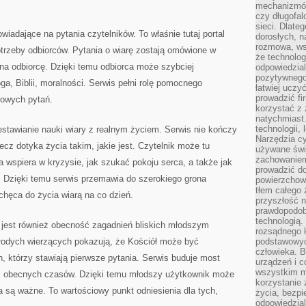
mechanizmów
czy długofal
sieci. Dlate
iadające na pytania czytelników. To właśnie tutaj portal
dorosłych, na
rozmowa, ws
trzeby odbiorców. Pytania o wiarę zostają omówione w
że technolog
na odbiorcę. Dzięki temu odbiorca może szybciej
odpowiedzia
pozytywnego 
, Biblii, moralności. Serwis pełni rolę pomocnego
łatwiej uczy
prowadzić fi
owych pytań.
korzystać z
natychmiast.
technologii,
stawianie nauki wiary z realnym życiem. Serwis nie kończy
Narzędzia cy
cz dotyka życia takim, jakie jest. Czytelnik może tu
używane świ
zachowaniem
a wspiera w kryzysie, jak szukać pokoju serca, a także jak
prowadzić do
. Dzięki temu serwis przemawia do szerokiego grona
powierzchown
tłem całego 
chęca do życia wiarą na co dzień.
przyszłość n
prawdopodob
technologią.
jest również obecność zagadnień bliskich młodszym
rozsądnego k
łodych wierzących pokazują, że Kościół może być
podstawowyc
człowieka. B
h, którzy stawiają pierwsze pytania. Serwis buduje most
urządzeń i 
wszystkim m
m obecnych czasów. Dzięki temu młodszy użytkownik może
korzystanie z
a są ważne. To wartościowy punkt odniesienia dla tych,
życia, bezpi
odpowiedzial