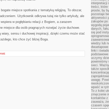
interpretacj
treści, któr
 bogate miejsce spotkania z tematyką religijną. To obszar,
proste, by b
pozostaje b
adczeniem. Użytkownik odkrywa tutaj nie tylko artykuły, ale
aktywności p
zakupów po 
 wspiera w pogłębianiu relacji z Bogiem, a zarazem
wygodą pojaw
ne miejsce dla osób pragnących rozwijać życie duchowe.
danych, fał
się pod inst
ą wiary, sensu i duchowej inspiracji, dzięki czemu może stać
oprogramowa
ażdego, kto chce żyć bliżej Boga.
zaawansowan
wiedzy lub n
dwuetapowe l
linki i świa
ANIE
podstawowe e
uczymy dziec
powinniśmy u
sieci. Ważn
także sposób
koncentrację
zaprojektow
uwagę. Powia
nieskończone
wpaść w rytm
To z kolei u
zmęczenie i
kontaktów z 
zauważa, że 
czasem spęd
korzystanie 