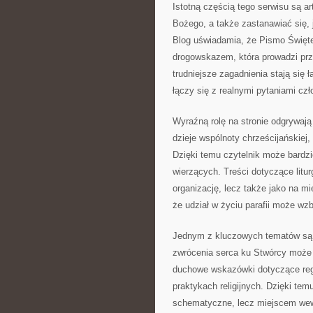
Istotną częścią tego serwisu są ar
Bożego, a także zastanawiać się, 
Blog uświadamia, że Pismo Święte
drogowskazem, która prowadzi pr
trudniejsze zagadnienia stają się 
łączy się z realnymi pytaniami czł
Wyraźną rolę na stronie odgrywają
dzieje wspólnoty chrześcijańskiej
Dzięki temu czytelnik może bardz
wierzących. Treści dotyczące liturg
organizację, lecz także jako na mi
że udział w życiu parafii może wz
Jednym z kluczowych tematów są t
zwrócenia serca ku Stwórcy może 
duchowe wskazówki dotyczące regu
praktykach religijnych. Dzięki te
schematyczne, lecz miejscem wewn