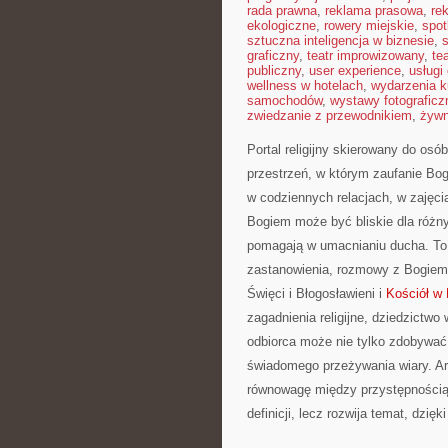
rada prawna
,
reklama prasowa
,
re
ekologiczne
,
rowery miejskie
,
spot
sztuczna inteligencja w biznesie
,
graficzny
,
teatr improwizowany
,
te
publiczny
,
user experience
,
usługi
wellness w hotelach
,
wydarzenia k
samochodów
,
wystawy fotograficz
zwiedzanie z przewodnikiem
,
żywn
Portal religijny skierowany do osó
przestrzeń, w którym zaufanie Bo
w codziennych relacjach, w zajęci
Bogiem może być bliskie dla różny
pomagają w umacnianiu ducha. To
zastanowienia, rozmowy z Bogiem 
Święci i Błogosławieni i
Kościół w H
zagadnienia religijne, dziedzictwo
odbiorca może nie tylko zdobywać 
świadomego przeżywania wiary. Ar
równowagę między przystępnością 
definicji, lecz rozwija temat, dzię