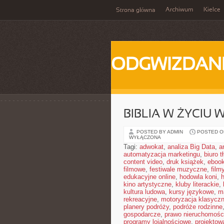
Archiwum
Kielce
Strona główna
ODGWIZDANI
BIBLIA W ŻYCIU 
POSTED BY ADMIN
POSTED ON
WYŁĄCZONA
Tagi:
adwokat
,
analiza Big Data
,
a
automatyzacja marketingu
,
biuro 
content video
,
druk książek
,
ebook
filmowe
,
festiwale muzyczne
,
film
edukacyjne online
,
hodowla koni
,
h
kino artystyczne
,
kluby literackie
,
kultura ludowa
,
kursy językowe
,
m
rekreacyjne
,
motoryzacja klasycz
planery podróży
,
podróże rodzinne
gospodarcze
,
prawo nieruchomośc
programy lojalnościowe
,
projektow