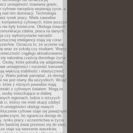
lecz umiejętność stawiania granic,
m cyfrowe narzędzia wspierają życie, a
ą nad nim dominacji. Technologia
nież rynek pracy. Wiele zawodów
 kompetencji cyfrowych, które jeszcze
mu nie były konieczne. Obsługa nowych
komunikacja zdalna, praca na danych,
ja czy wykorzystanie narzędzi
ztucznej inteligencji stają się coraz
szechne. Oznacza to, że uczenie się
ię wraz ze szkołą czy studiami. Wręcz
konieczność ciągłego aktualizowania
 się naturalną częścią dorosłego życia
Osoby, które potrafią się adaptować,
we umiejętności i rozumieć kierunek
ją większą stabilność i elastyczność
cy. Warto jednak pamiętać, że dostęp
ii nie jest równy dla wszystkich. Wciąż
py, które z różnych powodów mają
kontakt z cyfrowym światem. Mogą to
, osoby mieszkające w słabiej
nych regionach, ludzie o niższych
b ci, którzy nie mieli okazji zdobyć
h umiejętności obsługi nowych
ykluczenie cyfrowe staje się poważnym
połecznym, bo ogranicza dostęp do
y, rynku pracy i uczestnictwa w życiu
Im bardziej świat przenosi się do sieci,
ze staje się tworzenie warunków,