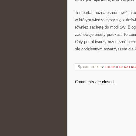
Ten portal można przedstawić jako
w którym wiedza łączy się z doświ
również zachętę do modlitwy. Blog
zachowuje prosty przekaz. To cen
Cały portal tworzy przestrzeń pełn
się codziennym towarzyszem dla k
CATEGORIES:
LITERATURA NA EKR
Comments are closed.