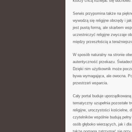
którzy chcą rozwijać się duchowo.
Serwis przypomina także na piękn
wywodzą się religijne obrzędy i ja
jest pustą formą, ale skarbem wsp
uczestniczyć religijne zwyczaje obe
między przeszłością a teraźniejsz
W sposób naturalny na stronie obec
autentyczność przekazu. Świadect
Dzięki nim użytkownik może poczu
bywa wymagająca, ale owocna. Port
przestrzeń wsparcia.
Cały portal buduje uporządkowaną 
tematyczny uzupełnia pozostałe tre
religijne, uroczystości kościelne,
czytelników wspólnie budują pełny
osób głęboko wierzących, jak i dla 
także pomaga zatrzymać się przy