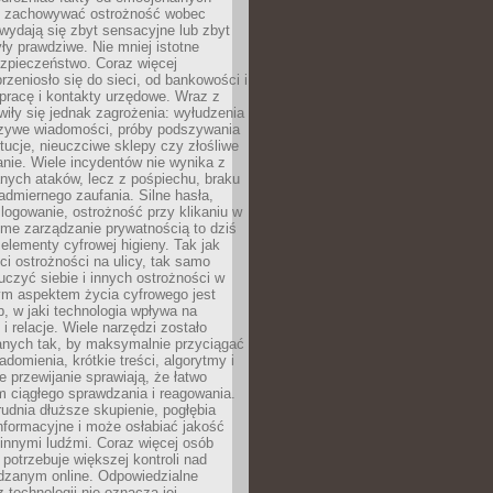
i i zachowywać ostrożność wobec
e wydają się zbyt sensacyjne lub zbyt
yły prawdziwe. Nie mniej istotne
ezpieczeństwo. Coraz więcej
rzeniosło się do sieci, od bankowości i
pracę i kontakty urzędowe. Wraz z
iły się jednak zagrożenia: wyłudzenia
szywe wiadomości, próby podszywania
ytucje, nieuczciwe sklepy czy złośliwe
nie. Wiele incydentów nie wynika z
ych ataków, lecz z pośpiechu, braku
admiernego zaufania. Silne hasła,
ogowanie, ostrożność przy klikaniu w
dome zarządzanie prywatnością to dziś
lementy cyfrowej higieny. Tak jak
i ostrożności na ulicy, tak samo
czyć siebie i innych ostrożności w
ym aspektem życia cyfrowego jest
, w jaki technologia wpływa na
 i relacje. Wiele narzędzi zostało
anych tak, by maksymalnie przyciągać
domienia, krótkie treści, algorytmy i
 przewijanie sprawiają, że łatwo
 ciągłego sprawdzania i reagowania.
trudnia dłuższe skupienie, pogłębia
nformacyjne i może osłabiać jakość
innymi ludźmi. Coraz więcej osób
potrzebuje większej kontroli nad
zanym online. Odpowiedzialne
z technologii nie oznacza jej