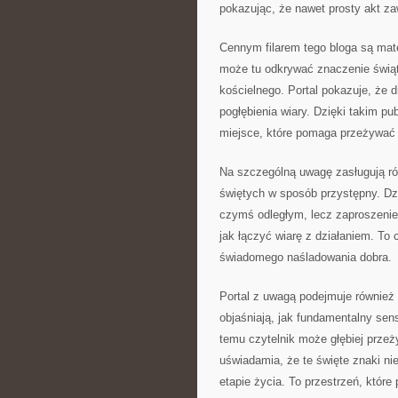
pokazując, że nawet prosty akt za
Cennym filarem tego bloga są mat
może tu odkrywać znaczenie świąt
kościelnego. Portal pokazuje, że d
pogłębienia wiary. Dzięki takim 
miejsce, które pomaga przeżywać ś
Na szczególną uwagę zasługują rów
świętych w sposób przystępny. Dzi
czymś odległym, lecz zaproszenie
jak łączyć wiarę z działaniem. To 
świadomego naśladowania dobra.
Portal z uwagą podejmuje również 
objaśniają, jak fundamentalny sen
temu czytelnik może głębiej prze
uświadamia, że te święte znaki n
etapie życia. To przestrzeń, któr