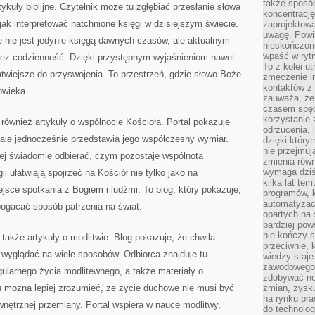
także sposób
tykuły biblijne. Czytelnik może tu zgłębiać przesłanie słowa
koncentrację
jak interpretować natchnione księgi w dzisiejszym świecie.
zaprojektow
uwagę. Powia
 nie jest jedynie księgą dawnych czasów, ale aktualnym
nieskończone
wpaść w rytm
zez codzienność. Dzięki przystępnym wyjaśnieniom nawet
To z kolei u
łatwiejsze do przyswojenia. To przestrzeń, gdzie słowo Boże
zmęczenie i
kontaktów z 
owieka.
zauważa, że 
czasem spęd
korzystanie 
 również artykuły o wspólnocie Kościoła. Portal pokazuje
odrzucenia, 
, ale jednocześnie przedstawia jego współczesny wymiar.
dzięki który
nie przejmuj
iej świadomie odbierać, czym pozostaje wspólnota
zmienia rów
wymaga dziś
ii ułatwiają spojrzeć na Kościół nie tylko jako na
kilka lat te
ejsce spotkania z Bogiem i ludźmi. To blog, który pokazuje,
programów, 
automatyzac
bogacać sposób patrzenia na świat.
opartych na s
bardziej pow
nie kończy s
akże artykuły o modlitwie. Blog pokazuje, że chwila
przeciwnie, 
wyglądać na wiele sposobów. Odbiorca znajduje tu
wiedzy staje
zawodowego. 
larnego życia modlitewnego, a także materiały o
zdobywać no
mu można lepiej zrozumieć, że życie duchowe nie musi być
zmian, zysku
na rynku pra
ętrznej przemiany. Portal wspiera w nauce modlitwy,
do technolog