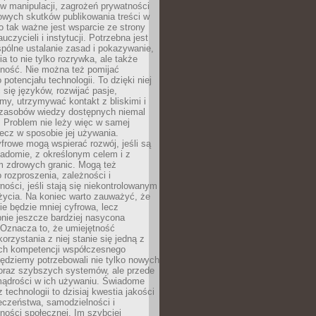
 manipulacji, zagrożeń prywatności
owych skutków publikowania treści w
go tak ważne jest wsparcie ze strony
uczycieli i instytucji. Potrzebna jest
pólne ustalanie zasad i pokazywanie,
ia to nie tylko rozrywka, ale także
lność. Nie można też pomijać
potencjału technologii. To dzięki niej
ć się języków, rozwijać pasje,
rmy, utrzymywać kontakt z bliskimi i
 zasobów wiedzy dostępnych niemal
 Problem nie leży więc w samej
 lecz w sposobie jej używania.
frowe mogą wspierać rozwój, jeśli są
adomie, z określonym celem i z
 zdrowych granic. Mogą też
 rozproszenia, zależności i
ości, jeśli stają się niekontrolowanym
życia. Na koniec warto zauważyć, że
ie będzie mniej cyfrowa, lecz
nie jeszcze bardziej nasycona
 Oznacza to, że umiejętność
orzystania z niej stanie się jedną z
h kompetencji współczesnego
ędziemy potrzebowali nie tylko nowych
coraz szybszych systemów, ale przede
ądrości w ich używaniu. Świadome
 technologii to dzisiaj kwestia jakości
eczeństwa, samodzielności i
ności społecznej. Im szybciej