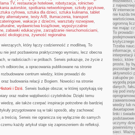
możliwości,
klama TV
,
restauracje hotelowe
,
robotyzacja
,
rolnictwo
z najważniej
kania autorskie
,
spotkania networkingowe
,
szkoły językowe
,
W interneci
sztuka cyfrowa
,
sztuka dla dzieci
,
sztuka kulinarna
,
tablet
nie każda tr
atry alternatywne
,
testy A/B
,
tłumaczenia
,
transport
wartościowa.
 cateringowe
,
wakacje z dziećmi
,
warsztaty rozwojowe
,
ogromną licz
ulturalne
,
wydawnictwa książkowe
,
wypożyczalnie
nie mając cz
ne
,
zabawki edukacyjne
,
zarządzanie nieruchomościami
,
To prowadzi
ość ekologiczna
,
żywność regionalna
podejmowani
krytycznego 
b wierzących, który łączy codzienność z modlitwą. To
Trzeba nauc
informacje, 
gu nie jest pozbawiona praktycznego wymiaru, lecz obecna
interpretacj
ach, w radościach i w próbach. Serwis pokazuje, że życie z
treści, któr
proste, by b
ch odbiorców, a opracowania publikowane na stronie
pozostaje b
aktywności p
 rozbudowane centrum wiedzy, które prowadzi do
zakupów po 
oraz budowania relacji z Bogiem. Nowości na stronie
wygodą pojaw
danych, fał
istorii i Dziś
. Serwis buduje obszar, w której spotykają się
się pod inst
 wiary oraz realne wątpliwości czytelników. Dzięki temu
oprogramowa
zaawansowan
wiedzę, ale także czerpać inspiracje potrzebne do bardziej
wiedzy lub n
dwuetapowe l
tykuły przygotowane są w taki sposób, aby zachować
linki i świa
a treścią. Serwis nie ogranicza się wyłącznie do samych
podstawowe e
uczymy dziec
ki czemu każdy artykuł staje się zaproszeniem do refleksji.
powinniśmy u
sieci. Ważn