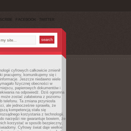
SCRIBE
FACEBOOK
TWITTER
ologii cyfrowych całkowicie zmienił
ki pracujemy, komunikujemy się i
nformacje. Jeszcze niedawno wiele
ymagało fizycznej obecności w
miejscu, papierowych dokumentów i
zekiwania na odpowiedź. Dziś ogromna
 może zostać załatwiona z poziomu
b telefonu. Ta zmiana przyniosła
ści, ale jednocześnie sprawiła, że
jszą kompetencją stała się
rozsądnego korzystania z technologii.
do narzędzi nie gwarantuje bowiem, że
nich korzystać w sposób bezpieczny,
świadomy. Cyfrowy świat daje wielkie