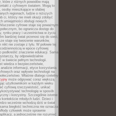
py, które z różnych powodów mają
kontakt z cyfrowym światem. Mogą to
, osoby mieszkające w słabiej
nych regionach, ludzie o niższych
b ci, którzy nie mieli okazji zdobyć
h umiejętności obsługi nowych
ykluczenie cyfrowe staje się poważnym
połecznym, bo ogranicza dostęp do
y, rynku pracy i uczestnictwa w życiu
Im bardziej świat przenosi się do sieci,
ze staje się tworzenie warunków,
 nikt nie zostaje z tyłu. W połowie tej
d codziennością w epoce cyfrowej
o podkreślić znaczenie edukacji. Sama
 wystarczy, by odpowiedzialnie
 w świecie pełnym technologii.
st wiedza o bezpieczeństwie,
 analizie informacji, etyce korzystania
yfrowych oraz wpływie technologii na
połeczeństwo. Właśnie dlatego rzetelny
cyjny
może odgrywać coraz większą
ając użytkownikom w każdym wieku
ieć cyfrową rzeczywistość, unikać
wykorzystywać technologię w sposób
yczny i korzystny. Szczególnie istotne
 w kontekście młodych ludzi. Dzieci i
ardzo wcześnie wchodzą dziś w świat
 sama biegłość techniczna nie oznacza
 Młody człowiek może sprawnie
aplikacji, a jednocześnie nie rozumieć