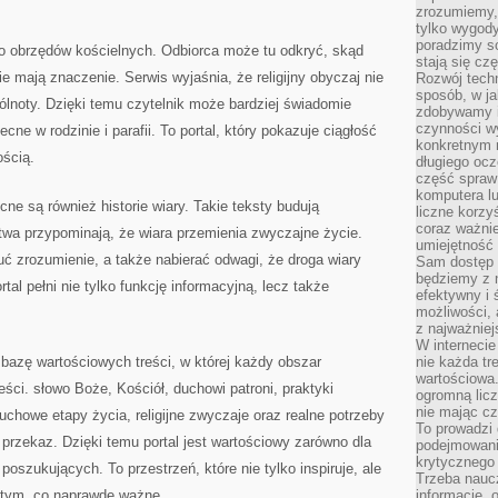
zrozumiemy,
tylko wygody,
poradzimy so
o obrzędów kościelnych. Odbiorca może tu odkryć, skąd
stają się cz
kie mają znaczenie. Serwis wyjaśnia, że religijny obyczaj nie
Rozwój techn
sposób, w ja
ólnoty. Dzięki temu czytelnik może bardziej świadomie
zdobywamy i
czynności w
cne w rodzinie i parafii. To portal, który pokazuje ciągłość
konkretnym 
ością.
długiego oc
część spraw
komputera lu
ne są również historie wiary. Takie teksty budują
liczne korzy
coraz ważnie
wa przypominają, że wiara przemienia zwyczajne życie.
umiejętność 
ć zrozumienie, a także nabierać odwagi, że droga wiary
Sam dostęp 
będziemy z 
al pełni nie tylko funkcję informacyjną, lecz także
efektywny i 
możliwości,
z najważniej
W interneci
bazę wartościowych treści, w której każdy obszar
nie każda tr
wartościowa.
ści. słowo Boże, Kościół, duchowi patroni, praktyki
ogromną licz
nie mając cz
 duchowe etapy życia, religijne zwyczaje oraz realne potrzeby
To prowadzi
 przekaz. Dzięki temu portal jest wartościowy zarówno dla
podejmowani
krytycznego 
poszukujących. To przestrzeń, które nie tylko inspiruje, ale
Trzeba nauc
 tym, co naprawdę ważne.
informacje, 