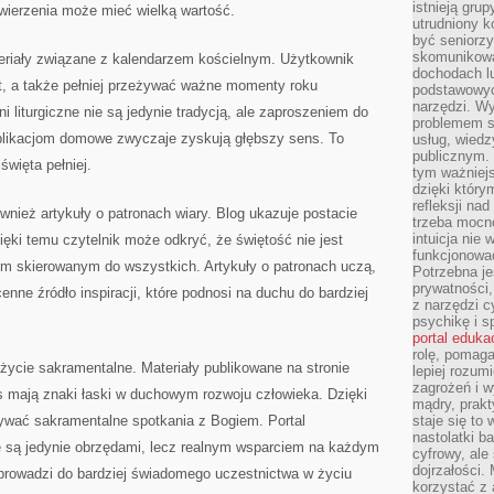
istnieją gru
wierzenia może mieć wielką wartość.
utrudniony 
być seniorzy
skomunikowa
eriały związane z kalendarzem kościelnym. Użytkownik
dochodach lu
, a także pełniej przeżywać ważne momenty roku
podstawowyc
narzędzi. W
ni liturgiczne nie są jedynie tradycją, ale zaproszeniem do
problemem s
publikacjom domowe zwyczaje zyskują głębszy sens. To
usług, wiedz
publicznym. 
więta pełniej.
tym ważniejs
dzięki którym
refleksji na
nież artykuły o patronach wiary. Blog ukazuje postacie
trzeba mocn
intuicja nie
ęki temu czytelnik może odkryć, że świętość nie jest
funkcjonować
m skierowanym do wszystkich. Artykuły o patronach uczą,
Potrzebna je
prywatności,
cenne źródło inspiracji, które podnosi na duchu do bardziej
z narzędzi c
psychikę i s
portal eduka
rolę, pomag
życie sakramentalne. Materiały publikowane na stronie
lepiej rozum
zagrożeń i 
s mają znaki łaski w duchowym rozwoju człowieka. Dzięki
mądry, prakt
żywać sakramentalne spotkania z Bogiem. Portal
staje się to
nastolatki b
ie są jedynie obrzędami, lecz realnym wsparciem na każdym
cyfrowy, ale
dojrzałości.
e prowadzi do bardziej świadomego uczestnictwa w życiu
korzystać z 