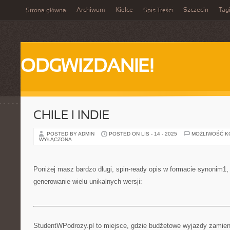
Archiwum
Kielce
Szczecin
Tag
Strona główna
Spis Treści
ODGWIZDANIE!
CHILE I INDIE
POSTED BY ADMIN
POSTED ON LIS - 14 - 2025
MOŻLIWOŚĆ 
WYŁĄCZONA
Poniżej masz bardzo długi, spin-ready opis w formacie synonim1
generowanie wielu unikalnych wersji:
StudentWPodrozy.pl to miejsce, gdzie budżetowe wyjazdy zamieni