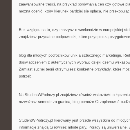
zaawansowane treści, na przykład porównania cen czy gotowe pl
można ocenić, który kierunek bardziej się opłaca, nie przekopując 
Bez względu na to, czy marzysz o weekendzie w europejskiej sto
znajdziesz przydatne podpowiedzi, które przyspieszą przygotowan
blog dla młodych podróżników unik a sztucznego marketingu. Reda
doświadczeniem z autentycznych wypraw, dzięki czemu wskazówki
Zamiast suchej teorii otrzymujesz konkretne przykłady, które m
potrzeb.
Na StudentWPodrozy.pl znajdziesz również wskazówki o łączeniu 
rozważasz semestr za granicą, blog pomoże Ci zaplanować budże
StudentWPodrozy.pl kierowany jest przede wszystkim do młodych 
informacje znajdą tu również młode pary. Porady są uniwersalne,