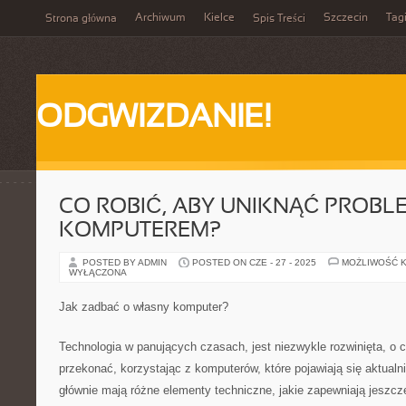
Archiwum
Kielce
Szczecin
Tag
Strona główna
Spis Treści
ODGWIZDANIE!
CO ROBIĆ, ABY UNIKNĄĆ PROBL
KOMPUTEREM?
POSTED BY ADMIN
POSTED ON CZE - 27 - 2025
MOŻLIWOŚĆ 
WYŁĄCZONA
Jak zadbać o własny komputer?
Technologia w panujących czasach, jest niezwykle rozwinięta, o 
przekonać, korzystając z komputerów, które pojawiają się aktualn
głównie mają różne elementy techniczne, jakie zapewniają jeszcz