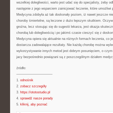
wszelkiej dolegliwości, warto jest udać się do specjalisty, żeby 
następnie z jego wsparciem zainicjować leczenie, które umożliwi 
Medycyna zdobyła aż tak doskonały poziom, iż nawet jeszcze ni
choroby śmiertelne, są leczone z dużo lepszym skutkiem. Oczywi
groźna, lecz stosując się do sugestii lekarza, jest okazja skutec
chorobą lub dolegliwością i po jakimś czasie cieszyć się z doskon
Medycyna opiera się aktualnie na różnych formach leczenia, co j
dostarcza zadowalające rezultaty. Nie każdą chorobę można wyle
wykorzystywanie innych metod jest dobrym posunięciem, o czym
jacy bezpośrednio powiązani są z poszczególnym działem medyc
źródło:
———————————
1.
odnośnik
2.
zobacz szczegóły
3.
https://ototostudio.pl
4.
sprawdź nasze porady
5.
kliknij, aby poznać