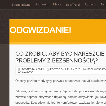
Archiwum
Kielce
Szczecin
Tag
Strona główna
Spis Treści
ODGWIZDANIE!
CO ZROBIĆ, ABY BYĆ NARESZCI
PROBLEMY Z BEZSENNOŚCIĄ?
POSTED BY ADMIN
POSTED ON LIP - 1 - 2025
MOŻLIWOŚĆ K
WYŁĄCZONA
Obecny poziom medycyny pozwala skutecznie leczyć prawie wsz
Zdrowie, jest wartością bezcenną. Sporo ludzi próbuje we własny
zdrowie poprzez aktywność fizyczną, zdrowe odżywianie, jak rów
sposobów. Zdecydownaie jest to komfortowe rozwiązanie, ale w 