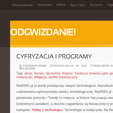
Archiwum
Kielce
Szczecin
Tag
Strona główna
Spis Treści
ODGWIZDANIE!
CYFRYZACJA I PROGRAMY
POSTED BY ADMIN
POSTED ON LIS - 26 - 2025
MOŻLIWOŚĆ 
WYŁĄCZONA
Tagi:
akcje
,
biznes
,
ekonomia
,
finanse
,
fundusze inwestycyjne
,
gi
inwestycje
,
obligacje
,
portfel inwestycyjny
RedSMS.pl to portal poświęcony nowym technologiom, kierunkom 
codziennemu wykorzystaniu wiedzy technologicznej. RedSMS.pl 
pionierskie pomysły i Trendy to miejsce, w którym fascynacja now
konkretnymi poradami, a złożone zagadnienia są tłumaczone w p
kategorie:
Hobby z technologią
i Technologie w medycynie. Na R