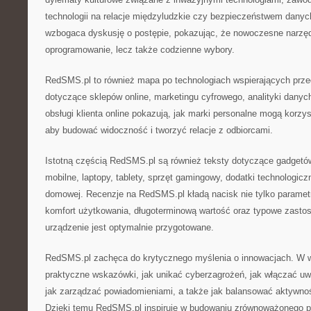
technologii na relacje międzyludzkie czy bezpieczeństwem dany
wzbogaca dyskusję o postępie, pokazując, że nowoczesne narzędz
oprogramowanie, lecz także codzienne wybory.
RedSMS.pl to również mapa po technologiach wspierających przed
dotyczące sklepów online, marketingu cyfrowego, analityki danych
obsługi klienta online pokazują, jak marki personalne mogą korzy
aby budować widoczność i tworzyć relacje z odbiorcami.
Istotną częścią RedSMS.pl są również teksty dotyczące gadgetów
mobilne, laptopy, tablety, sprzęt gamingowy, dodatki technologi
domowej. Recenzje na RedSMS.pl kładą nacisk nie tylko parametr
komfort użytkowania, długoterminową wartość oraz typowe zastos
urządzenie jest optymalnie przygotowane.
RedSMS.pl zachęca do krytycznego myślenia o innowacjach. W wi
praktyczne wskazówki, jak unikać cyberzagrożeń, jak włączać uw
jak zarządzać powiadomieniami, a także jak balansować aktywność
Dzięki temu RedSMS.pl inspiruje w budowaniu zrównoważonego p