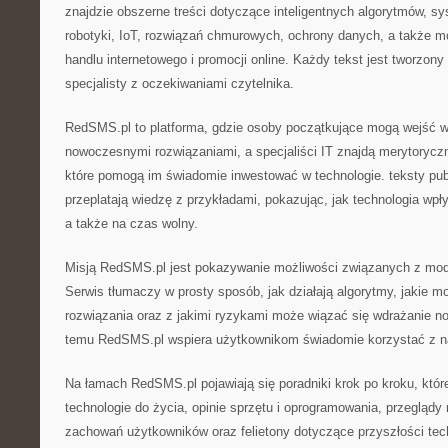
znajdzie obszerne treści dotyczące inteligentnych algorytmów, 
robotyki, IoT, rozwiązań chmurowych, ochrony danych, a także mo
handlu internetowego i promocji online. Każdy tekst jest tworzony
specjalisty z oczekiwaniami czytelnika.
RedSMS.pl to platforma, gdzie osoby początkujące mogą wejść w 
nowoczesnymi rozwiązaniami, a specjaliści IT znajdą merytorycz
które pomogą im świadomie inwestować w technologie. teksty p
przeplatają wiedzę z przykładami, pokazując, jak technologia wp
a także na czas wolny.
Misją RedSMS.pl jest pokazywanie możliwości związanych z mode
Serwis tłumaczy w prosty sposób, jak działają algorytmy, jakie m
rozwiązania oraz z jakimi ryzykami może wiązać się wdrażanie 
temu RedSMS.pl wspiera użytkownikom świadomie korzystać z na
Na łamach RedSMS.pl pojawiają się poradniki krok po kroku, któ
technologie do życia, opinie sprzętu i oprogramowania, przegląd
zachowań użytkowników oraz felietony dotyczące przyszłości tech