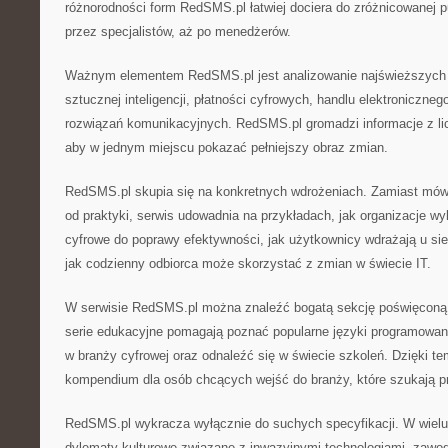
różnorodności form RedSMS.pl łatwiej dociera do zróżnicowanej p
przez specjalistów, aż po menedżerów.
Ważnym elementem RedSMS.pl jest analizowanie najświeższych i
sztucznej inteligencji, płatności cyfrowych, handlu elektroniczne
rozwiązań komunikacyjnych. RedSMS.pl gromadzi informacje z l
aby w jednym miejscu pokazać pełniejszy obraz zmian.
RedSMS.pl skupia się na konkretnych wdrożeniach. Zamiast mówi
od praktyki, serwis udowadnia na przykładach, jak organizacje wy
cyfrowe do poprawy efektywności, jak użytkownicy wdrażają u si
jak codzienny odbiorca może skorzystać z zmian w świecie IT.
W serwisie RedSMS.pl można znaleźć bogatą sekcję poświęconą e
serie edukacyjne pomagają poznać popularne języki programowan
w branży cyfrowej oraz odnaleźć się w świecie szkoleń. Dzięki t
kompendium dla osób chcących wejść do branży, które szukają 
RedSMS.pl wykracza wyłącznie do suchych specyfikacji. W wielu 
dylematy kulturowe związane z inwazyjnymi technologiami, zawo