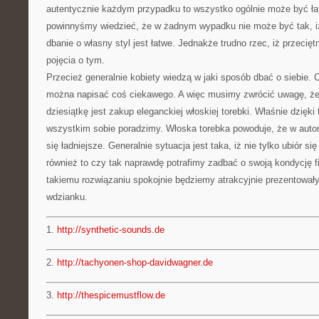
autentycznie każdym przypadku to wszystko ogólnie może być łat
powinnyśmy wiedzieć, że w żadnym wypadku nie może być tak, i
dbanie o własny styl jest łatwe. Jednakże trudno rzec, iż przecię
pojęcia o tym.
Przecież generalnie kobiety wiedzą w jaki sposób dbać o siebie. 
można napisać coś ciekawego. A więc musimy zwrócić uwagę, ż
dziesiątkę jest zakup eleganckiej włoskiej torebki. Właśnie dzięki
wszystkim sobie poradzimy. Włoska torebka powoduje, że w aut
się ładniejsze. Generalnie sytuacja jest taka, iż nie tylko ubiór się
również to czy tak naprawdę potrafimy zadbać o swoją kondycję f
takiemu rozwiązaniu spokojnie będziemy atrakcyjnie prezentował
wdzianku.
1.
http://synthetic-sounds.de
2.
http://tachyonen-shop-davidwagner.de
3.
http://thespicemustflow.de