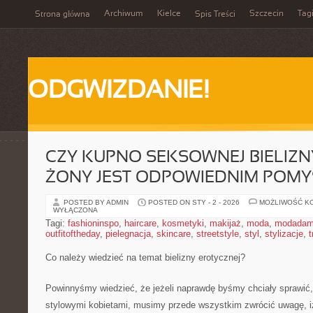
Archiwum
Kielce
Szczecin
Tag
Strona główna
Spis Treści
ODGWIZDANIE!
CZY KUPNO SEKSOWNEJ BIELIZN
ŻONY JEST ODPOWIEDNIM POM
POSTED BY ADMIN
POSTED ON STY - 2 - 2026
MOŻLIWOŚĆ K
WYŁĄCZONA
Tagi:
fashioninspo
,
haircare
,
kosmetyki
,
makijaż
,
moda
,
modadam
outfitoftheday
,
pielegnacja
,
skincare
,
streetstyle
,
styl
,
stylizacje
,
t
Co należy wiedzieć na temat bielizny erotycznej?
Powinnyśmy wiedzieć, że jeżeli naprawdę byśmy chciały sprawić,
stylowymi kobietami, musimy przede wszystkim zwrócić uwagę, iż 