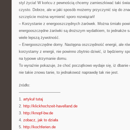
styl życia! W końcu z pewnością chcemy zamieszkiwać taki świat
czysto. Dobrze, ale w jaki sposób możemy przyczynić się do zn
szczęście można wymienić sporo rozwiązań!
– Korzystanie z energooszczędnych żarówek. Można śmiało powie
energooszczędne żarówki są droższym wydatkiem, to jednakże s
wiele lepszą żywotność.
– Energooszczędne domy. Następna oszczędność energii, ale równ
korzystamy z energii, nie powinno zbytnio dziwić, iż będziemy sp
na typowe utrzymanie domu.
To wyraźnie pokazuje, że choć początkowo wydaje się, iż dbanie o
nie takie znowu tanie, to jednakowoż naprawdę tak nie jest.
źródło:
———————————
1.
artykuł tutaj
2.
http://klickhochzeit-havelland.de
3.
http://knopf-bw.de
4.
zobacz, jak to działa
5.
http://kochferien.de