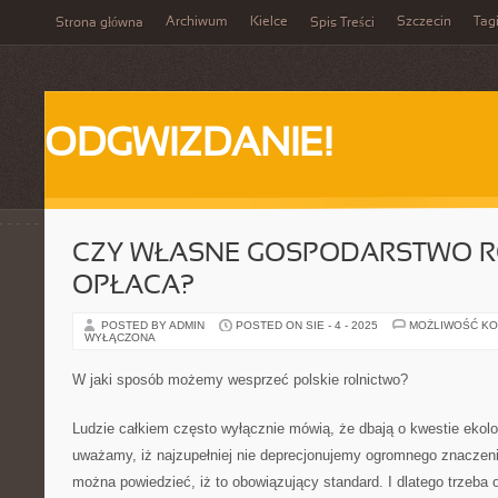
Archiwum
Kielce
Szczecin
Tag
Strona główna
Spis Treści
ODGWIZDANIE!
CZY WŁASNE GOSPODARSTWO R
OPŁACA?
POSTED BY ADMIN
POSTED ON SIE - 4 - 2025
MOŻLIWOŚĆ K
WYŁĄCZONA
W jaki sposób możemy wesprzeć polskie rolnictwo?
Ludzie całkiem często wyłącznie mówią, że dbają o kwestie ekolo
uważamy, iż najzupełniej nie deprecjonujemy ogromnego znaczenia 
można powiedzieć, iż to obowiązujący standard. I dlatego trzeba