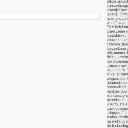
także sposób
koncentrację
zaprojektow
uwagę. Powia
nieskończone
wpaść w rytm
To z kolei u
zmęczenie i
kontaktów z 
zauważa, że 
czasem spęd
korzystanie 
odrzucenia, 
dzięki który
nie przejmuj
zmienia rów
wymaga dziś
kilka lat te
programów, 
automatyzac
opartych na s
bardziej pow
nie kończy s
przeciwnie, 
wiedzy staje
zawodowego. 
zdobywać no
zmian, zysku
na rynku pra
do technolog