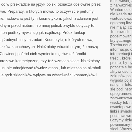
możliwości,
, co w przekładzie na język polski oznacza dosłownie przez
z najważniej
W interneci
owe. Preparaty, o których mowa, to oczywiście perfumy.
nie każda tr
żne, nadawana jest tym kosmetykom, jakich zadaniem jest
wartościowa.
ogromną licz
dnym przedmiotom, niemniej jednak zwykle dotyczy to
nie mając cz
To prowadzi
ten podtrzymywał się jak najdłużej. Prócz funkcji
podejmowani
ją żadnych innych zadań. Kosmetyki, o których mowa,
krytycznego 
Trzeba nauc
wiązków zapachowych. Należałoby wtrącić o tym, że noszą
informacje, 
o więcej pośród nich wymienia się również środki
interpretacj
treści, któr
norazowe kosmetyczne, czy też wzmacniające. Należałoby
proste, by b
pozostaje b
usi się odnajdować również etanol, lub mieszanina alkoholi
aktywności p
cja tych składników wpływa na właściwości kosmetyków i
zakupów po 
wygodą pojaw
danych, fał
się pod inst
oprogramowa
zaawansowan
wiedzy lub n
dwuetapowe l
linki i świa
podstawowe e
uczymy dziec
powinniśmy u
sieci. Ważn