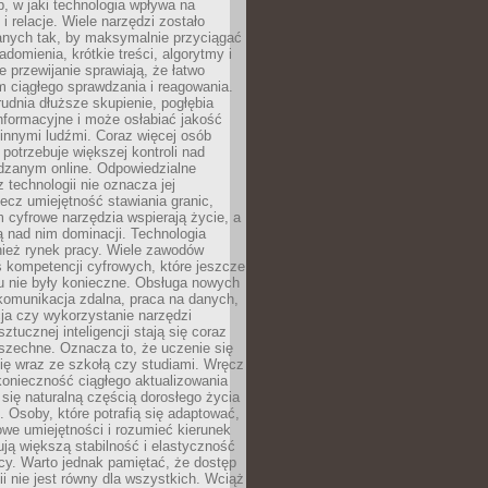
, w jaki technologia wpływa na
 i relacje. Wiele narzędzi zostało
anych tak, by maksymalnie przyciągać
domienia, krótkie treści, algorytmy i
 przewijanie sprawiają, że łatwo
 ciągłego sprawdzania i reagowania.
trudnia dłuższe skupienie, pogłębia
nformacyjne i może osłabiać jakość
innymi ludźmi. Coraz więcej osób
potrzebuje większej kontroli nad
zanym online. Odpowiedzialne
z technologii nie oznacza jej
lecz umiejętność stawiania granic,
m cyfrowe narzędzia wspierają życie, a
ą nad nim dominacji. Technologia
nież rynek pracy. Wiele zawodów
 kompetencji cyfrowych, które jeszcze
mu nie były konieczne. Obsługa nowych
komunikacja zdalna, praca na danych,
ja czy wykorzystanie narzędzi
ztucznej inteligencji stają się coraz
szechne. Oznacza to, że uczenie się
ię wraz ze szkołą czy studiami. Wręcz
konieczność ciągłego aktualizowania
 się naturalną częścią dorosłego życia
Osoby, które potrafią się adaptować,
we umiejętności i rozumieć kierunek
ją większą stabilność i elastyczność
cy. Warto jednak pamiętać, że dostęp
ii nie jest równy dla wszystkich. Wciąż