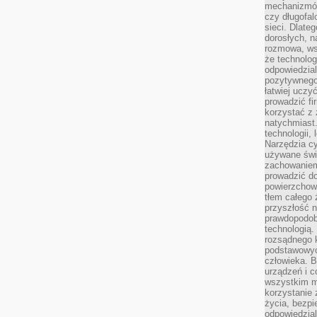
mechanizmów
czy długofal
sieci. Dlate
dorosłych, na
rozmowa, ws
że technolog
odpowiedzia
pozytywnego 
łatwiej uczy
prowadzić fi
korzystać z
natychmiast.
technologii,
Narzędzia cy
używane świ
zachowaniem
prowadzić do
powierzchown
tłem całego 
przyszłość n
prawdopodob
technologią.
rozsądnego k
podstawowyc
człowieka. B
urządzeń i 
wszystkim m
korzystanie z
życia, bezpi
odpowiedzial