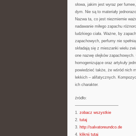
słowa, jakim jest wyraz per fumee
dym. Nie są to materiały jednoraz
Nazwa ta, co jest niezmiernie wa
nadawanie miłego zapachu różnoro
ludzkiego ciała. Ważne, by zapach 
zapachowych, perfumy nie spełnia
składają się z mieszanki wielu z
one nazwę olejków zapachowych. C
homogenizujące oraz artykuły jed
powiedzieć także, że wśród nich m
lekkich – alifatycznych. Kompozy
ich charakter.
źródło:
———————————
1.
zobacz wszystkie
2.
tutaj
3.
http://salvatoreundco.de
4.
kliknij tutaj