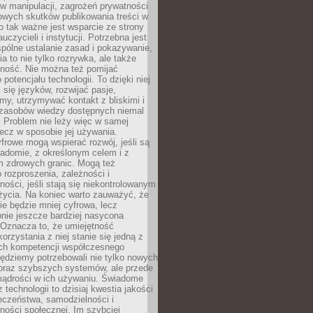
 manipulacji, zagrożeń prywatności
owych skutków publikowania treści w
go tak ważne jest wsparcie ze strony
uczycieli i instytucji. Potrzebna jest
pólne ustalanie zasad i pokazywanie,
ia to nie tylko rozrywka, ale także
lność. Nie można też pomijać
potencjału technologii. To dzięki niej
ć się języków, rozwijać pasje,
rmy, utrzymywać kontakt z bliskimi i
 zasobów wiedzy dostępnych niemal
 Problem nie leży więc w samej
 lecz w sposobie jej używania.
frowe mogą wspierać rozwój, jeśli są
adomie, z określonym celem i z
 zdrowych granic. Mogą też
 rozproszenia, zależności i
ości, jeśli stają się niekontrolowanym
życia. Na koniec warto zauważyć, że
ie będzie mniej cyfrowa, lecz
nie jeszcze bardziej nasycona
 Oznacza to, że umiejętność
orzystania z niej stanie się jedną z
h kompetencji współczesnego
ędziemy potrzebowali nie tylko nowych
coraz szybszych systemów, ale przede
ądrości w ich używaniu. Świadome
 technologii to dzisiaj kwestia jakości
eczeństwa, samodzielności i
ności społecznej. Im szybciej