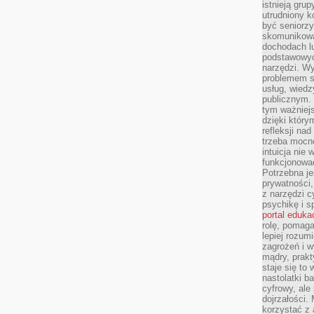
istnieją gru
utrudniony 
być seniorzy
skomunikowa
dochodach lu
podstawowyc
narzędzi. W
problemem s
usług, wiedz
publicznym. 
tym ważniejs
dzięki którym
refleksji na
trzeba mocn
intuicja nie
funkcjonować
Potrzebna je
prywatności,
z narzędzi c
psychikę i s
portal eduka
rolę, pomag
lepiej rozum
zagrożeń i 
mądry, prakt
staje się to
nastolatki b
cyfrowy, ale
dojrzałości.
korzystać z 