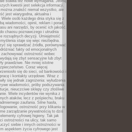
 ale stawia też nowe wymagania. Jedną
szych kwestii jest selekcja informacji.
e można znaleźć niemal wszystko, ale
eść jest wiarygodna, aktualna i
 Wiele osób każdego dnia styka się z
bą wiadomości, opinii, reklam i porad,
asu ani narzędzi, by ocenić ich jakość.
 do chaosu poznawczego i utrudnia
e rozsądnych decyzji. Umiejętność
myślenia staje się więc niezbędna.
zyć się sprawdzać źródła, porównywać
odróżniać fakty od emocjonalnych
i i zachowywać ostrożność wobec
e wydają się zbyt sensacyjne lub zbyt
yły prawdziwe. Nie mniej istotne
ezpieczeństwo. Coraz więcej
rzeniosło się do sieci, od bankowości i
pracę i kontakty urzędowe. Wraz z
iły się jednak zagrożenia: wyłudzenia
szywe wiadomości, próby podszywania
ytucje, nieuczciwe sklepy czy złośliwe
nie. Wiele incydentów nie wynika z
ych ataków, lecz z pośpiechu, braku
admiernego zaufania. Silne hasła,
ogowanie, ostrożność przy klikaniu w
dome zarządzanie prywatnością to dziś
lementy cyfrowej higieny. Tak jak
i ostrożności na ulicy, tak samo
czyć siebie i innych ostrożności w
ym aspektem życia cyfrowego jest