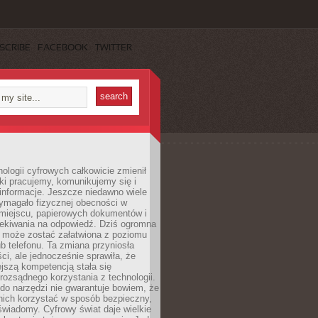
SCRIBE
FACEBOOK
TWITTER
ologii cyfrowych całkowicie zmienił
ki pracujemy, komunikujemy się i
nformacje. Jeszcze niedawno wiele
ymagało fizycznej obecności w
miejscu, papierowych dokumentów i
zekiwania na odpowiedź. Dziś ogromna
 może zostać załatwiona z poziomu
b telefonu. Ta zmiana przyniosła
ści, ale jednocześnie sprawiła, że
jszą kompetencją stała się
rozsądnego korzystania z technologii.
do narzędzi nie gwarantuje bowiem, że
nich korzystać w sposób bezpieczny,
świadomy. Cyfrowy świat daje wielkie