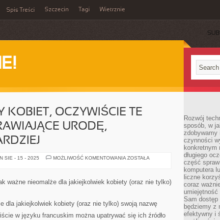
Szczecin
Tagi
Wietrznie
Spis Treści
SUB
E!
 KOBIET, OCZYWIŚCIE TE
Rozwój techn
RAWIAJĄCE URODĘ,
sposób, w ja
zdobywamy i
RDZIEJ
czynności w
konkretnym 
długiego oc
DLA
SIE - 15 - 2025
MOŻLIWOŚĆ KOMENTOWANIA
ZOSTAŁA
część spraw
DUŻEJ
GRUPY
komputera lu
KOBIET,
liczne korzy
OCZYWIŚCIE
ak ważne nieomalże dla jakiejkolwiek kobiety (oraz nie tylko)
coraz ważnie
TE
PREPARATY
umiejętność 
POPRAWIAJĄCE
Sam dostęp 
URODĘ,
e dla jakiejkolwiek kobiety (oraz nie tylko) swoją nazwę
będziemy z 
STANOWIĄ
NAJBARDZIEJ
efektywny i 
iście w języku francuskim można upatrywać się ich źródło