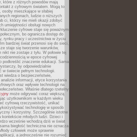
py, które z różnych powodów mają
kontakt z cyfrowym światem. Mogą to
, osoby mieszkające w słabiej
nych regionach, ludzie o niższych
b ci, którzy nie mieli okazji zdobyć
h umiejętności obsługi nowych
ykluczenie cyfrowe staje się poważnym
połecznym, bo ogranicza dostęp do
y, rynku pracy i uczestnictwa w życiu
Im bardziej świat przenosi się do sieci,
ze staje się tworzenie warunków,
 nikt nie zostaje z tyłu. W połowie tej
d codziennością w epoce cyfrowej
o podkreślić znaczenie edukacji. Sama
 wystarczy, by odpowiedzialnie
 w świecie pełnym technologii.
st wiedza o bezpieczeństwie,
 analizie informacji, etyce korzystania
yfrowych oraz wpływie technologii na
połeczeństwo. Właśnie dlatego rzetelny
cyjny
może odgrywać coraz większą
ając użytkownikom w każdym wieku
ieć cyfrową rzeczywistość, unikać
wykorzystywać technologię w sposób
yczny i korzystny. Szczególnie istotne
 w kontekście młodych ludzi. Dzieci i
ardzo wcześnie wchodzą dziś w świat
 sama biegłość techniczna nie oznacza
 Młody człowiek może sprawnie
aplikacji, a jednocześnie nie rozumieć