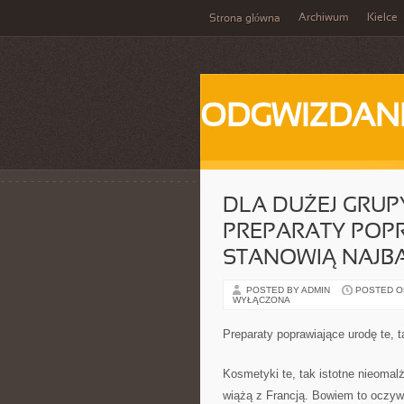
Archiwum
Kielce
Strona główna
ODGWIZDANI
DLA DUŻEJ GRUPY
PREPARATY POP
STANOWIĄ NAJBA
POSTED BY ADMIN
POSTED ON 
WYŁĄCZONA
Preparaty poprawiające urodę te, t
Kosmetyki te, tak istotne nieomalż
wiążą z Francją. Bowiem to oczyw