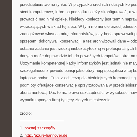
przedsiębiorstwo na rynku. W przypadku średnich i dużych korporac
sieci komputerowe, które na początku należy skonfigurować, a w 
prowadzić nad nimi opiekę. Niekiedy konieczny jest termin napr
wkraczających w skład tej sieci. W tym momencie przed jednostk
zaangażować własna kadrę informatyków, jacy będą sprawowali 
sprzętem, dokonywali konserwacji, a też archiwizowali dane – od
ostatnie zadanie jest rzeczą niebezużyteczną w profesjonalnych f
danych może doprowadzić ich do poważnych tarapatów i strat na s
Utrzymanie kompetentnej kadry informatyków jest jednak nie ma
szczególności z powodu pensji jakie otrzymują specjaliści z tej b
laptopow londyn. Tutaj z odsieczą dla biedniejszych korporacji są
podmioty oferujące konserwację oprzyrządowania w przedsiębiorst
abonamentową. Dać to ma prawo oszczędności w wysokości nawet k
wypadku sporych firm) tysięcy złotych miesięcznie.
źródło:
———————————
1.
poznaj szczegóły
2.
http://azure-hannover.de