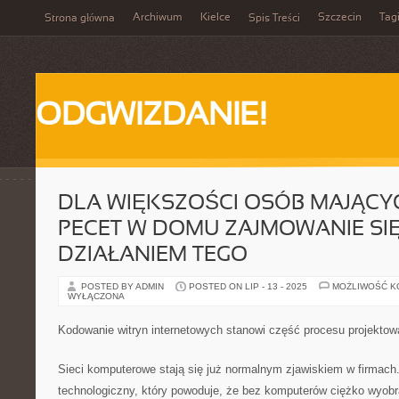
Archiwum
Kielce
Szczecin
Tag
Strona główna
Spis Treści
ODGWIZDANIE!
DLA WIĘKSZOŚCI OSÓB MAJĄC
PECET W DOMU ZAJMOWANIE SI
DZIAŁANIEM TEGO
POSTED BY ADMIN
POSTED ON LIP - 13 - 2025
MOŻLIWOŚĆ 
WYŁĄCZONA
Kodowanie witryn internetowych stanowi część procesu projektow
Sieci komputerowe stają się już normalnym zjawiskiem w firmach
technologiczny, który powoduje, że bez komputerów ciężko wyobra