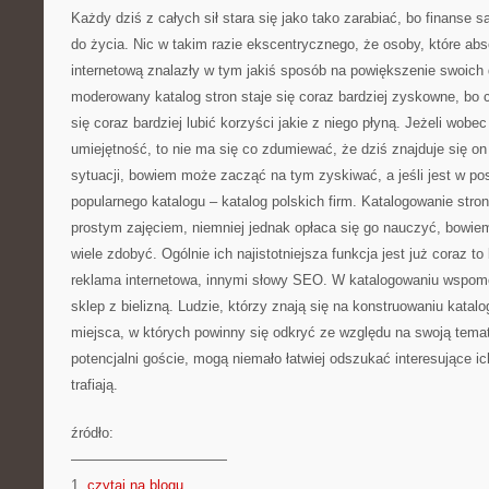
Każdy dziś z całych sił stara się jako tako zarabiać, bo finanse 
do życia. Nic w takim razie ekscentrycznego, że osoby, które abs
internetową znalazły w tym jakiś sposób na powiększenie swoic
moderowany katalog stron staje się coraz bardziej zyskowne, bo c
się coraz bardziej lubić korzyści jakie z niego płyną. Jeżeli wobe
umiejętność, to nie ma się co zdumiewać, że dziś znajduje się o
sytuacji, bowiem może zacząć na tym zyskiwać, a jeśli jest w po
popularnego katalogu – katalog polskich firm. Katalogowanie stron
prostym zajęciem, niemniej jednak opłaca się go nauczyć, bowi
wiele zdobyć. Ogólnie ich najistotniejsza funkcja jest już coraz to
reklama internetowa, innymi słowy SEO. W katalogowaniu wspom
sklep z bielizną. Ludzie, którzy znają się na konstruowaniu katalo
miejsca, w których powinny się odkryć ze względu na swoją tema
potencjalni goście, mogą niemało łatwiej odszukać interesujące ic
trafiają.
źródło:
———————————
1.
czytaj na blogu