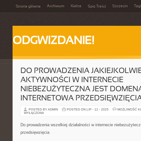
Archiwum
Kielce
Szczecin
Tag
Strona główna
Spis Treści
ODGWIZDANIE!
DO PROWADZENIA JAKIEJKOLWI
AKTYWNOŚCI W INTERNECIE
NIEBEZUŻYTECZNA JEST DOMEN
INTERNETOWA PRZEDSIĘWZIĘCI
POSTED BY ADMIN
POSTED ON LIP - 12 - 2025
MOŻLIWOŚĆ 
WYŁĄCZONA
Do prowadzenia wszelkiej działalności w internecie niebezużytecz
przedsięwzięcia