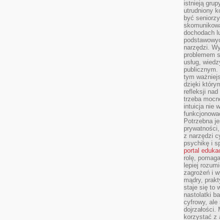
istnieją gru
utrudniony 
być seniorzy
skomunikowa
dochodach lu
podstawowyc
narzędzi. W
problemem s
usług, wiedz
publicznym. 
tym ważniejs
dzięki którym
refleksji na
trzeba mocn
intuicja nie
funkcjonować
Potrzebna je
prywatności,
z narzędzi c
psychikę i s
portal eduka
rolę, pomag
lepiej rozum
zagrożeń i 
mądry, prakt
staje się to
nastolatki b
cyfrowy, ale
dojrzałości.
korzystać z 