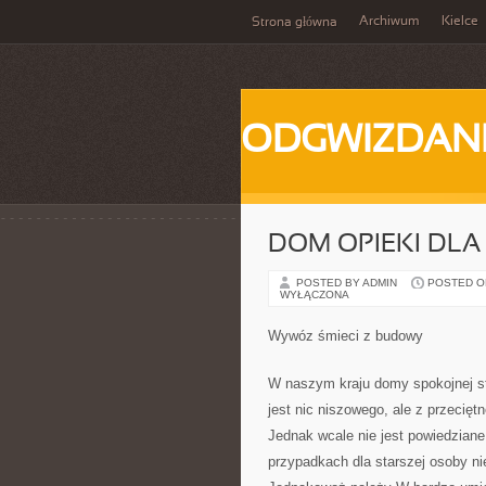
Archiwum
Kielce
Strona główna
ODGWIZDANI
DOM OPIEKI DLA
POSTED BY ADMIN
POSTED ON 
WYŁĄCZONA
Wywóz śmieci z budowy
W naszym kraju domy spokojnej sta
jest nic niszowego, ale z przecię
Jednak wcale nie jest powiedziane,
przypadkach dla starszej osoby ni