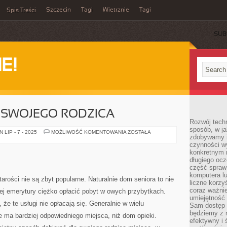
Szczecin
Tagi
Wietrznie
Tagi
Spis Treści
SUB
E!
 SWOJEGO RODZICA
Rozwój techn
sposób, w ja
DOM
LIP - 7 - 2025
MOŻLIWOŚĆ KOMENTOWANIA
ZOSTAŁA
zdobywamy i
OPIEKI
DLA
czynności w
SWOJEGO
konkretnym 
RODZICA
długiego oc
część spraw
komputera lu
rości nie są zbyt popularne. Naturalnie dom seniora to nie
liczne korzy
coraz ważnie
tnej emerytury ciężko opłacić pobyt w owych przybytkach.
umiejętność 
 że te usługi nie opłacają się. Generalnie w wielu
Sam dostęp 
będziemy z 
e ma bardziej odpowiedniego miejsca, niż dom opieki.
efektywny i 