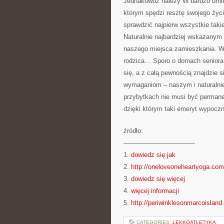
Jednakowoż należy W bardzo umiej
którym spędzi resztę swojego ży
sprawdzić najpierw wszystkie takie
Naturalnie najbardziej wskazany
naszego miejsca zamieszkania. W
rodzica… Sporo o domach seniora 
się, a z całą pewnością znajdzie 
wymaganiom – naszym i naturalnie 
przybytkach nie musi być permane
dzięki którym taki emeryt wypoczn
źródło:
———————————
1.
dowiedz się jak
2.
http://oneloveoneheartyoga.com
3.
dowiedz się więcej
4.
więcej informacji
5.
http://periwinklesonmarcoislan
CATEGORIES:
LEKKOATLETYKA