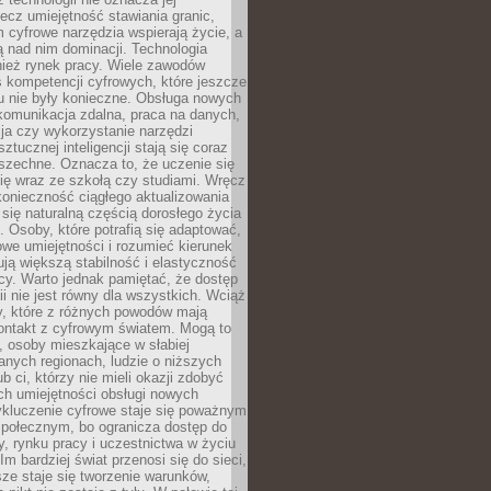
lecz umiejętność stawiania granic,
m cyfrowe narzędzia wspierają życie, a
ą nad nim dominacji. Technologia
nież rynek pracy. Wiele zawodów
 kompetencji cyfrowych, które jeszcze
mu nie były konieczne. Obsługa nowych
komunikacja zdalna, praca na danych,
ja czy wykorzystanie narzędzi
ztucznej inteligencji stają się coraz
szechne. Oznacza to, że uczenie się
ię wraz ze szkołą czy studiami. Wręcz
konieczność ciągłego aktualizowania
 się naturalną częścią dorosłego życia
Osoby, które potrafią się adaptować,
we umiejętności i rozumieć kierunek
ją większą stabilność i elastyczność
cy. Warto jednak pamiętać, że dostęp
ii nie jest równy dla wszystkich. Wciąż
py, które z różnych powodów mają
kontakt z cyfrowym światem. Mogą to
, osoby mieszkające w słabiej
nych regionach, ludzie o niższych
b ci, którzy nie mieli okazji zdobyć
h umiejętności obsługi nowych
ykluczenie cyfrowe staje się poważnym
połecznym, bo ogranicza dostęp do
y, rynku pracy i uczestnictwa w życiu
Im bardziej świat przenosi się do sieci,
ze staje się tworzenie warunków,