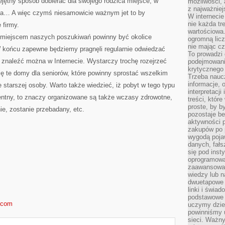
ętny sposób dobierać dla swojego rodzica miejsce, w
możliwości,
z najważniej
cia… A więc czymś niesamowicie ważnym jet to by
W interneci
nie każda tr
 firmy.
wartościowa.
m miejscem naszych poszukiwań powinny być okolice
ogromną licz
nie mając cz
 końcu zapewne będziemy pragnęli regularnie odwiedzać
To prowadzi
znaleźć można w Internecie. Wystarczy trochę rozejrzeć
podejmowani
krytycznego 
się te domy dla seniorów, które powinny sprostać wszelkim
Trzeba nauc
informacje, 
starszej osoby. Warto także wiedzieć, iż pobyt w tego typu
interpretacj
ntny, to znaczy organizowane są także wczasy zdrowotne,
treści, któr
proste, by b
ie, zostanie przebadany, etc.
pozostaje b
aktywności p
zakupów po 
wygodą pojaw
danych, fał
się pod inst
oprogramowa
zaawansowan
wiedzy lub n
dwuetapowe l
linki i świa
podstawowe e
d.com
uczymy dziec
powinniśmy u
sieci. Ważn