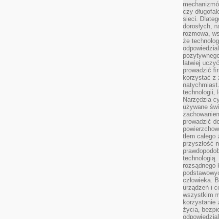
mechanizmów
czy długofal
sieci. Dlate
dorosłych, na
rozmowa, ws
że technolog
odpowiedzia
pozytywnego 
łatwiej uczy
prowadzić fi
korzystać z
natychmiast.
technologii,
Narzędzia cy
używane świ
zachowaniem
prowadzić do
powierzchown
tłem całego 
przyszłość n
prawdopodob
technologią.
rozsądnego k
podstawowyc
człowieka. B
urządzeń i 
wszystkim m
korzystanie z
życia, bezpi
odpowiedzial