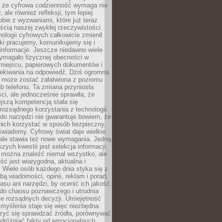
 że cyfrowa codzienność wymaga nie
 ale również refleksji, tym lepiej
bie z wyzwaniami, które już teraz
ęścią naszej zwykłej rzeczywistości.
ologii cyfrowych całkowicie zmienił
ki pracujemy, komunikujemy się i
nformacje. Jeszcze niedawno wiele
ymagało fizycznej obecności w
miejscu, papierowych dokumentów i
zekiwania na odpowiedź. Dziś ogromna
 może zostać załatwiona z poziomu
b telefonu. Ta zmiana przyniosła
ści, ale jednocześnie sprawiła, że
jszą kompetencją stała się
rozsądnego korzystania z technologii.
do narzędzi nie gwarantuje bowiem, że
nich korzystać w sposób bezpieczny,
świadomy. Cyfrowy świat daje wielkie
 ale stawia też nowe wymagania. Jedną
szych kwestii jest selekcja informacji.
e można znaleźć niemal wszystko, ale
eść jest wiarygodna, aktualna i
 Wiele osób każdego dnia styka się z
bą wiadomości, opinii, reklam i porad,
asu ani narzędzi, by ocenić ich jakość.
 do chaosu poznawczego i utrudnia
e rozsądnych decyzji. Umiejętność
myślenia staje się więc niezbędna.
zyć się sprawdzać źródła, porównywać
odróżniać fakty od emocjonalnych