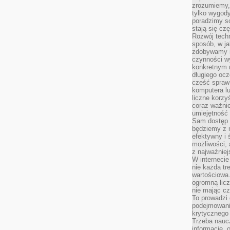
zrozumiemy,
tylko wygody,
poradzimy so
stają się cz
Rozwój techn
sposób, w ja
zdobywamy i
czynności w
konkretnym 
długiego oc
część spraw
komputera lu
liczne korzy
coraz ważnie
umiejętność 
Sam dostęp 
będziemy z 
efektywny i 
możliwości,
z najważniej
W interneci
nie każda tr
wartościowa.
ogromną licz
nie mając cz
To prowadzi
podejmowani
krytycznego 
Trzeba nauc
informacje, 