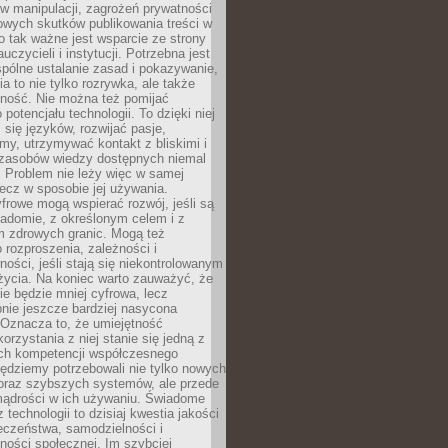
 manipulacji, zagrożeń prywatności
owych skutków publikowania treści w
go tak ważne jest wsparcie ze strony
uczycieli i instytucji. Potrzebna jest
pólne ustalanie zasad i pokazywanie,
ia to nie tylko rozrywka, ale także
lność. Nie można też pomijać
potencjału technologii. To dzięki niej
ć się języków, rozwijać pasje,
rmy, utrzymywać kontakt z bliskimi i
 zasobów wiedzy dostępnych niemal
 Problem nie leży więc w samej
 lecz w sposobie jej używania.
frowe mogą wspierać rozwój, jeśli są
adomie, z określonym celem i z
 zdrowych granic. Mogą też
 rozproszenia, zależności i
ości, jeśli stają się niekontrolowanym
życia. Na koniec warto zauważyć, że
ie będzie mniej cyfrowa, lecz
nie jeszcze bardziej nasycona
 Oznacza to, że umiejętność
orzystania z niej stanie się jedną z
h kompetencji współczesnego
ędziemy potrzebowali nie tylko nowych
coraz szybszych systemów, ale przede
ądrości w ich używaniu. Świadome
 technologii to dzisiaj kwestia jakości
eczeństwa, samodzielności i
ności społecznej. Im szybciej