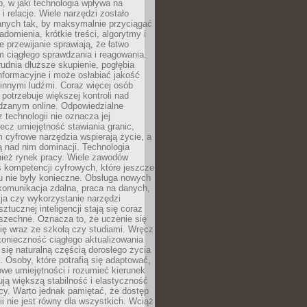
, w jaki technologia wpływa na
 i relacje. Wiele narzędzi zostało
anych tak, by maksymalnie przyciągać
domienia, krótkie treści, algorytmy i
 przewijanie sprawiają, że łatwo
 ciągłego sprawdzania i reagowania.
trudnia dłuższe skupienie, pogłębia
nformacyjne i może osłabiać jakość
innymi ludźmi. Coraz więcej osób
potrzebuje większej kontroli nad
zanym online. Odpowiedzialne
z technologii nie oznacza jej
lecz umiejętność stawiania granic,
m cyfrowe narzędzia wspierają życie, a
ą nad nim dominacji. Technologia
nież rynek pracy. Wiele zawodów
 kompetencji cyfrowych, które jeszcze
mu nie były konieczne. Obsługa nowych
komunikacja zdalna, praca na danych,
ja czy wykorzystanie narzędzi
ztucznej inteligencji stają się coraz
szechne. Oznacza to, że uczenie się
ię wraz ze szkołą czy studiami. Wręcz
konieczność ciągłego aktualizowania
 się naturalną częścią dorosłego życia
Osoby, które potrafią się adaptować,
we umiejętności i rozumieć kierunek
ją większą stabilność i elastyczność
cy. Warto jednak pamiętać, że dostęp
ii nie jest równy dla wszystkich. Wciąż