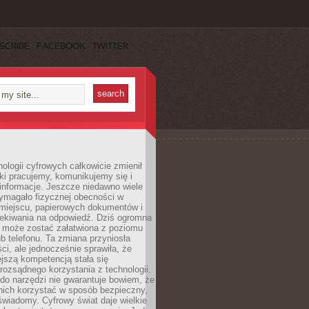
SCRIBE
FACEBOOK
TWITTER
ologii cyfrowych całkowicie zmienił
ki pracujemy, komunikujemy się i
nformacje. Jeszcze niedawno wiele
ymagało fizycznej obecności w
miejscu, papierowych dokumentów i
zekiwania na odpowiedź. Dziś ogromna
 może zostać załatwiona z poziomu
b telefonu. Ta zmiana przyniosła
ści, ale jednocześnie sprawiła, że
jszą kompetencją stała się
rozsądnego korzystania z technologii.
do narzędzi nie gwarantuje bowiem, że
nich korzystać w sposób bezpieczny,
świadomy. Cyfrowy świat daje wielkie