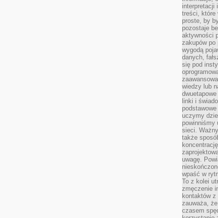
interpretacj
treści, któr
proste, by b
pozostaje b
aktywności p
zakupów po 
wygodą pojaw
danych, fał
się pod inst
oprogramowa
zaawansowan
wiedzy lub n
dwuetapowe l
linki i świa
podstawowe e
uczymy dziec
powinniśmy u
sieci. Ważn
także sposób
koncentrację
zaprojektow
uwagę. Powia
nieskończone
wpaść w rytm
To z kolei u
zmęczenie i
kontaktów z 
zauważa, że 
czasem spęd
korzystanie 