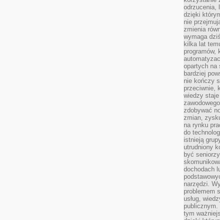
odrzucenia, 
dzięki który
nie przejmuj
zmienia rów
wymaga dziś
kilka lat te
programów, 
automatyzac
opartych na s
bardziej pow
nie kończy s
przeciwnie, 
wiedzy staje
zawodowego. 
zdobywać no
zmian, zysku
na rynku pra
do technolog
istnieją gru
utrudniony 
być seniorzy
skomunikowa
dochodach lu
podstawowyc
narzędzi. W
problemem s
usług, wiedz
publicznym. 
tym ważniejs