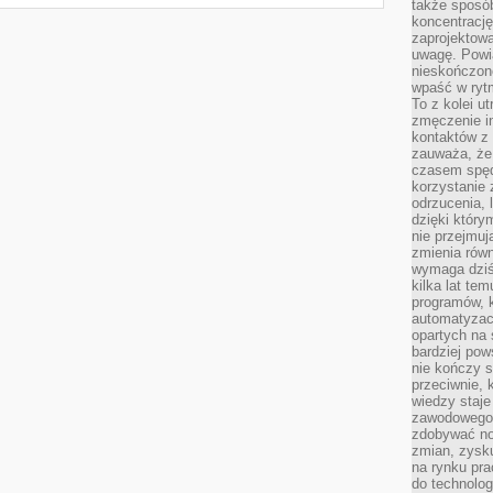
także sposób
koncentrację
zaprojektow
uwagę. Powia
nieskończone
wpaść w rytm
To z kolei u
zmęczenie i
kontaktów z 
zauważa, że 
czasem spęd
korzystanie 
odrzucenia, 
dzięki który
nie przejmuj
zmienia rów
wymaga dziś
kilka lat te
programów, 
automatyzac
opartych na s
bardziej pow
nie kończy s
przeciwnie, 
wiedzy staje
zawodowego. 
zdobywać no
zmian, zysku
na rynku pra
do technolog