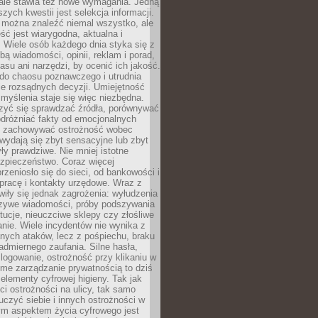
 ale stawia też nowe wymagania. Jedną
szych kwestii jest selekcja informacji.
e można znaleźć niemal wszystko, ale
eść jest wiarygodna, aktualna i
 Wiele osób każdego dnia styka się z
bą wiadomości, opinii, reklam i porad,
asu ani narzędzi, by ocenić ich jakość.
 do chaosu poznawczego i utrudnia
e rozsądnych decyzji. Umiejętność
myślenia staje się więc niezbędna.
zyć się sprawdzać źródła, porównywać
odróżniać fakty od emocjonalnych
i i zachowywać ostrożność wobec
e wydają się zbyt sensacyjne lub zbyt
yły prawdziwe. Nie mniej istotne
ezpieczeństwo. Coraz więcej
rzeniosło się do sieci, od bankowości i
pracę i kontakty urzędowe. Wraz z
iły się jednak zagrożenia: wyłudzenia
szywe wiadomości, próby podszywania
ytucje, nieuczciwe sklepy czy złośliwe
nie. Wiele incydentów nie wynika z
ych ataków, lecz z pośpiechu, braku
admiernego zaufania. Silne hasła,
ogowanie, ostrożność przy klikaniu w
dome zarządzanie prywatnością to dziś
lementy cyfrowej higieny. Tak jak
i ostrożności na ulicy, tak samo
czyć siebie i innych ostrożności w
ym aspektem życia cyfrowego jest