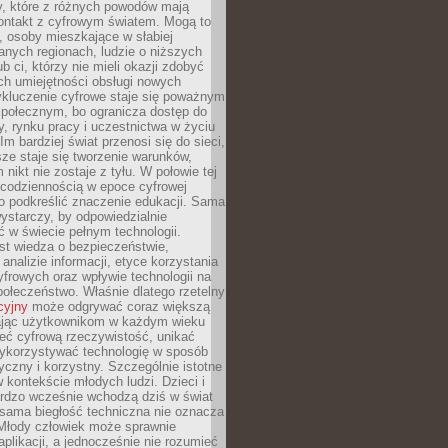
py, które z różnych powodów mają
kontakt z cyfrowym światem. Mogą to
, osoby mieszkające w słabiej
nych regionach, ludzie o niższych
b ci, którzy nie mieli okazji zdobyć
h umiejętności obsługi nowych
ykluczenie cyfrowe staje się poważnym
połecznym, bo ogranicza dostęp do
y, rynku pracy i uczestnictwa w życiu
Im bardziej świat przenosi się do sieci,
ze staje się tworzenie warunków,
 nikt nie zostaje z tyłu. W połowie tej
d codziennością w epoce cyfrowej
o podkreślić znaczenie edukacji. Sama
 wystarczy, by odpowiedzialnie
 w świecie pełnym technologii.
st wiedza o bezpieczeństwie,
 analizie informacji, etyce korzystania
yfrowych oraz wpływie technologii na
połeczeństwo. Właśnie dlatego rzetelny
cyjny
może odgrywać coraz większą
ając użytkownikom w każdym wieku
ieć cyfrową rzeczywistość, unikać
wykorzystywać technologię w sposób
yczny i korzystny. Szczególnie istotne
 w kontekście młodych ludzi. Dzieci i
ardzo wcześnie wchodzą dziś w świat
 sama biegłość techniczna nie oznacza
 Młody człowiek może sprawnie
aplikacji, a jednocześnie nie rozumieć