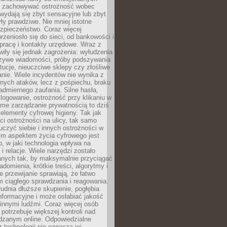
i i zachowywać ostrożność wobec
e wydają się zbyt sensacyjne lub zbyt
yły prawdziwe. Nie mniej istotne
ezpieczeństwo. Coraz więcej
rzeniosło się do sieci, od bankowości i
pracę i kontakty urzędowe. Wraz z
iły się jednak zagrożenia: wyłudzenia
szywe wiadomości, próby podszywania
ytucje, nieuczciwe sklepy czy złośliwe
nie. Wiele incydentów nie wynika z
ych ataków, lecz z pośpiechu, braku
admiernego zaufania. Silne hasła,
ogowanie, ostrożność przy klikaniu w
dome zarządzanie prywatnością to dziś
lementy cyfrowej higieny. Tak jak
i ostrożności na ulicy, tak samo
czyć siebie i innych ostrożności w
ym aspektem życia cyfrowego jest
, w jaki technologia wpływa na
 i relacje. Wiele narzędzi zostało
anych tak, by maksymalnie przyciągać
domienia, krótkie treści, algorytmy i
 przewijanie sprawiają, że łatwo
 ciągłego sprawdzania i reagowania.
trudnia dłuższe skupienie, pogłębia
nformacyjne i może osłabiać jakość
innymi ludźmi. Coraz więcej osób
potrzebuje większej kontroli nad
zanym online. Odpowiedzialne
z technologii nie oznacza jej