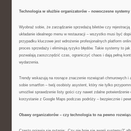
Technologia w służbie organizatorów – nowoczesne systemy 
Wyobraź sobie, że zarządzanie sprzedażą biletów czy rejestracj
układanie idealnego menu w restauracji – wszystko musi być dopi
przypadku kluczowe jest wdrożenie profesjonalnych platform onlin
proces sprzedaży i eliminują ryzyko błędów. Takie systemy to jak
pozwalają zaoszczędzić czas, ograniczyć chaos i dają pełną kont
wydarzenia.
Trendy wskazują na rosnące znaczenie rozwiązań chmurowych i a
sobie smartfon – twój osobisty asystent, który nie tylko przypomn
umożliwi sprawdzenie listy gości czy nawet zdalne potwierdzenie 
korzystanie z Google Maps podczas podróży – bezpiecznie i pewni
Obawy organizatorów – czy technologia to na pewno rozwiąz
Często pojawia się pytanie: „Czy nie boję się awarii systemu?” alb