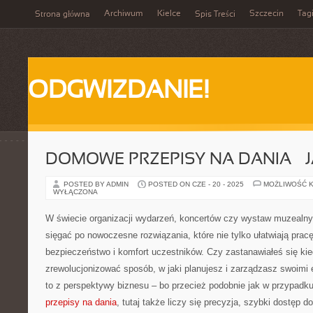
Archiwum
Kielce
Szczecin
Tag
Strona główna
Spis Treści
ODGWIZDANIE!
DOMOWE PRZEPISY NA DANIA – 
POSTED BY ADMIN
POSTED ON CZE - 20 - 2025
MOŻLIWOŚĆ 
WYŁĄCZONA
W świecie organizacji wydarzeń, koncertów czy wystaw muzealn
sięgać po nowoczesne rozwiązania, które nie tylko ułatwiają pracę
bezpieczeństwo i komfort uczestników. Czy zastanawiałeś się kie
zrewolucjonizować sposób, w jaki planujesz i zarządzasz swoimi
to z perspektywy biznesu – bo przecież podobnie jak w przypadk
przepisy na dania
, tutaj także liczy się precyzja, szybki dostęp do