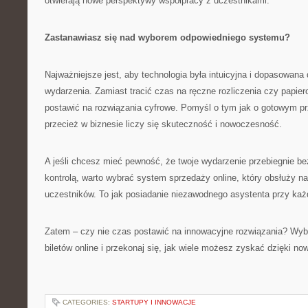
otwierają nowe perspektywy współpracy z uczestnikami.
Zastanawiasz się nad wyborem odpowiedniego systemu?
Najważniejsze jest, aby technologia była intuicyjna i dopasowana 
wydarzenia. Zamiast tracić czas na ręczne rozliczenia czy papierow
postawić na rozwiązania cyfrowe. Pomyśl o tym jak o gotowym pr
przecież w biznesie liczy się skuteczność i nowoczesność.
A jeśli chcesz mieć pewność, że twoje wydarzenie przebiegnie be
kontrolą, warto wybrać system sprzedaży online, który obsłuży n
uczestników. To jak posiadanie niezawodnego asystenta przy każ
Zatem – czy nie czas postawić na innowacyjne rozwiązania? Wy
biletów online i przekonaj się, jak wiele możesz zyskać dzięki no
CATEGORIES:
STARTUPY I INNOWACJE