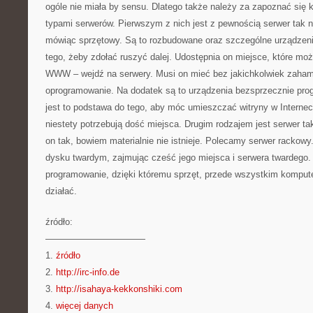
ogóle nie miała by sensu. Dlatego także należy za zapoznać się 
typami serwerów. Pierwszym z nich jest z pewnością serwer tak 
mówiąc sprzętowy. Są to rozbudowane oraz szczególne urządzeni
tego, żeby zdołać ruszyć dalej. Udostępnia on miejsce, które mo
WWW – wejdź na serwery. Musi on mieć bez jakichkolwiek zaha
oprogramowanie. Na dodatek są to urządzenia bezsprzecznie prog
jest to podstawa do tego, aby móc umieszczać witryny w Internec
niestety potrzebują dość miejsca. Drugim rodzajem jest serwer t
on tak, bowiem materialnie nie istnieje. Polecamy serwer rackow
dysku twardym, zajmując cześć jego miejsca i serwera twardego. 
programowanie, dzięki któremu sprzęt, przede wszystkim komput
działać.
źródło:
———————————
1.
źródło
2.
http://irc-info.de
3.
http://isahaya-kekkonshiki.com
4.
więcej danych