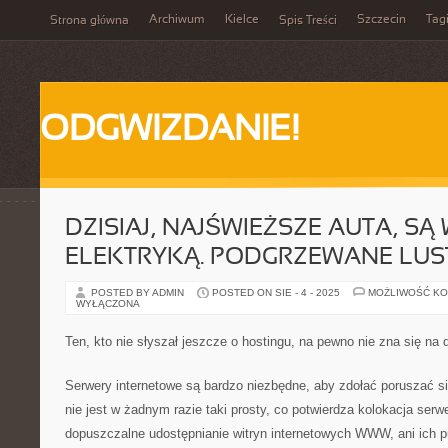
Archiwum
Kielce
Szczecin
Tag
Strona główna
Spis Treści
ODGWIZDANIE!
DZISIAJ, NAJŚWIEŻSZE AUTA, S
ELEKTRYKĄ. PODGRZEWANE LUS
POSTED BY ADMIN
POSTED ON SIE - 4 - 2025
MOŻLIWOŚĆ K
WYŁĄCZONA
Ten, kto nie słyszał jeszcze o hostingu, na pewno nie zna się na 
Serwery internetowe są bardzo niezbędne, aby zdołać poruszać się
nie jest w żadnym razie taki prosty, co potwierdza kolokacja serw
dopuszczalne udostępnianie witryn internetowych WWW, ani ich p