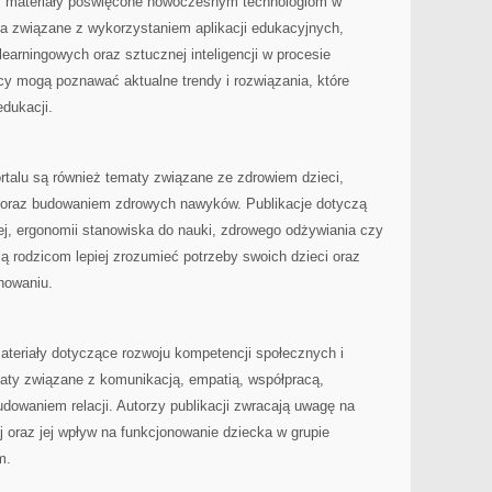
ież materiały poświęcone nowoczesnym technologiom w
a związane z wykorzystaniem aplikacji edukacyjnych,
learningowych oraz sztucznej inteligencji w procesie
cy mogą poznawać aktualne trendy i rozwiązania, które
dukacji.
talu są również tematy związane ze zdrowiem dzieci,
oraz budowaniem zdrowych nawyków. Publikacje dotyczą
j, ergonomii stanowiska do nauki, zdrowego odżywiania czy
ją rodzicom lepiej zrozumieć potrzeby swoich dzieci oraz
nowaniu.
ateriały dotyczące rozwoju kompetencji społecznych i
ty związane z komunikacją, empatią, współpracą,
dowaniem relacji. Autorzy publikacji zwracają uwagę na
j oraz jej wpływ na funkcjonowanie dziecka w grupie
m.