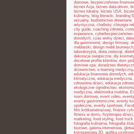
domowe
,
bezpieczeństwo finansow
biznes Azja
,
biznes data-driven
,
b
biznes lokalny
,
biznes USA
,
bizut
kulinarny
,
blog literacki
,
branding f
wizualny
,
budownictwo drewniane
,
artystyczna
,
chatboty
,
chirurgia r
city guide
,
coaching zdrowia
,
cont
experience
,
cyberbezpieczeństwo
dorosłych
,
czas wolny dzieci
,
data
dla gastronomii
,
design firmowy
,
d
meblarski
,
design mebli biurowych
laboratoryjna
,
dieta zwierząt
,
diete
dekoracje świąteczne
,
diy kosmet
docelowe profile klientów
,
dom pod
domowe spa
,
doradztwo dietetycz
drzewnictwo
,
e-learning medyczny
edukacja finansowa dorosłych
,
edu
klimatyczna
,
edukacja medyczna
zdrowotna dzieci
,
edukacja zdrowo
ekologiczne ogrodnictwo
,
ekonomi
medyczna
,
elektronika mobilna
,
En
room domowy
,
event video
,
event
eventy gastronomiczne
,
eventy ku
społeczne
,
eventy sportowe
,
Face
film krótkometrażowy
,
finanse cyf
fitness w domu
,
fizjoterapia dzieci
marketing
,
food styling
,
food truck 
fotografia kulinarna
,
fotografia ślu
biurowe
,
galeria internetowa
,
globa
komputerowa 3D
,
grafika użytkow