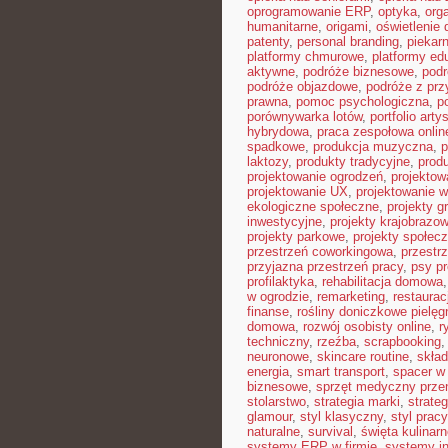
oprogramowanie ERP
,
optyka
,
org
humanitarne
,
origami
,
oświetlenie
patenty
,
personal branding
,
piekar
platformy chmurowe
,
platformy ed
aktywne
,
podróże biznesowe
,
pod
podróże objazdowe
,
podróże z pr
prawna
,
pomoc psychologiczna
,
p
porównywarka lotów
,
portfolio arty
hybrydowa
,
praca zespołowa onlin
spadkowe
,
produkcja muzyczna
,
p
laktozy
,
produkty tradycyjne
,
prod
projektowanie ogrodzeń
,
projektow
projektowanie UX
,
projektowanie w
ekologiczne społeczne
,
projekty g
inwestycyjne
,
projekty krajobrazo
projekty parkowe
,
projekty społec
przestrzeń coworkingowa
,
przestr
przyjazna przestrzeń pracy
,
psy pr
profilaktyka
,
rehabilitacja domowa
w ogrodzie
,
remarketing
,
restaura
finanse
,
rośliny doniczkowe pielęg
domowa
,
rozwój osobisty online
,
r
techniczny
,
rzeźba
,
scrapbooking
neuronowe
,
skincare routine
,
skład
energia
,
smart transport
,
spacer w 
biznesowe
,
sprzęt medyczny prze
stolarstwo
,
strategia marki
,
strate
glamour
,
styl klasyczny
,
styl pracy
naturalne
,
survival
,
święta kulinar
systemy ERP w firmie
,
systemy in