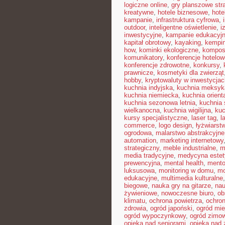
logiczne online
,
gry planszowe str
kreatywne
,
hotele biznesowe
,
hote
kampanie
,
infrastruktura cyfrowa
,
outdoor
,
inteligentne oświetlenie
,
i
inwestycyjne
,
kampanie edukacyj
kapitał obrotowy
,
kayaking
,
kempin
how
,
kominki ekologiczne
,
kompos
komunikatory
,
konferencje hotelow
konferencje zdrowotne
,
konkursy
,
prawnicze
,
kosmetyki dla zwierząt
hobby
,
kryptowaluty w inwestycjac
kuchnia indyjska
,
kuchnia meksyk
kuchnia niemiecka
,
kuchnia orient
kuchnia sezonowa letnia
,
kuchnia
wielkanocna
,
kuchnia wigilijna
,
kuc
kursy specjalistyczne
,
laser tag
,
l
commerce
,
logo design
,
łyżwiarst
ogrodowa
,
malarstwo abstrakcyjne
automation
,
marketing internetowy
strategiczny
,
meble industrialne
,
m
media tradycyjne
,
medycyna estet
prewencyjna
,
mental health
,
mento
luksusowa
,
monitoring w domu
,
mo
edukacyjne
,
multimedia kulturalne
biegowe
,
nauka gry na gitarze
,
nau
żywieniowe
,
nowoczesne biuro
,
ob
klimatu
,
ochrona powietrza
,
ochron
zdrowia
,
ogród japoński
,
ogród mie
ogród wypoczynkowy
,
ogród zimo
opieka nad seniorami
,
opieka nad