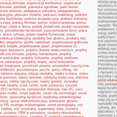
istnieją gru
anizacja domowa
,
organizacja konferencji
,
organizacje
utrudniony 
 domowe
,
paintball
,
paleniska ogrodowe
,
parki linowe
,
być seniorzy
nictwo domowe
,
pielęgnacja naturalna
,
pielęgniarstwo
,
skomunikowa
ukacyjne
,
płatności mobilne
,
podcasts marketing
,
podróże
dochodach lu
róże budżetowe
,
podróże ekspedycyjne
,
podróże kulinarne
,
podstawowyc
zyczepą
,
pokazy filmowe
,
pomoc międzynarodowa
,
pomoc
narzędzi. W
ompy ciepła w domu
,
porady podatkowe
,
porady rozwojowe
,
problemem s
sty
,
pośrednictwo biznesowe
,
pozycjonowanie stron
,
praca
usług, wiedz
e
,
prasa cyfrowa
,
prawo cywilne biznesowe
,
prawo
publicznym. 
rodukcja telewizyjna
,
produkty bez glutenu
,
produkty bez
tym ważniejs
ukty wegańskie
,
profile zawodowe
,
projektowanie graficzne
,
dzięki którym
anie światła
,
projektowanie ubrań
,
projektowanie UI
,
refleksji na
nętrz biurowych
,
projekty domów nowoczesnych
,
projekty
trzeba mocn
raficzne firmowe
,
projekty humanitarne
,
projekty
intuicja nie
we wertykalne
,
projekty kulturalne
,
projekty meblowe
,
funkcjonować
zne edukacyjne
,
projekty wnętrz
,
przechowywanie
,
Potrzebna je
zeń kreatywna
,
przestrzeń otwarta
,
przewodniki turystyczne
,
prywatności,
ofilaktyka
,
psychoterapia
,
puzzle
,
quizy
,
rafting
,
rak
z narzędzi c
,
reklama natywna
,
relacje medialne
,
relaks w domu
,
relaks
psychikę i s
cje premium
,
roboty domowe
,
robotyka medyczna
,
rodzinne
portal eduka
nacja
,
rośliny egzotyczne
,
rowery górskie
,
rozrywka
rolę, pomag
ynek lokalny
,
rynek sztuki
,
rynki surowców
,
rysunek
lepiej rozum
,
SEO techniczne
,
serowarstwo domowe
,
sieć 5G
,
sieci
zagrożeń i 
anie modeli
,
smart budynki
,
smart city technologie
,
smart
mądry, prakt
lesie
,
sponsoring wydarzeń
,
spotkania networkingowe
staje się to
nośny
,
sprzęt telekonferencyjny
,
sterowanie głosem
,
nastolatki b
gia PR
,
strategie marketingowe
,
street photography
,
styl
cyfrowy, ale
 zdalnej
,
styl rustykalny
,
suplementy diety
,
surowce
dojrzałości.
ne
,
systemy CRM w sprzedaży
,
systemy dokumentów
,
korzystać z 
teligentnego domu
,
systemy IT
,
systemy nawadniające
,