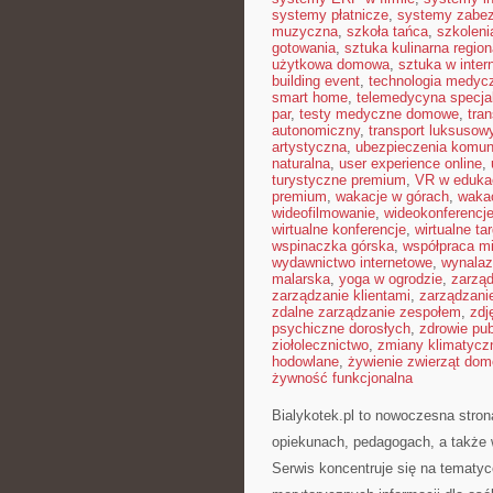
systemy płatnicze
,
systemy zabe
muzyczna
,
szkoła tańca
,
szkoleni
gotowania
,
sztuka kulinarna region
użytkowa domowa
,
sztuka w inter
building event
,
technologia medyc
smart home
,
telemedycyna specja
par
,
testy medyczne domowe
,
tra
autonomiczny
,
transport luksusow
artystyczna
,
ubezpieczenia komun
naturalna
,
user experience online
,
turystyczne premium
,
VR w edukac
premium
,
wakacje w górach
,
waka
wideofilmowanie
,
wideokonferencj
wirtualne konferencje
,
wirtualne tar
wspinaczka górska
,
współpraca m
wydawnictwo internetowe
,
wynalaz
malarska
,
yoga w ogrodzie
,
zarząd
zarządzanie klientami
,
zarządzani
zdalne zarządzanie zespołem
,
zdj
psychiczne dorosłych
,
zdrowie pub
ziołolecznictwo
,
zmiany klimatycz
hodowlane
,
żywienie zwierząt do
żywność funkcjonalna
Bialykotek.pl to nowoczesna stron
opiekunach, pedagogach, a także 
Serwis koncentruje się na tematyc