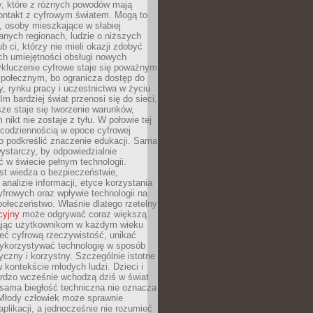
py, które z różnych powodów mają
kontakt z cyfrowym światem. Mogą to
, osoby mieszkające w słabiej
nych regionach, ludzie o niższych
b ci, którzy nie mieli okazji zdobyć
h umiejętności obsługi nowych
ykluczenie cyfrowe staje się poważnym
połecznym, bo ogranicza dostęp do
y, rynku pracy i uczestnictwa w życiu
Im bardziej świat przenosi się do sieci,
ze staje się tworzenie warunków,
 nikt nie zostaje z tyłu. W połowie tej
d codziennością w epoce cyfrowej
o podkreślić znaczenie edukacji. Sama
 wystarczy, by odpowiedzialnie
 w świecie pełnym technologii.
st wiedza o bezpieczeństwie,
 analizie informacji, etyce korzystania
yfrowych oraz wpływie technologii na
połeczeństwo. Właśnie dlatego rzetelny
cyjny
może odgrywać coraz większą
ając użytkownikom w każdym wieku
ieć cyfrową rzeczywistość, unikać
wykorzystywać technologię w sposób
yczny i korzystny. Szczególnie istotne
 w kontekście młodych ludzi. Dzieci i
ardzo wcześnie wchodzą dziś w świat
 sama biegłość techniczna nie oznacza
 Młody człowiek może sprawnie
aplikacji, a jednocześnie nie rozumieć