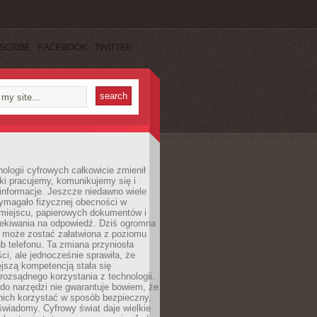
SCRIBE
FACEBOOK
TWITTER
ologii cyfrowych całkowicie zmienił
ki pracujemy, komunikujemy się i
nformacje. Jeszcze niedawno wiele
ymagało fizycznej obecności w
miejscu, papierowych dokumentów i
zekiwania na odpowiedź. Dziś ogromna
 może zostać załatwiona z poziomu
b telefonu. Ta zmiana przyniosła
ści, ale jednocześnie sprawiła, że
jszą kompetencją stała się
rozsądnego korzystania z technologii.
do narzędzi nie gwarantuje bowiem, że
nich korzystać w sposób bezpieczny,
świadomy. Cyfrowy świat daje wielkie