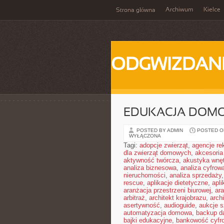
Archiwum
Kielce
Strona główna
ODGWIZDANI
EDUKACJA DOMO
POSTED BY ADMIN
POSTED ON
WYŁĄCZONA
Tagi:
adopcje zwierząt
,
agencje r
dla zwierząt domowych
,
akcesoria
aktywność twórcza
,
akustyka wnę
analiza biznesowa
,
analiza cyfrow
nieruchomości
,
analiza sprzedaży
rescue
,
aplikacje dietetyczne
,
apl
aranżacja przestrzeni biurowej
,
ara
arbitraż
,
architekt krajobrazu
,
arch
asertywność
,
audioguide
,
aukcje s
automatyzacja domowa
,
backup d
bajki edukacyjne
,
bankowość cyfr