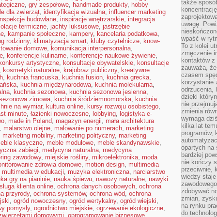
także sposób
ategiczne
,
gry zespołowe
,
handmade produkty
,
hobby
koncentrację
le dla zwierząt
,
identyfikacja wizualna
,
influencer marketing
zaprojektow
inspekcje budowlane
,
inspiracje wnętrzarskie
,
integracja
uwagę. Powia
zolacje termiczne
,
jachty luksusowe
,
jastrzębie
nieskończone
ne
,
kampanie społeczne
,
kampery
,
kancelaria podatkowa
,
wpaść w rytm
g rodzinny
,
klimatyzacja smart
,
kluby czytelnicze
,
know-
To z kolei u
towanie domowe
,
komunikacja interpersonalna
,
zmęczenie i
e
,
konferencje kulinarne
,
konferencje naukowe żywienie
,
kontaktów z 
konkursy artystyczne
,
konsultacje obywatelskie
,
konsultacje
zauważa, że 
,
kosmetyki naturalne
,
krajobraz publiczny
,
kreatywne
czasem spęd
h
,
kuchnia francuska
,
kuchnia fusion
,
kuchnia grecka
,
korzystanie 
ańska
,
kuchnia międzynarodowa
,
kuchnia molekularna
,
odrzucenia, 
alna
,
kuchnia sezonowa
,
kuchnia sezonowa jesienna
,
dzięki który
 sezonowa zimowa
,
kuchnia śródziemnomorska
,
kuchnia
nie przejmuj
hnie na wymiar
,
kultura online
,
kursy rozwoju osobistego
,
zmienia rów
ast minute
,
łazienki nowoczesne
,
lobbying
,
logistyka e-
wymaga dziś
wo
,
made in Poland
,
magazyn energii
,
mała architektura
kilka lat te
,
malarstwo olejne
,
malowanie po numerach
,
marketing
programów, 
,
marketing mobilny
,
marketing polityczny
,
marketing
automatyzac
eble klasyczne
,
meble modułowe
,
meble skandynawskie
,
opartych na s
yczna zabiegi
,
medycyna naturalna
,
medycyna
bardziej pow
ring zawodowy
,
miejskie rośliny
,
mikroelektronika
,
moda
nie kończy s
nitorowanie zdrowia domowe
,
motion design
,
multimedia
przeciwnie, 
,
multimedia w edukacji
,
muzyka elektroniczna
,
narciarstwo
wiedzy staje
ka gry na pianinie
,
nauka śpiewu
,
nawozy naturalne
,
nawyki
zawodowego. 
sługa klienta online
,
ochrona danych osobowych
,
ochrona
zdobywać no
a przyrody
,
ochrona systemów
,
ochrona wód
,
ochrona
zmian, zysku
jski
,
ogród nowoczesny
,
ogród wertykalny
,
ogród wiejski
,
na rynku pra
wy pomysły
,
ogrodnictwo miejskie
,
ogrzewanie ekologiczne
,
do technolog
 zwierzętami domowymi
,
oprogramowanie biznesowe
,