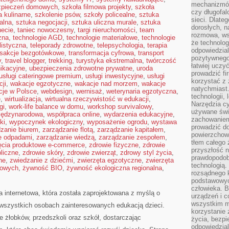
mechanizmów
zpieczeń domowych
,
szkoła filmowa projekty
,
szkoła
czy długofal
a kulinarne
,
szkolenie psów
,
szkoły policealne
,
sztuka
sieci. Dlate
alna
,
sztuka negocjacji
,
sztuka uliczna murale
,
sztuka
dorosłych, na
necie
,
taniec nowoczesny
,
targi nieruchomości
,
team
rozmowa, ws
zna
,
technologie AGD
,
technologie materiałowe
,
technologie
że technolog
listyczna
,
teleporady zdrowotne
,
telepsychologia
,
terapia
odpowiedzia
nsakcje bezgotówkowe
,
transformacja cyfrowa
,
transport
pozytywnego 
y
,
travel blogger
,
trekking
,
turystyka ekstremalna
,
twórczość
łatwiej uczy
ikacyjne
,
ubezpieczenia zdrowotne prywatne
,
uroda
prowadzić fi
usługi cateringowe premium
,
usługi inwestycyjne
,
usługi
korzystać z
ji
,
wakacje egzotyczne
,
wakacje nad morzem
,
wakacje
natychmiast.
cje w Polsce
,
webdesign
,
wernisaż
,
weterynaria egzotyczna
,
technologii,
e
,
wirtualizacja
,
wirtualna rzeczywistość w edukacji
,
Narzędzia cy
gi
,
work-life balance w domu
,
workshop survivalowy
,
używane świ
iędzynarodowa
,
współpraca online
,
wydarzenia edukacyjne
,
zachowaniem
ki
,
wypoczynek ekologiczny
,
wyposażenie ogrodu
,
wystawa
prowadzić do
zanie biurem
,
zarządzanie flotą
,
zarządzanie kapitałem
,
powierzchown
e odpadami
,
zarządzanie wiedzą
,
zarządzanie zespołem
,
tłem całego 
ęcia produktowe e-commerce
,
zdrowie fizyczne
,
zdrowie
przyszłość n
liczne
,
zdrowie skóry
,
zdrowie zwierząt
,
zdrowy styl życia
,
prawdopodob
ne
,
zwiedzanie z dziećmi
,
zwierzęta egzotyczne
,
zwierzęta
technologią.
mowych
,
żywność BIO
,
żywność ekologiczna regionalna
,
rozsądnego k
podstawowyc
człowieka. B
a internetowa, która została zaprojektowana z myślą o
urządzeń i 
wszystkim m
wszystkich osobach zainteresowanych edukacją dzieci.
korzystanie z
e żłobków, przedszkoli oraz szkół, dostarczając
życia, bezpi
odpowiedzial