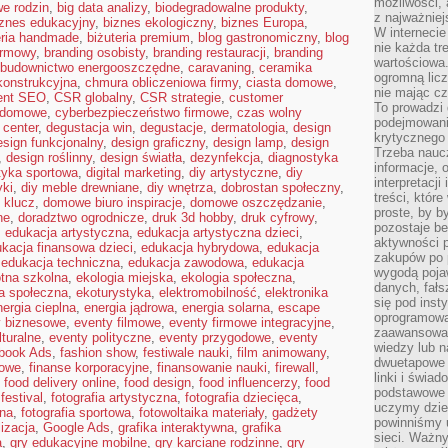
możliwości,
e rodzin
,
big data analizy
,
biodegradowalne produkty
,
z najważniej
iznes edukacyjny
,
biznes ekologiczny
,
biznes Europa
,
W interneci
eria handmade
,
biżuteria premium
,
blog gastronomiczny
,
blog
nie każda tr
irmowy
,
branding osobisty
,
branding restauracji
,
branding
wartościowa.
budownictwo energooszczędne
,
caravaning
,
ceramika
ogromną licz
ekonstrukcyjna
,
chmura obliczeniowa firmy
,
ciasta domowe
,
nie mając cz
ent SEO
,
CSR globalny
,
CSR strategie
,
customer
To prowadzi
 domowe
,
cyberbezpieczeństwo firmowe
,
czas wolny
podejmowani
 center
,
degustacja win
,
degustacje
,
dermatologia
,
design
krytycznego 
esign funkcjonalny
,
design graficzny
,
design lamp
,
design
Trzeba nauc
,
design roślinny
,
design światła
,
dezynfekcja
,
diagnostyka
informacje, 
tyka sportowa
,
digital marketing
,
diy artystyczne
,
diy
interpretacj
yki
,
diy meble drewniane
,
diy wnętrza
,
dobrostan społeczny
,
treści, któr
 klucz
,
domowe biuro inspiracje
,
domowe oszczędzanie
,
proste, by b
ne
,
doradztwo ogrodnicze
,
druk 3d hobby
,
druk cyfrowy
,
pozostaje b
,
edukacja artystyczna
,
edukacja artystyczna dzieci
,
aktywności p
kacja finansowa dzieci
,
edukacja hybrydowa
,
edukacja
zakupów po 
,
edukacja techniczna
,
edukacja zawodowa
,
edukacja
wygodą pojaw
tna szkolna
,
ekologia miejska
,
ekologia społeczna
,
danych, fał
a społeczna
,
ekoturystyka
,
elektromobilność
,
elektronika
się pod inst
ergia cieplna
,
energia jądrowa
,
energia solarna
,
escape
oprogramowa
y biznesowe
,
eventy filmowe
,
eventy firmowe integracyjne
,
zaawansowan
lturalne
,
eventy polityczne
,
eventy przygodowe
,
eventy
wiedzy lub n
book Ads
,
fashion show
,
festiwale nauki
,
film animowany
,
dwuetapowe l
rowe
,
finanse korporacyjne
,
finansowanie nauki
,
firewall
,
linki i świa
,
food delivery online
,
food design
,
food influencerzy
,
food
podstawowe e
festival
,
fotografia artystyczna
,
fotografia dziecięca
,
uczymy dziec
bna
,
fotografia sportowa
,
fotowoltaika materiały
,
gadżety
powinniśmy u
lizacja
,
Google Ads
,
grafika interaktywna
,
grafika
sieci. Ważn
a
,
gry edukacyjne mobilne
,
gry karciane rodzinne
,
gry