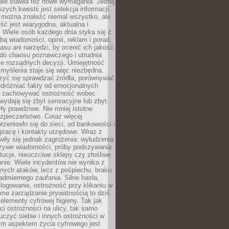
 ale stawia też nowe wymagania. Jedną
szych kwestii jest selekcja informacji.
e można znaleźć niemal wszystko, ale
eść jest wiarygodna, aktualna i
 Wiele osób każdego dnia styka się z
bą wiadomości, opinii, reklam i porad,
asu ani narzędzi, by ocenić ich jakość.
 do chaosu poznawczego i utrudnia
e rozsądnych decyzji. Umiejętność
myślenia staje się więc niezbędna.
zyć się sprawdzać źródła, porównywać
odróżniać fakty od emocjonalnych
i i zachowywać ostrożność wobec
e wydają się zbyt sensacyjne lub zbyt
yły prawdziwe. Nie mniej istotne
ezpieczeństwo. Coraz więcej
rzeniosło się do sieci, od bankowości i
pracę i kontakty urzędowe. Wraz z
iły się jednak zagrożenia: wyłudzenia
szywe wiadomości, próby podszywania
ytucje, nieuczciwe sklepy czy złośliwe
nie. Wiele incydentów nie wynika z
ych ataków, lecz z pośpiechu, braku
admiernego zaufania. Silne hasła,
ogowanie, ostrożność przy klikaniu w
dome zarządzanie prywatnością to dziś
lementy cyfrowej higieny. Tak jak
i ostrożności na ulicy, tak samo
czyć siebie i innych ostrożności w
ym aspektem życia cyfrowego jest