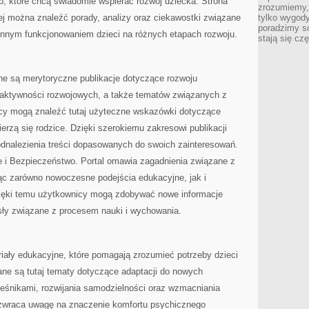
b, które chcą świadomie wspierać rozwój dziecka. Strona
zrozumiemy,
rej można znaleźć porady, analizy oraz ciekawostki związane
tylko wygody,
poradzimy so
nnym funkcjonowaniem dzieci na różnych etapach rozwoju.
stają się cz
ane są merytoryczne publikacje dotyczące rozwoju
, aktywności rozwojowych, a także tematów związanych z
icy mogą znaleźć tutaj użyteczne wskazówki dotyczące
rzą się rodzice. Dzięki szerokiemu zakresowi publikacji
nalezienia treści dopasowanych do swoich zainteresowań.
e i Bezpieczeństwo. Portal omawia zagadnienia związane z
ąc zarówno nowoczesne podejścia edukacyjne, jak i
ięki temu użytkownicy mogą zdobywać nowe informacje
ły związane z procesem nauki i wychowania.
iały edukacyjne, które pomagają zrozumieć potrzeby dzieci
ne są tutaj tematy dotyczące adaptacji do nowych
ieśnikami, rozwijania samodzielności oraz wzmacniania
l zwraca uwagę na znaczenie komfortu psychicznego