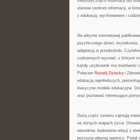
merytorycznych informacji dla osó
stanowi centrum informacji, w któ
z edukacją, wychowaniem i codzie
Na witrynie internetowej publikow
psychicznego dzieci, kształcenia
adaptacją w przedszkolu. Czyteln
codziennych wyzwań, z którymi mie
każdy użytkownik ma możliwość od
Polecam
Rozwój Dziecka
i Zdrowi
edukacją najmłodszych, prezentuj
klasyczne modele edukacyjne. Dz
oraz poznawać interesujące pomys
Dużą część serwisu zajmują mater
na różnych etapach życia. Omawia
warunków, budowania relacji z rów
poczucia własnej wartości. Porta