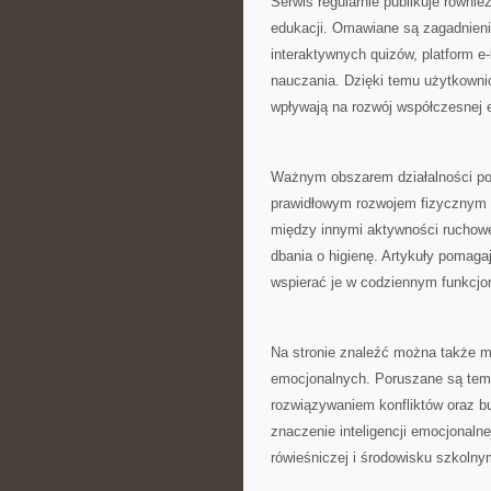
Serwis regularnie publikuje równ
edukacji. Omawiane są zagadnieni
interaktywnych quizów, platform e-
nauczania. Dzięki temu użytkowni
wpływają na rozwój współczesnej e
Ważnym obszarem działalności por
prawidłowym rozwojem fizycznym 
między innymi aktywności ruchowe
dbania o higienę. Artykuły pomaga
wspierać je w codziennym funkcjo
Na stronie znaleźć można także m
emocjonalnych. Poruszane są tema
rozwiązywaniem konfliktów oraz bu
znaczenie inteligencji emocjonalne
rówieśniczej i środowisku szkolny