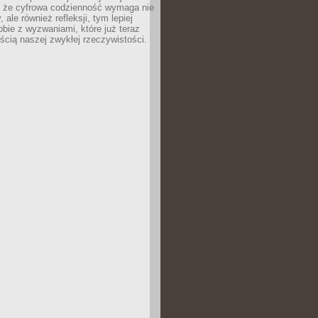
 że cyfrowa codzienność wymaga nie
 ale również refleksji, tym lepiej
bie z wyzwaniami, które już teraz
ęścią naszej zwykłej rzeczywistości.