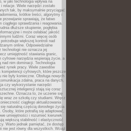
, w jaki technologia wpływa na
 i relacje. Wiele narzędzi zostało
anych tak, by maksymalnie przyciągać
domienia, krótkie treści, algorytmy i
 przewijanie sprawiają, że łatwo
 ciągłego sprawdzania i reagowania.
trudnia dłuższe skupienie, pogłębia
nformacyjne i może osłabiać jakość
innymi ludźmi. Coraz więcej osób
potrzebuje większej kontroli nad
zanym online. Odpowiedzialne
z technologii nie oznacza jej
lecz umiejętność stawiania granic,
m cyfrowe narzędzia wspierają życie, a
ą nad nim dominacji. Technologia
nież rynek pracy. Wiele zawodów
 kompetencji cyfrowych, które jeszcze
mu nie były konieczne. Obsługa nowych
komunikacja zdalna, praca na danych,
ja czy wykorzystanie narzędzi
ztucznej inteligencji stają się coraz
szechne. Oznacza to, że uczenie się
ię wraz ze szkołą czy studiami. Wręcz
konieczność ciągłego aktualizowania
 się naturalną częścią dorosłego życia
Osoby, które potrafią się adaptować,
we umiejętności i rozumieć kierunek
ją większą stabilność i elastyczność
cy. Warto jednak pamiętać, że dostęp
ii nie jest równy dla wszystkich. Wciąż