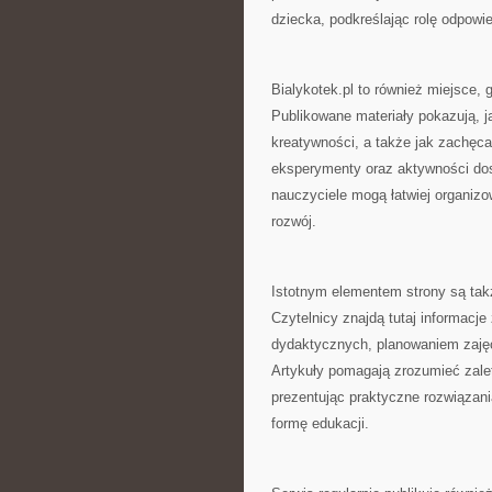
dziecka, podkreślając rolę odpowie
Bialykotek.pl to również miejsce,
Publikowane materiały pokazują, j
kreatywności, a także jak zachęca
eksperymenty oraz aktywności dos
nauczyciele mogą łatwiej organizo
rozwój.
Istotnym elementem strony są tak
Czytelnicy znajdą tutaj informacj
dydaktycznych, planowaniem zaję
Artykuły pomagają zrozumieć zal
prezentując praktyczne rozwiązan
formę edukacji.