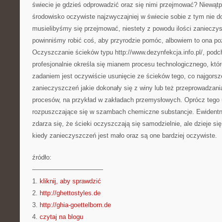
świecie je gdzieś odprowadzić oraz się nimi przejmować? Niewątp
środowisko oczywiste najzwyczajniej w świecie sobie z tym nie do
musielibyśmy się przejmować, niestety z powodu ilości zanieczy
powinniśmy robić coś, aby przyrodzie pomóc, albowiem to ona p
Oczyszczanie ścieków typu http://www.dezynfekcja.info.pl/, pod
profesjonalnie określa się mianem procesu technologicznego, kt
zadaniem jest oczywiście usunięcie ze ścieków tego, co najgorsz
zanieczyszczeń jakie dokonały się z winy lub też przeprowadzan
procesów, na przykład w zakładach przemysłowych. Oprócz tego 
rozpuszczające się w szambach chemiczne substancje. Ewiden
zdarza się, że ścieki oczyszczają się samodzielnie, ale dzieje si
kiedy zanieczyszczeń jest mało oraz są one bardziej oczywiste.
źródło:
———————————
1.
kliknij, aby sprawdzić
2.
http://ghettostyles.de
3.
http://ghia-goettelborn.de
4.
czytaj na blogu