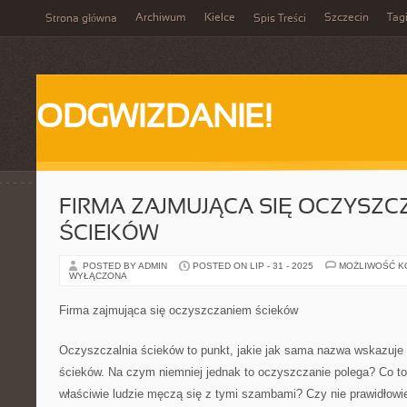
Archiwum
Kielce
Szczecin
Tag
Strona główna
Spis Treści
ODGWIZDANIE!
FIRMA ZAJMUJĄCA SIĘ OCZYSZC
ŚCIEKÓW
POSTED BY ADMIN
POSTED ON LIP - 31 - 2025
MOŻLIWOŚĆ 
WYŁĄCZONA
Firma zajmująca się oczyszczaniem ścieków
Oczyszczalnia ścieków to punkt, jakie jak sama nazwa wskazuje
ścieków. Na czym niemniej jednak to oczyszczanie polega? Co to
właściwie ludzie męczą się z tymi szambami? Czy nie prawidłowie