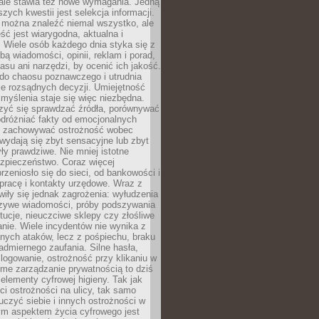
 ale stawia też nowe wymagania. Jedną
szych kwestii jest selekcja informacji.
e można znaleźć niemal wszystko, ale
eść jest wiarygodna, aktualna i
 Wiele osób każdego dnia styka się z
bą wiadomości, opinii, reklam i porad,
asu ani narzędzi, by ocenić ich jakość.
 do chaosu poznawczego i utrudnia
e rozsądnych decyzji. Umiejętność
myślenia staje się więc niezbędna.
zyć się sprawdzać źródła, porównywać
odróżniać fakty od emocjonalnych
i i zachowywać ostrożność wobec
e wydają się zbyt sensacyjne lub zbyt
yły prawdziwe. Nie mniej istotne
ezpieczeństwo. Coraz więcej
rzeniosło się do sieci, od bankowości i
pracę i kontakty urzędowe. Wraz z
iły się jednak zagrożenia: wyłudzenia
szywe wiadomości, próby podszywania
ytucje, nieuczciwe sklepy czy złośliwe
nie. Wiele incydentów nie wynika z
ych ataków, lecz z pośpiechu, braku
admiernego zaufania. Silne hasła,
ogowanie, ostrożność przy klikaniu w
dome zarządzanie prywatnością to dziś
lementy cyfrowej higieny. Tak jak
i ostrożności na ulicy, tak samo
czyć siebie i innych ostrożności w
ym aspektem życia cyfrowego jest