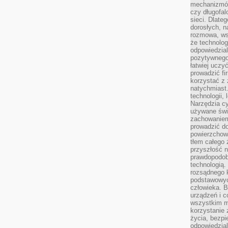
mechanizmów
czy długofal
sieci. Dlate
dorosłych, na
rozmowa, ws
że technolog
odpowiedzia
pozytywnego 
łatwiej uczy
prowadzić fi
korzystać z
natychmiast.
technologii,
Narzędzia cy
używane świ
zachowaniem
prowadzić do
powierzchown
tłem całego 
przyszłość n
prawdopodob
technologią.
rozsądnego k
podstawowyc
człowieka. B
urządzeń i 
wszystkim m
korzystanie z
życia, bezpi
odpowiedzial