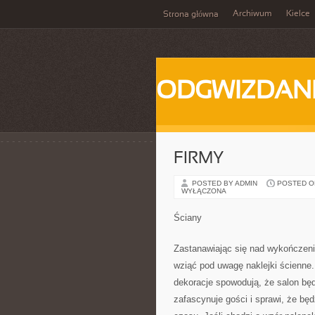
Archiwum
Kielce
Strona główna
ODGWIZDANI
FIRMY
POSTED BY ADMIN
POSTED ON 
WYŁĄCZONA
Ściany
Zastanawiając się nad wykończeni
wziąć pod uwagę naklejki ścienne.
dekoracje spowodują, że salon bę
zafascynuje gości i sprawi, że b