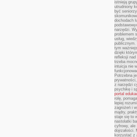
istnieją gru
utrudniony 
być seniorzy
skomunikowa
dochodach lu
podstawowyc
narzędzi. W
problemem s
usług, wiedz
publicznym. 
tym ważniejs
dzięki którym
refleksji na
trzeba mocn
intuicja nie
funkcjonować
Potrzebna je
prywatności,
z narzędzi c
psychikę i s
portal eduka
rolę, pomag
lepiej rozum
zagrożeń i 
mądry, prakt
staje się to
nastolatki b
cyfrowy, ale
dojrzałości.
korzystać z 