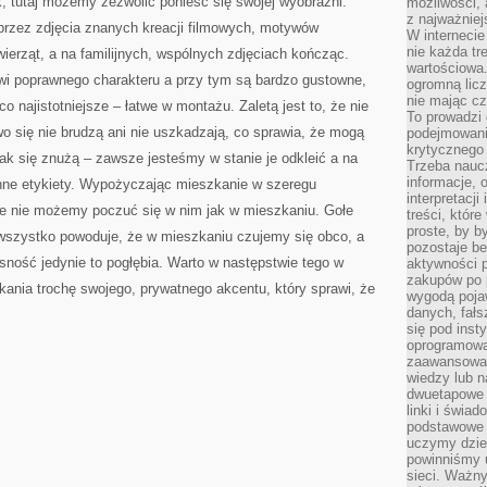
k, tutaj możemy zezwolić ponieść się swojej wyobraźni:
możliwości,
z najważniej
przez zdjęcia znanych kreacji filmowych, motywów
W interneci
nie każda tr
zwierząt, a na familijnych, wspólnych zdjęciach kończąc.
wartościowa.
i poprawnego charakteru a przy tym są bardzo gustowne,
ogromną licz
nie mając cz
co najistotniejsze – łatwe w montażu. Zaletą jest to, że nie
To prowadzi
wo się nie brudzą ani nie uszkadzają, co sprawia, że mogą
podejmowani
krytycznego 
jak się znużą – zawsze jesteśmy w stanie je odkleić a na
Trzeba nauc
informacje, 
inne etykiety. Wypożyczając mieszkanie w szeregu
interpretacj
e nie możemy poczuć się w nim jak w mieszkaniu. Gołe
treści, któr
proste, by b
 wszystko powoduje, że w mieszkaniu czujemy się obco, a
pozostaje b
sność jedynie to pogłębia. Warto w następstwie tego w
aktywności p
zakupów po 
ania trochę swojego, prywatnego akcentu, który sprawi, że
wygodą pojaw
danych, fał
się pod inst
oprogramowa
zaawansowan
wiedzy lub n
dwuetapowe l
linki i świa
podstawowe e
uczymy dziec
powinniśmy u
sieci. Ważn