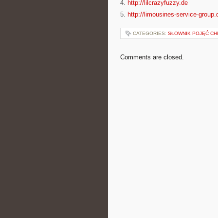
4.
http://lilcrazyfuzzy.de
5.
http://limousines-service-group.
CATEGORIES:
SŁOWNIK POJĘĆ CH
Comments are closed.