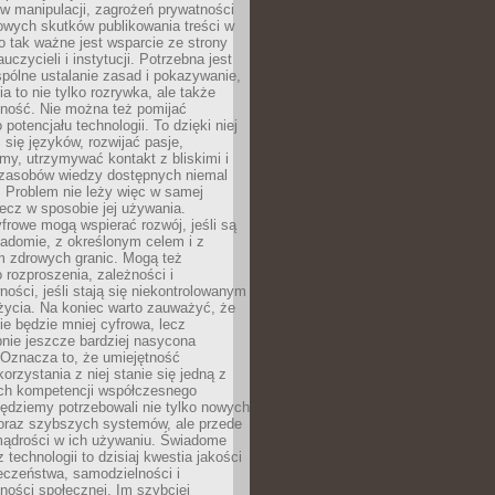
 manipulacji, zagrożeń prywatności
owych skutków publikowania treści w
go tak ważne jest wsparcie ze strony
uczycieli i instytucji. Potrzebna jest
pólne ustalanie zasad i pokazywanie,
ia to nie tylko rozrywka, ale także
lność. Nie można też pomijać
potencjału technologii. To dzięki niej
ć się języków, rozwijać pasje,
rmy, utrzymywać kontakt z bliskimi i
 zasobów wiedzy dostępnych niemal
 Problem nie leży więc w samej
 lecz w sposobie jej używania.
frowe mogą wspierać rozwój, jeśli są
adomie, z określonym celem i z
 zdrowych granic. Mogą też
 rozproszenia, zależności i
ości, jeśli stają się niekontrolowanym
życia. Na koniec warto zauważyć, że
ie będzie mniej cyfrowa, lecz
nie jeszcze bardziej nasycona
 Oznacza to, że umiejętność
orzystania z niej stanie się jedną z
h kompetencji współczesnego
ędziemy potrzebowali nie tylko nowych
coraz szybszych systemów, ale przede
ądrości w ich używaniu. Świadome
 technologii to dzisiaj kwestia jakości
eczeństwa, samodzielności i
ności społecznej. Im szybciej