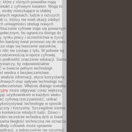
py, które z różnych powodów mają
kontakt z cyfrowym światem. Mogą to
, osoby mieszkające w słabiej
nych regionach, ludzie o niższych
b ci, którzy nie mieli okazji zdobyć
h umiejętności obsługi nowych
ykluczenie cyfrowe staje się poważnym
połecznym, bo ogranicza dostęp do
y, rynku pracy i uczestnictwa w życiu
Im bardziej świat przenosi się do sieci,
ze staje się tworzenie warunków,
 nikt nie zostaje z tyłu. W połowie tej
d codziennością w epoce cyfrowej
o podkreślić znaczenie edukacji. Sama
 wystarczy, by odpowiedzialnie
 w świecie pełnym technologii.
st wiedza o bezpieczeństwie,
 analizie informacji, etyce korzystania
yfrowych oraz wpływie technologii na
połeczeństwo. Właśnie dlatego rzetelny
cyjny
może odgrywać coraz większą
ając użytkownikom w każdym wieku
ieć cyfrową rzeczywistość, unikać
wykorzystywać technologię w sposób
yczny i korzystny. Szczególnie istotne
 w kontekście młodych ludzi. Dzieci i
ardzo wcześnie wchodzą dziś w świat
 sama biegłość techniczna nie oznacza
 Młody człowiek może sprawnie
aplikacji, a jednocześnie nie rozumieć