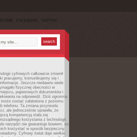
SCRIBE
FACEBOOK
TWITTER
ologii cyfrowych całkowicie zmienił
ki pracujemy, komunikujemy się i
nformacje. Jeszcze niedawno wiele
ymagało fizycznej obecności w
miejscu, papierowych dokumentów i
zekiwania na odpowiedź. Dziś ogromna
 może zostać załatwiona z poziomu
b telefonu. Ta zmiana przyniosła
ści, ale jednocześnie sprawiła, że
jszą kompetencją stała się
rozsądnego korzystania z technologii.
do narzędzi nie gwarantuje bowiem, że
nich korzystać w sposób bezpieczny,
świadomy. Cyfrowy świat daje wielkie