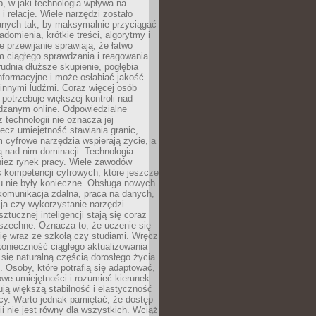
, w jaki technologia wpływa na
 i relacje. Wiele narzędzi zostało
anych tak, by maksymalnie przyciągać
domienia, krótkie treści, algorytmy i
 przewijanie sprawiają, że łatwo
 ciągłego sprawdzania i reagowania.
trudnia dłuższe skupienie, pogłębia
nformacyjne i może osłabiać jakość
innymi ludźmi. Coraz więcej osób
potrzebuje większej kontroli nad
zanym online. Odpowiedzialne
z technologii nie oznacza jej
lecz umiejętność stawiania granic,
m cyfrowe narzędzia wspierają życie, a
ą nad nim dominacji. Technologia
nież rynek pracy. Wiele zawodów
 kompetencji cyfrowych, które jeszcze
mu nie były konieczne. Obsługa nowych
komunikacja zdalna, praca na danych,
ja czy wykorzystanie narzędzi
ztucznej inteligencji stają się coraz
szechne. Oznacza to, że uczenie się
ię wraz ze szkołą czy studiami. Wręcz
konieczność ciągłego aktualizowania
 się naturalną częścią dorosłego życia
Osoby, które potrafią się adaptować,
we umiejętności i rozumieć kierunek
ją większą stabilność i elastyczność
cy. Warto jednak pamiętać, że dostęp
ii nie jest równy dla wszystkich. Wciąż