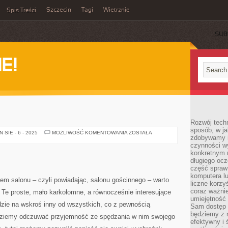
Szczecin
Tagi
Wietrznie
Spis Treści
SUB
E!
Rozwój techn
sposób, w ja
FIRMY
SIE - 6 - 2025
MOŻLIWOŚĆ KOMENTOWANIA
ZOSTAŁA
zdobywamy i
czynności w
konkretnym 
długiego oc
część spraw
komputera lu
em salonu – czyli powiadając, salonu gościnnego – warto
liczne korzy
coraz ważnie
 Te proste, mało karkołomne, a równocześnie interesujące
umiejętność 
dzie na wskroś inny od wszystkich, co z pewnością
Sam dostęp 
będziemy z 
ędziemy odczuwać przyjemność ze spędzania w nim swojego
efektywny i 