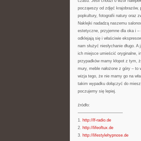
czasu. Jeśli chodzi o wzór nalepe
począwszy od zdjęć krajobrazów, 
popkultury, fotografii natury oraz 
Naklejki nadadzą naszemu salonow
estetyczne, przyjemne dla oka i – 
odklejają się i właściwie ekspreso
nam służyć niesłychanie długo. A 
ich miejsce umieścić oryginalne, 
przypadków mamy kłopot z tym, ż
mury, meble nałożone z góry – to
wizja tego, że nie mamy go na wła
takim wypadku dołączyć do mieszk
poczujemy się lepiej.
źródło:
———————————
1.
http://lf-radio.de
2.
http://lifeoftux.de
3.
http://lifestylehypnose.de