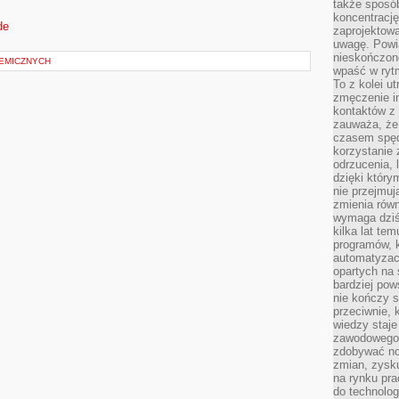
także sposób
koncentrację
de
zaprojektow
uwagę. Powia
nieskończone
EMICZNYCH
wpaść w rytm
To z kolei u
zmęczenie i
kontaktów z 
zauważa, że 
czasem spęd
korzystanie 
odrzucenia, 
dzięki który
nie przejmuj
zmienia rów
wymaga dziś
kilka lat te
programów, 
automatyzac
opartych na s
bardziej pow
nie kończy s
przeciwnie, 
wiedzy staje
zawodowego. 
zdobywać no
zmian, zysku
na rynku pra
do technolog