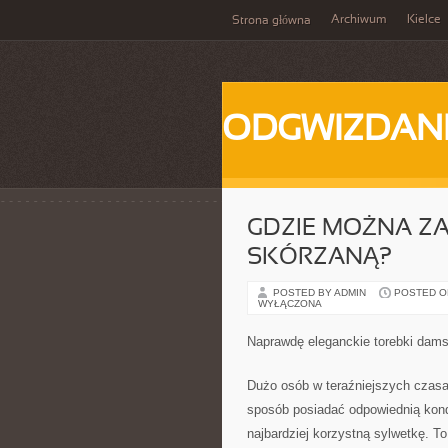
Archiwum
Kielce
Strona główna
ODGWIZDANI
GDZIE MOŻNA Z
SKÓRZANĄ?
POSTED BY ADMIN
POSTED ON
WYŁĄCZONA
Naprawdę eleganckie torebki dams
Dużo osób w teraźniejszych czasac
sposób posiadać odpowiednią kond
najbardziej korzystną sylwetkę. T