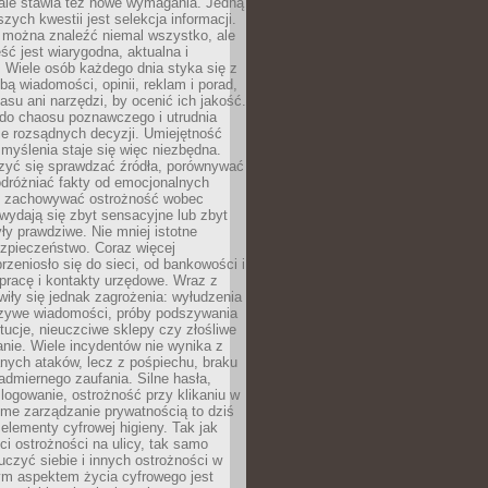
 ale stawia też nowe wymagania. Jedną
szych kwestii jest selekcja informacji.
e można znaleźć niemal wszystko, ale
eść jest wiarygodna, aktualna i
 Wiele osób każdego dnia styka się z
bą wiadomości, opinii, reklam i porad,
asu ani narzędzi, by ocenić ich jakość.
 do chaosu poznawczego i utrudnia
e rozsądnych decyzji. Umiejętność
myślenia staje się więc niezbędna.
zyć się sprawdzać źródła, porównywać
odróżniać fakty od emocjonalnych
i i zachowywać ostrożność wobec
e wydają się zbyt sensacyjne lub zbyt
yły prawdziwe. Nie mniej istotne
ezpieczeństwo. Coraz więcej
rzeniosło się do sieci, od bankowości i
pracę i kontakty urzędowe. Wraz z
iły się jednak zagrożenia: wyłudzenia
szywe wiadomości, próby podszywania
ytucje, nieuczciwe sklepy czy złośliwe
nie. Wiele incydentów nie wynika z
ych ataków, lecz z pośpiechu, braku
admiernego zaufania. Silne hasła,
ogowanie, ostrożność przy klikaniu w
dome zarządzanie prywatnością to dziś
lementy cyfrowej higieny. Tak jak
i ostrożności na ulicy, tak samo
czyć siebie i innych ostrożności w
ym aspektem życia cyfrowego jest