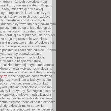
py, które z różnych powodów mają
kontakt z cyfrowym światem. Mogą to
, osoby mieszkające w słabiej
nych regionach, ludzie o niższych
b ci, którzy nie mieli okazji zdobyć
h umiejętności obsługi nowych
ykluczenie cyfrowe staje się poważnym
połecznym, bo ogranicza dostęp do
y, rynku pracy i uczestnictwa w życiu
Im bardziej świat przenosi się do sieci,
ze staje się tworzenie warunków,
 nikt nie zostaje z tyłu. W połowie tej
d codziennością w epoce cyfrowej
o podkreślić znaczenie edukacji. Sama
 wystarczy, by odpowiedzialnie
 w świecie pełnym technologii.
st wiedza o bezpieczeństwie,
 analizie informacji, etyce korzystania
yfrowych oraz wpływie technologii na
połeczeństwo. Właśnie dlatego rzetelny
cyjny
może odgrywać coraz większą
ając użytkownikom w każdym wieku
ieć cyfrową rzeczywistość, unikać
wykorzystywać technologię w sposób
yczny i korzystny. Szczególnie istotne
 w kontekście młodych ludzi. Dzieci i
ardzo wcześnie wchodzą dziś w świat
 sama biegłość techniczna nie oznacza
 Młody człowiek może sprawnie
aplikacji, a jednocześnie nie rozumieć