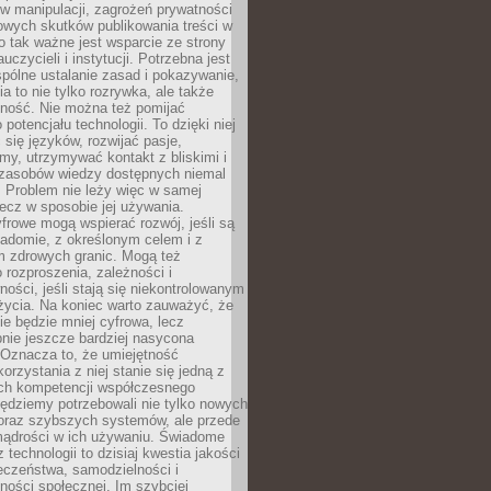
 manipulacji, zagrożeń prywatności
owych skutków publikowania treści w
go tak ważne jest wsparcie ze strony
uczycieli i instytucji. Potrzebna jest
pólne ustalanie zasad i pokazywanie,
ia to nie tylko rozrywka, ale także
lność. Nie można też pomijać
potencjału technologii. To dzięki niej
ć się języków, rozwijać pasje,
rmy, utrzymywać kontakt z bliskimi i
 zasobów wiedzy dostępnych niemal
 Problem nie leży więc w samej
 lecz w sposobie jej używania.
frowe mogą wspierać rozwój, jeśli są
adomie, z określonym celem i z
 zdrowych granic. Mogą też
 rozproszenia, zależności i
ości, jeśli stają się niekontrolowanym
życia. Na koniec warto zauważyć, że
ie będzie mniej cyfrowa, lecz
nie jeszcze bardziej nasycona
 Oznacza to, że umiejętność
orzystania z niej stanie się jedną z
h kompetencji współczesnego
ędziemy potrzebowali nie tylko nowych
coraz szybszych systemów, ale przede
ądrości w ich używaniu. Świadome
 technologii to dzisiaj kwestia jakości
eczeństwa, samodzielności i
ności społecznej. Im szybciej