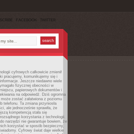
SCRIBE
FACEBOOK
TWITTER
ologii cyfrowych całkowicie zmienił
ki pracujemy, komunikujemy się i
nformacje. Jeszcze niedawno wiele
ymagało fizycznej obecności w
miejscu, papierowych dokumentów i
zekiwania na odpowiedź. Dziś ogromna
 może zostać załatwiona z poziomu
b telefonu. Ta zmiana przyniosła
ści, ale jednocześnie sprawiła, że
jszą kompetencją stała się
rozsądnego korzystania z technologii.
do narzędzi nie gwarantuje bowiem, że
nich korzystać w sposób bezpieczny,
świadomy. Cyfrowy świat daje wielkie