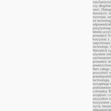
mechanizmów
czy długofal
sieci. Dlate
dorosłych, na
rozmowa, ws
że technolog
odpowiedzia
pozytywnego 
łatwiej uczy
prowadzić fi
korzystać z
natychmiast.
technologii,
Narzędzia cy
używane świ
zachowaniem
prowadzić do
powierzchown
tłem całego 
przyszłość n
prawdopodob
technologią.
rozsądnego k
podstawowyc
człowieka. B
urządzeń i 
wszystkim m
korzystanie z
życia, bezpi
odpowiedzial