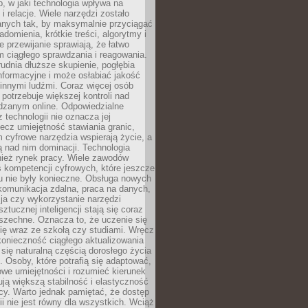
, w jaki technologia wpływa na
 i relacje. Wiele narzędzi zostało
anych tak, by maksymalnie przyciągać
domienia, krótkie treści, algorytmy i
 przewijanie sprawiają, że łatwo
 ciągłego sprawdzania i reagowania.
trudnia dłuższe skupienie, pogłębia
nformacyjne i może osłabiać jakość
innymi ludźmi. Coraz więcej osób
potrzebuje większej kontroli nad
zanym online. Odpowiedzialne
z technologii nie oznacza jej
lecz umiejętność stawiania granic,
m cyfrowe narzędzia wspierają życie, a
ą nad nim dominacji. Technologia
nież rynek pracy. Wiele zawodów
 kompetencji cyfrowych, które jeszcze
mu nie były konieczne. Obsługa nowych
komunikacja zdalna, praca na danych,
ja czy wykorzystanie narzędzi
ztucznej inteligencji stają się coraz
szechne. Oznacza to, że uczenie się
ię wraz ze szkołą czy studiami. Wręcz
konieczność ciągłego aktualizowania
 się naturalną częścią dorosłego życia
Osoby, które potrafią się adaptować,
we umiejętności i rozumieć kierunek
ją większą stabilność i elastyczność
cy. Warto jednak pamiętać, że dostęp
ii nie jest równy dla wszystkich. Wciąż