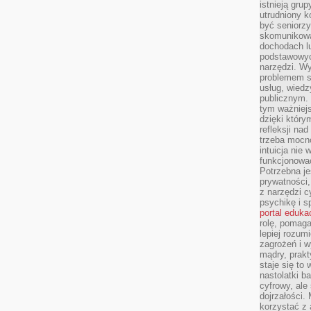
istnieją gru
utrudniony 
być seniorzy
skomunikowa
dochodach lu
podstawowyc
narzędzi. W
problemem s
usług, wiedz
publicznym. 
tym ważniejs
dzięki którym
refleksji na
trzeba mocn
intuicja nie
funkcjonować
Potrzebna je
prywatności,
z narzędzi c
psychikę i s
portal eduka
rolę, pomag
lepiej rozum
zagrożeń i 
mądry, prakt
staje się to
nastolatki b
cyfrowy, ale
dojrzałości.
korzystać z 