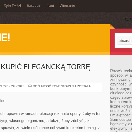
Szczecin
Tagi
Wietrznie
Spis Treści
SUB
E!
AKUPIĆ ELEGANCKĄ TORBĘ
Rozwój techn
sposób, w ja
zdobywamy i
czynności w
GDZIE
 CZE - 29 - 2025
MOŻLIWOŚĆ KOMENTOWANIA
ZOSTAŁA
konkretnym 
MOŻNA
ZAKUPIĆ
długiego oc
ELEGANCKĄ
część spraw
TORBĘ
kie
komputera lu
SKÓRZANĄ?
liczne korzy
coraz ważnie
h, uprawia w ramach rekreacji rozmaite sporty, żeby w ten
umiejętność 
Sam dostęp 
ycję własnego organizmu, a także, żeby zdobyć jak
będziemy z 
o sprawia, że wiele osób chce odbywać konkretne treningi z
efektywny i 