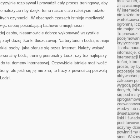
możliwości,
ecyzyjnie rozpisywał i prowadził cały proces treningowy, aby
z najważniej
W interneci
 należycie i by dzięki temu nasze ciało należycie radziło
nie każda tr
aitych czynności. W obecnych czasach istnieje możliwość
wartościowa.
ogromną licz
 więc osobę posiadającą fachowe umiejętności i
nie mając cz
kiej osoby, niesamowicie dobrze wykonywać wszystkie
To prowadzi
podejmowani
 zbyt dużej tkanki tłuszczowej. Na terytorium Łodzi, istnieje
krytycznego 
Trzeba nauc
iej osoby, jaka oferuje się przez Internet. Należy wpisać
informacje, 
personalny Łódź, trening personalny Łódź, czy tez najlepszy
interpretacj
treści, któr
nk do tej domeny internetowej. Oczywiście istnieje możliwość
proste, by b
ny, ale jeśli się jej nie zna, te frazy z pewnością pozwolą
pozostaje b
aktywności p
Łodzi.
zakupów po 
wygodą pojaw
danych, fał
się pod inst
oprogramowa
zaawansowan
wiedzy lub n
dwuetapowe l
linki i świa
podstawowe e
uczymy dziec
powinniśmy u
sieci. Ważn