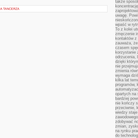
także sposób
koncentrację
JA TANCERZA
zaprojektow
uwagę. Powia
nieskończone
wpaść w rytm
To z kolei u
zmęczenie i
kontaktów z 
zauważa, że 
czasem spęd
korzystanie 
odrzucenia, 
dzięki który
nie przejmuj
zmienia rów
wymaga dziś
kilka lat te
programów, 
automatyzac
opartych na s
bardziej pow
nie kończy s
przeciwnie, 
wiedzy staje
zawodowego. 
zdobywać no
zmian, zysku
na rynku pra
do technolog