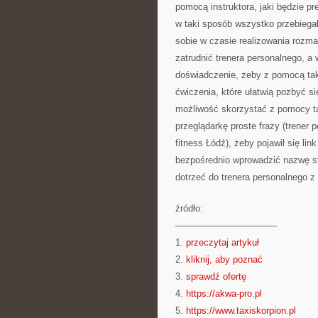
pomocą instruktora, jaki będzie pr
w taki sposób wszystko przebiegało
sobie w czasie realizowania rozm
zatrudnić trenera personalnego, a
doświadczenie, żeby z pomocą ta
ćwiczenia, które ułatwią pozbyć się
możliwość skorzystać z pomocy tak
przeglądarkę proste frazy (trener 
fitness Łódź), żeby pojawił się li
bezpośrednio wprowadzić nazwę stro
dotrzeć do trenera personalnego z 
źródło:
———————————
1.
przeczytaj artykuł
2.
kliknij, aby poznać
3.
sprawdź ofertę
4.
https://akwa-pro.pl
5.
https://www.taxiskorpion.pl