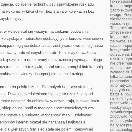
także sposób
a zajęcia, opłacenie rachunku czy sprawdzenie rozkładu
koncentrację
zaprojektow
żna wykonać w kilka chwil, bez stania w kolejkach i bez
uwagę. Powia
żnych miejsc.
nieskończone
wpaść w rytm
To z kolei u
net w Polsce stał się ważnym narzędziem budowania
zmęczenie i
kontaktów z 
 korzystają z materiałów edukacyjnych, kursów, webinarów i
zauważa, że 
acujące mogą się dokształcać, zdobywać nowe umiejętności
czasem spęd
korzystanie 
 dopasowanym do własnych potrzeb. To niezwykle ważne w
odrzucenia, 
dzięki który
odzą szybko, a rynek pracy coraz częściej wymaga stałego
nie przejmuj
ącznie miejscem rozrywki, a stał się ogromną biblioteką, salą
zmienia rów
wymaga dziś
praktycznej wiedzy dostępnej dla niemal każdego.
kilka lat te
programów, 
automatyzac
rnetu na polski biznes. Dla małych firm sieć stała się
opartych na s
nek. Dawniej przedsiębiorca był często uzależniony od
bardziej pow
nie kończy s
iś może docierać do odbiorców w całym kraju, a nawet poza
przeciwnie, 
wiedzy staje
a, sklep online, profil w mediach społecznościowych czy
zawodowego. 
rce pozwalają budować widoczność marki i zdobywać
zdobywać no
zmian, zysku
ębiorców internet okazał się najtańszą i najbardziej
na rynku pra
ei dla większych firm sieć stała się polem intensywnej
do technolog