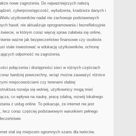
 także nowe zagrożenia. Do najważniejszych należą
ządzeń, cyberprzestępczość, wyłudzenia, kradzieże danych i
. Wielu użytkowników nadal nie zachowuje podstawowych
ch haseł, nie aktualizuje oprogramowania i bezrefleksyjnie
świecie, w którym coraz więcej spraw załatwia się online,
 równie ważne jak bezpieczeństwo finansowe czy osobiste.
musi stale inwestować w edukację użytkowników, ochronę
zających odporność na zagrożenia.
kości połączenia i dostępności sieci w różnych częściach
t coraz bardziej powszechny, wciąż można zauważyć różnice
ymi miejscowościami czy terenami słabiej
struktura rozwija się wolniej, użytkownicy mogą mieć
ącza, co wpływa na naukę, pracę zdalną, rozwój lokalnego
ania z usług online. To pokazuje, że internet nie jest
m, lecz coraz częściej podstawowym warunkiem pełnego
łeczeństwie.
ernet stał się miejscem ogromnych szans dla twórców,