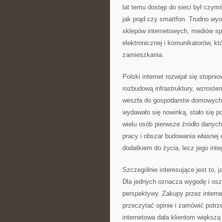
lat temu dostęp do sieci był czymś
jak prąd czy smartfon. Trudno wyo
sklepów internetowych, mediów sp
elektronicznej i komunikatorów, k
zamieszkania.
Polski internet rozwijał się stop
rozbudową infrastruktury, wzroste
weszła do gospodarstw domowych, b
wydawało się nowinką, stało się p
wielu osób pierwsze źródło danyc
pracy i obszar budowania własnej 
dodatkiem do życia, lecz jego inte
Szczególnie interesujące jest to, 
Dla jednych oznacza wygodę i osz
perspektywy. Zakupy przez interne
przeczytać opinie i zamówić pot
internetowa dała klientom większą