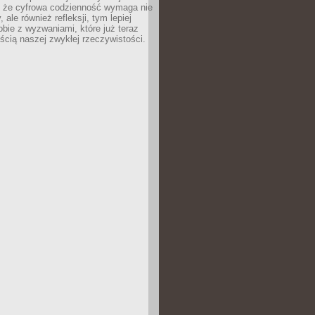
 że cyfrowa codzienność wymaga nie
 ale również refleksji, tym lepiej
bie z wyzwaniami, które już teraz
ęścią naszej zwykłej rzeczywistości.