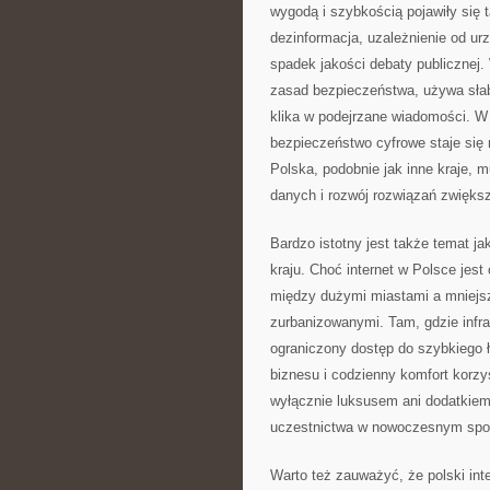
wygodą i szybkością pojawiły się
dezinformacja, uzależnienie od ur
spadek jakości debaty publicznej
zasad bezpieczeństwa, używa słaby
klika w podejrzane wiadomości. W 
bezpieczeństwo cyfrowe staje się
Polska, podobnie jak inne kraje, 
danych i rozwój rozwiązań zwięks
Bardzo istotny jest także temat ja
kraju. Choć internet w Polsce jes
między dużymi miastami a mniejsz
zurbanizowanymi. Tam, gdzie infra
ograniczony dostęp do szybkiego ł
biznesu i codzienny komfort korzyst
wyłącznie luksusem ani dodatkie
uczestnictwa w nowoczesnym spo
Warto też zauważyć, że polski int