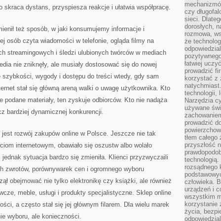
mechanizmów
 skraca dystans, przyspiesza reakcje i ułatwia współpracę.
czy długofal
sieci. Dlate
dorosłych, na
ienił też sposób, w jaki konsumujemy informacje i
rozmowa, ws
j osób czyta wiadomości w telefonie, ogląda filmy na
że technolog
odpowiedzia
ch streamingowych i śledzi ulubionych twórców w mediach
pozytywnego 
łatwiej uczy
dia nie zniknęły, ale musiały dostosować się do nowej
prowadzić fi
 szybkości, wygody i dostępu do treści wtedy, gdy sam
korzystać z
natychmiast.
nternet stał się główną areną walki o uwagę użytkownika. Kto
technologii,
e podane materiały, ten zyskuje odbiorców. Kto nie nadąża
Narzędzia cy
używane świ
cz bardziej dynamicznej konkurencji.
zachowaniem
prowadzić do
powierzchown
jest rozwój zakupów online w Polsce. Jeszcze nie tak
tłem całego 
przyszłość n
ściom internetowym, obawiało się oszustw albo wolało
prawdopodob
jednak sytuacja bardzo się zmieniła. Klienci przyzwyczaili
technologią.
rozsądnego k
ch zwrotów, porównywarek cen i ogromnego wyboru
podstawowyc
ął obejmować nie tylko elektronikę czy książki, ale również
człowieka. B
urządzeń i 
cze, meble, usługi i produkty specjalistyczne. Sklep online
wszystkim m
korzystanie z
ości, a często stał się jej głównym filarem. Dla wielu marek
życia, bezpi
ie wyboru, ale konieczności.
odpowiedzial