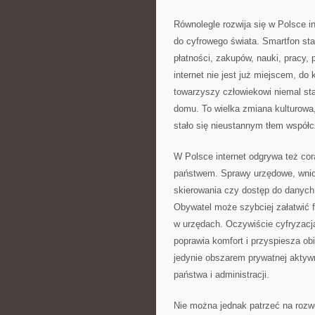
Równolegle rozwija się w Polsce i
do cyfrowego świata. Smartfon sta
płatności, zakupów, nauki, pracy, 
internet nie jest już miejscem, do 
towarzyszy człowiekowi niemal sta
domu. To wielka zmiana kulturowa,
stało się nieustannym tłem współ
W Polsce internet odgrywa też cor
państwem. Sprawy urzędowe, wniosk
skierowania czy dostęp do danych 
Obywatel może szybciej załatwić f
w urzędach. Oczywiście cyfryzacj
poprawia komfort i przyspiesza obi
jedynie obszarem prywatnej akty
państwa i administracji.
Nie można jednak patrzeć na rozwó