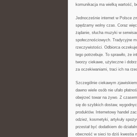
komunikacja ma wielką wartość, bo
Jednocześnie internet w Polsce zm
spędzamy wolny czas. Coraz więce
żądanie, słucha muzyki w serwisa
społecznościowych. Tradycyjne me
rzeczywistości. Odbiorca oczekuje
tego potrzebuje. To sprawiło, że i
tworzy ciekawe, użyteczne i dobrz
za oczekiwaniami, traci ich na rze
Szczególnie ciekawym zjawiskiem 
dawno wiele osób nie ufało płatno
obejrzeć towar na żywo. Z czasem 
się do szybkich dostaw, wygodny
produktów. Internetowy handel zacz
odzież, kosmetyki, artykuły spożyw
przestał być dodatkiem do działaln
obecność w sieci to dziś kwestia n