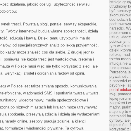
istnieją gru
ybkość działania, jakość obsługi, użyteczność serwisu i
utrudniony 
być seniorzy
odbiorców.
skomunikowa
dochodach lu
podstawowyc
rynek treści. Powstają blogi, portale, serwisy eksperckie,
narzędzi. W
sty. Twórcy internetowi budują własne społeczności, dzielą
problemem s
usług, wiedz
tość, edukują i bawią. Dzięki temu użytkownik ma do
publicznym. 
iałów: od specjalistycznych analiz po lekką przyjemność.
tym ważniejs
dzięki którym
 bo każdy może znaleźć coś dla siebie. Z drugiej jednak
refleksji na
trzeba mocn
i, ponieważ nie każda treść jest wartościowa, rzetelna i
intuicja nie
nauta w Polsce musi więc nie tylko korzystać z sieci, ale
funkcjonować
Potrzebna je
 weryfikacji źródeł i odróżniania faktów od opinii.
prywatności,
z narzędzi c
psychikę i s
etu w Polsce jest także zmiana sposobu komunikowania
portal eduka
telefoniczne, wiadomości SMS i spotkania twarzą w twarz.
rolę, pomag
lepiej rozum
omunikatory, wideorozmowy, media społecznościowe i
zagrożeń i 
oszona po różnych miastach lub krajach może utrzymywać
mądry, prakt
staje się to
ują spotkania, przesyłają zdjęcia i dzielą się wydarzeniami
nastolatki b
cyfrowy, ale
 narady online, zespoły pracują zdalnie, a klienci
dojrzałości.
at, formularze i wiadomości prywatne. Ta cyfrowa
korzystać z 