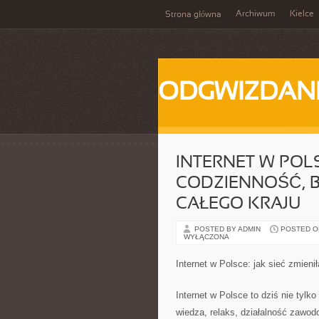
Archiwum
Kielce
Strona główna
ODGWIZDANI
INTERNET W POLS
CODZIENNOŚĆ, B
CAŁEGO KRAJU
POSTED BY ADMIN
POSTED ON
WYŁĄCZONA
Internet w Polsce: jak sieć zmieni
Internet w Polsce to dziś nie tylko
wiedza, relaks, działalność zawodo