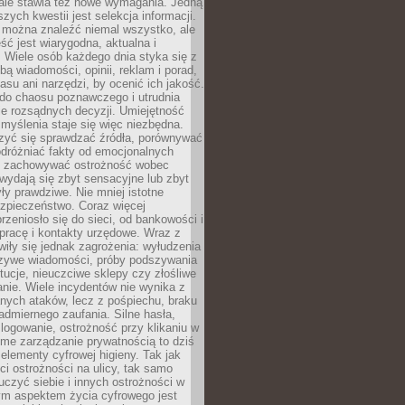
 ale stawia też nowe wymagania. Jedną
szych kwestii jest selekcja informacji.
e można znaleźć niemal wszystko, ale
eść jest wiarygodna, aktualna i
 Wiele osób każdego dnia styka się z
bą wiadomości, opinii, reklam i porad,
asu ani narzędzi, by ocenić ich jakość.
 do chaosu poznawczego i utrudnia
e rozsądnych decyzji. Umiejętność
myślenia staje się więc niezbędna.
zyć się sprawdzać źródła, porównywać
odróżniać fakty od emocjonalnych
i i zachowywać ostrożność wobec
e wydają się zbyt sensacyjne lub zbyt
yły prawdziwe. Nie mniej istotne
ezpieczeństwo. Coraz więcej
rzeniosło się do sieci, od bankowości i
pracę i kontakty urzędowe. Wraz z
iły się jednak zagrożenia: wyłudzenia
szywe wiadomości, próby podszywania
ytucje, nieuczciwe sklepy czy złośliwe
nie. Wiele incydentów nie wynika z
ych ataków, lecz z pośpiechu, braku
admiernego zaufania. Silne hasła,
ogowanie, ostrożność przy klikaniu w
dome zarządzanie prywatnością to dziś
lementy cyfrowej higieny. Tak jak
i ostrożności na ulicy, tak samo
czyć siebie i innych ostrożności w
ym aspektem życia cyfrowego jest