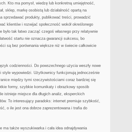
zych. Kto ma pomysł, wiedzę lub konkretną umiejętność,
, sklep, markę osobistą lub działalność opartą na
a sprzedawać produkty, publikować treści, prowadzić
wać klientów i rozwijać społeczność wokół określonego
nie było tak łatwo zacząć czegoś własnego przy relatywnie
łatwość startu nie oznacza gwarancji sukcesu, bo
ości są bez porównania większe niż w świecie całkowicie
ż język codzienności. Do powszechnego użycia weszły nowe
i i style wypowiedzi. Użytkownicy funkcjonują jednocześnie
ranice między tymi rzeczywistościami coraz bardziej się
ótkie formy, szybkie komunikaty i obrazkowy sposób
e istnieje miejsce dla długich analiz, eksperckich
łów. To interesujący paradoks: internet premiuje szybkość,
ść, o ile jest ona dobrze zaprezentowana i trafia do
ie ma także wyszukiwarka i cała idea odnajdywania