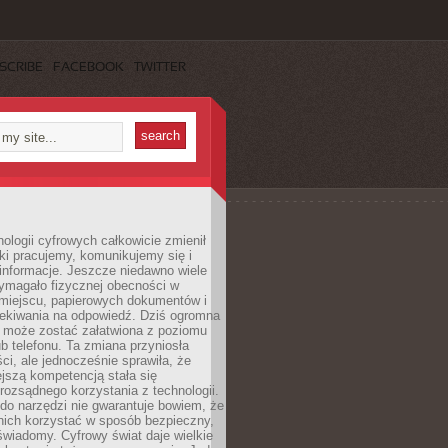
SCRIBE
FACEBOOK
TWITTER
ologii cyfrowych całkowicie zmienił
ki pracujemy, komunikujemy się i
nformacje. Jeszcze niedawno wiele
ymagało fizycznej obecności w
miejscu, papierowych dokumentów i
zekiwania na odpowiedź. Dziś ogromna
 może zostać załatwiona z poziomu
b telefonu. Ta zmiana przyniosła
ści, ale jednocześnie sprawiła, że
jszą kompetencją stała się
rozsądnego korzystania z technologii.
do narzędzi nie gwarantuje bowiem, że
nich korzystać w sposób bezpieczny,
świadomy. Cyfrowy świat daje wielkie