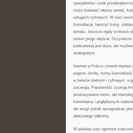
specjalistów i osób przedsiębiorc
może budować własny serwis, kanał
usługach cyfrowych. W sieci możn
konsultacje, tworzyć kursy, zdoby
tematu. Jeszcze nigdy w historii 
niskim progu wejścia. Oczywiście 
konkurencja jest duża, ale możliw
analogowym.
Internet w Polsce zmienił równie
pojęcia, skróty, formy komunikacj
w świecie realnym i cyfrowym, a g
zacierają. Popularność zyskują kr
przekazywania treści, ale równolegl
komentarzy i pogłębionych materia
ale wciąż potrafi wynagradzać jako
właściwego odbiorcy.
W polskiej sieci ogromne znaczen