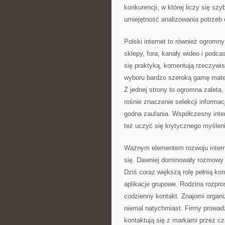
konkurencji, w której liczy się sz
umiejętność analizowania potrzeb 
Polski internet to również ogromny 
sklepy, fora, kanały wideo i podca
się praktyką, komentują rzeczywis
wyboru bardzo szeroką gamę mater
Z jednej strony to ogromna zaleta,
rośnie znaczenie selekcji informacj
godna zaufania. Współczesny inter
też uczyć się krytycznego myślenia,
Ważnym elementem rozwoju intern
się. Dawniej dominowały rozmowy 
Dziś coraz większą rolę pełnią k
aplikacje grupowe. Rodzina rozpr
codzienny kontakt. Znajomi organiz
niemal natychmiast. Firmy prowadzą
kontaktują się z markami przez cz