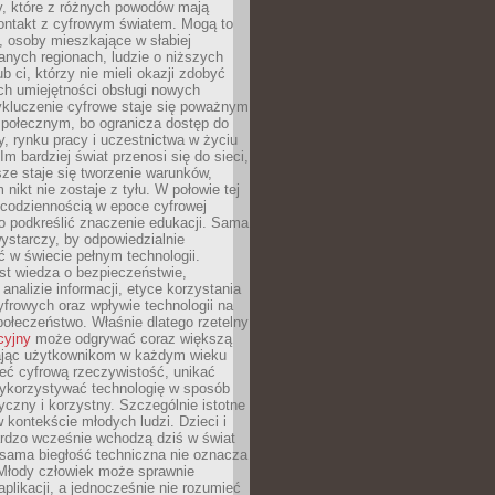
py, które z różnych powodów mają
kontakt z cyfrowym światem. Mogą to
, osoby mieszkające w słabiej
nych regionach, ludzie o niższych
b ci, którzy nie mieli okazji zdobyć
h umiejętności obsługi nowych
ykluczenie cyfrowe staje się poważnym
połecznym, bo ogranicza dostęp do
y, rynku pracy i uczestnictwa w życiu
Im bardziej świat przenosi się do sieci,
ze staje się tworzenie warunków,
 nikt nie zostaje z tyłu. W połowie tej
d codziennością w epoce cyfrowej
o podkreślić znaczenie edukacji. Sama
 wystarczy, by odpowiedzialnie
 w świecie pełnym technologii.
st wiedza o bezpieczeństwie,
 analizie informacji, etyce korzystania
yfrowych oraz wpływie technologii na
połeczeństwo. Właśnie dlatego rzetelny
cyjny
może odgrywać coraz większą
ając użytkownikom w każdym wieku
ieć cyfrową rzeczywistość, unikać
wykorzystywać technologię w sposób
yczny i korzystny. Szczególnie istotne
 w kontekście młodych ludzi. Dzieci i
ardzo wcześnie wchodzą dziś w świat
 sama biegłość techniczna nie oznacza
 Młody człowiek może sprawnie
aplikacji, a jednocześnie nie rozumieć