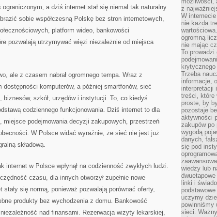
możliwości,
KRAJU
 ograniczonym, a dziś internet stał się niemal tak naturalny
z najważniej
W interneci
brazić sobie współczesną Polskę bez stron internetowych,
nie każda tr
ołecznościowych, platform wideo, bankowości
wartościowa.
ogromną licz
tóre pozwalają utrzymywać więzi niezależnie od miejsca
nie mając cz
To prowadzi
podejmowani
krytycznego 
Trzeba nauc
niowo, ale z czasem nabrał ogromnego tempa. Wraz z
informacje, 
m dostępności komputerów, a później smartfonów, sieć
interpretacj
treści, któr
iznesów, szkół, urzędów i instytucji. To, co kiedyś
proste, by b
odstawą codziennego funkcjonowania. Dziś internet to dla
pozostaje b
aktywności p
h, miejsce podejmowania decyzji zakupowych, przestrzeń
zakupów po 
wygodą pojaw
obecności. W Polsce widać wyraźnie, że sieć nie jest już
danych, fał
gralną składową.
się pod inst
oprogramowa
zaawansowan
jak internet w Polsce wpłynął na codzienność zwykłych ludzi.
wiedzy lub n
dwuetapowe l
czędność czasu, dla innych otworzył zupełnie nowe
linki i świa
t stały się normą, ponieważ pozwalają porównać oferty,
podstawowe e
uczymy dziec
rzebne produkty bez wychodzenia z domu. Bankowość
powinniśmy u
sieci. Ważn
 niezależność nad finansami. Rezerwacja wizyty lekarskiej,