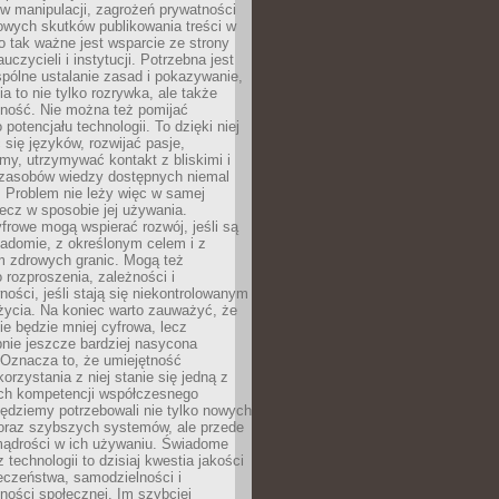
 manipulacji, zagrożeń prywatności
owych skutków publikowania treści w
go tak ważne jest wsparcie ze strony
uczycieli i instytucji. Potrzebna jest
pólne ustalanie zasad i pokazywanie,
ia to nie tylko rozrywka, ale także
lność. Nie można też pomijać
potencjału technologii. To dzięki niej
ć się języków, rozwijać pasje,
rmy, utrzymywać kontakt z bliskimi i
 zasobów wiedzy dostępnych niemal
 Problem nie leży więc w samej
 lecz w sposobie jej używania.
frowe mogą wspierać rozwój, jeśli są
adomie, z określonym celem i z
 zdrowych granic. Mogą też
 rozproszenia, zależności i
ości, jeśli stają się niekontrolowanym
życia. Na koniec warto zauważyć, że
ie będzie mniej cyfrowa, lecz
nie jeszcze bardziej nasycona
 Oznacza to, że umiejętność
orzystania z niej stanie się jedną z
h kompetencji współczesnego
ędziemy potrzebowali nie tylko nowych
coraz szybszych systemów, ale przede
ądrości w ich używaniu. Świadome
 technologii to dzisiaj kwestia jakości
eczeństwa, samodzielności i
ności społecznej. Im szybciej