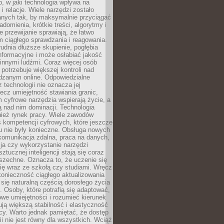
, w jaki technologia wpływa na
 i relacje. Wiele narzędzi zostało
anych tak, by maksymalnie przyciągać
domienia, krótkie treści, algorytmy i
 przewijanie sprawiają, że łatwo
 ciągłego sprawdzania i reagowania.
trudnia dłuższe skupienie, pogłębia
nformacyjne i może osłabiać jakość
innymi ludźmi. Coraz więcej osób
potrzebuje większej kontroli nad
zanym online. Odpowiedzialne
z technologii nie oznacza jej
lecz umiejętność stawiania granic,
m cyfrowe narzędzia wspierają życie, a
ą nad nim dominacji. Technologia
nież rynek pracy. Wiele zawodów
 kompetencji cyfrowych, które jeszcze
mu nie były konieczne. Obsługa nowych
komunikacja zdalna, praca na danych,
ja czy wykorzystanie narzędzi
ztucznej inteligencji stają się coraz
szechne. Oznacza to, że uczenie się
ię wraz ze szkołą czy studiami. Wręcz
konieczność ciągłego aktualizowania
 się naturalną częścią dorosłego życia
Osoby, które potrafią się adaptować,
we umiejętności i rozumieć kierunek
ją większą stabilność i elastyczność
cy. Warto jednak pamiętać, że dostęp
ii nie jest równy dla wszystkich. Wciąż