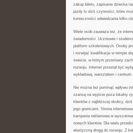
zakup biletu, zapisanie dziecka n
jazdy to dziś czynności, które mo
konieczności odwiedzania kilku ró
Wiele osób zauważa też, że inter
świadomości. Uczniowie i studenci
platform szkoleniowych. Osoby pr
i rozwijać kwalifikacje w tempie
świecie, w którym przemiany zach
rozwoju. Internet przestał być wył
wykładową, warsztatem i centrum 
Nie można też pominąć wpływu inte
szansą na wyjście poza lokalny ry
klientów z najbliższej okolicy, dz
jego granicami. Strona internetow
kampania reklamowa w wyszukiwa
nowych klientów. Dla wielu przedsi
elastyczną drogą do rozwoju. Z kol