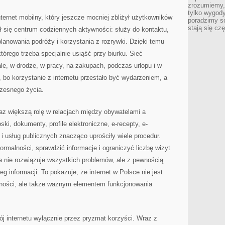
zrozumiemy,
tylko wygody,
nternet mobilny, który jeszcze mocniej zbliżył użytkowników
poradzimy so
stają się cz
ł się centrum codziennych aktywności: służy do kontaktu,
planowania podróży i korzystania z rozrywki. Dzięki temu
którego trzeba specjalnie usiąść przy biurku. Sieć
le, w drodze, w pracy, na zakupach, podczas urlopu i w
 bo korzystanie z internetu przestało być wydarzeniem, a
czesnego życia.
az większą rolę w relacjach między obywatelami a
i, dokumenty, profile elektroniczne, e-recepty, e-
i usług publicznych znacząco uprościły wiele procedur.
ormalności, sprawdzić informacje i ograniczyć liczbę wizyt
a nie rozwiązuje wszystkich problemów, ale z pewnością
eg informacji. To pokazuje, że internet w Polsce nie jest
wności, ale także ważnym elementem funkcjonowania
j internetu wyłącznie przez pryzmat korzyści. Wraz z