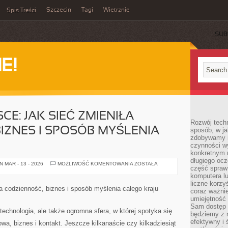
Szczecin
Tagi
Wietrznie
Spis Treści
SUB
E!
CE: JAK SIEĆ ZMIENIŁA
Rozwój techn
IZNES I SPOSÓB MYŚLENIA
sposób, w ja
zdobywamy i
czynności w
konkretnym 
długiego oc
INTERNET
 MAR - 13 - 2026
MOŻLIWOŚĆ KOMENTOWANIA
ZOSTAŁA
część spraw
W
POLSCE:
komputera lu
JAK
liczne korzy
SIEĆ
ła codzienność, biznes i sposób myślenia całego kraju
coraz ważnie
ZMIENIŁA
CODZIENNOŚĆ,
umiejętność 
BIZNES
Sam dostęp 
I
 technologia, ale także ogromna sfera, w której spotyka się
będziemy z 
SPOSÓB
MYŚLENIA
efektywny i 
wa, biznes i kontakt. Jeszcze kilkanaście czy kilkadziesiąt
CAŁEGO