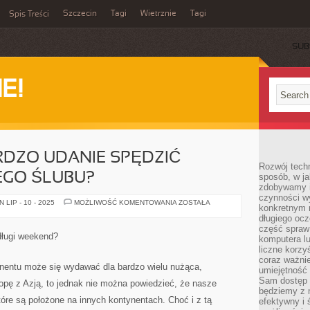
Szczecin
Tagi
Wietrznie
Tagi
Spis Treści
SUB
E!
RDZO UDANIE SPĘDZIĆ
Rozwój techn
EGO ŚLUBU?
sposób, w ja
zdobywamy i
czynności w
JAK
LIP - 10 - 2025
MOŻLIWOŚĆ KOMENTOWANIA
ZOSTAŁA
konkretnym 
MOŻEMY
BARDZO
długiego oc
UDANIE
część spraw
SPĘDZIĆ
długi weekend?
komputera lu
ROCZNICĘ
SWOJEGO
liczne korzy
ŚLUBU?
coraz ważnie
nentu może się wydawać dla bardzo wielu nużąca,
umiejętność 
Sam dostęp 
opę z Azją, to jednak nie można powiedzieć, że nasze
będziemy z 
tóre są położone na innych kontynentach. Choć i z tą
efektywny i 