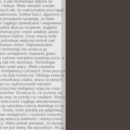
, w jaki technologia wpływa na
 i relacje. Wiele narzędzi zostało
anych tak, by maksymalnie przyciągać
domienia, krótkie treści, algorytmy i
 przewijanie sprawiają, że łatwo
 ciągłego sprawdzania i reagowania.
trudnia dłuższe skupienie, pogłębia
nformacyjne i może osłabiać jakość
innymi ludźmi. Coraz więcej osób
potrzebuje większej kontroli nad
zanym online. Odpowiedzialne
z technologii nie oznacza jej
lecz umiejętność stawiania granic,
m cyfrowe narzędzia wspierają życie, a
ą nad nim dominacji. Technologia
nież rynek pracy. Wiele zawodów
 kompetencji cyfrowych, które jeszcze
mu nie były konieczne. Obsługa nowych
komunikacja zdalna, praca na danych,
ja czy wykorzystanie narzędzi
ztucznej inteligencji stają się coraz
szechne. Oznacza to, że uczenie się
ię wraz ze szkołą czy studiami. Wręcz
konieczność ciągłego aktualizowania
 się naturalną częścią dorosłego życia
Osoby, które potrafią się adaptować,
we umiejętności i rozumieć kierunek
ją większą stabilność i elastyczność
cy. Warto jednak pamiętać, że dostęp
ii nie jest równy dla wszystkich. Wciąż