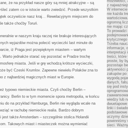
możliwości,
iane, że na przykład nasze góry są mniej atrakcyjne – są
z najważniej
W interneci
yśleć zatem co w istocie warto zwiedzić. Przede wszystkim
nie każda tr
ątek oczywiście nasz kraj… Rewelacyjnym miejscem do
wartościowa.
ogromną licz
le także choćby Toruń.
nie mając cz
To prowadzi
podejmowani
neralnie w naszym kraju raczej nie brakuje interesujących
krytycznego 
znych wyjazdów można polecić wycieczki last minute do
Trzeba nauc
informacje, 
warcie, iż Praga jest przepięknym miastem – wartym
interpretacj
a. Warto jednakże starać się pozostać w Pradze trochę
treści, któr
proste, by b
tmosferę miasta. Jeśli w grę wchodzą krótsze wycieczki,
pozostaje b
aktywności p
oże być Czeski Krumlov. Zapewne niewielu Polaków zna to
zakupów po 
o z najbardziej magicznych miast w Europie.
wygodą pojaw
danych, fał
się pod inst
eż typowo niemieckie miasta. Czyli choćby Berlin –
oprogramowa
zaawansowan
granicy. Berlin to w tym momencie spora metropolia, w końcu
wiedzy lub n
iu do na przykład Hamburga, Berlin nie wygląda wcale na
dwuetapowe l
linki i świa
i wziąć w rachubę niemieckie realia. Bardzo dobrym
podstawowe e
uczymy dziec
 jest także Amsterdam – szczególnie stolica Holandii
powinniśmy u
iom. Takowych miast i miasteczek można wymieniać
sieci. Ważn