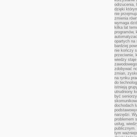
odrzucenia, 
dzięki który
nie przejmuj
zmienia rów
wymaga dziś
kilka lat te
programów, 
automatyzac
opartych na s
bardziej pow
nie kończy s
przeciwnie, 
wiedzy staje
zawodowego. 
zdobywać no
zmian, zysku
na rynku pra
do technolog
istnieją gru
utrudniony 
być seniorzy
skomunikowa
dochodach lu
podstawowyc
narzędzi. W
problemem s
usług, wiedz
publicznym. 
tym ważniejs