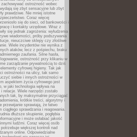
i i zachowywać ostrożność wobec
e wydają się zbyt sensacyjne lub zbyt
yły prawdziwe. Nie mniej istotne
ezpieczeństwo. Coraz więcej
rzeniosło się do sieci, od bankowości i
pracę i kontakty urzędowe. Wraz z
iły się jednak zagrożenia: wyłudzenia
szywe wiadomości, próby podszywania
ytucje, nieuczciwe sklepy czy złośliwe
nie. Wiele incydentów nie wynika z
ych ataków, lecz z pośpiechu, braku
admiernego zaufania. Silne hasła,
ogowanie, ostrożność przy klikaniu w
dome zarządzanie prywatnością to dziś
lementy cyfrowej higieny. Tak jak
i ostrożności na ulicy, tak samo
czyć siebie i innych ostrożności w
ym aspektem życia cyfrowego jest
, w jaki technologia wpływa na
 i relacje. Wiele narzędzi zostało
anych tak, by maksymalnie przyciągać
domienia, krótkie treści, algorytmy i
 przewijanie sprawiają, że łatwo
 ciągłego sprawdzania i reagowania.
trudnia dłuższe skupienie, pogłębia
nformacyjne i może osłabiać jakość
innymi ludźmi. Coraz więcej osób
potrzebuje większej kontroli nad
zanym online. Odpowiedzialne
z technologii nie oznacza jej