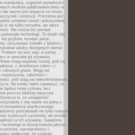
 manipulacji, zagrożeń prywatności
owych skutków publikowania treści w
go tak ważne jest wsparcie ze strony
uczycieli i instytucji. Potrzebna jest
pólne ustalanie zasad i pokazywanie,
ia to nie tylko rozrywka, ale także
lność. Nie można też pomijać
potencjału technologii. To dzięki niej
ć się języków, rozwijać pasje,
rmy, utrzymywać kontakt z bliskimi i
 zasobów wiedzy dostępnych niemal
 Problem nie leży więc w samej
 lecz w sposobie jej używania.
frowe mogą wspierać rozwój, jeśli są
adomie, z określonym celem i z
 zdrowych granic. Mogą też
 rozproszenia, zależności i
ości, jeśli stają się niekontrolowanym
życia. Na koniec warto zauważyć, że
ie będzie mniej cyfrowa, lecz
nie jeszcze bardziej nasycona
 Oznacza to, że umiejętność
orzystania z niej stanie się jedną z
h kompetencji współczesnego
ędziemy potrzebowali nie tylko nowych
coraz szybszych systemów, ale przede
ądrości w ich używaniu. Świadome
 technologii to dzisiaj kwestia jakości
eczeństwa, samodzielności i
ności społecznej. Im szybciej