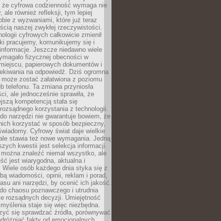
 że cyfrowa codzienność wymaga nie
 ale również refleksji, tym lepiej
bie z wyzwaniami, które już teraz
ęścią naszej zwykłej rzeczywistości.
ologii cyfrowych całkowicie zmienił
ki pracujemy, komunikujemy się i
nformacje. Jeszcze niedawno wiele
ymagało fizycznej obecności w
miejscu, papierowych dokumentów i
zekiwania na odpowiedź. Dziś ogromna
 może zostać załatwiona z poziomu
b telefonu. Ta zmiana przyniosła
ści, ale jednocześnie sprawiła, że
jszą kompetencją stała się
rozsądnego korzystania z technologii.
do narzędzi nie gwarantuje bowiem, że
nich korzystać w sposób bezpieczny,
świadomy. Cyfrowy świat daje wielkie
 ale stawia też nowe wymagania. Jedną
szych kwestii jest selekcja informacji.
e można znaleźć niemal wszystko, ale
eść jest wiarygodna, aktualna i
 Wiele osób każdego dnia styka się z
bą wiadomości, opinii, reklam i porad,
asu ani narzędzi, by ocenić ich jakość.
 do chaosu poznawczego i utrudnia
e rozsądnych decyzji. Umiejętność
myślenia staje się więc niezbędna.
zyć się sprawdzać źródła, porównywać
odróżniać fakty od emocjonalnych