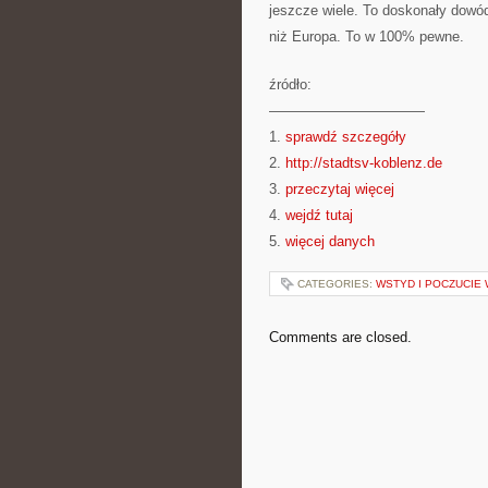
jeszcze wiele. To doskonały dowód
niż Europa. To w 100% pewne.
źródło:
———————————
1.
sprawdź szczegóły
2.
http://stadtsv-koblenz.de
3.
przeczytaj więcej
4.
wejdź tutaj
5.
więcej danych
CATEGORIES:
WSTYD I POCZUCIE 
Comments are closed.