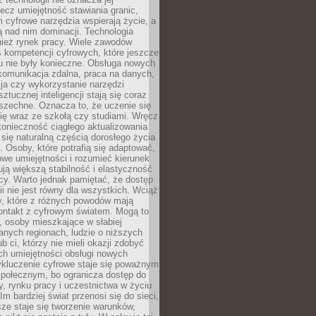
lecz umiejętność stawiania granic,
m cyfrowe narzędzia wspierają życie, a
ą nad nim dominacji. Technologia
nież rynek pracy. Wiele zawodów
 kompetencji cyfrowych, które jeszcze
mu nie były konieczne. Obsługa nowych
komunikacja zdalna, praca na danych,
ja czy wykorzystanie narzędzi
ztucznej inteligencji stają się coraz
szechne. Oznacza to, że uczenie się
ię wraz ze szkołą czy studiami. Wręcz
konieczność ciągłego aktualizowania
 się naturalną częścią dorosłego życia
Osoby, które potrafią się adaptować,
we umiejętności i rozumieć kierunek
ją większą stabilność i elastyczność
cy. Warto jednak pamiętać, że dostęp
ii nie jest równy dla wszystkich. Wciąż
py, które z różnych powodów mają
kontakt z cyfrowym światem. Mogą to
, osoby mieszkające w słabiej
nych regionach, ludzie o niższych
b ci, którzy nie mieli okazji zdobyć
h umiejętności obsługi nowych
ykluczenie cyfrowe staje się poważnym
połecznym, bo ogranicza dostęp do
y, rynku pracy i uczestnictwa w życiu
Im bardziej świat przenosi się do sieci,
ze staje się tworzenie warunków,