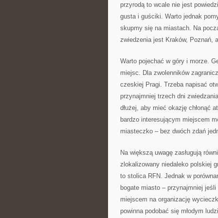
przyrodą to wcale nie jest powiedz
gusta i guściki. Warto jednak pom
skupmy się na miastach. Na pocz
zwiedzenia jest Kraków, Poznań, a
Warto pojechać w góry i morze. Ge
miejsc. Dla zwolenników zagranic
czeskiej Pragi. Trzeba napisać ot
przynajmniej trzech dni zwiedzani
dłużej, aby mieć okazję chłonąć a
bardzo interesującym miejscem m
miasteczko – bez dwóch zdań jedn
Na większą uwagę zasługują równi
zlokalizowany niedaleko polskiej 
to stolica RFN. Jednak w porównan
bogate miasto – przynajmniej jeśl
miejscem na organizację wycieczki
powinna podobać się młodym ludz