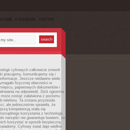
SCRIBE
FACEBOOK
TWITTER
ologii cyfrowych całkowicie zmienił
ki pracujemy, komunikujemy się i
nformacje. Jeszcze niedawno wiele
ymagało fizycznej obecności w
miejscu, papierowych dokumentów i
zekiwania na odpowiedź. Dziś ogromna
 może zostać załatwiona z poziomu
b telefonu. Ta zmiana przyniosła
ści, ale jednocześnie sprawiła, że
jszą kompetencją stała się
rozsądnego korzystania z technologii.
do narzędzi nie gwarantuje bowiem, że
nich korzystać w sposób bezpieczny,
świadomy. Cyfrowy świat daje wielkie