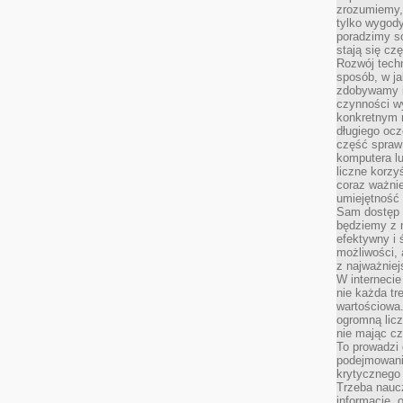
zrozumiemy,
tylko wygody,
poradzimy so
stają się cz
Rozwój techn
sposób, w ja
zdobywamy i
czynności w
konkretnym 
długiego oc
część spraw
komputera lu
liczne korzy
coraz ważnie
umiejętność 
Sam dostęp 
będziemy z 
efektywny i 
możliwości,
z najważniej
W interneci
nie każda tr
wartościowa.
ogromną licz
nie mając cz
To prowadzi
podejmowani
krytycznego 
Trzeba nauc
informacje, 