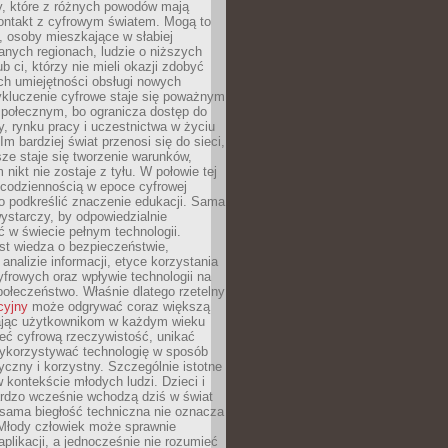
py, które z różnych powodów mają
kontakt z cyfrowym światem. Mogą to
, osoby mieszkające w słabiej
nych regionach, ludzie o niższych
b ci, którzy nie mieli okazji zdobyć
h umiejętności obsługi nowych
ykluczenie cyfrowe staje się poważnym
połecznym, bo ogranicza dostęp do
y, rynku pracy i uczestnictwa w życiu
Im bardziej świat przenosi się do sieci,
ze staje się tworzenie warunków,
 nikt nie zostaje z tyłu. W połowie tej
d codziennością w epoce cyfrowej
o podkreślić znaczenie edukacji. Sama
 wystarczy, by odpowiedzialnie
 w świecie pełnym technologii.
st wiedza o bezpieczeństwie,
 analizie informacji, etyce korzystania
yfrowych oraz wpływie technologii na
połeczeństwo. Właśnie dlatego rzetelny
cyjny
może odgrywać coraz większą
ając użytkownikom w każdym wieku
ieć cyfrową rzeczywistość, unikać
wykorzystywać technologię w sposób
yczny i korzystny. Szczególnie istotne
 w kontekście młodych ludzi. Dzieci i
ardzo wcześnie wchodzą dziś w świat
 sama biegłość techniczna nie oznacza
 Młody człowiek może sprawnie
aplikacji, a jednocześnie nie rozumieć