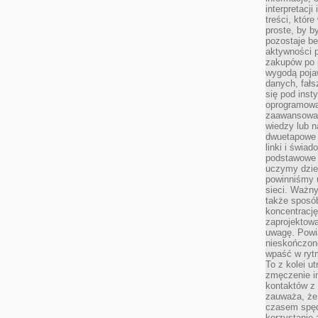
interpretacj
treści, któr
proste, by b
pozostaje b
aktywności p
zakupów po 
wygodą pojaw
danych, fał
się pod inst
oprogramowa
zaawansowan
wiedzy lub n
dwuetapowe l
linki i świa
podstawowe e
uczymy dziec
powinniśmy u
sieci. Ważn
także sposób
koncentrację
zaprojektow
uwagę. Powia
nieskończone
wpaść w rytm
To z kolei u
zmęczenie i
kontaktów z 
zauważa, że 
czasem spęd
korzystanie 