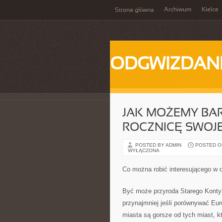
Archiwum
Kielce
Strona główna
ODGWIZDANI
JAK MOŻEMY BA
ROCZNICĘ SWOJ
POSTED BY ADMIN
POSTED ON 
WYŁĄCZONA
Co można robić interesującego w 
Być może przyroda Starego Konty
przynajmniej jeśli porównywać Eur
miasta są gorsze od tych miast, k