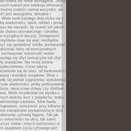
 ale stawia też nowe wymagania. Jedną
szych kwestii jest selekcja informacji.
e można znaleźć niemal wszystko, ale
eść jest wiarygodna, aktualna i
 Wiele osób każdego dnia styka się z
bą wiadomości, opinii, reklam i porad,
asu ani narzędzi, by ocenić ich jakość.
 do chaosu poznawczego i utrudnia
e rozsądnych decyzji. Umiejętność
myślenia staje się więc niezbędna.
zyć się sprawdzać źródła, porównywać
odróżniać fakty od emocjonalnych
i i zachowywać ostrożność wobec
e wydają się zbyt sensacyjne lub zbyt
yły prawdziwe. Nie mniej istotne
ezpieczeństwo. Coraz więcej
rzeniosło się do sieci, od bankowości i
pracę i kontakty urzędowe. Wraz z
iły się jednak zagrożenia: wyłudzenia
szywe wiadomości, próby podszywania
ytucje, nieuczciwe sklepy czy złośliwe
nie. Wiele incydentów nie wynika z
ych ataków, lecz z pośpiechu, braku
admiernego zaufania. Silne hasła,
ogowanie, ostrożność przy klikaniu w
dome zarządzanie prywatnością to dziś
lementy cyfrowej higieny. Tak jak
i ostrożności na ulicy, tak samo
czyć siebie i innych ostrożności w
ym aspektem życia cyfrowego jest