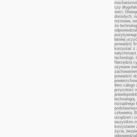
mechanizmów
czy długofal
sieci. Dlate
dorosłych, na
rozmowa, ws
że technolog
odpowiedzia
pozytywnego 
łatwiej uczy
prowadzić fi
korzystać z
natychmiast.
technologii,
Narzędzia cy
używane świ
zachowaniem
prowadzić do
powierzchown
tłem całego 
przyszłość n
prawdopodob
technologią.
rozsądnego k
podstawowyc
człowieka. B
urządzeń i 
wszystkim m
korzystanie z
życia, bezpi
odpowiedzial