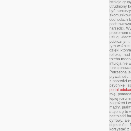
istnieją gru
utrudniony 
być seniorzy
skomunikowa
dochodach lu
podstawowyc
narzędzi. W
problemem s
usług, wiedz
publicznym. 
tym ważniejs
dzięki którym
refleksji na
trzeba mocn
intuicja nie
funkcjonować
Potrzebna je
prywatności,
z narzędzi c
psychikę i s
portal eduka
rolę, pomag
lepiej rozum
zagrożeń i 
mądry, prakt
staje się to
nastolatki b
cyfrowy, ale
dojrzałości.
korzystać z 