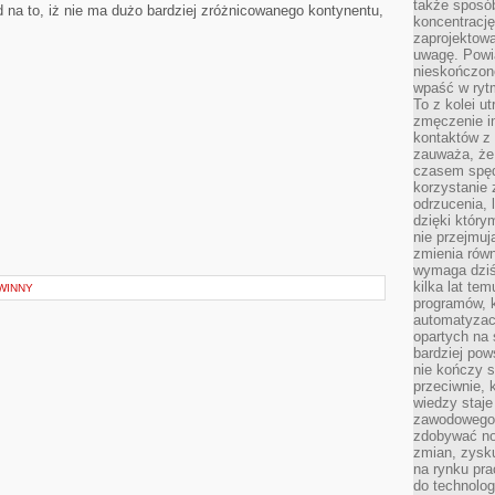
także sposób
 na to, iż nie ma dużo bardziej zróżnicowanego kontynentu,
koncentrację
zaprojektow
uwagę. Powia
nieskończone
wpaść w rytm
To z kolei u
zmęczenie i
kontaktów z 
zauważa, że 
czasem spęd
korzystanie 
odrzucenia, 
dzięki który
nie przejmuj
zmienia rów
wymaga dziś
kilka lat te
WINNY
programów, 
automatyzac
opartych na s
bardziej pow
nie kończy s
przeciwnie, 
wiedzy staje
zawodowego. 
zdobywać no
zmian, zysku
na rynku pra
do technolog