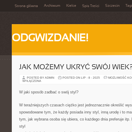
Archiwum
Kielce
Szczecin
Tag
Strona główna
Spis Treści
ODGWIZDANIE!
JAK MOŻEMY UKRYĆ SWÓJ WIEK
POSTED BY ADMIN
POSTED ON LIP - 8 - 2025
MOŻLIWOŚĆ K
WYŁĄCZONA
W jaki sposób zadbać o swój styl?
W teraźniejszych czasach ciężko jest jednoznacznie określić wys
spowodowane tym, że każdy posiada inny styl, inną urodę i to m
tym, jak wybrana osoba się ubiera, co każdego dnia preferuje itp.
styl