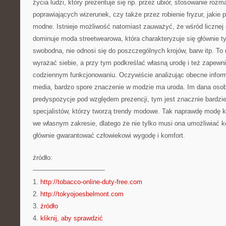
życia ludzi, który prezentuje się np. przez ubiór, stosowanie roz
poprawiających wizerunek, czy także przez robienie fryzur, jaki
modne. Istnieje możliwość natomiast zauważyć, że wśród licznej 
dominuje moda streetwearowa, która charakteryzuje się głównie ty
swobodna, nie odnosi się do poszczególnych krojów, barw itp. To
wyrażać siebie, a przy tym podkreślać własną urodę i też zapewn
codziennym funkcjonowaniu. Oczywiście analizując obecne infor
media, bardzo spore znaczenie w modzie ma uroda. Im dana oso
predyspozycje pod względem prezencji, tym jest znacznie bardzie
specjalistów, którzy tworzą trendy modowe. Tak naprawdę modę
we własnym zakresie, dlatego że nie tylko musi ona umożliwiać ko
głównie gwarantować człowiekowi wygodę i komfort.
źródło:
———————————
1.
http://tobacco-online-duty-free.com
2.
http://tokyojoesbelmont.com
3.
źródło
4.
kliknij, aby sprawdzić