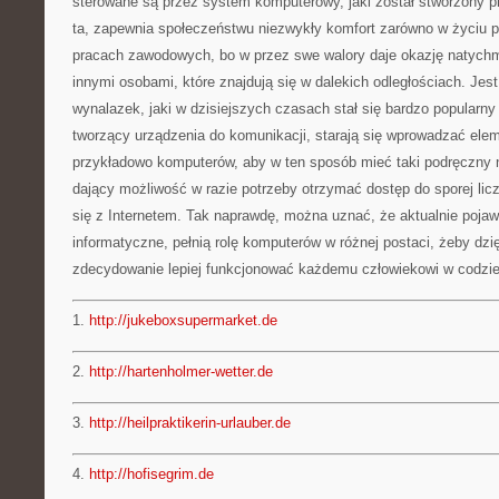
sterowane są przez system komputerowy, jaki został stworzony p
ta, zapewnia społeczeństwu niezwykły komfort zarówno w życiu p
pracach zawodowych, bo w przez swe walory daje okazję natych
innymi osobami, które znajdują się w dalekich odległościach. Jes
wynalazek, jaki w dzisiejszych czasach stał się bardzo popularny
tworzący urządzenia do komunikacji, starają się wprowadzać elem
przykładowo komputerów, aby w ten sposób mieć taki podręczny 
dający możliwość w razie potrzeby otrzymać dostęp do sporej licz
się z Internetem. Tak naprawdę, można uznać, że aktualnie pojaw
informatyczne, pełnią rolę komputerów w różnej postaci, żeby dz
zdecydowanie lepiej funkcjonować każdemu człowiekowi w codzi
1.
http://jukeboxsupermarket.de
2.
http://hartenholmer-wetter.de
3.
http://heilpraktikerin-urlauber.de
4.
http://hofisegrim.de