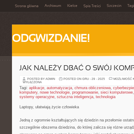
Archiwum
Kielce
Szczecin
Tag
Strona główna
Spis Treści
ODGWIZDANIE!
JAK NALEŻY DBAĆ O SWÓJ KOM
POSTED BY ADMIN
POSTED ON GRU - 29 - 2025
MOŻLIWOŚĆ 
WYŁĄCZONA
Tagi:
aplikacje
,
automatyzacja
,
chmura obliczeniowa
,
cyberbezpi
komputery
,
nowe technologie
,
programowanie
,
sieci komputerowe
systemy operacyjne
,
sztuczna inteligencja
,
technologia
Laptopy, ułatwiają życie człowieka
Jedną z ogromnie kształtujących się dziedzin na przełomie ostatni
szczególnie obszerna dziedzina, do której zalicza się różne urząd