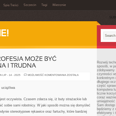
Szczecin
Tagi
Wietrznie
Spis Treści
SUB
E!
ROFESJA MOŻE BYĆ
Rozwój techn
A I TRUDNA
sposób, w ja
zdobywamy i
czynności w
JAKAKOLWIEK
LIP - 14 - 2025
MOŻLIWOŚĆ KOMENTOWANIA
ZOSTAŁA
konkretnym 
PROFESJA
MOŻE
długiego oc
BYĆ
część spraw
PROBLEMATYCZNA
 uciążliwa
I
komputera lu
TRUDNA
liczne korzy
coraz ważnie
est oczywista. Czasem zdarza się, iż buty strażackie lub
umiejętność 
Sam dostęp 
ć sobie sami robotnicy. W jaki sposób można się domyśleć
będziemy z 
dynie stereotypowe rękawice oraz fartuchy, które bardziej
efektywny i 