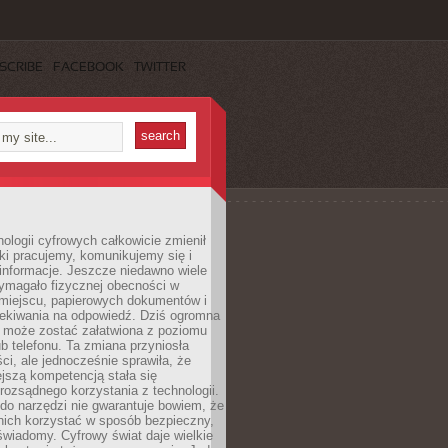
SCRIBE
FACEBOOK
TWITTER
ologii cyfrowych całkowicie zmienił
ki pracujemy, komunikujemy się i
nformacje. Jeszcze niedawno wiele
ymagało fizycznej obecności w
miejscu, papierowych dokumentów i
zekiwania na odpowiedź. Dziś ogromna
 może zostać załatwiona z poziomu
b telefonu. Ta zmiana przyniosła
ści, ale jednocześnie sprawiła, że
jszą kompetencją stała się
rozsądnego korzystania z technologii.
do narzędzi nie gwarantuje bowiem, że
nich korzystać w sposób bezpieczny,
świadomy. Cyfrowy świat daje wielkie