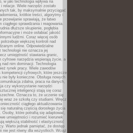
, w jaki technologia wpływa na
 i relacje. Wiele narzędzi zostało
anych tak, by maksymalnie przyciągać
domienia, krótkie treści, algorytmy i
 przewijanie sprawiają, że łatwo
 ciągłego sprawdzania i reagowania.
trudnia dłuższe skupienie, pogłębia
nformacyjne i może osłabiać jakość
innymi ludźmi. Coraz więcej osób
potrzebuje większej kontroli nad
zanym online. Odpowiedzialne
z technologii nie oznacza jej
lecz umiejętność stawiania granic,
m cyfrowe narzędzia wspierają życie, a
ą nad nim dominacji. Technologia
nież rynek pracy. Wiele zawodów
 kompetencji cyfrowych, które jeszcze
mu nie były konieczne. Obsługa nowych
komunikacja zdalna, praca na danych,
ja czy wykorzystanie narzędzi
ztucznej inteligencji stają się coraz
szechne. Oznacza to, że uczenie się
ię wraz ze szkołą czy studiami. Wręcz
konieczność ciągłego aktualizowania
 się naturalną częścią dorosłego życia
Osoby, które potrafią się adaptować,
we umiejętności i rozumieć kierunek
ją większą stabilność i elastyczność
cy. Warto jednak pamiętać, że dostęp
ii nie jest równy dla wszystkich. Wciąż