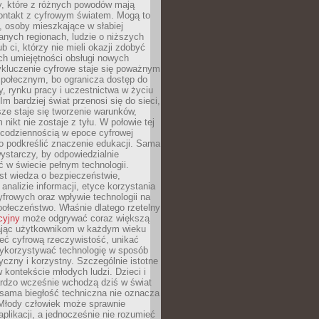
py, które z różnych powodów mają
kontakt z cyfrowym światem. Mogą to
, osoby mieszkające w słabiej
nych regionach, ludzie o niższych
b ci, którzy nie mieli okazji zdobyć
h umiejętności obsługi nowych
ykluczenie cyfrowe staje się poważnym
połecznym, bo ogranicza dostęp do
y, rynku pracy i uczestnictwa w życiu
Im bardziej świat przenosi się do sieci,
ze staje się tworzenie warunków,
 nikt nie zostaje z tyłu. W połowie tej
d codziennością w epoce cyfrowej
o podkreślić znaczenie edukacji. Sama
 wystarczy, by odpowiedzialnie
 w świecie pełnym technologii.
st wiedza o bezpieczeństwie,
 analizie informacji, etyce korzystania
yfrowych oraz wpływie technologii na
połeczeństwo. Właśnie dlatego rzetelny
cyjny
może odgrywać coraz większą
ając użytkownikom w każdym wieku
ieć cyfrową rzeczywistość, unikać
wykorzystywać technologię w sposób
yczny i korzystny. Szczególnie istotne
 w kontekście młodych ludzi. Dzieci i
ardzo wcześnie wchodzą dziś w świat
 sama biegłość techniczna nie oznacza
 Młody człowiek może sprawnie
aplikacji, a jednocześnie nie rozumieć