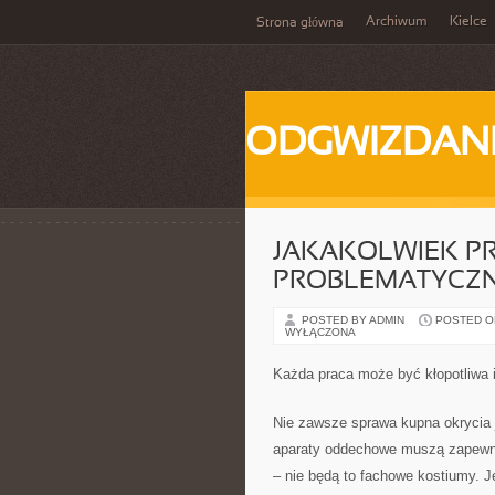
Archiwum
Kielce
Strona główna
ODGWIZDANI
JAKAKOLWIEK P
PROBLEMATYCZN
POSTED BY ADMIN
POSTED ON 
WYŁĄCZONA
Każda praca może być kłopotliwa i
Nie zawsze sprawa kupna okrycia j
aparaty oddechowe muszą zapewni
– nie będą to fachowe kostiumy. Je