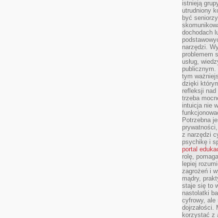
istnieją gru
utrudniony 
być seniorzy
skomunikowa
dochodach lu
podstawowyc
narzędzi. W
problemem s
usług, wiedz
publicznym. 
tym ważniejs
dzięki którym
refleksji na
trzeba mocn
intuicja nie
funkcjonować
Potrzebna je
prywatności,
z narzędzi c
psychikę i s
portal eduka
rolę, pomag
lepiej rozum
zagrożeń i 
mądry, prakt
staje się to
nastolatki b
cyfrowy, ale
dojrzałości.
korzystać z 