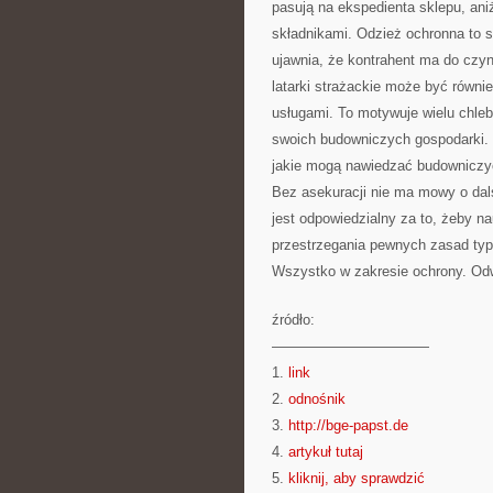
pasują na ekspedienta sklepu, ani
składnikami. Odzież ochronna to sp
ujawnia, że kontrahent ma do czyn
latarki strażackie może być równie
usługami. To motywuje wielu chle
swoich budowniczych gospodarki. W
jakie mogą nawiedzać budowniczy
Bez asekuracji nie ma mowy o dalsz
jest odpowiedzialny za to, żeby 
przestrzegania pewnych zasad typ
Wszystko w zakresie ochrony. Od
źródło:
———————————
1.
link
2.
odnośnik
3.
http://bge-papst.de
4.
artykuł tutaj
5.
kliknij, aby sprawdzić