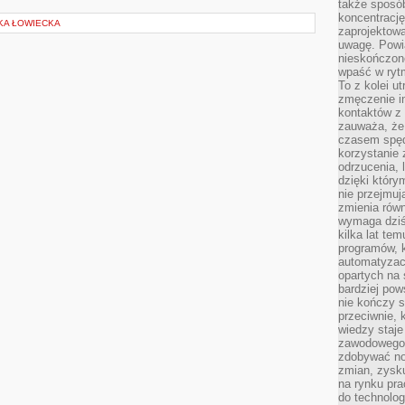
także sposób
koncentrację
YKA ŁOWIECKA
zaprojektow
uwagę. Powia
nieskończone
wpaść w rytm
To z kolei u
zmęczenie i
kontaktów z 
zauważa, że 
czasem spęd
korzystanie 
odrzucenia, 
dzięki który
nie przejmuj
zmienia rów
wymaga dziś
kilka lat te
programów, 
automatyzac
opartych na s
bardziej pow
nie kończy s
przeciwnie, 
wiedzy staje
zawodowego. 
zdobywać no
zmian, zysku
na rynku pra
do technolog