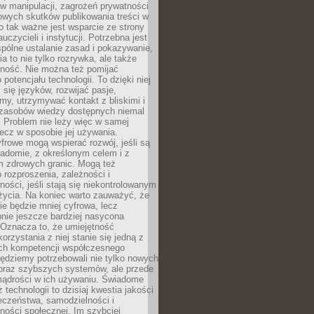
 manipulacji, zagrożeń prywatności
owych skutków publikowania treści w
go tak ważne jest wsparcie ze strony
uczycieli i instytucji. Potrzebna jest
pólne ustalanie zasad i pokazywanie,
ia to nie tylko rozrywka, ale także
lność. Nie można też pomijać
potencjału technologii. To dzięki niej
ć się języków, rozwijać pasje,
rmy, utrzymywać kontakt z bliskimi i
 zasobów wiedzy dostępnych niemal
 Problem nie leży więc w samej
 lecz w sposobie jej używania.
frowe mogą wspierać rozwój, jeśli są
adomie, z określonym celem i z
 zdrowych granic. Mogą też
 rozproszenia, zależności i
ości, jeśli stają się niekontrolowanym
życia. Na koniec warto zauważyć, że
ie będzie mniej cyfrowa, lecz
nie jeszcze bardziej nasycona
 Oznacza to, że umiejętność
orzystania z niej stanie się jedną z
h kompetencji współczesnego
ędziemy potrzebowali nie tylko nowych
coraz szybszych systemów, ale przede
ądrości w ich używaniu. Świadome
 technologii to dzisiaj kwestia jakości
eczeństwa, samodzielności i
ności społecznej. Im szybciej