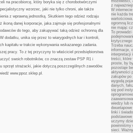
możliwości,
żeli na pracobiorcę, który boryka się z chorobotwórczymi
z najważniej
ecjalistyczny wzorzec, jaki nie tylko chroni, ale także
W interneci
nie każda tr
ienia z wprawną jednostką. Skutkiem tego odzież rodzaju
wartościowa.
ogromną licz
ż ikoną danej korporacje, jaka zajmuje się profesjonalnymi
nie mając cz
bodawców do tego, aby zakupywać taką odzież ochronną dla
To prowadzi
podejmowani
 dodatku, unika się przez to wiarygodnych kar i kontroli,
krytycznego 
ch kapitału w trakcie wykonywania wskazanego zadania.
Trzeba nauc
informacje, 
ej pracy. To z tej przyczyny to właściciel przedsiębiorstwa
interpretacj
treści, któr
nauczyć swoich robotników, co znaczą zestaw PSP R1 i
proste, by b
u sprzęt strażacki, jakie dotyczą poszczególnych zawodów.
pozostaje b
aktywności p
wiedź www.ppoz.sklep.pl.
zakupów po 
wygodą pojaw
danych, fał
się pod inst
oprogramowa
zaawansowan
wiedzy lub n
dwuetapowe l
linki i świa
podstawowe e
uczymy dziec
powinniśmy u
sieci. Ważn