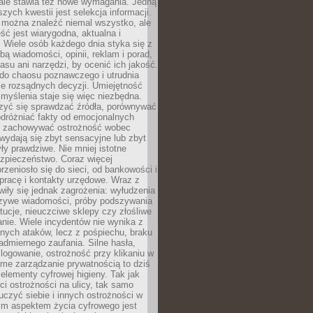
 ale stawia też nowe wymagania. Jedną
szych kwestii jest selekcja informacji.
e można znaleźć niemal wszystko, ale
eść jest wiarygodna, aktualna i
 Wiele osób każdego dnia styka się z
bą wiadomości, opinii, reklam i porad,
asu ani narzędzi, by ocenić ich jakość.
 do chaosu poznawczego i utrudnia
e rozsądnych decyzji. Umiejętność
myślenia staje się więc niezbędna.
zyć się sprawdzać źródła, porównywać
odróżniać fakty od emocjonalnych
i i zachowywać ostrożność wobec
e wydają się zbyt sensacyjne lub zbyt
yły prawdziwe. Nie mniej istotne
ezpieczeństwo. Coraz więcej
rzeniosło się do sieci, od bankowości i
pracę i kontakty urzędowe. Wraz z
iły się jednak zagrożenia: wyłudzenia
szywe wiadomości, próby podszywania
ytucje, nieuczciwe sklepy czy złośliwe
nie. Wiele incydentów nie wynika z
ych ataków, lecz z pośpiechu, braku
admiernego zaufania. Silne hasła,
ogowanie, ostrożność przy klikaniu w
dome zarządzanie prywatnością to dziś
lementy cyfrowej higieny. Tak jak
i ostrożności na ulicy, tak samo
czyć siebie i innych ostrożności w
ym aspektem życia cyfrowego jest