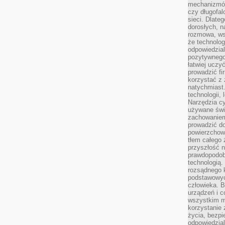
mechanizmów
czy długofal
sieci. Dlate
dorosłych, na
rozmowa, ws
że technolog
odpowiedzia
pozytywnego 
łatwiej uczy
prowadzić fi
korzystać z
natychmiast.
technologii,
Narzędzia cy
używane świ
zachowaniem
prowadzić do
powierzchown
tłem całego 
przyszłość n
prawdopodob
technologią.
rozsądnego k
podstawowyc
człowieka. B
urządzeń i 
wszystkim m
korzystanie z
życia, bezpi
odpowiedzial