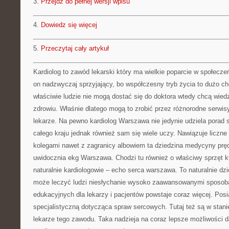
3.
Przejdź do pełnej wersji wpisu
4.
Dowiedz się więcej
5.
Przeczytaj cały artykuł
Kardiolog to zawód lekarski który ma wielkie poparcie w społecz
on nadzwyczaj sprzyjający, bo współczesny tryb życia to dużo ch
właściwie ludzie nie mogą dostać się do doktora wtedy chcą wied
zdrowiu. Właśnie dlatego mogą to zrobić przez różnorodne serwis
lekarze. Na pewno kardiolog Warszawa nie jedynie udziela porad
całego kraju jednak również sam się wiele uczy. Nawiązuje liczne
kolegami nawet z zagranicy albowiem ta dziedzina medycyny pręd
uwidocznia ekg Warszawa. Chodzi tu również o właściwy sprzęt kt
naturalnie kardiologowie – echo serca warszawa. To naturalnie d
może leczyć ludzi niesłychanie wysoko zaawansowanymi sposob
edukacyjnych dla lekarzy i pacjentów powstaje coraz więcej. Posi
specjalistyczną dotycząca spraw sercowych. Tutaj też są w stanie
lekarze tego zawodu. Taka nadzieja na coraz lepsze możliwości d