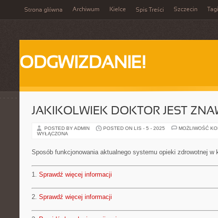
Archiwum
Kielce
Szczecin
Tag
Strona główna
Spis Treści
ODGWIZDANIE!
JAKIKOLWIEK DOKTOR JEST ZN
POSTED BY ADMIN
POSTED ON LIS - 5 - 2025
MOŻLIWOŚĆ K
WYŁĄCZONA
Sposób funkcjonowania aktualnego systemu opieki zdrowotnej w 
1.
Sprawdź więcej informacji
2.
Sprawdź więcej informacji