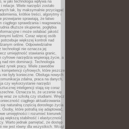
, w jaki technologia wpływa na
 i relacje. Wiele narzędzi zostało
anych tak, by maksymalnie przyciągać
domienia, krótkie treści, algorytmy i
 przewijanie sprawiają, że łatwo
 ciągłego sprawdzania i reagowania.
trudnia dłuższe skupienie, pogłębia
nformacyjne i może osłabiać jakość
innymi ludźmi. Coraz więcej osób
potrzebuje większej kontroli nad
zanym online. Odpowiedzialne
z technologii nie oznacza jej
lecz umiejętność stawiania granic,
m cyfrowe narzędzia wspierają życie, a
ą nad nim dominacji. Technologia
nież rynek pracy. Wiele zawodów
 kompetencji cyfrowych, które jeszcze
mu nie były konieczne. Obsługa nowych
komunikacja zdalna, praca na danych,
ja czy wykorzystanie narzędzi
ztucznej inteligencji stają się coraz
szechne. Oznacza to, że uczenie się
ię wraz ze szkołą czy studiami. Wręcz
konieczność ciągłego aktualizowania
 się naturalną częścią dorosłego życia
Osoby, które potrafią się adaptować,
we umiejętności i rozumieć kierunek
ją większą stabilność i elastyczność
cy. Warto jednak pamiętać, że dostęp
ii nie jest równy dla wszystkich. Wciąż