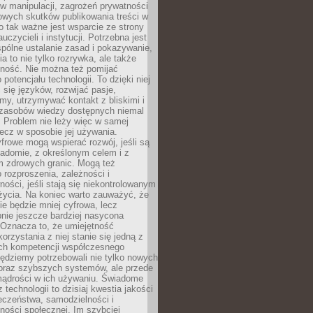
 manipulacji, zagrożeń prywatności
owych skutków publikowania treści w
go tak ważne jest wsparcie ze strony
uczycieli i instytucji. Potrzebna jest
pólne ustalanie zasad i pokazywanie,
ia to nie tylko rozrywka, ale także
lność. Nie można też pomijać
potencjału technologii. To dzięki niej
ć się języków, rozwijać pasje,
rmy, utrzymywać kontakt z bliskimi i
 zasobów wiedzy dostępnych niemal
 Problem nie leży więc w samej
 lecz w sposobie jej używania.
frowe mogą wspierać rozwój, jeśli są
adomie, z określonym celem i z
 zdrowych granic. Mogą też
 rozproszenia, zależności i
ości, jeśli stają się niekontrolowanym
życia. Na koniec warto zauważyć, że
ie będzie mniej cyfrowa, lecz
nie jeszcze bardziej nasycona
 Oznacza to, że umiejętność
orzystania z niej stanie się jedną z
h kompetencji współczesnego
ędziemy potrzebowali nie tylko nowych
coraz szybszych systemów, ale przede
ądrości w ich używaniu. Świadome
 technologii to dzisiaj kwestia jakości
eczeństwa, samodzielności i
ności społecznej. Im szybciej