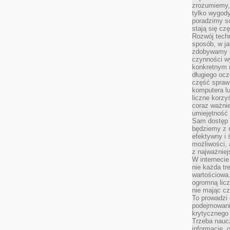
zrozumiemy,
tylko wygody,
poradzimy so
stają się cz
Rozwój techn
sposób, w ja
zdobywamy i
czynności w
konkretnym 
długiego oc
część spraw
komputera lu
liczne korzy
coraz ważnie
umiejętność 
Sam dostęp 
będziemy z 
efektywny i 
możliwości,
z najważniej
W interneci
nie każda tr
wartościowa.
ogromną licz
nie mając cz
To prowadzi
podejmowani
krytycznego 
Trzeba nauc
informacje, 