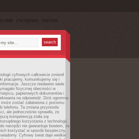
SCRIBE
FACEBOOK
TWITTER
ologii cyfrowych całkowicie zmienił
ki pracujemy, komunikujemy się i
nformacje. Jeszcze niedawno wiele
ymagało fizycznej obecności w
miejscu, papierowych dokumentów i
zekiwania na odpowiedź. Dziś ogromna
 może zostać załatwiona z poziomu
b telefonu. Ta zmiana przyniosła
ści, ale jednocześnie sprawiła, że
jszą kompetencją stała się
rozsądnego korzystania z technologii.
do narzędzi nie gwarantuje bowiem, że
nich korzystać w sposób bezpieczny,
świadomy. Cyfrowy świat daje wielkie