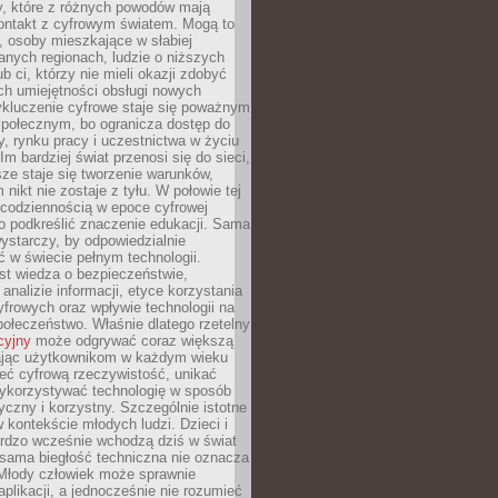
py, które z różnych powodów mają
kontakt z cyfrowym światem. Mogą to
, osoby mieszkające w słabiej
nych regionach, ludzie o niższych
b ci, którzy nie mieli okazji zdobyć
h umiejętności obsługi nowych
ykluczenie cyfrowe staje się poważnym
połecznym, bo ogranicza dostęp do
y, rynku pracy i uczestnictwa w życiu
Im bardziej świat przenosi się do sieci,
ze staje się tworzenie warunków,
 nikt nie zostaje z tyłu. W połowie tej
d codziennością w epoce cyfrowej
o podkreślić znaczenie edukacji. Sama
 wystarczy, by odpowiedzialnie
 w świecie pełnym technologii.
st wiedza o bezpieczeństwie,
 analizie informacji, etyce korzystania
yfrowych oraz wpływie technologii na
połeczeństwo. Właśnie dlatego rzetelny
cyjny
może odgrywać coraz większą
ając użytkownikom w każdym wieku
ieć cyfrową rzeczywistość, unikać
wykorzystywać technologię w sposób
yczny i korzystny. Szczególnie istotne
 w kontekście młodych ludzi. Dzieci i
ardzo wcześnie wchodzą dziś w świat
 sama biegłość techniczna nie oznacza
 Młody człowiek może sprawnie
aplikacji, a jednocześnie nie rozumieć