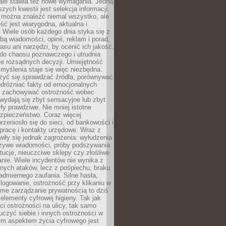
 ale stawia też nowe wymagania. Jedną
szych kwestii jest selekcja informacji.
e można znaleźć niemal wszystko, ale
eść jest wiarygodna, aktualna i
 Wiele osób każdego dnia styka się z
bą wiadomości, opinii, reklam i porad,
asu ani narzędzi, by ocenić ich jakość.
 do chaosu poznawczego i utrudnia
e rozsądnych decyzji. Umiejętność
myślenia staje się więc niezbędna.
zyć się sprawdzać źródła, porównywać
odróżniać fakty od emocjonalnych
i i zachowywać ostrożność wobec
e wydają się zbyt sensacyjne lub zbyt
yły prawdziwe. Nie mniej istotne
ezpieczeństwo. Coraz więcej
rzeniosło się do sieci, od bankowości i
pracę i kontakty urzędowe. Wraz z
iły się jednak zagrożenia: wyłudzenia
szywe wiadomości, próby podszywania
ytucje, nieuczciwe sklepy czy złośliwe
nie. Wiele incydentów nie wynika z
ych ataków, lecz z pośpiechu, braku
admiernego zaufania. Silne hasła,
ogowanie, ostrożność przy klikaniu w
dome zarządzanie prywatnością to dziś
lementy cyfrowej higieny. Tak jak
i ostrożności na ulicy, tak samo
czyć siebie i innych ostrożności w
ym aspektem życia cyfrowego jest