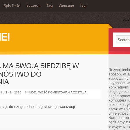
Szczecin
Tagi
Wietrznie
Tagi
Spis Treści
SUB
E!
 MA SWOJĄ SIEDZIBĘ W
Rozwój techn
MNÓSTWO DO
sposób, w ja
zdobywamy i
IA
czynności w
konkretnym 
długiego oc
JEDNOSTKA
LIS - 3 - 2025
MOŻLIWOŚĆ KOMENTOWANIA
ZOSTAŁA
JAKA
część spraw
MA
komputera lu
SWOJĄ
liczne korzy
SIEDZIBĘ
się, do czego odnosi się słowo galwanizacji
W
coraz ważnie
KIELCACH,
umiejętność 
MA
Sam dostęp 
MNÓSTWO
DO
będziemy z 
ZAPROPONOWANIA
efektywny i 