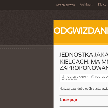
Archiwum
Kielce
Strona główna
ODGWIZDANI
JEDNOSTKA JAKA
KIELCACH, MA 
ZAPROPONOWAN
POSTED BY ADMIN
POSTED ON 
WYŁĄCZONA
Nadzwyczaj dużo osób zastanawia 
1.
nawigacja