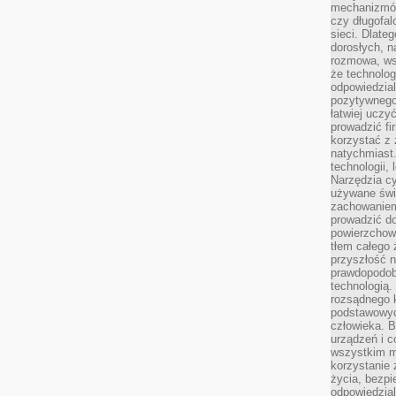
mechanizmów
czy długofal
sieci. Dlate
dorosłych, na
rozmowa, ws
że technolog
odpowiedzia
pozytywnego 
łatwiej uczy
prowadzić fi
korzystać z
natychmiast.
technologii,
Narzędzia cy
używane świ
zachowaniem
prowadzić do
powierzchown
tłem całego 
przyszłość n
prawdopodob
technologią.
rozsądnego k
podstawowyc
człowieka. B
urządzeń i 
wszystkim m
korzystanie z
życia, bezpi
odpowiedzial