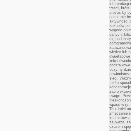
interpretacj
treści, któr
proste, by b
pozostaje b
aktywności p
zakupów po 
wygodą pojaw
danych, fał
się pod inst
oprogramowa
zaawansowan
wiedzy lub n
dwuetapowe l
linki i świa
podstawowe e
uczymy dziec
powinniśmy u
sieci. Ważn
także sposób
koncentrację
zaprojektow
uwagę. Powia
nieskończone
wpaść w rytm
To z kolei u
zmęczenie i
kontaktów z 
zauważa, że 
czasem spęd
korzystanie 