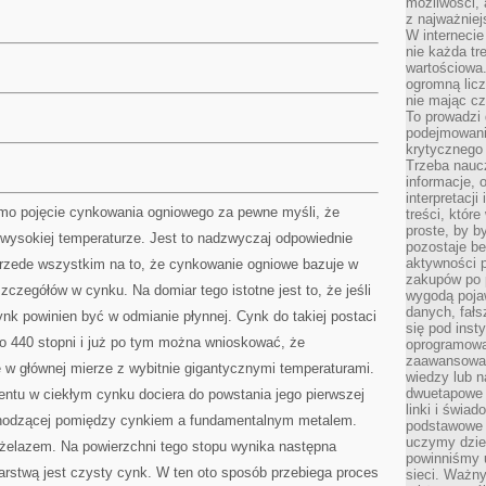
możliwości,
z najważniej
W interneci
nie każda tr
wartościowa.
ogromną licz
nie mając cz
To prowadzi
podejmowani
krytycznego 
Trzeba nauc
informacje, 
interpretacj
amo pojęcie cynkowania ogniowego za pewne myśli, że
treści, któr
proste, by b
wysokiej temperaturze. Jest to nadzwyczaj odpowiednie
pozostaje b
aktywności p
rzede wszystkim na to, że cynkowanie ogniowe bazuje w
zakupów po 
zczegółów w cynku. Na domiar tego istotne jest to, że jeśli
wygodą pojaw
danych, fał
ynk powinien być w odmianie płynnej. Cynk do takiej postaci
się pod inst
ło 440 stopni i już po tym można wnioskować, że
oprogramowa
zaawansowan
 w głównej mierze z wybitnie gigantycznymi temperaturami.
wiedzy lub n
dwuetapowe l
ntu w ciekłym cynku dociera do powstania jego pierwszej
linki i świa
achodzącej pomiędzy cynkiem a fundamentalnym metalem.
podstawowe e
uczymy dziec
 żelazem. Na powierzchni tego stopu wynika następna
powinniśmy u
warstwą jest czysty cynk. W ten oto sposób przebiega proces
sieci. Ważn