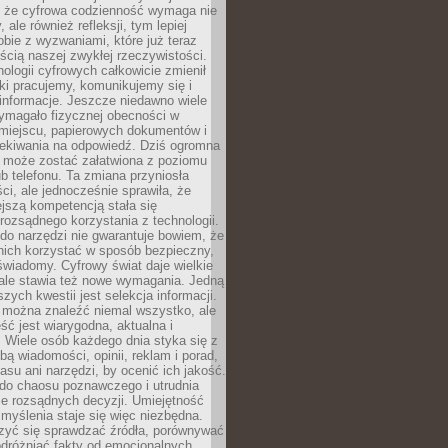
 że cyfrowa codzienność wymaga nie
 ale również refleksji, tym lepiej
bie z wyzwaniami, które już teraz
ęścią naszej zwykłej rzeczywistości.
ologii cyfrowych całkowicie zmienił
ki pracujemy, komunikujemy się i
nformacje. Jeszcze niedawno wiele
ymagało fizycznej obecności w
miejscu, papierowych dokumentów i
zekiwania na odpowiedź. Dziś ogromna
 może zostać załatwiona z poziomu
b telefonu. Ta zmiana przyniosła
ści, ale jednocześnie sprawiła, że
jszą kompetencją stała się
rozsądnego korzystania z technologii.
do narzędzi nie gwarantuje bowiem, że
nich korzystać w sposób bezpieczny,
świadomy. Cyfrowy świat daje wielkie
 ale stawia też nowe wymagania. Jedną
szych kwestii jest selekcja informacji.
e można znaleźć niemal wszystko, ale
eść jest wiarygodna, aktualna i
 Wiele osób każdego dnia styka się z
bą wiadomości, opinii, reklam i porad,
asu ani narzędzi, by ocenić ich jakość.
 do chaosu poznawczego i utrudnia
e rozsądnych decyzji. Umiejętność
myślenia staje się więc niezbędna.
zyć się sprawdzać źródła, porównywać
odróżniać fakty od emocjonalnych