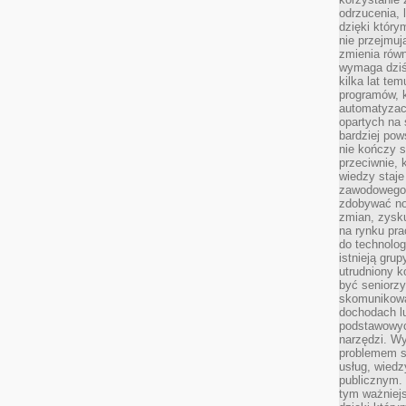
odrzucenia, 
dzięki który
nie przejmuj
zmienia rów
wymaga dziś
kilka lat te
programów, 
automatyzac
opartych na s
bardziej pow
nie kończy s
przeciwnie, 
wiedzy staje
zawodowego. 
zdobywać no
zmian, zysku
na rynku pra
do technolog
istnieją gru
utrudniony 
być seniorzy
skomunikowa
dochodach lu
podstawowyc
narzędzi. W
problemem s
usług, wiedz
publicznym. 
tym ważniejs