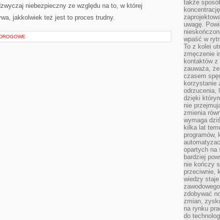
także sposób
dzwyczaj niebezpieczny ze względu na to, w której
koncentrację
zaprojektow
a, jakkolwiek też jest to proces trudny.
uwagę. Powia
nieskończone
Y DROGOWE
wpaść w rytm
To z kolei u
zmęczenie i
kontaktów z 
zauważa, że 
czasem spęd
korzystanie 
odrzucenia, 
dzięki który
nie przejmuj
zmienia rów
wymaga dziś
kilka lat te
programów, 
automatyzac
opartych na s
bardziej pow
nie kończy s
przeciwnie, 
wiedzy staje
zawodowego. 
zdobywać no
zmian, zysku
na rynku pra
do technolog