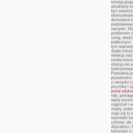
istnieją gru
utrudniony 
być seniorzy
skomunikowa
dochodach lu
podstawowyc
narzędzi. W
problemem s
usług, wiedz
publicznym. 
tym ważniejs
dzięki którym
refleksji na
trzeba mocn
intuicja nie
funkcjonować
Potrzebna je
prywatności,
z narzędzi c
psychikę i s
portal eduka
rolę, pomag
lepiej rozum
zagrożeń i 
mądry, prakt
staje się to
nastolatki b
cyfrowy, ale
dojrzałości.
korzystać z 