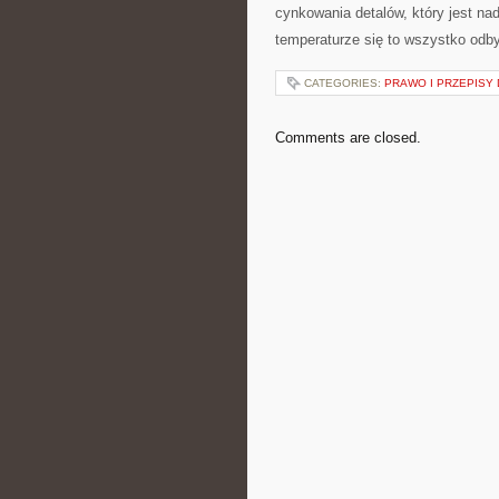
cynkowania detalów, który jest na
temperaturze się to wszystko odbyw
CATEGORIES:
PRAWO I PRZEPIS
Comments are closed.