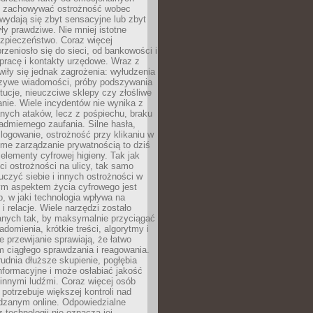
i i zachowywać ostrożność wobec
e wydają się zbyt sensacyjne lub zbyt
yły prawdziwe. Nie mniej istotne
ezpieczeństwo. Coraz więcej
rzeniosło się do sieci, od bankowości i
pracę i kontakty urzędowe. Wraz z
iły się jednak zagrożenia: wyłudzenia
szywe wiadomości, próby podszywania
ytucje, nieuczciwe sklepy czy złośliwe
nie. Wiele incydentów nie wynika z
ych ataków, lecz z pośpiechu, braku
admiernego zaufania. Silne hasła,
ogowanie, ostrożność przy klikaniu w
dome zarządzanie prywatnością to dziś
lementy cyfrowej higieny. Tak jak
i ostrożności na ulicy, tak samo
czyć siebie i innych ostrożności w
ym aspektem życia cyfrowego jest
, w jaki technologia wpływa na
 i relacje. Wiele narzędzi zostało
anych tak, by maksymalnie przyciągać
domienia, krótkie treści, algorytmy i
 przewijanie sprawiają, że łatwo
 ciągłego sprawdzania i reagowania.
trudnia dłuższe skupienie, pogłębia
nformacyjne i może osłabiać jakość
innymi ludźmi. Coraz więcej osób
potrzebuje większej kontroli nad
zanym online. Odpowiedzialne
z technologii nie oznacza jej