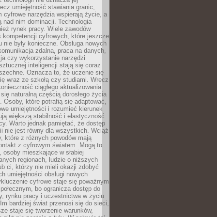
lecz umiejętność stawiania granic,
m cyfrowe narzędzia wspierają życie, a
ą nad nim dominacji. Technologia
nież rynek pracy. Wiele zawodów
 kompetencji cyfrowych, które jeszcze
mu nie były konieczne. Obsługa nowych
komunikacja zdalna, praca na danych,
ja czy wykorzystanie narzędzi
ztucznej inteligencji stają się coraz
szechne. Oznacza to, że uczenie się
ię wraz ze szkołą czy studiami. Wręcz
konieczność ciągłego aktualizowania
 się naturalną częścią dorosłego życia
Osoby, które potrafią się adaptować,
we umiejętności i rozumieć kierunek
ją większą stabilność i elastyczność
cy. Warto jednak pamiętać, że dostęp
ii nie jest równy dla wszystkich. Wciąż
py, które z różnych powodów mają
kontakt z cyfrowym światem. Mogą to
, osoby mieszkające w słabiej
nych regionach, ludzie o niższych
b ci, którzy nie mieli okazji zdobyć
h umiejętności obsługi nowych
ykluczenie cyfrowe staje się poważnym
połecznym, bo ogranicza dostęp do
y, rynku pracy i uczestnictwa w życiu
Im bardziej świat przenosi się do sieci,
ze staje się tworzenie warunków,