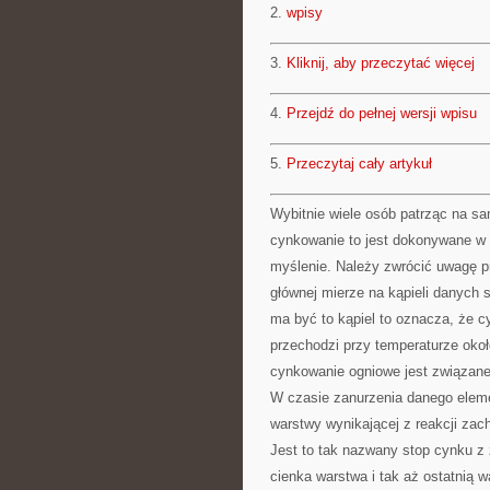
2.
wpisy
3.
Kliknij, aby przeczytać więcej
4.
Przejdź do pełnej wersji wpisu
5.
Przeczytaj cały artykuł
Wybitnie wiele osób patrząc na s
cynkowanie to jest dokonywane w 
myślenie. Należy zwrócić uwagę p
głównej mierze na kąpieli danych s
ma być to kąpiel to oznacza, że c
przechodzi przy temperaturze oko
cynkowanie ogniowe jest związane
W czasie zanurzenia danego eleme
warstwy wynikającej z reakcji z
Jest to tak nazwany stop cynku z
cienka warstwa i tak aż ostatnią 