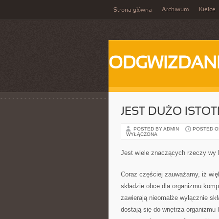
Archiwum
Kielce
Strona główna
ODGWIZDANI
JEST DUŻO ISTO
POSTED BY ADMIN
POSTED ON 
WYŁĄCZONA
Jest wiele znaczących rzeczy wy 
Coraz częściej zauważamy, iż wi
składzie obce dla organizmu kom
zawierają nieomalże wyłącznie skł
dostają się do wnętrza organizmu 