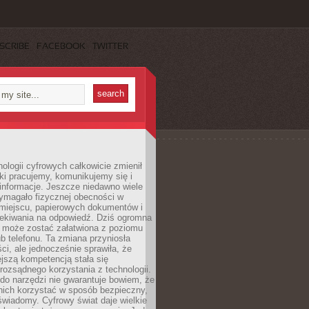
SCRIBE
FACEBOOK
TWITTER
ologii cyfrowych całkowicie zmienił
ki pracujemy, komunikujemy się i
nformacje. Jeszcze niedawno wiele
ymagało fizycznej obecności w
miejscu, papierowych dokumentów i
zekiwania na odpowiedź. Dziś ogromna
 może zostać załatwiona z poziomu
b telefonu. Ta zmiana przyniosła
ści, ale jednocześnie sprawiła, że
jszą kompetencją stała się
rozsądnego korzystania z technologii.
do narzędzi nie gwarantuje bowiem, że
nich korzystać w sposób bezpieczny,
świadomy. Cyfrowy świat daje wielkie