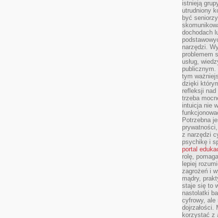
istnieją gru
utrudniony 
być seniorzy
skomunikowa
dochodach lu
podstawowyc
narzędzi. W
problemem s
usług, wiedz
publicznym. 
tym ważniejs
dzięki którym
refleksji na
trzeba mocn
intuicja nie
funkcjonować
Potrzebna je
prywatności,
z narzędzi c
psychikę i s
portal eduka
rolę, pomag
lepiej rozum
zagrożeń i 
mądry, prakt
staje się to
nastolatki b
cyfrowy, ale
dojrzałości.
korzystać z 