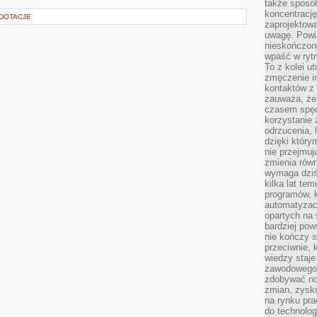
także sposób
koncentrację
 DOTACJE
zaprojektow
uwagę. Powia
nieskończone
wpaść w rytm
To z kolei u
zmęczenie i
kontaktów z 
zauważa, że 
czasem spęd
korzystanie 
odrzucenia, 
dzięki który
nie przejmuj
zmienia rów
wymaga dziś
kilka lat te
programów, 
automatyzac
opartych na s
bardziej pow
nie kończy s
przeciwnie, 
wiedzy staje
zawodowego. 
zdobywać no
zmian, zysku
na rynku pra
do technolog