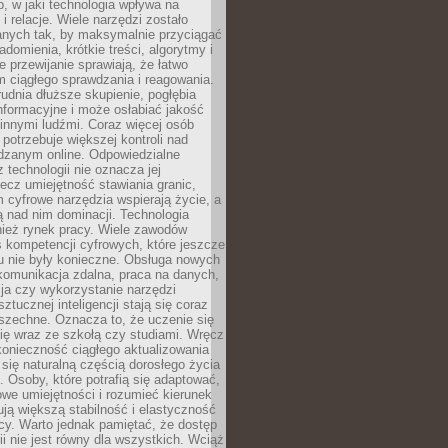
, w jaki technologia wpływa na
 i relacje. Wiele narzędzi zostało
anych tak, by maksymalnie przyciągać
domienia, krótkie treści, algorytmy i
 przewijanie sprawiają, że łatwo
 ciągłego sprawdzania i reagowania.
trudnia dłuższe skupienie, pogłębia
nformacyjne i może osłabiać jakość
innymi ludźmi. Coraz więcej osób
potrzebuje większej kontroli nad
zanym online. Odpowiedzialne
z technologii nie oznacza jej
lecz umiejętność stawiania granic,
m cyfrowe narzędzia wspierają życie, a
ą nad nim dominacji. Technologia
nież rynek pracy. Wiele zawodów
 kompetencji cyfrowych, które jeszcze
mu nie były konieczne. Obsługa nowych
komunikacja zdalna, praca na danych,
ja czy wykorzystanie narzędzi
ztucznej inteligencji stają się coraz
szechne. Oznacza to, że uczenie się
ię wraz ze szkołą czy studiami. Wręcz
konieczność ciągłego aktualizowania
 się naturalną częścią dorosłego życia
Osoby, które potrafią się adaptować,
we umiejętności i rozumieć kierunek
ją większą stabilność i elastyczność
cy. Warto jednak pamiętać, że dostęp
ii nie jest równy dla wszystkich. Wciąż