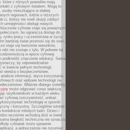
py, które z różnych powodów mają
kontakt z cyfrowym światem. Mogą to
, osoby mieszkające w słabiej
nych regionach, ludzie o niższych
b ci, którzy nie mieli okazji zdobyć
h umiejętności obsługi nowych
ykluczenie cyfrowe staje się poważnym
połecznym, bo ogranicza dostęp do
y, rynku pracy i uczestnictwa w życiu
Im bardziej świat przenosi się do sieci,
ze staje się tworzenie warunków,
 nikt nie zostaje z tyłu. W połowie tej
d codziennością w epoce cyfrowej
o podkreślić znaczenie edukacji. Sama
 wystarczy, by odpowiedzialnie
 w świecie pełnym technologii.
st wiedza o bezpieczeństwie,
 analizie informacji, etyce korzystania
yfrowych oraz wpływie technologii na
połeczeństwo. Właśnie dlatego rzetelny
cyjny
może odgrywać coraz większą
ając użytkownikom w każdym wieku
ieć cyfrową rzeczywistość, unikać
wykorzystywać technologię w sposób
yczny i korzystny. Szczególnie istotne
 w kontekście młodych ludzi. Dzieci i
ardzo wcześnie wchodzą dziś w świat
 sama biegłość techniczna nie oznacza
 Młody człowiek może sprawnie
aplikacji, a jednocześnie nie rozumieć