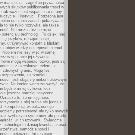
 manipulacji, zagrożeń prywatności
owych skutków publikowania treści w
go tak ważne jest wsparcie ze strony
uczycieli i instytucji. Potrzebna jest
pólne ustalanie zasad i pokazywanie,
ia to nie tylko rozrywka, ale także
lność. Nie można też pomijać
potencjału technologii. To dzięki niej
ć się języków, rozwijać pasje,
rmy, utrzymywać kontakt z bliskimi i
 zasobów wiedzy dostępnych niemal
 Problem nie leży więc w samej
 lecz w sposobie jej używania.
frowe mogą wspierać rozwój, jeśli są
adomie, z określonym celem i z
 zdrowych granic. Mogą też
 rozproszenia, zależności i
ości, jeśli stają się niekontrolowanym
życia. Na koniec warto zauważyć, że
ie będzie mniej cyfrowa, lecz
nie jeszcze bardziej nasycona
 Oznacza to, że umiejętność
orzystania z niej stanie się jedną z
h kompetencji współczesnego
ędziemy potrzebowali nie tylko nowych
coraz szybszych systemów, ale przede
ądrości w ich używaniu. Świadome
 technologii to dzisiaj kwestia jakości
eczeństwa, samodzielności i
ności społecznej. Im szybciej