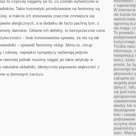
możliwości,
oraz to częściej sięgamy po to, co zostało wytworzone w
z najważniej
ładników. Takie kosmetyki przedstawiane na feromony są
W interneci
nie każda tr
órę, w trakcie ich stosowania znacznie zmniejsza się
wartościowa.
jawów alergicznych, a w dodatku de facto pachną tym, z
ogromną licz
nie mając cz
romony damskie. Główne ich defekty, to bezsprzecznie cena
To prowadzi
podejmowani
 użyteczności – brak konserwantów sprawia, że nie są tak
krytycznego 
owiedniki – sprawdź feromony sklep. Mimo to, chcąc
Trzeba nauc
informacje, 
y i zdrowy, najwięksi sympatycy wybierają jedynie
interpretacj
e niemniej jednak musimy sięgać po takie artykuły w
treści, któr
proste, by b
e naturalne składniki, identycznie poprawnie większość z
pozostaje b
aktywności p
lnie w domowym zaciszu.
zakupów po 
wygodą pojaw
danych, fał
się pod inst
oprogramowa
zaawansowan
wiedzy lub n
dwuetapowe l
linki i świa
podstawowe e
uczymy dziec
powinniśmy u
sieci. Ważn