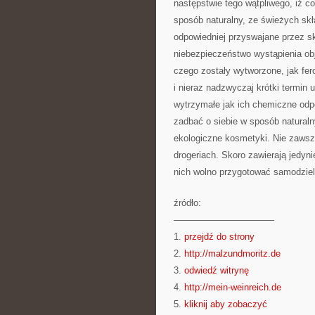
następstwie tego wątpliwego, iż c
sposób naturalny, ze świeżych sk
odpowiedniej przyswajane przez sk
niebezpieczeństwo wystąpienia ob
czego zostały wytworzone, jak fe
i nieraz nadzwyczaj krótki termin
wytrzymałe jak ich chemiczne odp
zadbać o siebie w sposób naturaln
ekologiczne kosmetyki. Nie zawsz
drogeriach. Skoro zawierają jedyni
nich wolno przygotować samodzie
źródło:
———————————
1.
przejdź do strony
2.
http://malzundmoritz.de
3.
odwiedź witrynę
4.
http://mein-weinreich.de
5.
kliknij aby zobaczyć