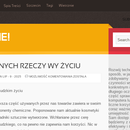
Szczecin
Tagi
Wietrznie
Spis Treści
SUB
E!
TNYCH RZECZY WY ŻYCIU
Rozwój techn
sposób, w ja
JEST
LIP - 9 - 2025
MOŻLIWOŚĆ KOMENTOWANIA
ZOSTAŁA
zdobywamy i
DUŻO
czynności w
ISTOTNYCH
RZECZY
konkretnym 
WY
ludzkim życiu
długiego oc
ŻYCIU
część spraw
komputera lu
ększa część używanych przez nas towarów zawiera w swoim
liczne korzy
coraz ważnie
ponenty chemiczne. Proponowane nam aktualnie kosmetyki
umiejętność 
adniki sztucznie wytworzone. Wchłaniane przez cerę
Sam dostęp 
będziemy z 
ludzkiego, co na pewno nie zapewnia nam korzyści. Nic w
efektywny i 