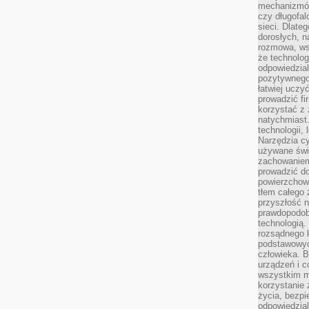
mechanizmów
czy długofal
sieci. Dlate
dorosłych, na
rozmowa, ws
że technolog
odpowiedzia
pozytywnego 
łatwiej uczy
prowadzić fi
korzystać z
natychmiast.
technologii,
Narzędzia cy
używane świ
zachowaniem
prowadzić do
powierzchown
tłem całego 
przyszłość n
prawdopodob
technologią.
rozsądnego k
podstawowyc
człowieka. B
urządzeń i 
wszystkim m
korzystanie z
życia, bezpi
odpowiedzial