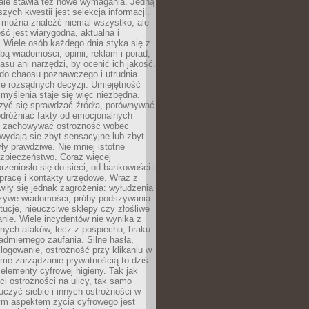
 ale stawia też nowe wymagania. Jedną
szych kwestii jest selekcja informacji.
e można znaleźć niemal wszystko, ale
eść jest wiarygodna, aktualna i
 Wiele osób każdego dnia styka się z
bą wiadomości, opinii, reklam i porad,
asu ani narzędzi, by ocenić ich jakość.
 do chaosu poznawczego i utrudnia
e rozsądnych decyzji. Umiejętność
myślenia staje się więc niezbędna.
zyć się sprawdzać źródła, porównywać
odróżniać fakty od emocjonalnych
i i zachowywać ostrożność wobec
e wydają się zbyt sensacyjne lub zbyt
yły prawdziwe. Nie mniej istotne
ezpieczeństwo. Coraz więcej
rzeniosło się do sieci, od bankowości i
pracę i kontakty urzędowe. Wraz z
iły się jednak zagrożenia: wyłudzenia
szywe wiadomości, próby podszywania
ytucje, nieuczciwe sklepy czy złośliwe
nie. Wiele incydentów nie wynika z
ych ataków, lecz z pośpiechu, braku
admiernego zaufania. Silne hasła,
ogowanie, ostrożność przy klikaniu w
dome zarządzanie prywatnością to dziś
lementy cyfrowej higieny. Tak jak
i ostrożności na ulicy, tak samo
czyć siebie i innych ostrożności w
ym aspektem życia cyfrowego jest