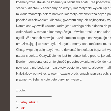
kosmetyczna stawia na kosmetyki babuszki agafii. Nie pozostawi
stałych klientów. Zachęcamy do wizyty kosmetyczki wykonujące t
mikrodermabrazja celem nabycia kosmetyków zwiększających poz
podołać oczekiwaniom klientów, gwarantujemy jak najbogatszy wy
Natomiast wykwalifikowana kadra jest każdego dnia skłonna do p
wskazówek w temacie kosmetyków jak również troski o naturalne 
agafii. W czasach rozwoju, każda kobieta pragnie nadzwyczajnie
umożliwiają jej to kosmetyki. Na rynku mamy całe mnóstwo rozma
Chcąc więc się upiększyć, warto dokonać ich zakupu bądź też wy
natura siberica. Oczywiście nie jest to jednak takie proste, jak 
Bowiem pomocna jest umiejętność przystosowania kolorów do karn
pewnością nie będą nam pasowały odcienie ciemne, albowiem tylk
Należałoby pomyśleć w owym czasie o odcieniach jaśniejszych. Z
pragniemy, żeby w koło było barwnie i wesoło.
źródło:
———————————
1.
pełny artykuł
2.
link