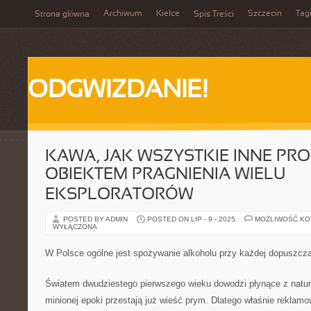
Archiwum
Kielce
Szczecin
Tag
Strona główna
Spis Treści
ODGWIZDANIE!
KAWA, JAK WSZYSTKIE INNE PRO
OBIEKTEM PRAGNIENIA WIELU
EKSPLORATORÓW
POSTED BY ADMIN
POSTED ON LIP - 9 - 2025
MOŻLIWOŚĆ K
WYŁĄCZONA
W Polsce ogólne jest spożywanie alkoholu przy każdej dopuszczal
Światem dwudziestego pierwszego wieku dowodzi płynące z natur
minionej epoki przestają już wieść prym. Dlatego właśnie reklam