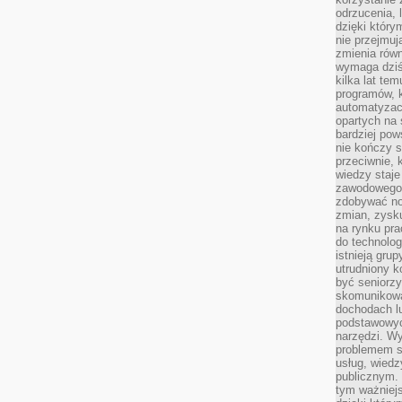
odrzucenia, 
dzięki który
nie przejmuj
zmienia rów
wymaga dziś
kilka lat te
programów, 
automatyzac
opartych na s
bardziej pow
nie kończy s
przeciwnie, 
wiedzy staje
zawodowego. 
zdobywać no
zmian, zysku
na rynku pra
do technolog
istnieją gru
utrudniony 
być seniorzy
skomunikowa
dochodach lu
podstawowyc
narzędzi. W
problemem s
usług, wiedz
publicznym. 
tym ważniejs