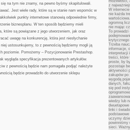
możliwości,
li się na tym nie znamy, na pewno byśmy skapitulowali.
z najważniej
W interneci
awać. Jest wiele rady, które są w stanie nam wspomóc w
nie każda tr
akkolwiek punkty internetowe stanowią odpowiednie firmy,
wartościowa.
ogromną licz
orzenie biznesplanu. W ten sposób będziemy mieli
nie mając cz
a, które są powiązane z jego utworzeniem, jak oraz
To prowadzi
podejmowani
acać uwagę na konkurencję, która jest niesłychanie
krytycznego 
Trzeba nauc
 niej ustosunkujemy, to z pewnością będziemy mogli ją
informacje, 
 ich poziomie. Pomożemy – Pozycjonowanie Prestashop.
interpretacj
treści, któr
jak wygląda specyfikacja prezentowanych artykułów.
proste, by b
eciw z pewnością będzie nam pomagała podjąć należyte
pozostaje b
aktywności p
wnością będzie prowadziło do utworzenie sklepu
zakupów po 
wygodą pojaw
danych, fał
się pod inst
oprogramowa
zaawansowan
wiedzy lub n
dwuetapowe l
linki i świa
podstawowe e
uczymy dziec
powinniśmy u
sieci. Ważn