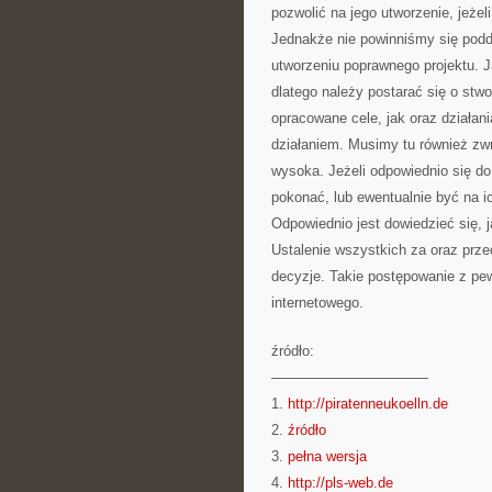
pozwolić na jego utworzenie, jeże
Jednakże nie powinniśmy się podd
utworzeniu poprawnego projektu. J
dlatego należy postarać się o stw
opracowane cele, jak oraz działani
działaniem. Musimy tu również zwr
wysoka. Jeżeli odpowiednio się do
pokonać, lub ewentualnie być na
Odpowiednio jest dowiedzieć się, 
Ustalenie wszystkich za oraz prz
decyzje. Takie postępowanie z pe
internetowego.
źródło:
———————————
1.
http://piratenneukoelln.de
2.
źródło
3.
pełna wersja
4.
http://pls-web.de