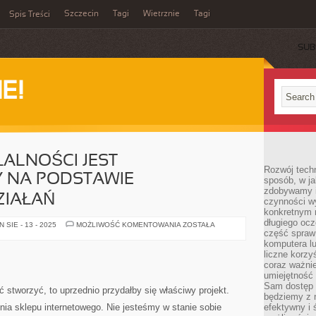
Szczecin
Tagi
Wietrznie
Tagi
Spis Treści
SUB
E!
ŁALNOŚCI JEST
Rozwój techn
 NA PODSTAWIE
sposób, w ja
zdobywamy i
ZIAŁAŃ
czynności w
konkretnym 
długiego oc
KAŻDY
SIE - 13 - 2025
MOŻLIWOŚĆ KOMENTOWANIA
ZOSTAŁA
TYP
część spraw
DZIAŁALNOŚCI
komputera lu
JEST
liczne korzy
KONSTRUOWANY
NA
coraz ważnie
PODSTAWIE
umiejętność 
WSKAZANYCH
Sam dostęp 
DZIAŁAŃ
 stworzyć, to uprzednio przydałby się właściwy projekt.
będziemy z 
ia sklepu internetowego. Nie jesteśmy w stanie sobie
efektywny i 