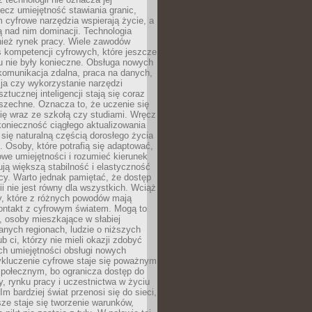
lecz umiejętność stawiania granic,
m cyfrowe narzędzia wspierają życie, a
ą nad nim dominacji. Technologia
nież rynek pracy. Wiele zawodów
 kompetencji cyfrowych, które jeszcze
mu nie były konieczne. Obsługa nowych
komunikacja zdalna, praca na danych,
ja czy wykorzystanie narzędzi
ztucznej inteligencji stają się coraz
szechne. Oznacza to, że uczenie się
ię wraz ze szkołą czy studiami. Wręcz
konieczność ciągłego aktualizowania
 się naturalną częścią dorosłego życia
Osoby, które potrafią się adaptować,
we umiejętności i rozumieć kierunek
ją większą stabilność i elastyczność
cy. Warto jednak pamiętać, że dostęp
ii nie jest równy dla wszystkich. Wciąż
py, które z różnych powodów mają
kontakt z cyfrowym światem. Mogą to
, osoby mieszkające w słabiej
nych regionach, ludzie o niższych
b ci, którzy nie mieli okazji zdobyć
h umiejętności obsługi nowych
ykluczenie cyfrowe staje się poważnym
połecznym, bo ogranicza dostęp do
y, rynku pracy i uczestnictwa w życiu
Im bardziej świat przenosi się do sieci,
ze staje się tworzenie warunków,