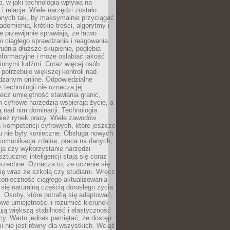
, w jaki technologia wpływa na
 i relacje. Wiele narzędzi zostało
anych tak, by maksymalnie przyciągać
domienia, krótkie treści, algorytmy i
 przewijanie sprawiają, że łatwo
 ciągłego sprawdzania i reagowania.
trudnia dłuższe skupienie, pogłębia
nformacyjne i może osłabiać jakość
innymi ludźmi. Coraz więcej osób
potrzebuje większej kontroli nad
zanym online. Odpowiedzialne
z technologii nie oznacza jej
lecz umiejętność stawiania granic,
m cyfrowe narzędzia wspierają życie, a
ą nad nim dominacji. Technologia
nież rynek pracy. Wiele zawodów
 kompetencji cyfrowych, które jeszcze
mu nie były konieczne. Obsługa nowych
komunikacja zdalna, praca na danych,
ja czy wykorzystanie narzędzi
ztucznej inteligencji stają się coraz
szechne. Oznacza to, że uczenie się
ię wraz ze szkołą czy studiami. Wręcz
konieczność ciągłego aktualizowania
 się naturalną częścią dorosłego życia
Osoby, które potrafią się adaptować,
we umiejętności i rozumieć kierunek
ją większą stabilność i elastyczność
cy. Warto jednak pamiętać, że dostęp
ii nie jest równy dla wszystkich. Wciąż