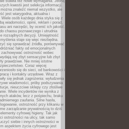
 ale stawia też nowe wymagania. Jedną
szych kwestii jest selekcja informacji.
e można znaleźć niemal wszystko, ale
eść jest wiarygodna, aktualna i
 Wiele osób każdego dnia styka się z
bą wiadomości, opinii, reklam i porad,
asu ani narzędzi, by ocenić ich jakość.
 do chaosu poznawczego i utrudnia
e rozsądnych decyzji. Umiejętność
myślenia staje się więc niezbędna.
zyć się sprawdzać źródła, porównywać
odróżniać fakty od emocjonalnych
i i zachowywać ostrożność wobec
e wydają się zbyt sensacyjne lub zbyt
yły prawdziwe. Nie mniej istotne
ezpieczeństwo. Coraz więcej
rzeniosło się do sieci, od bankowości i
pracę i kontakty urzędowe. Wraz z
iły się jednak zagrożenia: wyłudzenia
szywe wiadomości, próby podszywania
ytucje, nieuczciwe sklepy czy złośliwe
nie. Wiele incydentów nie wynika z
ych ataków, lecz z pośpiechu, braku
admiernego zaufania. Silne hasła,
ogowanie, ostrożność przy klikaniu w
dome zarządzanie prywatnością to dziś
lementy cyfrowej higieny. Tak jak
i ostrożności na ulicy, tak samo
czyć siebie i innych ostrożności w
ym aspektem życia cyfrowego jest