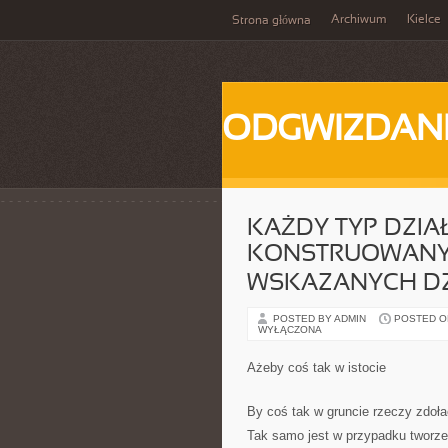
Archiwum
Kielce
Strona główna
ODGWIZDANI
KAŻDY TYP DZIA
KONSTRUOWANY
WSKAZANYCH D
POSTED BY ADMIN
POSTED ON 
WYŁĄCZONA
Ażeby coś tak w istocie
By coś tak w gruncie rzeczy zdołać
Tak samo jest w przypadku tworzen