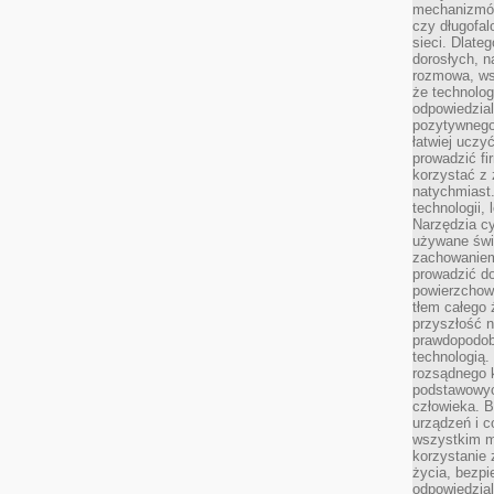
mechanizmów
czy długofal
sieci. Dlate
dorosłych, na
rozmowa, ws
że technolog
odpowiedzia
pozytywnego 
łatwiej uczy
prowadzić fi
korzystać z
natychmiast.
technologii,
Narzędzia cy
używane świ
zachowaniem
prowadzić do
powierzchown
tłem całego 
przyszłość n
prawdopodob
technologią.
rozsądnego k
podstawowyc
człowieka. B
urządzeń i 
wszystkim m
korzystanie z
życia, bezpi
odpowiedzial