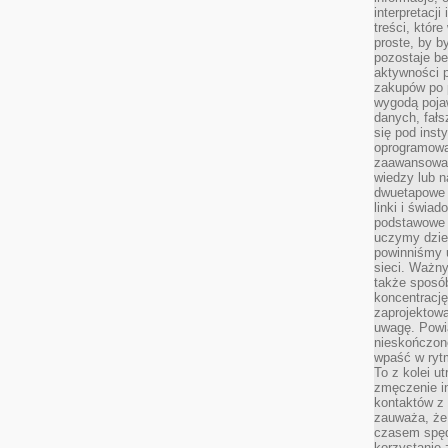
interpretacj
treści, któr
proste, by b
pozostaje b
aktywności p
zakupów po 
wygodą pojaw
danych, fał
się pod inst
oprogramowa
zaawansowan
wiedzy lub n
dwuetapowe l
linki i świa
podstawowe e
uczymy dziec
powinniśmy u
sieci. Ważn
także sposób
koncentrację
zaprojektow
uwagę. Powia
nieskończone
wpaść w rytm
To z kolei u
zmęczenie i
kontaktów z 
zauważa, że 
czasem spęd
korzystanie 