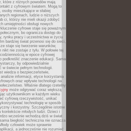
py, które z różnych powodów mają
kontakt z cyfrowym światem. Mogą to
, osoby mieszkające w słabiej
nych regionach, ludzie o niższych
b ci, którzy nie mieli okazji zdobyć
h umiejętności obsługi nowych
ykluczenie cyfrowe staje się poważnym
połecznym, bo ogranicza dostęp do
y, rynku pracy i uczestnictwa w życiu
Im bardziej świat przenosi się do sieci,
ze staje się tworzenie warunków,
 nikt nie zostaje z tyłu. W połowie tej
d codziennością w epoce cyfrowej
o podkreślić znaczenie edukacji. Sama
 wystarczy, by odpowiedzialnie
 w świecie pełnym technologii.
st wiedza o bezpieczeństwie,
 analizie informacji, etyce korzystania
yfrowych oraz wpływie technologii na
połeczeństwo. Właśnie dlatego rzetelny
cyjny
może odgrywać coraz większą
ając użytkownikom w każdym wieku
ieć cyfrową rzeczywistość, unikać
wykorzystywać technologię w sposób
yczny i korzystny. Szczególnie istotne
 w kontekście młodych ludzi. Dzieci i
ardzo wcześnie wchodzą dziś w świat
 sama biegłość techniczna nie oznacza
 Młody człowiek może sprawnie
aplikacji, a jednocześnie nie rozumieć