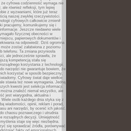
 że cyfrowa codzienność wymaga nie
 ale również refleksji, tym lepiej
bie z wyzwaniami, które już teraz
ęścią naszej zwykłej rzeczywistości.
ologii cyfrowych całkowicie zmienił
ki pracujemy, komunikujemy się i
nformacje. Jeszcze niedawno wiele
ymagało fizycznej obecności w
miejscu, papierowych dokumentów i
zekiwania na odpowiedź. Dziś ogromna
 może zostać załatwiona z poziomu
b telefonu. Ta zmiana przyniosła
ści, ale jednocześnie sprawiła, że
jszą kompetencją stała się
rozsądnego korzystania z technologii.
do narzędzi nie gwarantuje bowiem, że
nich korzystać w sposób bezpieczny,
świadomy. Cyfrowy świat daje wielkie
 ale stawia też nowe wymagania. Jedną
szych kwestii jest selekcja informacji.
e można znaleźć niemal wszystko, ale
eść jest wiarygodna, aktualna i
 Wiele osób każdego dnia styka się z
bą wiadomości, opinii, reklam i porad,
asu ani narzędzi, by ocenić ich jakość.
 do chaosu poznawczego i utrudnia
e rozsądnych decyzji. Umiejętność
myślenia staje się więc niezbędna.
zyć się sprawdzać źródła, porównywać
odróżniać fakty od emocjonalnych