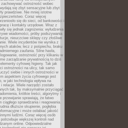
i i zachowywać ostrożność wobec
e wydają się zbyt sensacyjne lub zbyt
yły prawdziwe. Nie mniej istotne
ezpieczeństwo. Coraz więcej
rzeniosło się do sieci, od bankowości i
pracę i kontakty urzędowe. Wraz z
iły się jednak zagrożenia: wyłudzenia
szywe wiadomości, próby podszywania
ytucje, nieuczciwe sklepy czy złośliwe
nie. Wiele incydentów nie wynika z
ych ataków, lecz z pośpiechu, braku
admiernego zaufania. Silne hasła,
ogowanie, ostrożność przy klikaniu w
dome zarządzanie prywatnością to dziś
lementy cyfrowej higieny. Tak jak
i ostrożności na ulicy, tak samo
czyć siebie i innych ostrożności w
ym aspektem życia cyfrowego jest
, w jaki technologia wpływa na
 i relacje. Wiele narzędzi zostało
anych tak, by maksymalnie przyciągać
domienia, krótkie treści, algorytmy i
 przewijanie sprawiają, że łatwo
 ciągłego sprawdzania i reagowania.
trudnia dłuższe skupienie, pogłębia
nformacyjne i może osłabiać jakość
innymi ludźmi. Coraz więcej osób
potrzebuje większej kontroli nad
zanym online. Odpowiedzialne
z technologii nie oznacza jej