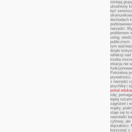
istnieją gru
utrudniony 
być seniorzy
skomunikowa
dochodach lu
podstawowyc
narzędzi. W
problemem s
usług, wiedz
publicznym. 
tym ważniejs
dzięki którym
refleksji na
trzeba mocn
intuicja nie
funkcjonować
Potrzebna je
prywatności,
z narzędzi c
psychikę i s
portal eduka
rolę, pomag
lepiej rozum
zagrożeń i 
mądry, prakt
staje się to
nastolatki b
cyfrowy, ale
dojrzałości.
korzystać z 