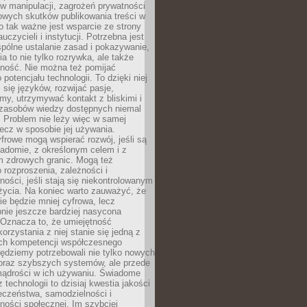
 manipulacji, zagrożeń prywatności
owych skutków publikowania treści w
go tak ważne jest wsparcie ze strony
uczycieli i instytucji. Potrzebna jest
pólne ustalanie zasad i pokazywanie,
ia to nie tylko rozrywka, ale także
lność. Nie można też pomijać
potencjału technologii. To dzięki niej
ć się języków, rozwijać pasje,
rmy, utrzymywać kontakt z bliskimi i
 zasobów wiedzy dostępnych niemal
 Problem nie leży więc w samej
 lecz w sposobie jej używania.
frowe mogą wspierać rozwój, jeśli są
adomie, z określonym celem i z
 zdrowych granic. Mogą też
 rozproszenia, zależności i
ości, jeśli stają się niekontrolowanym
życia. Na koniec warto zauważyć, że
ie będzie mniej cyfrowa, lecz
nie jeszcze bardziej nasycona
 Oznacza to, że umiejętność
orzystania z niej stanie się jedną z
h kompetencji współczesnego
ędziemy potrzebowali nie tylko nowych
coraz szybszych systemów, ale przede
ądrości w ich używaniu. Świadome
 technologii to dzisiaj kwestia jakości
eczeństwa, samodzielności i
ności społecznej. Im szybciej