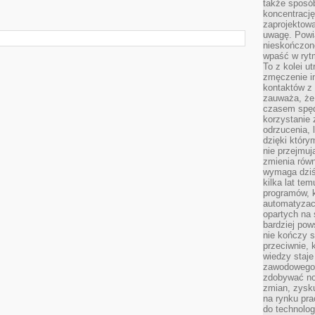
także sposób
koncentrację
zaprojektow
uwagę. Powia
nieskończone
wpaść w rytm
To z kolei u
zmęczenie i
kontaktów z 
zauważa, że 
czasem spęd
korzystanie 
odrzucenia, 
dzięki który
nie przejmuj
zmienia rów
wymaga dziś
kilka lat te
programów, 
automatyzac
opartych na s
bardziej pow
nie kończy s
przeciwnie, 
wiedzy staje
zawodowego. 
zdobywać no
zmian, zysku
na rynku pra
do technolog