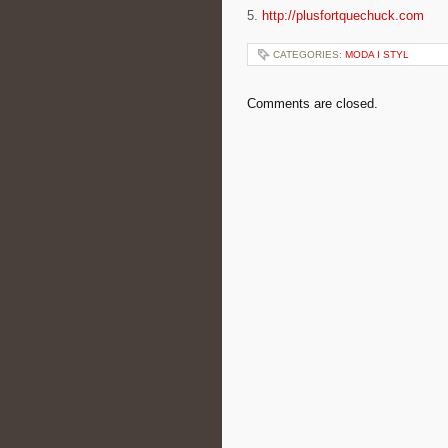
5.
http://plusfortquechuck.com
CATEGORIES:
MODA I STYL
Comments are closed.