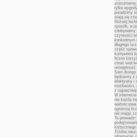
zrozumiemy,
tylko wygody,
poradzimy so
stają się cz
Rozwój techn
sposób, w ja
zdobywamy i
czynności w
konkretnym 
długiego oc
część spraw
komputera lu
liczne korzy
coraz ważnie
umiejętność 
Sam dostęp 
będziemy z 
efektywny i 
możliwości,
z najważniej
W interneci
nie każda tr
wartościowa.
ogromną licz
nie mając cz
To prowadzi
podejmowani
krytycznego 
Trzeba nauc
informacje, 