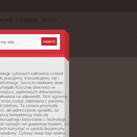
SCRIBE
FACEBOOK
TWITTER
ologii cyfrowych całkowicie zmienił
ki pracujemy, komunikujemy się i
nformacje. Jeszcze niedawno wiele
ymagało fizycznej obecności w
miejscu, papierowych dokumentów i
zekiwania na odpowiedź. Dziś ogromna
 może zostać załatwiona z poziomu
b telefonu. Ta zmiana przyniosła
ści, ale jednocześnie sprawiła, że
jszą kompetencją stała się
rozsądnego korzystania z technologii.
do narzędzi nie gwarantuje bowiem, że
nich korzystać w sposób bezpieczny,
świadomy. Cyfrowy świat daje wielkie