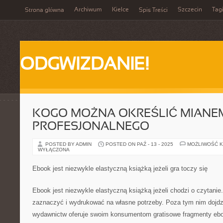
Archiwum
Kielce
Szczecin
Tag
Strona główna
Spis Treści
ODGWIZDANIE!
KOGO MOŻNA OKREŚLIĆ MIANE
PROFESJONALNEGO
POSTED BY ADMIN
POSTED ON PAŹ - 13 - 2025
MOŻLIWOŚĆ 
WYŁĄCZONA
Ebook jest niezwykle elastyczną książką jeżeli gra toczy się
Ebook jest niezwykle elastyczną książką jeżeli chodzi o czytanie
zaznaczyć i wydrukować na własne potrzeby. Poza tym nim dojdz
wydawnictw oferuje swoim konsumentom gratisowe fragmenty ebook