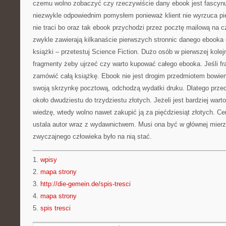
czemu wolno zobaczyć czy rzeczywiście dany ebook jest fascynu
niezwykle odpowiednim pomysłem ponieważ klient nie wyrzuca pien
nie traci bo oraz tak ebook przychodzi przez pocztę mailową na 
zwykle zawierają kilkanaście pierwszych stronnic danego ebooka o
książki – przetestuj Science Fiction. Dużo osób w pierwszej kole
fragmenty żeby ujrzeć czy warto kupować całego ebooka. Jeśli 
zamówić całą książkę. Ebook nie jest drogim przedmiotem bowiem
swoją skrzynkę pocztową, odchodzą wydatki druku. Dlatego przec
około dwudziestu do trzydziestu złotych. Jeżeli jest bardziej wa
wiedzę, wtedy wolno nawet zakupić ją za pięćdziesiąt złotych. C
ustala autor wraz z wydawnictwem. Musi ona być w głównej mier
zwyczajnego człowieka było na nią stać.
1.
wpisy
2.
mapa strony
3.
http://die-gemein.de/spis-tresci
4.
mapa strony
5.
spis tresci