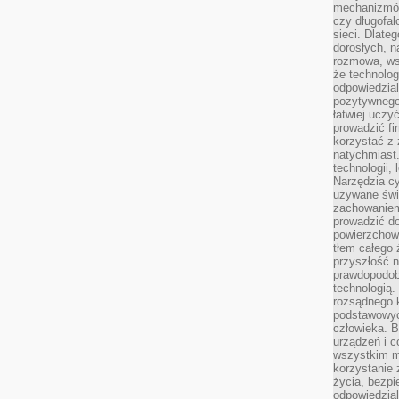
mechanizmów
czy długofal
sieci. Dlate
dorosłych, na
rozmowa, ws
że technolog
odpowiedzia
pozytywnego 
łatwiej uczy
prowadzić fi
korzystać z
natychmiast.
technologii,
Narzędzia cy
używane świ
zachowaniem
prowadzić do
powierzchown
tłem całego 
przyszłość n
prawdopodob
technologią.
rozsądnego k
podstawowyc
człowieka. B
urządzeń i 
wszystkim m
korzystanie z
życia, bezpi
odpowiedzial