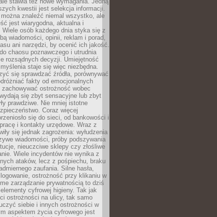
 ale stawia też nowe wymagania. Jedną
szych kwestii jest selekcja informacji.
e można znaleźć niemal wszystko, ale
eść jest wiarygodna, aktualna i
 Wiele osób każdego dnia styka się z
bą wiadomości, opinii, reklam i porad,
asu ani narzędzi, by ocenić ich jakość.
 do chaosu poznawczego i utrudnia
e rozsądnych decyzji. Umiejętność
myślenia staje się więc niezbędna.
zyć się sprawdzać źródła, porównywać
odróżniać fakty od emocjonalnych
i i zachowywać ostrożność wobec
e wydają się zbyt sensacyjne lub zbyt
yły prawdziwe. Nie mniej istotne
ezpieczeństwo. Coraz więcej
rzeniosło się do sieci, od bankowości i
pracę i kontakty urzędowe. Wraz z
iły się jednak zagrożenia: wyłudzenia
szywe wiadomości, próby podszywania
ytucje, nieuczciwe sklepy czy złośliwe
nie. Wiele incydentów nie wynika z
ych ataków, lecz z pośpiechu, braku
admiernego zaufania. Silne hasła,
ogowanie, ostrożność przy klikaniu w
dome zarządzanie prywatnością to dziś
lementy cyfrowej higieny. Tak jak
i ostrożności na ulicy, tak samo
czyć siebie i innych ostrożności w
ym aspektem życia cyfrowego jest