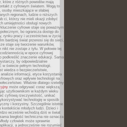
py, które z różnych powodów mają
kontakt z cyfrowym światem. Mogą to
, osoby mieszkające w słabiej
nych regionach, ludzie o niższych
b ci, którzy nie mieli okazji zdobyć
h umiejętności obsługi nowych
ykluczenie cyfrowe staje się poważnym
połecznym, bo ogranicza dostęp do
y, rynku pracy i uczestnictwa w życiu
Im bardziej świat przenosi się do sieci,
ze staje się tworzenie warunków,
 nikt nie zostaje z tyłu. W połowie tej
d codziennością w epoce cyfrowej
o podkreślić znaczenie edukacji. Sama
 wystarczy, by odpowiedzialnie
 w świecie pełnym technologii.
st wiedza o bezpieczeństwie,
 analizie informacji, etyce korzystania
yfrowych oraz wpływie technologii na
połeczeństwo. Właśnie dlatego rzetelny
cyjny
może odgrywać coraz większą
ając użytkownikom w każdym wieku
ieć cyfrową rzeczywistość, unikać
wykorzystywać technologię w sposób
yczny i korzystny. Szczególnie istotne
 w kontekście młodych ludzi. Dzieci i
ardzo wcześnie wchodzą dziś w świat
 sama biegłość techniczna nie oznacza
 Młody człowiek może sprawnie
aplikacji, a jednocześnie nie rozumieć