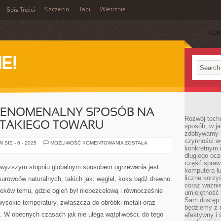
Szczecin
Tagi
Wietrznie
Spis Treści
SUB
E!
FENOMENALNY SPOSÓB NA
Rozwój techn
 TAKIEGO TOWARU
sposób, w ja
zdobywamy i
czynności w
KONTENERY
SIE - 6 - 2025
MOŻLIWOŚĆ KOMENTOWANIA
ZOSTAŁA
konkretnym 
TO
FENOMENALNY
długiego oc
SPOSÓB
część spraw
NA
ajwyższym stopniu globalnym sposobem ogrzewania jest
ZABEZPIECZENIE
komputera lu
TAKIEGO
liczne korzy
 surowców naturalnych, takich jak: węgiel, koks bądź drewno.
TOWARU
coraz ważnie
ieków temu, gdzie ogień był niebezcelową i równocześnie
umiejętność 
Sam dostęp 
ysokie temperatury, zwłaszcza do obróbki metali oraz
będziemy z 
i. W obecnych czasach jak nie ulega wątpliwości, do tego
efektywny i 