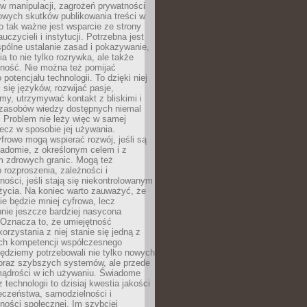
 manipulacji, zagrożeń prywatności
owych skutków publikowania treści w
go tak ważne jest wsparcie ze strony
uczycieli i instytucji. Potrzebna jest
pólne ustalanie zasad i pokazywanie,
ia to nie tylko rozrywka, ale także
lność. Nie można też pomijać
potencjału technologii. To dzięki niej
ć się języków, rozwijać pasje,
rmy, utrzymywać kontakt z bliskimi i
 zasobów wiedzy dostępnych niemal
 Problem nie leży więc w samej
 lecz w sposobie jej używania.
frowe mogą wspierać rozwój, jeśli są
adomie, z określonym celem i z
 zdrowych granic. Mogą też
 rozproszenia, zależności i
ości, jeśli stają się niekontrolowanym
życia. Na koniec warto zauważyć, że
ie będzie mniej cyfrowa, lecz
nie jeszcze bardziej nasycona
 Oznacza to, że umiejętność
orzystania z niej stanie się jedną z
h kompetencji współczesnego
ędziemy potrzebowali nie tylko nowych
coraz szybszych systemów, ale przede
ądrości w ich używaniu. Świadome
 technologii to dzisiaj kwestia jakości
eczeństwa, samodzielności i
ności społecznej. Im szybciej