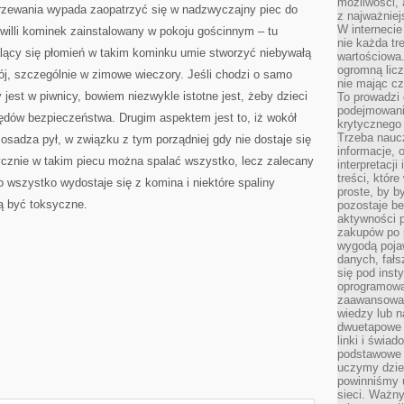
możliwości,
rzewania wypada zaopatrzyć się w nadzwyczajny piec do
z najważniej
W interneci
 willi kominek zainstalowany w pokoju gościnnym – tu
nie każda tr
lący się płomień w takim kominku umie stworzyć niebywałą
wartościowa.
ogromną licz
ój, szczególnie w zimowe wieczory. Jeśli chodzi o samo
nie mając cz
est w piwnicy, bowiem niezwykle istotne jest, żeby dzieci
To prowadzi
podejmowani
lędów bezpieczeństwa. Drugim aspektem jest to, iż wokół
krytycznego 
Trzeba nauc
 osadza pył, w związku z tym porządniej gdy nie dostaje się
informacje, 
ycznie w takim piecu można spalać wszystko, lecz zalecany
interpretacj
treści, któr
o wszystko wydostaje się z komina i niektóre spaliny
proste, by b
ą być toksyczne.
pozostaje b
aktywności p
zakupów po 
wygodą pojaw
danych, fał
się pod inst
oprogramowa
zaawansowan
wiedzy lub n
dwuetapowe l
linki i świa
podstawowe e
uczymy dziec
powinniśmy u
sieci. Ważn