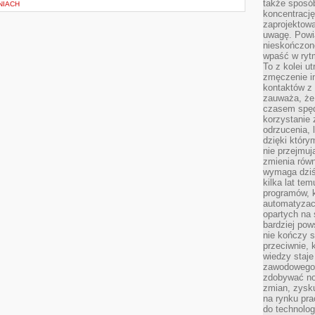
także sposób
NIACH
koncentrację
zaprojektow
uwagę. Powia
nieskończone
wpaść w rytm
To z kolei u
zmęczenie i
kontaktów z 
zauważa, że 
czasem spęd
korzystanie 
odrzucenia, 
dzięki który
nie przejmuj
zmienia rów
wymaga dziś
kilka lat te
programów, 
automatyzac
opartych na s
bardziej pow
nie kończy s
przeciwnie, 
wiedzy staje
zawodowego. 
zdobywać no
zmian, zysku
na rynku pra
do technolog