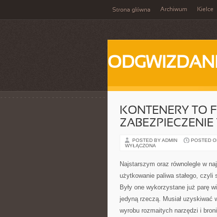
Archiwum
Kielce
Strona główna
ODGWIZDANI
KONTENERY TO 
ZABEZPIECZENIE
POSTED BY ADMIN
POSTED ON 
WYŁĄCZONA
Najstarszym oraz równolegle w n
użytkowanie paliwa stałego, czyli
Były one wykorzystane już parę w
jedyną rzeczą. Musiał uzyskiwać w
wyrobu rozmaitych narzędzi i bron