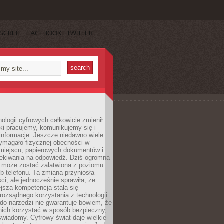
SCRIBE
FACEBOOK
TWITTER
ologii cyfrowych całkowicie zmienił
ki pracujemy, komunikujemy się i
nformacje. Jeszcze niedawno wiele
ymagało fizycznej obecności w
miejscu, papierowych dokumentów i
zekiwania na odpowiedź. Dziś ogromna
 może zostać załatwiona z poziomu
b telefonu. Ta zmiana przyniosła
ści, ale jednocześnie sprawiła, że
jszą kompetencją stała się
rozsądnego korzystania z technologii.
do narzędzi nie gwarantuje bowiem, że
nich korzystać w sposób bezpieczny,
świadomy. Cyfrowy świat daje wielkie