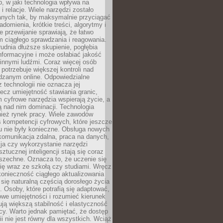
, w jaki technologia wpływa na
 i relacje. Wiele narzędzi zostało
anych tak, by maksymalnie przyciągać
domienia, krótkie treści, algorytmy i
 przewijanie sprawiają, że łatwo
 ciągłego sprawdzania i reagowania.
trudnia dłuższe skupienie, pogłębia
nformacyjne i może osłabiać jakość
innymi ludźmi. Coraz więcej osób
potrzebuje większej kontroli nad
zanym online. Odpowiedzialne
z technologii nie oznacza jej
lecz umiejętność stawiania granic,
m cyfrowe narzędzia wspierają życie, a
ą nad nim dominacji. Technologia
nież rynek pracy. Wiele zawodów
 kompetencji cyfrowych, które jeszcze
mu nie były konieczne. Obsługa nowych
komunikacja zdalna, praca na danych,
ja czy wykorzystanie narzędzi
ztucznej inteligencji stają się coraz
szechne. Oznacza to, że uczenie się
ię wraz ze szkołą czy studiami. Wręcz
konieczność ciągłego aktualizowania
 się naturalną częścią dorosłego życia
Osoby, które potrafią się adaptować,
we umiejętności i rozumieć kierunek
ją większą stabilność i elastyczność
cy. Warto jednak pamiętać, że dostęp
ii nie jest równy dla wszystkich. Wciąż