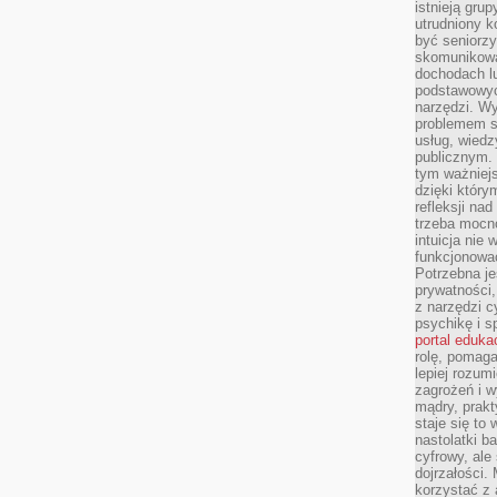
istnieją gru
utrudniony 
być seniorzy
skomunikowa
dochodach lu
podstawowyc
narzędzi. W
problemem s
usług, wiedz
publicznym. 
tym ważniejs
dzięki którym
refleksji na
trzeba mocn
intuicja nie
funkcjonować
Potrzebna je
prywatności,
z narzędzi c
psychikę i s
portal eduka
rolę, pomag
lepiej rozum
zagrożeń i 
mądry, prakt
staje się to
nastolatki b
cyfrowy, ale
dojrzałości.
korzystać z 