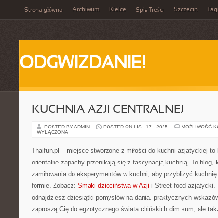
Archiwum
Kielce
Szczecin
Tag
Strona główna
Spis Treści
ODGWIZDANIE!
KUCHNIA AZJI CENTRALNEJ
POSTED BY ADMIN
POSTED ON LIS - 17 - 2025
MOŻLIWOŚĆ 
WYŁĄCZONA
Thaifun.pl – miejsce stworzone z miłości do kuchni azjatyckiej to 
orientalne zapachy przenikają się z fascynacją kuchnią. To blog, k
zamiłowania do eksperymentów w kuchni, aby przybliżyć kuchnię
formie. Zobacz:
Smaki dzieciństwa w Azji
i Street food azjatycki
odnajdziesz dziesiątki pomysłów na dania, praktycznych wskazówek
zaproszą Cię do egzotycznego świata chińskich dim sum, ale także