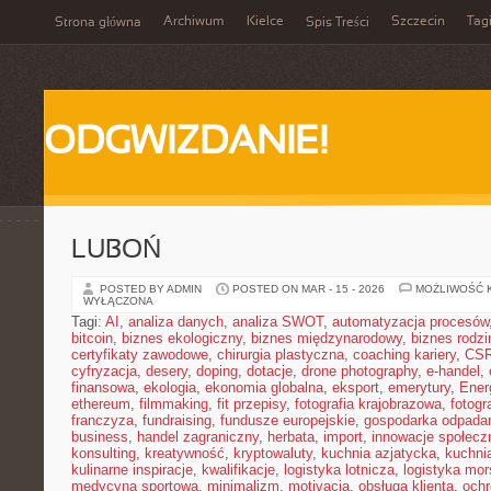
Archiwum
Kielce
Szczecin
Tag
Strona główna
Spis Treści
ODGWIZDANIE!
LUBOŃ
POSTED BY ADMIN
POSTED ON MAR - 15 - 2026
MOŻLIWOŚĆ 
WYŁĄCZONA
Tagi:
AI
,
analiza danych
,
analiza SWOT
,
automatyzacja procesów
bitcoin
,
biznes ekologiczny
,
biznes międzynarodowy
,
biznes rodzi
certyfikaty zawodowe
,
chirurgia plastyczna
,
coaching kariery
,
CS
cyfryzacja
,
desery
,
doping
,
dotacje
,
drone photography
,
e-handel
,
finansowa
,
ekologia
,
ekonomia globalna
,
eksport
,
emerytury
,
Ener
ethereum
,
filmmaking
,
fit przepisy
,
fotografia krajobrazowa
,
fotogr
franczyza
,
fundraising
,
fundusze europejskie
,
gospodarka odpada
business
,
handel zagraniczny
,
herbata
,
import
,
innowacje społecz
konsulting
,
kreatywność
,
kryptowaluty
,
kuchnia azjatycka
,
kuchni
kulinarne inspiracje
,
kwalifikacje
,
logistyka lotnicza
,
logistyka mo
medycyna sportowa
,
minimalizm
,
motivacja
,
obsługa klienta
,
ochr