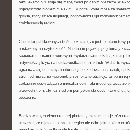
temu e-jarocin.pl staje się mapą treści po całym obszarze Wielkopo
pojedynczym blogiem miejskim. To portal, które może zainteresow
gościa, który szuka inspiracji, podpowiedzi i sprawdzonych tema
codziennością regionu.
Charakter publikowanych treści pokazuje, że jest to internetowy p
nastawiony na użyteczność. Na stronie pojawiają się tematy zwią
spacerami, trasami rowerowymi, wydarzeniami, lokalną kulturą, hist
aktywnością fizyczną i ciekawostkami o miastach. Widać tu wyraźn
ogranicza się do suchych informacji, lecz stawia na zachętę i po
stron: od miejsc na weekend, przez lokalne atrakcje, aż po mniej 
codzienne doświadczenia mieszkańców. Taki model sprawia, że pl
przewodnikiem, ale też źródłem pomysłów dla osób, które chcą lep
otoczenie.
Bardzo ważnym elementem tej platformy lokalnej jest jej różnor
wrażenie, że e-jarocin.pl opisuje region nie tylko jako zbiór punk
organizm, w którym liczą się ludzie, miejsca, zwyczaje, wydarzen