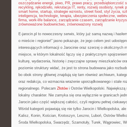
oszczędzanie energii
,
piwo
,
PR
,
prawo pracy
,
przedsiębiorczość 
recykling
,
rękodzieło
,
rekrutacja IT
,
renty
,
rozwój osobisty
,
rynek p
smart home
,
startup
,
strategie wzrostu
,
street food
,
styl życia
,
sz
inteligencja
,
technologie
,
terapia
,
ubezpieczenia społeczne
,
webin
firma
,
work-life balance
,
zarządzanie czasem
,
zarządzanie kryzy
zrównoważone budownictwo
,
zrównoważony rozwój
E-jarocin.pl to nowoczesny serwis, który już samą nazwą i hasłem
o mieście i regionie!” jasno pokazuje, że jego celem jest udostępn
interesujących informacji o Jarocinie oraz szerzej o okolicznych m
miejsce, w którym lokalność łączy się z praktycznym spojrzeniem
kulturę, wydarzenia, historię i zwyczajne sprawy mieszkańców or
poziomie struktury widać, że jest to strona budowana jako rozb
bo obok strony głównej znajdują się tam również archiwum, kategor
oraz redakcja, co wzmacnia wrażenie uporządkowanego i stale roz
regionalnego. Polecam
Złotów
i Ostrów Wielkopolski. Największą si
lokalny charakter. Nie zamyka się ona wyłącznie w granicach jed
Jarocin jako część większej całości, czyli regionu pełnej ciekawych
Wśród kategorii pojawiają się nie tylko Jarocin i Wielkopolska, al
Kalisz, Konin, Kościan, Krotoszyn, Leszno, Luboń, Ostrów Wielko
Środa Wielkopolska, Swarzędz, Szamotuły, Turek, Wągrowiec, Wr