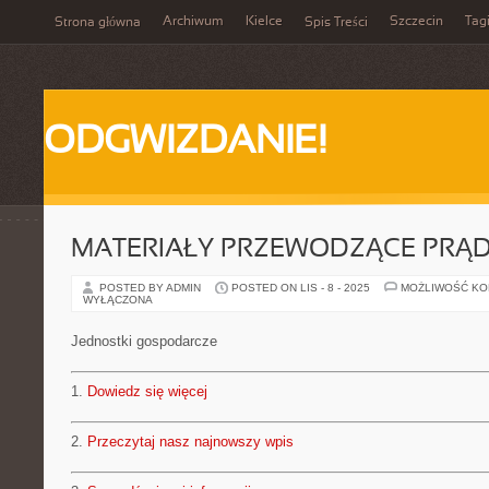
Archiwum
Kielce
Szczecin
Tag
Strona główna
Spis Treści
ODGWIZDANIE!
MATERIAŁY PRZEWODZĄCE PRĄ
POSTED BY ADMIN
POSTED ON LIS - 8 - 2025
MOŻLIWOŚĆ K
WYŁĄCZONA
Jednostki gospodarcze
1.
Dowiedz się więcej
2.
Przeczytaj nasz najnowszy wpis