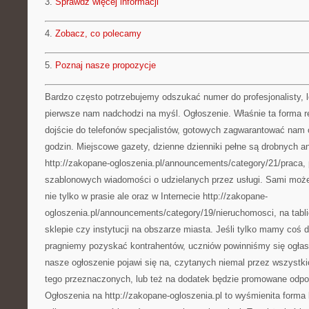
3.
Sprawdź więcej informacji
4.
Zobacz, co polecamy
5.
Poznaj nasze propozycje
Bardzo często potrzebujemy odszukać numer do profesjonalisty, l
pierwsze nam nadchodzi na myśl. Ogłoszenie. Właśnie ta forma 
dojście do telefonów specjalistów, gotowych zagwarantować nam 
godzin. Miejscowe gazety, dzienne dzienniki pełne są drobnych a
http://zakopane-ogloszenia.pl/announcements/category/21/praca, 
szablonowych wiadomości o udzielanych przez usługi. Sami moż
nie tylko w prasie ale oraz w Internecie http://zakopane-
ogloszenia.pl/announcements/category/19/nieruchomosci, na tabl
sklepie czy instytucji na obszarze miasta. Jeśli tylko mamy coś
pragniemy pozyskać kontrahentów, uczniów powinniśmy się ogłas
nasze ogłoszenie pojawi się na, czytanych niemal przez wszystki
tego przeznaczonych, lub też na dodatek będzie promowane odp
Ogłoszenia na http://zakopane-ogloszenia.pl to wyśmienita forma 