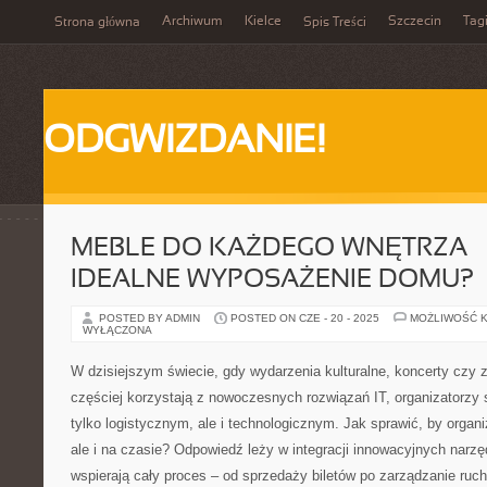
Archiwum
Kielce
Szczecin
Tag
Strona główna
Spis Treści
ODGWIZDANIE!
MEBLE DO KAŻDEGO WNĘTRZA –
IDEALNE WYPOSAŻENIE DOMU?
POSTED BY ADMIN
POSTED ON CZE - 20 - 2025
MOŻLIWOŚĆ 
WYŁĄCZONA
W dzisiejszym świecie, gdy wydarzenia kulturalne, koncerty czy
częściej korzystają z nowoczesnych rozwiązań IT, organizatorzy
tylko logistycznym, ale i technologicznym. Jak sprawić, by organi
ale i na czasie? Odpowiedź leży w integracji innowacyjnych narzę
wspierają cały proces – od sprzedaży biletów po zarządzanie ru