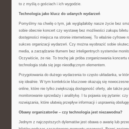
to z myślą o gościach i ich wygodzie.
Technologia jako klucz do udanych wydarzeń
Pomyślmy na chwilę o tym, jak wyglądałoby nasze życie bez sma
sobie obecnie koncert czy wystawę bez możliwości zakupu biletu
dostępności miejsca na stronie internetowej. To właśnie cyfrowe r
sukces organizacji wydarzeń. Czy można wyobrazić sobie skutec
media, a zarządzanie tłumem bez inteligentnych systemów monitor
Oczywiście, że nie. To trochę jak próba zorganizowania koncertu
technologia stała się jego nieodłącznym elementem.
Przygotowania do dużego wydarzenia to często układanka, w któr
się idealnie. W tym kontekście kluczowe okazują się nowoczesn
online, które nie tylko zwiększają dostępność oferty, ale także p
monitorowanie sprzedaży i analitykę. I tu pojawia się pytanie: cz
rozwiązania, które ułatwią przepływ informacji i usprawnią obsługę
Obawy organizatorów – czy technologia jest niezawodna?
Jednym z najczęstszych dylematów jest obawa o awarię lub prze
biletów podczas szczytowego momentu rezerwacji. Brzmi znajomo