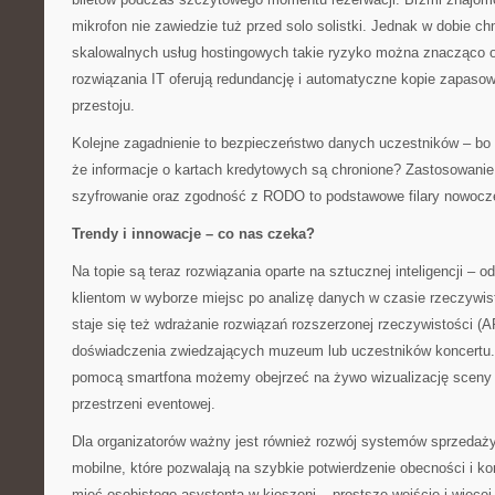
mikrofon nie zawiedzie tuż przed solo solistki. Jednak w dobie ch
skalowalnych usług hostingowych takie ryzyko można znacząco o
rozwiązania IT oferują redundancję i automatyczne kopie zapasow
przestoju.
Kolejne zagadnienie to bezpieczeństwo danych uczestników – bo 
że informacje o kartach kredytowych są chronione? Zastosowanie
szyfrowanie oraz zgodność z RODO to podstawowe filary nowoczes
Trendy i innowacje – co nas czeka?
Na topie są teraz rozwiązania oparte na sztucznej inteligencji –
klientom w wyborze miejsc po analizę danych w czasie rzeczywis
staje się też wdrażanie rozwiązań rozszerzonej rzeczywistości (
doświadczenia zwiedzających muzeum lub uczestników koncertu
pomocą smartfona możemy obejrzeć na żywo wizualizację sceny 
przestrzeni eventowej.
Dla organizatorów ważny jest również rozwój systemów sprzedaży 
mobilne, które pozwalają na szybkie potwierdzenie obecności i kon
mieć osobistego asystenta w kieszeni – prostsze wejście i więcej