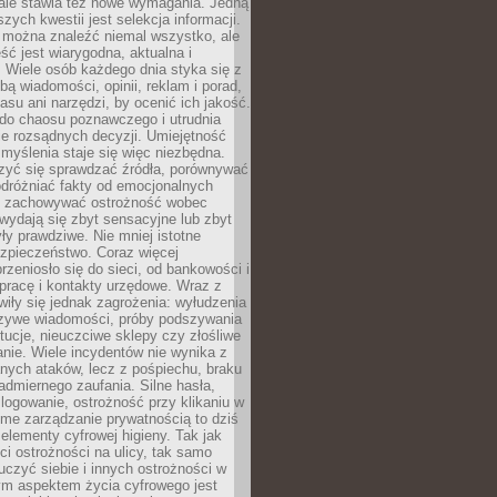
 ale stawia też nowe wymagania. Jedną
szych kwestii jest selekcja informacji.
e można znaleźć niemal wszystko, ale
eść jest wiarygodna, aktualna i
 Wiele osób każdego dnia styka się z
bą wiadomości, opinii, reklam i porad,
asu ani narzędzi, by ocenić ich jakość.
 do chaosu poznawczego i utrudnia
e rozsądnych decyzji. Umiejętność
myślenia staje się więc niezbędna.
zyć się sprawdzać źródła, porównywać
odróżniać fakty od emocjonalnych
i i zachowywać ostrożność wobec
e wydają się zbyt sensacyjne lub zbyt
yły prawdziwe. Nie mniej istotne
ezpieczeństwo. Coraz więcej
rzeniosło się do sieci, od bankowości i
pracę i kontakty urzędowe. Wraz z
iły się jednak zagrożenia: wyłudzenia
szywe wiadomości, próby podszywania
ytucje, nieuczciwe sklepy czy złośliwe
nie. Wiele incydentów nie wynika z
ych ataków, lecz z pośpiechu, braku
admiernego zaufania. Silne hasła,
ogowanie, ostrożność przy klikaniu w
dome zarządzanie prywatnością to dziś
lementy cyfrowej higieny. Tak jak
i ostrożności na ulicy, tak samo
czyć siebie i innych ostrożności w
ym aspektem życia cyfrowego jest