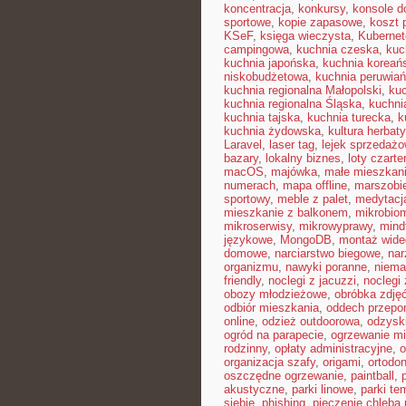
koncentracja
,
konkursy
,
konsole do
sportowe
,
kopie zapasowe
,
koszt 
KSeF
,
księga wieczysta
,
Kubernet
campingowa
,
kuchnia czeska
,
kuc
kuchnia japońska
,
kuchnia koreań
niskobudżetowa
,
kuchnia peruwia
kuchnia regionalna Małopolski
,
kuc
kuchnia regionalna Śląska
,
kuchni
kuchnia tajska
,
kuchnia turecka
,
k
kuchnia żydowska
,
kultura herbaty
Laravel
,
laser tag
,
lejek sprzedaż
bazary
,
lokalny biznes
,
loty czart
macOS
,
majówka
,
małe mieszkan
numerach
,
mapa offline
,
marszobi
sportowy
,
meble z palet
,
medytacj
mieszkanie z balkonem
,
mikrobiom
mikroserwisy
,
mikrowyprawy
,
mindf
językowe
,
MongoDB
,
montaż wide
domowe
,
narciarstwo biegowe
,
nar
organizmu
,
nawyki poranne
,
niema
friendly
,
noclegi z jacuzzi
,
noclegi
obozy młodzieżowe
,
obróbka zdję
odbiór mieszkania
,
oddech przepo
online
,
odzież outdoorowa
,
odzysk
ogród na parapecie
,
ogrzewanie mi
rodzinny
,
opłaty administracyjne
,
o
organizacja szafy
,
origami
,
ortodon
oszczędne ogrzewanie
,
paintball
,
akustyczne
,
parki linowe
,
parki te
siebie
,
phishing
,
pieczenie chleba