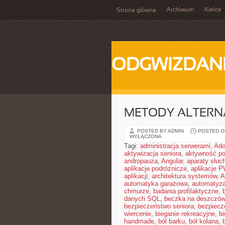
Archiwum
Kielce
Strona główna
ODGWIZDANI
METODY ALTER
POSTED BY ADMIN
POSTED ON
WYŁĄCZONA
Tagi:
administracja serwerami
,
Ad
aktywizacja seniora
,
aktywność po
andropauza
,
Angular
,
aparaty słuc
aplikacje podróżnicze
,
aplikacje 
aplikacji
,
architektura systemów
,
A
automatyka garażowa
,
automatyza
chmurze
,
badania profilaktyczne
,
danych SQL
,
beczka na deszczó
bezpieczeństwo seniora
,
bezpiecz
wiercenie
,
bieganie rekreacyjne
,
bi
handmade
,
ból barku
,
ból kolana
,