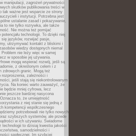
 manipulacji, zagrożeń prywatności
owych skutków publikowania treści w
go tak ważne jest wsparcie ze strony
uczycieli i instytucji. Potrzebna jest
pólne ustalanie zasad i pokazywanie,
ia to nie tylko rozrywka, ale także
lność. Nie można też pomijać
potencjału technologii. To dzięki niej
ć się języków, rozwijać pasje,
rmy, utrzymywać kontakt z bliskimi i
 zasobów wiedzy dostępnych niemal
 Problem nie leży więc w samej
 lecz w sposobie jej używania.
frowe mogą wspierać rozwój, jeśli są
adomie, z określonym celem i z
 zdrowych granic. Mogą też
 rozproszenia, zależności i
ości, jeśli stają się niekontrolowanym
życia. Na koniec warto zauważyć, że
ie będzie mniej cyfrowa, lecz
nie jeszcze bardziej nasycona
 Oznacza to, że umiejętność
orzystania z niej stanie się jedną z
h kompetencji współczesnego
ędziemy potrzebowali nie tylko nowych
coraz szybszych systemów, ale przede
ądrości w ich używaniu. Świadome
 technologii to dzisiaj kwestia jakości
eczeństwa, samodzielności i
ności społecznej. Im szybciej