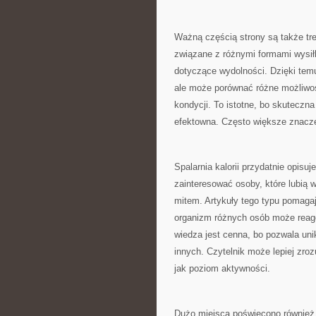
Ważną częścią strony są także tr
związane z różnymi formami wysiłk
dotyczące wydolności. Dzięki temu
ale może porównać różne możliwośc
kondycji. To istotne, bo skuteczn
efektowna. Często większe znacze
Spalarnia kalorii przydatnie opisu
zainteresować osoby, które lubią w
mitem. Artykuły tego typu pomaga
organizm różnych osób może reago
wiedza jest cenna, bo pozwala un
innych. Czytelnik może lepiej zro
jak poziom aktywności.
Dużo miejsca poświęcono również 