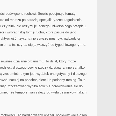
eści poświęcone ruchowi. Serwis podejmuje tematy
u: od marszu po bardziej specjalistyczne zagadnienia
 czytelnik nie otrzymuje jednego uniwersalnego przepisu,
i i wybrać taką formę ruchu, która pasuje do jego
a aktywność fizyczna nie zawsze musi być najbardziej
nie ma to, czy da się ją włączyć do tygodniowego rytmu.
je również działanie organizmu. To dział, który może
iedzieć, dlaczego pewne rzeczy działają, a inne są tylko
ją zrozumieć, czym jest wydatek energetyczny i dlaczego
wać inaczej na podobną dietę lub podobny trening. Taka
iknąć rozczarowań wynikających z porównywania się do
zumieć, że tempo zmian zależy od wielu czynników, takich
motywacji. To bardzo ważny obszar, ponieważ wiele osób