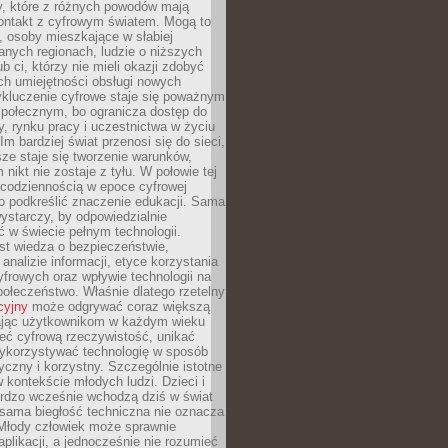
py, które z różnych powodów mają
kontakt z cyfrowym światem. Mogą to
, osoby mieszkające w słabiej
nych regionach, ludzie o niższych
b ci, którzy nie mieli okazji zdobyć
h umiejętności obsługi nowych
ykluczenie cyfrowe staje się poważnym
połecznym, bo ogranicza dostęp do
y, rynku pracy i uczestnictwa w życiu
Im bardziej świat przenosi się do sieci,
ze staje się tworzenie warunków,
 nikt nie zostaje z tyłu. W połowie tej
d codziennością w epoce cyfrowej
o podkreślić znaczenie edukacji. Sama
 wystarczy, by odpowiedzialnie
 w świecie pełnym technologii.
st wiedza o bezpieczeństwie,
 analizie informacji, etyce korzystania
yfrowych oraz wpływie technologii na
połeczeństwo. Właśnie dlatego rzetelny
cyjny
może odgrywać coraz większą
ając użytkownikom w każdym wieku
ieć cyfrową rzeczywistość, unikać
wykorzystywać technologię w sposób
yczny i korzystny. Szczególnie istotne
 w kontekście młodych ludzi. Dzieci i
ardzo wcześnie wchodzą dziś w świat
 sama biegłość techniczna nie oznacza
 Młody człowiek może sprawnie
aplikacji, a jednocześnie nie rozumieć