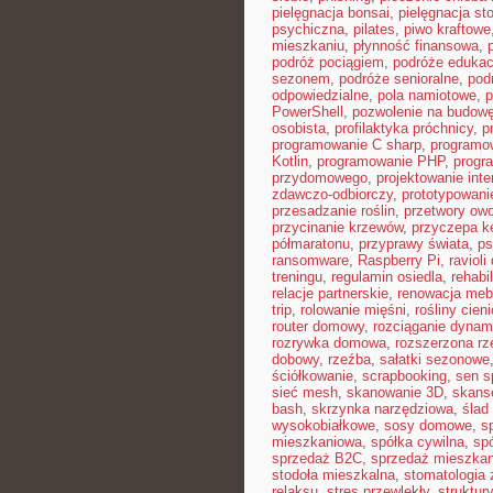
pielęgnacja bonsai
,
pielęgnacja st
psychiczna
,
pilates
,
piwo kraftowe
mieszkaniu
,
płynność finansowa
,
podróż pociągiem
,
podróże edukac
sezonem
,
podróże senioralne
,
pod
odpowiedzialne
,
pola namiotowe
,
p
PowerShell
,
pozwolenie na budow
osobista
,
profilaktyka próchnicy
,
p
programowanie C sharp
,
programo
Kotlin
,
programowanie PHP
,
progr
przydomowego
,
projektowanie inte
zdawczo-odbiorczy
,
prototypowani
przesadzanie roślin
,
przetwory ow
przycinanie krzewów
,
przyczepa 
półmaratonu
,
przyprawy świata
,
ps
ransomware
,
Raspberry Pi
,
raviol
treningu
,
regulamin osiedla
,
rehabi
relacje partnerskie
,
renowacja mebl
trip
,
rolowanie mięśni
,
rośliny cien
router domowy
,
rozciąganie dynam
rozrywka domowa
,
rozszerzona rz
dobowy
,
rzeźba
,
sałatki sezonowe
ściółkowanie
,
scrapbooking
,
sen s
sieć mesh
,
skanowanie 3D
,
skans
bash
,
skrzynka narzędziowa
,
ślad
wysokobiałkowe
,
sosy domowe
,
s
mieszkaniowa
,
spółka cywilna
,
sp
sprzedaż B2C
,
sprzedaż mieszkan
stodoła mieszkalna
,
stomatologia
relaksu
,
stres przewlekły
,
struktur