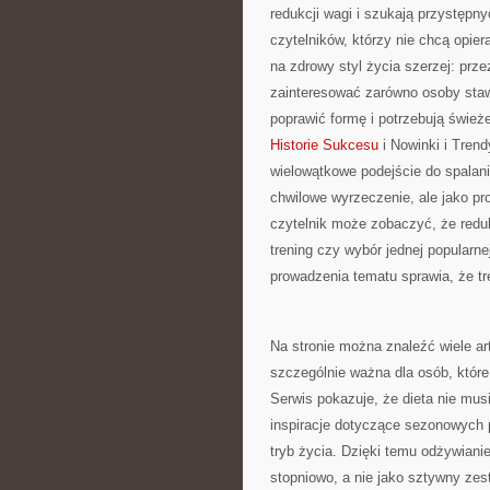
redukcji wagi i szukają przystępn
czytelników, którzy nie chcą opier
na zdrowy styl życia szerzej: prz
zainteresować zarówno osoby stawi
poprawić formę i potrzebują świe
Historie Sukcesu
i Nowinki i Trend
wielowątkowe podejście do spalania
chwilowe wyrzeczenie, ale jako p
czytelnik może zobaczyć, że redukc
trening czy wybór jednej popularne
prowadzenia tematu sprawia, że tr
Na stronie można znaleźć wiele a
szczególnie ważna dla osób, które
Serwis pokazuje, że dieta nie mu
inspiracje dotyczące sezonowych 
tryb życia. Dzięki temu odżywiani
stopniowo, a nie jako sztywny ze