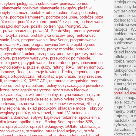
istnieją gru
orczyków
,
pielęgnacja sukulentów
,
pierwsza pomoc
utrudniony 
,
planowanie posiłków
,
planowanie zakupów
,
pleśń w
być seniorzy
pobyty lecznicze
,
podatek od nieruchomości
,
podcasting
,
skomunikowa
yjne
,
podróże kamperem
,
podróże poślubne
,
podróże poza
dochodach lu
róże solo
,
podróże z kotem
,
podróże z psem
,
podróżowanie
podstawowyc
orządki domowe
,
posiłki po treningu
,
PostgreSQL
,
narzędzi. W
ę
,
prawa pasażera
,
prawo AI
,
PrestaShop
,
produktywność
problemem s
rofilaktyka serca
,
profilaktyka urazów
,
próg rentowności
,
usług, wiedz
wanie Java
,
programowanie JavaScript
,
programowanie
publicznym. 
amowanie Python
,
programowanie Swift
,
projekt ogrodu
tym ważniejs
rakcji
,
prompt engineering
,
promy morskie
,
protokół
dzięki którym
e
,
prywatność online
,
przeprawy promowe
,
przerwy ruchowe
,
refleksji na
ocowe
,
przetwory warzywne
,
przewodnik po mieście
,
trzeba mocn
kempingowa
,
przygotowanie do maratonu
,
przygotowanie do
intuicja nie
ychodietetyka
,
puzzle
,
quizy
,
rafting
,
RAG
,
ramen domowy
,
funkcjonować
i domowe
,
React
,
recenzje kawiarni
,
Redis
,
regeneracja po
Potrzebna je
litacja ortopedyczna
,
rehabilitacja po urazie
,
rejsy rzeczne
,
prywatności,
i
,
research UX
,
REST API
,
restauracje wegańskie
,
road
z narzędzi c
iolubne
,
rośliny na balkon
,
rośliny oczyszczające powietrze
,
psychikę i s
iczne
,
rozciąganie statyczne
,
rozgrzewka biegowa
,
portal eduka
eczywistość
,
rozwój emocjonalny
,
rutyna wieczorna
,
rytm
rolę, pomag
,
sanatoria
,
sąsiedzkie relacje
,
savoir-vivre przy stole
,
lepiej rozum
portowca
,
sezonowe owoce
,
sezonowe warzywa
,
Shopify
,
zagrożeń i 
eny regionalne
,
skład produktów
,
składanie modeli
,
skrypty
mądry, prakt
 węglowy podróży
,
slow travel
,
smart TV
,
śniadania
staje się to
piżarnia domowa
,
spływy kajakowe rodzinne
,
spółdzielnia
nastolatki b
ółka jawna
,
spółka z o.o.
,
Spring Boot
,
sprzedaż B2B
,
cyfrowy, ale
ia
,
sprzęt audio
,
sprzęt trekkingowy
,
SQLite
,
stabilizacja
,
dojrzałości.
 zachowawcza
,
streaming
,
street food azjatycki
,
strefa
korzystać z 
y danych
,
studio domowe
,
styl art deco
,
styl coastal
,
styl