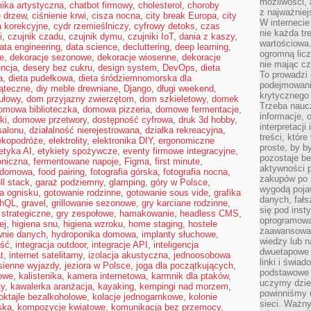
możliwości,
ika artystyczna
,
chatbot firmowy
,
cholesterol
,
choroby
z najważniej
e drzew
,
ciśnienie krwi
,
cisza nocna
,
city break Europa
,
city
W interneci
a korekcyjne
,
cydr rzemieślniczy
,
cyfrowy detoks
,
czas
nie każda tr
i
,
czujnik czadu
,
czujnik dymu
,
czujniki IoT
,
dania z kaszy
,
wartościowa.
ata engineering
,
data science
,
decluttering
,
deep learning
,
ogromną licz
ie
,
dekoracje sezonowe
,
dekoracje wiosenne
,
dekoracje
nie mając cz
ncja
,
desery bez cukru
,
design system
,
DevOps
,
dieta
To prowadzi
a
,
dieta pudełkowa
,
dieta śródziemnomorska dla
podejmowani
iąteczne
,
diy meble drewniane
,
Django
,
długi weekend
,
krytycznego 
ułowy
,
dom przyjazny zwierzętom
,
dom szkieletowy
,
domek
Trzeba nauc
omowa biblioteczka
,
domowa pizzeria
,
domowe fermentacje
,
informacje, 
ki
,
domowe przetwory
,
dostępność cyfrowa
,
druk 3d hobby
,
interpretacj
salonu
,
działalność nierejestrowana
,
działka rekreacyjna
,
treści, któr
ekopodróże
,
elektrolity
,
elektronika DIY
,
ergonomiczne
proste, by b
etyka AI
,
etykiety spożywcze
,
eventy firmowe integracyjne
,
pozostaje b
oniczna
,
fermentowane napoje
,
Figma
,
first minute
,
aktywności p
a domowa
,
food pairing
,
fotografia górska
,
fotografia nocna
,
zakupów po 
ull stack
,
garaż podziemny
,
glamping
,
góry w Polsce
,
wygodą pojaw
a ognisku
,
gotowanie rodzinne
,
gotowanie sous vide
,
grafika
danych, fał
phQL
,
gravel
,
grillowanie sezonowe
,
gry karciane rodzinne
,
się pod inst
 strategiczne
,
gry zespołowe
,
hamakowanie
,
headless CMS
,
oprogramowa
ej
,
higiena snu
,
higiena wzroku
,
home staging
,
hostele
zaawansowan
wnie danych
,
hydroponika domowa
,
implanty słuchowe
,
wiedzy lub n
ość
,
integracja outdoor
,
integracje API
,
inteligencja
dwuetapowe l
t
,
internet satelitarny
,
izolacja akustyczna
,
jednoosobowa
linki i świa
sienne wyjazdy
,
jeziora w Polsce
,
joga dla początkujących
,
podstawowe e
owe
,
kalistenika
,
kamera internetowa
,
karmnik dla ptaków
,
uczymy dziec
ty
,
kawalerka aranżacja
,
kayaking
,
kempingi nad morzem
,
powinniśmy u
oktajle bezalkoholowe
,
kolacje jednogarnkowe
,
kolonie
sieci. Ważn
ska
,
kompozycje kwiatowe
,
komunikacja bez przemocy
,