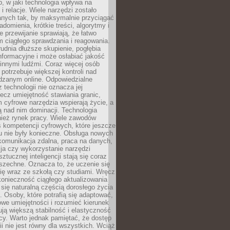
, w jaki technologia wpływa na
 i relacje. Wiele narzędzi zostało
anych tak, by maksymalnie przyciągać
domienia, krótkie treści, algorytmy i
 przewijanie sprawiają, że łatwo
 ciągłego sprawdzania i reagowania.
trudnia dłuższe skupienie, pogłębia
nformacyjne i może osłabiać jakość
innymi ludźmi. Coraz więcej osób
potrzebuje większej kontroli nad
zanym online. Odpowiedzialne
z technologii nie oznacza jej
lecz umiejętność stawiania granic,
m cyfrowe narzędzia wspierają życie, a
ą nad nim dominacji. Technologia
nież rynek pracy. Wiele zawodów
 kompetencji cyfrowych, które jeszcze
mu nie były konieczne. Obsługa nowych
komunikacja zdalna, praca na danych,
ja czy wykorzystanie narzędzi
ztucznej inteligencji stają się coraz
szechne. Oznacza to, że uczenie się
ię wraz ze szkołą czy studiami. Wręcz
konieczność ciągłego aktualizowania
 się naturalną częścią dorosłego życia
Osoby, które potrafią się adaptować,
we umiejętności i rozumieć kierunek
ją większą stabilność i elastyczność
cy. Warto jednak pamiętać, że dostęp
ii nie jest równy dla wszystkich. Wciąż