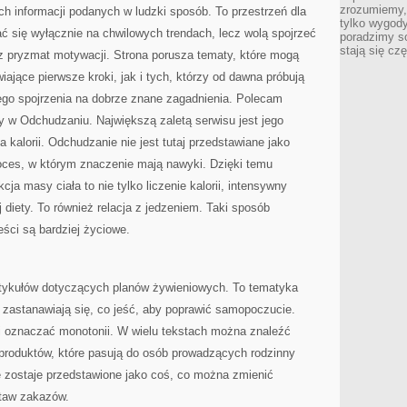
zrozumiemy,
ych informacji podanych w ludzki sposób. To przestrzeń dla
tylko wygody,
ać się wyłącznie na chwilowych trendach, lecz wolą spojrzeć
poradzimy so
stają się cz
ez pryzmat motywacji. Strona porusza tematy, które mogą
ające pierwsze kroki, jak i tych, którzy od dawna próbują
żego spojrzenia na dobrze znane zagadnienia. Polecam
y w Odchudzaniu. Największą zaletą serwisu jest jego
 kalorii. Odchudzanie nie jest tutaj przedstawiane jako
roces, w którym znaczenie mają nawyki. Dzięki temu
ja masy ciała to nie tylko liczenie kalorii, intensywny
j diety. To również relacja z jedzeniem. Taki sposób
eści są bardziej życiowe.
rtykułów dotyczących planów żywieniowych. To tematyka
 zastanawiają się, co jeść, aby poprawić samopoczucie.
si oznaczać monotonii. W wielu tekstach można znaleźć
produktów, które pasują do osób prowadzących rodzinny
e zostaje przedstawione jako coś, co można zmienić
staw zakazów.