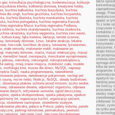
także sposób
 gier
,
konsultacja psychologiczna
,
konteneryzacja
,
kontuzje
koncentrację
pozyskania klienta
,
kotłownia domowa
,
kreatywne hobby
,
zaprojektow
es
,
kuchnia bałkańska
,
kuchnia brazylijska
,
kuchnia
uwagę. Powia
hnia dla singli
,
kuchnia gruzińska
,
kuchnia hiszpańska
,
nieskończone
ska
,
kuchnia libańska
,
kuchnia marokańska
,
kuchnia
wpaść w rytm
ńska
,
kuchnia portugalska
,
kuchnia regionalna Kaszub
,
To z kolei u
hnia regionalna Mazur
,
kuchnia regionalna Podlasia
,
zmęczenie i
a roślinna
,
kuchnia skandynawska
,
kuchnia studencka
,
kontaktów z 
uchnia ukraińska
,
kuchnia węgierska
,
kuchnia zero waste
,
zauważa, że 
,
kultura kawy
,
łąka kwietna
,
laktacja
,
lamele ścienne
,
czasem spęd
owy
,
lemoniady domowe
,
Linux
,
lokalne atrakcje
,
lokalne
korzystanie 
erowe
,
low-code
,
lunchbox do pracy
,
lutowanie
,
łyżwiarstwo
,
odrzucenia, 
ie
,
małe remonty
,
malowanie mebli
,
malowanie po
dzięki który
egi
,
marynaty domowe
,
marża
,
masaż relaksacyjny
,
masaż
nie przejmuj
a
,
menedżer haseł
,
menopauza
,
mieszkanie wynajmowane
,
zmienia rów
 jelitowy
,
mikrofony
,
mikroogród
,
mikroprzedsiębiorca
,
wymaga dziś
ul eating
,
mniej znane miejsca
,
mobilność ciała
,
modele
kilka lat te
o
,
morfologia krwi
,
muzea dla dzieci
,
MySQL
,
naprawy
programów, 
zędzia SaaS
,
nauka programowania
,
nawodnienie
automatyzac
rnowanie jedzenia
,
nietolerancje pokarmowe
,
noclegi pet
opartych na s
 z sauną
,
nocne niebo
,
Node.js
,
NoSQL
,
obiady budżetowe
,
bardziej pow
ć
,
obserwacja ptaków
,
ochrona przed mrozem
,
oczko wodne
,
nie kończy s
nowy
,
odnawianie drewna
,
odporność organizmu
,
odprawa
przeciwnie, 
iwanie danych
,
odżywianie seniorów
,
ogród deszczowy
,
wiedzy staje
ejskie
,
opieka okołoporodowa
,
opieka paliatywna
,
opiekun
zawodowego. 
późniony lot
,
organizacja kuchni
,
organizacja spiżarni
,
zdobywać no
cja
,
oświetlenie nastrojowe
,
oświetlenie studyjne
,
zmian, zysku
pakowanie plecaka
,
pałace w Polsce
,
palety kolorów
,
panele
na rynku pra
matyczne
,
parkingi lotniskowe
,
permakultura
,
pewność
do technolog
 na zakwasie
,
pieczenie ciast
,
pieczywo bezglutenowe
,