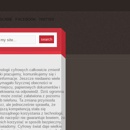
SCRIBE
FACEBOOK
TWITTER
ologii cyfrowych całkowicie zmienił
ki pracujemy, komunikujemy się i
nformacje. Jeszcze niedawno wiele
ymagało fizycznej obecności w
miejscu, papierowych dokumentów i
zekiwania na odpowiedź. Dziś ogromna
 może zostać załatwiona z poziomu
b telefonu. Ta zmiana przyniosła
ści, ale jednocześnie sprawiła, że
jszą kompetencją stała się
rozsądnego korzystania z technologii.
do narzędzi nie gwarantuje bowiem, że
nich korzystać w sposób bezpieczny,
świadomy. Cyfrowy świat daje wielkie