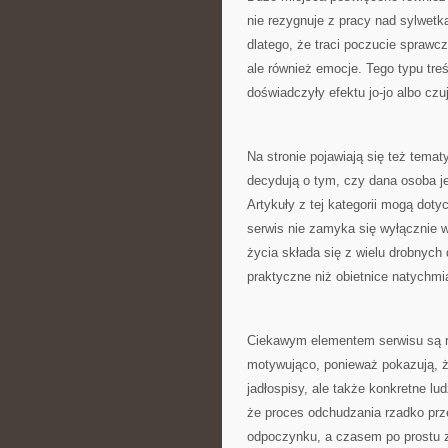
nie rezygnuje z pracy nad sylwetk
dlatego, że traci poczucie sprawcz
ale również emocje. Tego typu tr
doświadczyły efektu jo-jo albo czu
Na stronie pojawiają się też tema
decydują o tym, czy dana osoba jes
Artykuły z tej kategorii mogą doty
serwis nie zamyka się wyłącznie w
życia składa się z wielu drobnych
praktyczne niż obietnice natychmi
Ciekawym elementem serwisu są ró
motywująco, ponieważ pokazują, że
jadłospisy, ale także konkretne lu
że proces odchudzania rzadko pr
odpoczynku, a czasem po prostu 