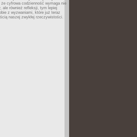
 że cyfrowa codzienność wymaga nie
 ale również refleksji, tym lepiej
bie z wyzwaniami, które już teraz
ęścią naszej zwykłej rzeczywistości.