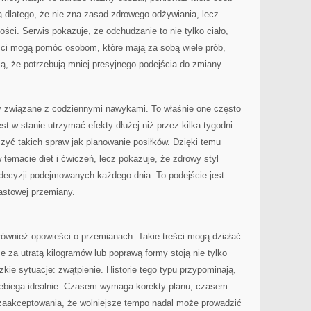
ą dlatego, że nie zna zasad zdrowego odżywiania, lecz
ości. Serwis pokazuje, że odchudzanie to nie tylko ciało,
eści mogą pomóc osobom, które mają za sobą wiele prób,
ją, że potrzebują mniej presyjnego podejścia do zmiany.
ty związane z codziennymi nawykami. To właśnie one często
t w stanie utrzymać efekty dłużej niż przez kilka tygodni.
czyć takich spraw jak planowanie posiłków. Dzięki temu
 temacie diet i ćwiczeń, lecz pokazuje, że zdrowy styl
 decyzji podejmowanych każdego dnia. To podejście jest
astowej przemiany.
wnież opowieści o przemianach. Takie treści mogą działać
 za utratą kilogramów lub poprawą formy stoją nie tylko
dzkie sytuacje: zwątpienie. Historie tego typu przypominają,
zebiega idealnie. Czasem wymaga korekty planu, czasem
zaakceptowania, że wolniejsze tempo nadal może prowadzić