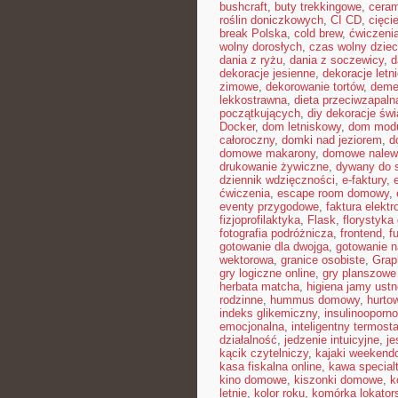
bushcraft
,
buty trekkingowe
,
ceram
roślin doniczkowych
,
CI CD
,
cięci
break Polska
,
cold brew
,
ćwiczeni
wolny dorosłych
,
czas wolny dziec
dania z ryżu
,
dania z soczewicy
,
d
dekoracje jesienne
,
dekoracje letn
zimowe
,
dekorowanie tortów
,
deme
lekkostrawna
,
dieta przeciwzapaln
początkujących
,
diy dekoracje św
Docker
,
dom letniskowy
,
dom mod
całoroczny
,
domki nad jeziorem
,
d
domowe makarony
,
domowe nalew
drukowanie żywiczne
,
dywany do 
dziennik wdzięczności
,
e-faktury
,
ćwiczenia
,
escape room domowy
,
eventy przygodowe
,
faktura elektr
fizjoprofilaktyka
,
Flask
,
florystyk
fotografia podróżnicza
,
frontend
,
f
gotowanie dla dwojga
,
gotowanie n
wektorowa
,
granice osobiste
,
Gra
gry logiczne online
,
gry planszowe
herbata matcha
,
higiena jamy ustn
rodzinne
,
hummus domowy
,
hurto
indeks glikemiczny
,
insulinooporn
emocjonalna
,
inteligentny termosta
działalność
,
jedzenie intuicyjne
,
je
kącik czytelniczy
,
kajaki weekend
kasa fiskalna online
,
kawa special
kino domowe
,
kiszonki domowe
,
k
letnie
,
kolor roku
,
komórka lokator