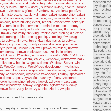
mechanizmów
ksymalistyczny
,
styl mid-century
,
styl minimalistyczny
,
styl
czy długofal
lne
,
survival
,
sushi w domu
,
suszone kwiaty
,
Svelte
,
światło
sieci. Dlate
jowe
,
sylwester w górach
,
Symfony
,
szczepienia podróżne
,
dorosłych, na
laki historyczne
,
szlaki kulinarne
,
szlaki nadmorskie
,
szlaki
rozmowa, ws
szlaki winiarskie
,
szlaki zamków
,
szyfrowanie danych
,
tanie
że technolog
daniowe
,
team building event
,
techniki oddechowe
,
tekstylia
odpowiedzia
isy
,
terapia online
,
terminal
,
terminal w telefonie
,
termy
,
pozytywnego 
 integracyjne
,
testy jednostkowe
,
tiny house
,
tłumacz offline
,
łatwiej uczy
,
trawnik naturalny
,
trekking
,
trening core
,
trening dla dzieci
,
prowadzić fi
bell
,
trening kobiet
,
trening po ciąży
,
trening równowagi
,
korzystać z
,
turystyka filmowa
,
turystyka industrialna
,
turystyka
natychmiast.
styka przyrodnicza
,
turystyka sakralna
,
ubezpieczenie
technologii,
ryte perełki
,
uprawa kiełków
,
uprawa mikroliści
,
uprawa
Narzędzia cy
pomidorów
,
uprawa truskawek
,
uszczelnianie okien
,
używane świ
ładnikowe
,
UX writing
,
uzdrowiska
,
vanlife
,
VPN
,
VR fitness
,
zachowaniem
minute
,
wartość klienta
,
WCAG
,
webhooki
,
wektorowe bazy
prowadzić do
ielkanoc w hotelu
,
wilgoć w domu
,
Windows Server
,
wine
powierzchown
 D
,
WooCommerce
,
WordPress development
,
workshop
tłem całego 
wspinaczka górska
,
wspólnota mieszkaniowa
,
wybielanie
przyszłość n
zdy weekendowe
,
wypalenie zawodowe
,
zakupy spożywcze
prawdopodob
do domu
,
zapasy żywności
,
zasłony i firany
,
zbieranie
technologią.
rowie hormonalne
,
zdrowie kobiet
,
zdrowie mężczyzn
,
rozsądnego k
owie w podróży
,
zdrowy kręgosłup
,
zgłoszenie budowy
,
podstawowyc
imowe ferie
,
zupy krem
,
żywienie dzieci
,
żywopłot
człowieka. B
urządzeń i 
ewodnik po redukcji masy ciała
wszystkim m
korzystanie z
życia, bezpi
zony z myślą o osobach, które chcą uporządkować temat
odpowiedzial