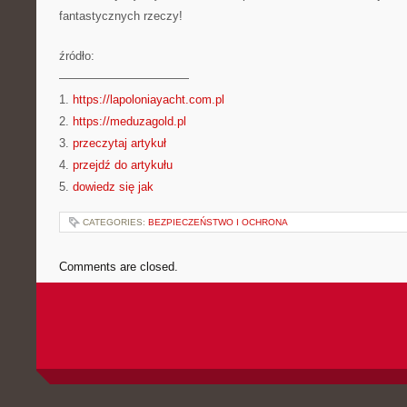
fantastycznych rzeczy!
źródło:
———————————
1.
https://lapoloniayacht.com.pl
2.
https://meduzagold.pl
3.
przeczytaj artykuł
4.
przejdź do artykułu
5.
dowiedz się jak
CATEGORIES:
BEZPIECZEŃSTWO I OCHRONA
Comments are closed.