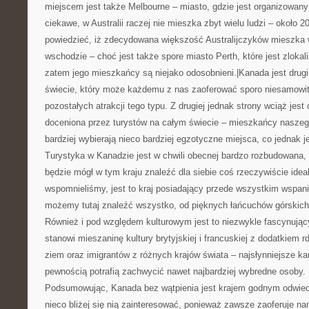
miejscem jest także Melbourne – miasto, gdzie jest organizowany
ciekawe, w Australii raczej nie mieszka zbyt wielu ludzi – około 
powiedzieć, iż zdecydowana większość Australijczyków mieszka
wschodzie – choć jest także spore miasto Perth, które jest zloka
zatem jego mieszkańcy są niejako odosobnieni.|Kanada jest drug
świecie, który może każdemu z nas zaoferować sporo niesamowi
pozostałych atrakcji tego typu. Z drugiej jednak strony wciąż jes
doceniona przez turystów na całym świecie – mieszkańcy naszeg
bardziej wybierają nieco bardziej egzotyczne miejsca, co jednak
Turystyka w Kanadzie jest w chwili obecnej bardzo rozbudowana, 
będzie mógł w tym kraju znaleźć dla siebie coś rzeczywiście idea
wspomnieliśmy, jest to kraj posiadający przede wszystkim wspani
możemy tutaj znaleźć wszystko, od pięknych łańcuchów górskich 
Również i pod względem kulturowym jest to niezwykle fascynujący
stanowi mieszaninę kultury brytyjskiej i francuskiej z dodatkie
ziem oraz imigrantów z różnych krajów świata – najsłynniejsze ka
pewnością potrafią zachwycić nawet najbardziej wybredne osoby.
Podsumowując, Kanada bez wątpienia jest krajem godnym odwied
nieco bliżej się nią zainteresować, ponieważ zawsze zaoferuje n