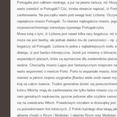
Portugalia jest całkiem niedroga, a już na pewno tańsza, niż His
warto zwiedzić w Portugalii? Cóż, trzeba otwarcie napisać, iż Por
zaoferowania. Na początku warto pod uwagę brać Lizbonę. Oczywiś
największe miasto Portugalii. To również najbogatsze miasto, j
rozpowszechnionego stereotypu typowego Portugalczyka.
Mowa tutaj o tym, iż Lizbona jest nawet kilka razy bogatsza, niż i
może nie jest biedny, ale jednak daleko mu do zamożności – np. za
bogatszy od Portugalii. Lizbona to jedna z najładniejszych stolic 
dlatego, iż jest bardzo klimatyczna. Jeżeli już mówimy o klimaci
wspaniałych plażach, które są wymarzone dla zwolenników plażowan
wodzie. Chociażby miasto Lagos jest fantastycznym miejscem na
warto wspomnieć o mieście Porto. Porto to wspaniałe miasto, które 
również w jakimś stopniu oryginalne.|Bardzo wiele osób nawet myśli
kraj na całym świecie. Trudno generalnie dziwić się powszechnem
końcu Włochy mają do zaoferowania nie tylko ładne miasta czy cie
nam genialnych naukowców, pyszne jedzenie albo szybkie samoc
się na zwiedzaniu Włoch. Prawdziwym strzałem w dziesiątkę jest 
za pośrednictwem linii lotniczych. Z Polski każdego dnia latają j
głównie chodzi o Rzym i Mediolan. I właśnie Rzym oraz Mediolan