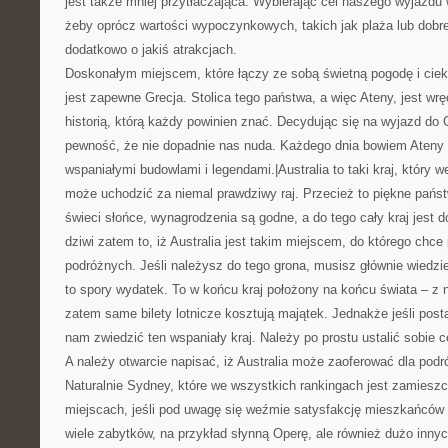
jest także mniej przytłaczająca. Wybierając cel naszego wyjazd
żeby oprócz wartości wypoczynkowych, takich jak plaża lub dobre
dodatkowo o jakiś atrakcjach.
Doskonałym miejscem, które łączy ze sobą świetną pogodę i cie
jest zapewne Grecja. Stolica tego państwa, a więc Ateny, jest wrę
historią, którą każdy powinien znać. Decydując się na wyjazd do
pewność, że nie dopadnie nas nuda. Każdego dnia bowiem Ateny
wspaniałymi budowlami i legendami.|Australia to taki kraj, który w
może uchodzić za niemal prawdziwy raj. Przecież to piękne pańs
świeci słońce, wynagrodzenia są godne, a do tego cały kraj jest 
dziwi zatem to, iż Australia jest takim miejscem, do którego chc
podróżnych. Jeśli należysz do tego grona, musisz głównie wiedzie
to spory wydatek. To w końcu kraj położony na końcu świata – z 
zatem same bilety lotnicze kosztują majątek. Jednakże jeśli pos
nam zwiedzić ten wspaniały kraj. Należy po prostu ustalić sobie c
A należy otwarcie napisać, iż Australia może zaoferować dla podr
Naturalnie Sydney, które we wszystkich rankingach jest zamiesz
miejscach, jeśli pod uwagę się weźmie satysfakcję mieszkańców 
wiele zabytków, na przykład słynną Operę, ale również dużo inn