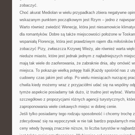
zobaczyć.
Choć akurat Mediolan w wielu przypadkach zbiera negatywne opini
wskazanym punktem początkowym jest Rzym – jedno z najwspani
Warto również zwiedzić Wenecję, która jest niesamowicie klima
dla romantyków. Dobre są także miejscowości położone w Toskanii
wspaniałą Florencję, która jest prawdziwym rajem dla miłośników 
zobaczyć Pizy, zwłaszcza Krzywej Wieży, ale również warta więks
nieduże miasto, które jest jednak jednym z najładniejszych miejs
mają tak wiele do zaoferowania, że zabraknie dnia, aby omówić w
miejsca. To pokazuje wielką potęgę Italii.|Każdy spośród nas z u
cudowny czas jakim jest urlop. Po wielu miesiącach nurzącej pra
chwila kiedy możemy wraz z przyjaciółmi udać się na wspólny od
tymże aspekcie posiadamy tak dużo, iż trudno jest wybrać. Warto
szczegółowo z propozycjami różnych agencji turystycznych, któr
zaproponowania wiele ciekawych miejsc w dobrej cenie.
Jeśli tylko posiadamy tego rodzaju sposobność i chcemy trochę z
zdecydować się na wypoczynek w nie tak bardzo popularnych mie
ceny wtedy bywają znacznie niższe, to liczba turystów w najbardz