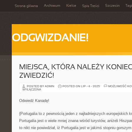
Archiwum
Kielce
Szczecin
Tag
Strona główna
Spis Treści
ODGWIZDANIE!
MIEJSCA, KTÓRA NALEŻY KONIE
ZWIEDZIĆ!
POSTED BY ADMIN
POSTED ON LIP - 4 - 2025
MOŻLIWOŚĆ K
WYŁĄCZONA
Odwiedź Kanadę!
{Portugalia to z pewnością jeden z najładniejszych europejskich k
Portugalia jest o wiele mniej znana wśród turystów, aniżeli Hiszpan
to nikt nie powiedział, iż Portugalia jest w jakimś stopniu gorszy