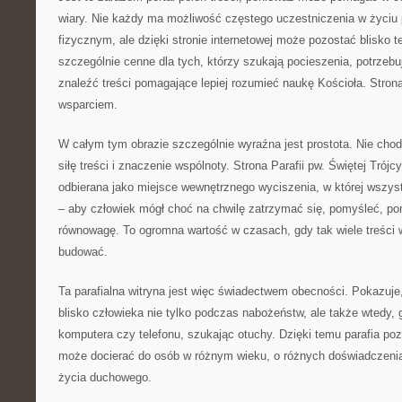
wiary. Nie każdy ma możliwość częstego uczestniczenia w życiu 
fizycznym, ale dzięki stronie internetowej może pozostać blisko t
szczególnie cenne dla tych, którzy szukają pocieszenia, potrzebuj
znaleźć treści pomagające lepiej rozumieć naukę Kościoła. Stro
wsparciem.
W całym tym obrazie szczególnie wyraźna jest prostota. Nie chodz
siłę treści i znaczenie wspólnoty. Strona Parafii pw. Świętej Tró
odbierana jako miejsce wewnętrznego wyciszenia, w której wszys
– aby człowiek mógł choć na chwilę zatrzymać się, pomyśleć, po
równowagę. To ogromna wartość w czasach, gdy tak wiele treści w
budować.
Ta parafialna witryna jest więc świadectwem obecności. Pokazuje
blisko człowieka nie tylko podczas nabożeństw, ale także wtedy, 
komputera czy telefonu, szukając otuchy. Dzięki temu parafia poz
może docierać do osób w różnym wieku, o różnych doświadczenia
życia duchowego.