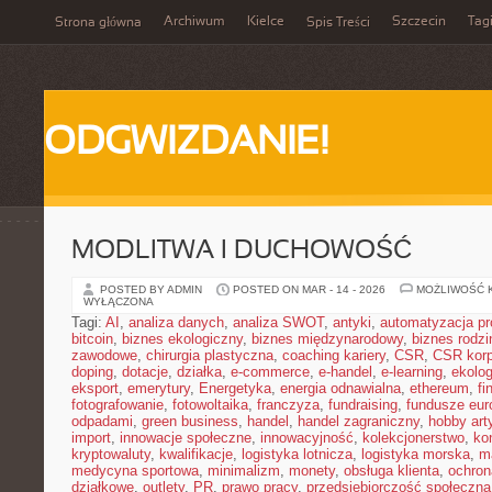
Archiwum
Kielce
Szczecin
Tag
Strona główna
Spis Treści
ODGWIZDANIE!
MODLITWA I DUCHOWOŚĆ
POSTED BY ADMIN
POSTED ON MAR - 14 - 2026
MOŻLIWOŚĆ 
WYŁĄCZONA
Tagi:
AI
,
analiza danych
,
analiza SWOT
,
antyki
,
automatyzacja p
bitcoin
,
biznes ekologiczny
,
biznes międzynarodowy
,
biznes rodzi
zawodowe
,
chirurgia plastyczna
,
coaching kariery
,
CSR
,
CSR korp
doping
,
dotacje
,
działka
,
e-commerce
,
e-handel
,
e-learning
,
ekolog
eksport
,
emerytury
,
Energetyka
,
energia odnawialna
,
ethereum
,
fi
fotografowanie
,
fotowoltaika
,
franczyza
,
fundraising
,
fundusze eur
odpadami
,
green business
,
handel
,
handel zagraniczny
,
hobby art
import
,
innowacje społeczne
,
innowacyjność
,
kolekcjonerstwo
,
ko
kryptowaluty
,
kwalifikacje
,
logistyka lotnicza
,
logistyka morska
,
m
medycyna sportowa
,
minimalizm
,
monety
,
obsługa klienta
,
ochron
działkowe
,
outlety
,
PR
,
prawo pracy
,
przedsiębiorczość społeczna