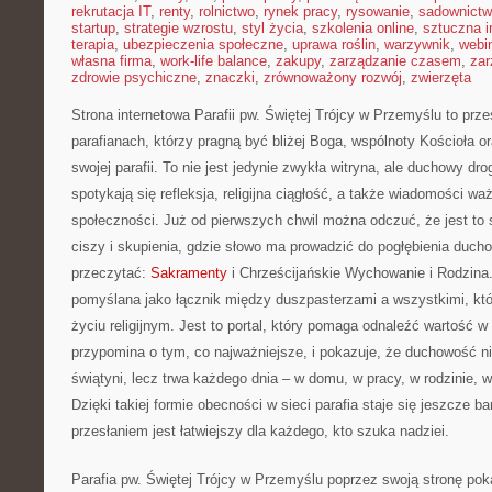
rekrutacja IT
,
renty
,
rolnictwo
,
rynek pracy
,
rysowanie
,
sadownict
startup
,
strategie wzrostu
,
styl życia
,
szkolenia online
,
sztuczna i
terapia
,
ubezpieczenia społeczne
,
uprawa roślin
,
warzywnik
,
webi
własna firma
,
work-life balance
,
zakupy
,
zarządzanie czasem
,
zar
zdrowie psychiczne
,
znaczki
,
zrównoważony rozwój
,
zwierzęta
Strona internetowa Parafii pw. Świętej Trójcy w Przemyślu to prz
parafianach, którzy pragną być bliżej Boga, wspólnoty Kościoła 
swojej parafii. To nie jest jedynie zwykła witryna, ale duchowy d
spotykają się refleksja, religijna ciągłość, a także wiadomości waż
społeczności. Już od pierwszych chwil można odczuć, że jest to
ciszy i skupienia, gdzie słowo ma prowadzić do pogłębienia duch
przeczytać:
Sakramenty
i Chrześcijańskie Wychowanie i Rodzina.
pomyślana jako łącznik między duszpasterzami a wszystkimi, kt
życiu religijnym. Jest to portal, który pomaga odnaleźć wartość 
przypomina o tym, co najważniejsze, i pokazuje, że duchowość n
świątyni, lecz trwa każdego dnia – w domu, w pracy, w rodzinie, w
Dzięki takiej formie obecności w sieci parafia staje się jeszcze bar
przesłaniem jest łatwiejszy dla każdego, kto szuka nadziei.
Parafia pw. Świętej Trójcy w Przemyślu poprzez swoją stronę poka