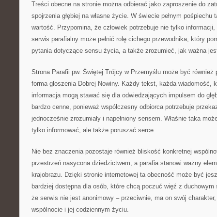
Treści obecne na stronie można odbierać jako zaproszenie do zatr
spojrzenia głębiej na własne życie. W świecie pełnym pośpiechu 
wartość. Przypomina, że człowiek potrzebuje nie tylko informacji,
serwis parafialny może pełnić rolę cichego przewodnika, który p
pytania dotyczące sensu życia, a także zrozumieć, jak ważna jes
Strona Parafii pw. Świętej Trójcy w Przemyślu może być również 
forma głoszenia Dobrej Nowiny. Każdy tekst, każda wiadomość, ka
informacja mogą stawać się dla odwiedzających impulsem do głę
bardzo cenne, ponieważ współczesny odbiorca potrzebuje przekaz
jednocześnie zrozumiały i napełniony sensem. Właśnie taka może b
tylko informować, ale także poruszać serce.
Nie bez znaczenia pozostaje również bliskość konkretnej wspólnot
przestrzeń nasycona dziedzictwem, a parafia stanowi ważny ele
krajobrazu. Dzięki stronie internetowej ta obecność może być jesz
bardziej dostępna dla osób, które chcą poczuć więź z duchowym s
że serwis nie jest anonimowy – przeciwnie, ma on swój charakter
wspólnocie i jej codziennym życiu.