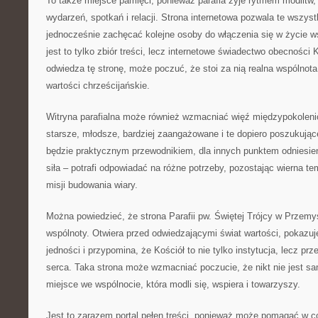
To także miejsce pamięci, ponieważ parafia żyje rytmem modlitw,
wydarzeń, spotkań i relacji. Strona internetowa pozwala te wszys
jednocześnie zachęcać kolejne osoby do włączenia się w życie ws
jest to tylko zbiór treści, lecz internetowe świadectwo obecności 
odwiedza tę stronę, może poczuć, że stoi za nią realna wspólnota 
wartości chrześcijańskie.
Witryna parafialna może również wzmacniać więź międzypokolen
starsze, młodsze, bardziej zaangażowane i te dopiero poszukujące
będzie praktycznym przewodnikiem, dla innych punktem odniesieni
siła – potrafi odpowiadać na różne potrzeby, pozostając wierna te
misji budowania wiary.
Można powiedzieć, że strona Parafii pw. Świętej Trójcy w Przemy
wspólnoty. Otwiera przed odwiedzającymi świat wartości, pokazuje
jedności i przypomina, że Kościół to nie tylko instytucja, lecz p
serca. Taka strona może wzmacniać poczucie, że nikt nie jest s
miejsce we wspólnocie, która modli się, wspiera i towarzyszy.
Jest to zarazem portal pełen treści, ponieważ może pomagać w 