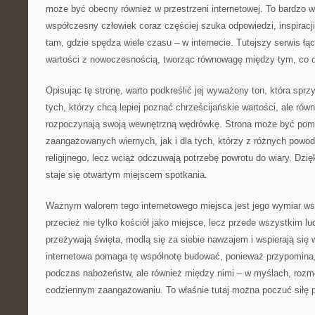
może być obecny również w przestrzeni internetowej. To bardzo 
współczesny człowiek coraz częściej szuka odpowiedzi, inspiracji i 
tam, gdzie spędza wiele czasu – w internecie. Tutejszy serwis ł
wartości z nowoczesnością, tworząc równowagę między tym, co 
Opisując tę stronę, warto podkreślić jej wyważony ton, która sprzy
tych, którzy chcą lepiej poznać chrześcijańskie wartości, ale równ
rozpoczynają swoją wewnętrzną wędrówkę. Strona może być pom
zaangażowanych wiernych, jak i dla tych, którzy z różnych powodó
religijnego, lecz wciąż odczuwają potrzebę powrotu do wiary. Dzię
staje się otwartym miejscem spotkania.
Ważnym walorem tego internetowego miejsca jest jego wymiar wsp
przecież nie tylko kościół jako miejsce, lecz przede wszystkim lu
przeżywają święta, modlą się za siebie nawzajem i wspierają się 
internetowa pomaga tę wspólnotę budować, ponieważ przypomina, ż
podczas nabożeństw, ale również między nimi – w myślach, roz
codziennym zaangażowaniu. To właśnie tutaj można poczuć siłę pa