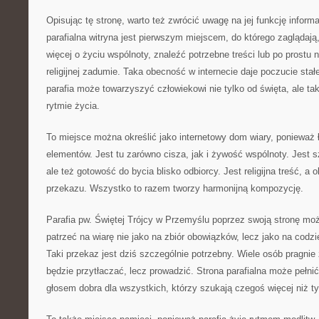
Opisując tę stronę, warto też zwrócić uwagę na jej funkcję inform
parafialna witryna jest pierwszym miejscem, do którego zaglądają
więcej o życiu wspólnoty, znaleźć potrzebne treści lub po prostu 
religijnej zadumie. Taka obecność w internecie daje poczucie stał
parafia może towarzyszyć człowiekowi nie tylko od święta, ale 
rytmie życia.
To miejsce można określić jako internetowy dom wiary, ponieważ
elementów. Jest tu zarówno cisza, jak i żywość wspólnoty. Jest s
ale też gotowość do bycia blisko odbiorcy. Jest religijna treść, a 
przekazu. Wszystko to razem tworzy harmonijną kompozycję.
Parafia pw. Świętej Trójcy w Przemyślu poprzez swoją stronę moż
patrzeć na wiarę nie jako na zbiór obowiązków, lecz jako na codz
Taki przekaz jest dziś szczególnie potrzebny. Wiele osób pragnie 
będzie przytłaczać, lecz prowadzić. Strona parafialna może pełnić
głosem dobra dla wszystkich, którzy szukają czegoś więcej niż ty