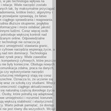
, w jaki technologia wpływa na
 i relacje. Wiele narzędzi zostało
anych tak, by maksymalnie przyciągać
domienia, krótkie treści, algorytmy i
 przewijanie sprawiają, że łatwo
 ciągłego sprawdzania i reagowania.
trudnia dłuższe skupienie, pogłębia
nformacyjne i może osłabiać jakość
innymi ludźmi. Coraz więcej osób
potrzebuje większej kontroli nad
zanym online. Odpowiedzialne
z technologii nie oznacza jej
lecz umiejętność stawiania granic,
m cyfrowe narzędzia wspierają życie, a
ą nad nim dominacji. Technologia
nież rynek pracy. Wiele zawodów
 kompetencji cyfrowych, które jeszcze
mu nie były konieczne. Obsługa nowych
komunikacja zdalna, praca na danych,
ja czy wykorzystanie narzędzi
ztucznej inteligencji stają się coraz
szechne. Oznacza to, że uczenie się
ię wraz ze szkołą czy studiami. Wręcz
konieczność ciągłego aktualizowania
 się naturalną częścią dorosłego życia
Osoby, które potrafią się adaptować,
we umiejętności i rozumieć kierunek
ją większą stabilność i elastyczność
cy. Warto jednak pamiętać, że dostęp
ii nie jest równy dla wszystkich. Wciąż