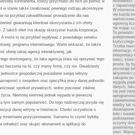
możliwości,
otrzeby kontrahenta, którzy przychodzi do nich po pomoc w
z najważniej
est w stanie także zrealizować pewnego rodzaju akcesoryjne
W interneci
nie każda tr
nie na przykład zakwalifikować prowadzenie dla nas
wartościowa.
ównież gwarantują klientowi skorzystania z ich oferty
ogromną licz
nie mając cz
. Z takich ofert ma okazję skorzystać każda korporacja,
To prowadzi
podejmowani
. A może to na przykład wypływać z powstałego serwisu
krytycznego 
etowej, programu internetowego. Warto wskazać, że także
Trzeba nauc
informacje, 
 ofertę takiej agencji interaktywnej, jak
interpretacj
tego dostrzegamy, że taka agencja stara się opisywać tego
treści, któr
proste, by b
bez baczenia na to, czy mamy firmę, czy nie. Dwudziesty
pozostaje b
aktywności p
jednostce gospodarczej posiadanie swojej witryny
zakupów po 
zaznajomić z zespołem oraz specyfiką pracy danej jednostki
wygodą pojaw
danych, fał
anizować spotkań prywatnych, wolno pracować zdalnie.
się pod inst
l życia. Niemniej niemniej jednak wypada w pierwszej
oprogramowa
zaawansowan
 a tym samym popularność. Do tego nadzwyczaj przyda się
wiedzy lub n
dwuetapowe l
ozycji danej witryny w Internecie. Chodzi oczywiście o
linki i świa
y mniemanie pozycjonowanie. Samemu to czynić byłoby
podstawowe e
uczymy dziec
a odnaleźć oraz okupić abonament w aplikacji do
powinniśmy u
sieci. Ważn