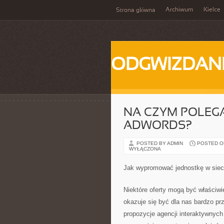
Archiwum
Kielce
Strona główna
ODGWIZDANI
NA CZYM POLEG
ADWORDS?
POSTED BY ADMIN
POSTED ON 
WYŁĄCZONA
Jak wypromować jednostkę w siec
Niektóre oferty mogą być właściwi
okazuje się być dla nas bardzo pr
propozycje agencji interaktywnych 