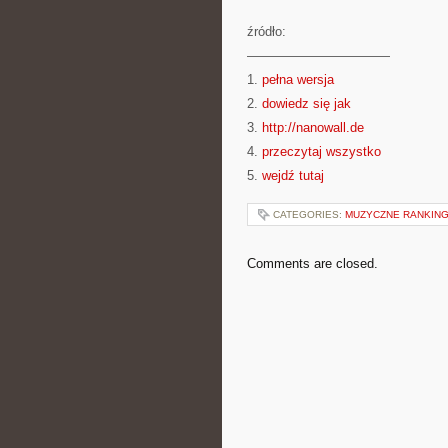
źródło:
———————————
1.
pełna wersja
2.
dowiedz się jak
3.
http://nanowall.de
4.
przeczytaj wszystko
5.
wejdź tutaj
CATEGORIES:
MUZYCZNE RANKINGI
Comments are closed.