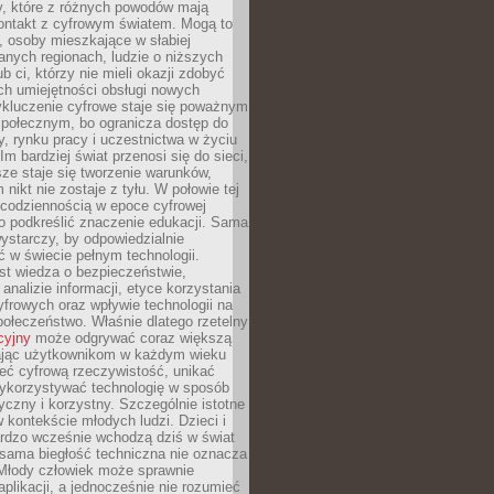
py, które z różnych powodów mają
kontakt z cyfrowym światem. Mogą to
, osoby mieszkające w słabiej
nych regionach, ludzie o niższych
b ci, którzy nie mieli okazji zdobyć
h umiejętności obsługi nowych
ykluczenie cyfrowe staje się poważnym
połecznym, bo ogranicza dostęp do
y, rynku pracy i uczestnictwa w życiu
Im bardziej świat przenosi się do sieci,
ze staje się tworzenie warunków,
 nikt nie zostaje z tyłu. W połowie tej
d codziennością w epoce cyfrowej
o podkreślić znaczenie edukacji. Sama
 wystarczy, by odpowiedzialnie
 w świecie pełnym technologii.
st wiedza o bezpieczeństwie,
 analizie informacji, etyce korzystania
yfrowych oraz wpływie technologii na
połeczeństwo. Właśnie dlatego rzetelny
cyjny
może odgrywać coraz większą
ając użytkownikom w każdym wieku
ieć cyfrową rzeczywistość, unikać
wykorzystywać technologię w sposób
yczny i korzystny. Szczególnie istotne
 w kontekście młodych ludzi. Dzieci i
ardzo wcześnie wchodzą dziś w świat
 sama biegłość techniczna nie oznacza
 Młody człowiek może sprawnie
aplikacji, a jednocześnie nie rozumieć