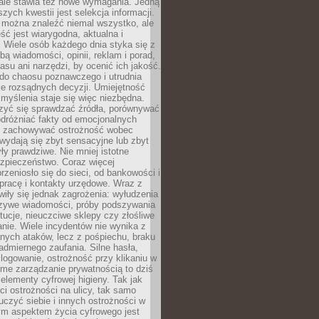
 ale stawia też nowe wymagania. Jedną
szych kwestii jest selekcja informacji.
e można znaleźć niemal wszystko, ale
eść jest wiarygodna, aktualna i
 Wiele osób każdego dnia styka się z
bą wiadomości, opinii, reklam i porad,
asu ani narzędzi, by ocenić ich jakość.
 do chaosu poznawczego i utrudnia
e rozsądnych decyzji. Umiejętność
myślenia staje się więc niezbędna.
zyć się sprawdzać źródła, porównywać
odróżniać fakty od emocjonalnych
i i zachowywać ostrożność wobec
e wydają się zbyt sensacyjne lub zbyt
yły prawdziwe. Nie mniej istotne
ezpieczeństwo. Coraz więcej
rzeniosło się do sieci, od bankowości i
pracę i kontakty urzędowe. Wraz z
iły się jednak zagrożenia: wyłudzenia
szywe wiadomości, próby podszywania
ytucje, nieuczciwe sklepy czy złośliwe
nie. Wiele incydentów nie wynika z
ych ataków, lecz z pośpiechu, braku
admiernego zaufania. Silne hasła,
ogowanie, ostrożność przy klikaniu w
dome zarządzanie prywatnością to dziś
lementy cyfrowej higieny. Tak jak
i ostrożności na ulicy, tak samo
czyć siebie i innych ostrożności w
ym aspektem życia cyfrowego jest