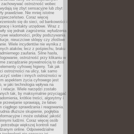
i i zachowywać ostrożność wobec
e wydają się zbyt sensacyjne lub zbyt
yły prawdziwe. Nie mniej istotne
ezpieczeństwo. Coraz więcej
rzeniosło się do sieci, od bankowości i
pracę i kontakty urzędowe. Wraz z
iły się jednak zagrożenia: wyłudzenia
szywe wiadomości, próby podszywania
ytucje, nieuczciwe sklepy czy złośliwe
nie. Wiele incydentów nie wynika z
ych ataków, lecz z pośpiechu, braku
admiernego zaufania. Silne hasła,
ogowanie, ostrożność przy klikaniu w
dome zarządzanie prywatnością to dziś
lementy cyfrowej higieny. Tak jak
i ostrożności na ulicy, tak samo
czyć siebie i innych ostrożności w
ym aspektem życia cyfrowego jest
, w jaki technologia wpływa na
 i relacje. Wiele narzędzi zostało
anych tak, by maksymalnie przyciągać
domienia, krótkie treści, algorytmy i
 przewijanie sprawiają, że łatwo
 ciągłego sprawdzania i reagowania.
trudnia dłuższe skupienie, pogłębia
nformacyjne i może osłabiać jakość
innymi ludźmi. Coraz więcej osób
potrzebuje większej kontroli nad
zanym online. Odpowiedzialne
z technologii nie oznacza jej