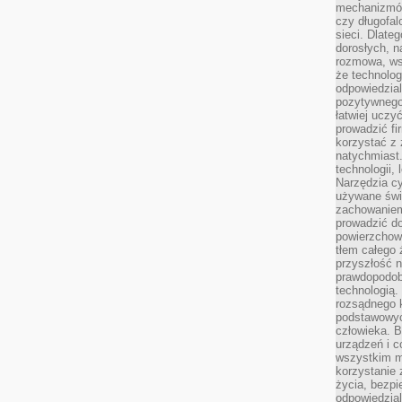
mechanizmów
czy długofal
sieci. Dlate
dorosłych, na
rozmowa, ws
że technolog
odpowiedzia
pozytywnego 
łatwiej uczy
prowadzić fi
korzystać z
natychmiast.
technologii,
Narzędzia cy
używane świ
zachowaniem
prowadzić do
powierzchown
tłem całego 
przyszłość n
prawdopodob
technologią.
rozsądnego k
podstawowyc
człowieka. B
urządzeń i 
wszystkim m
korzystanie z
życia, bezpi
odpowiedzial