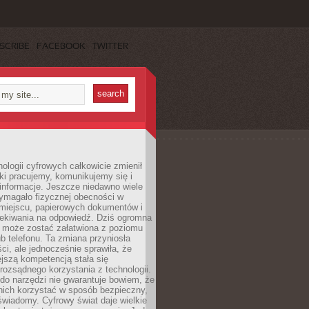
SCRIBE
FACEBOOK
TWITTER
ologii cyfrowych całkowicie zmienił
ki pracujemy, komunikujemy się i
nformacje. Jeszcze niedawno wiele
ymagało fizycznej obecności w
miejscu, papierowych dokumentów i
zekiwania na odpowiedź. Dziś ogromna
 może zostać załatwiona z poziomu
b telefonu. Ta zmiana przyniosła
ści, ale jednocześnie sprawiła, że
jszą kompetencją stała się
rozsądnego korzystania z technologii.
do narzędzi nie gwarantuje bowiem, że
nich korzystać w sposób bezpieczny,
świadomy. Cyfrowy świat daje wielkie