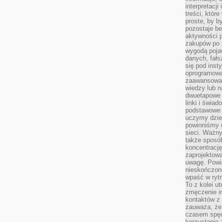
interpretacj
treści, któr
proste, by b
pozostaje b
aktywności p
zakupów po 
wygodą pojaw
danych, fał
się pod inst
oprogramowa
zaawansowan
wiedzy lub n
dwuetapowe l
linki i świa
podstawowe e
uczymy dziec
powinniśmy u
sieci. Ważn
także sposób
koncentrację
zaprojektow
uwagę. Powia
nieskończone
wpaść w rytm
To z kolei u
zmęczenie i
kontaktów z 
zauważa, że 
czasem spęd
korzystanie 