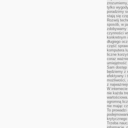
zrozumiemy,
tylko wygody,
poradzimy so
stają się cz
Rozwój techn
sposób, w ja
zdobywamy i
czynności w
konkretnym 
długiego oc
część spraw
komputera lu
liczne korzy
coraz ważnie
umiejętność 
Sam dostęp 
będziemy z 
efektywny i 
możliwości,
z najważniej
W interneci
nie każda tr
wartościowa.
ogromną licz
nie mając cz
To prowadzi
podejmowani
krytycznego 
Trzeba nauc
informacje, 