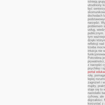
istnieją gru
utrudniony 
być seniorzy
skomunikowa
dochodach lu
podstawowyc
narzędzi. W
problemem s
usług, wiedz
publicznym. 
tym ważniejs
dzięki którym
refleksji na
trzeba mocn
intuicja nie
funkcjonować
Potrzebna je
prywatności,
z narzędzi c
psychikę i s
portal eduka
rolę, pomag
lepiej rozum
zagrożeń i 
mądry, prakt
staje się to
nastolatki b
cyfrowy, ale
dojrzałości.
korzystać z 