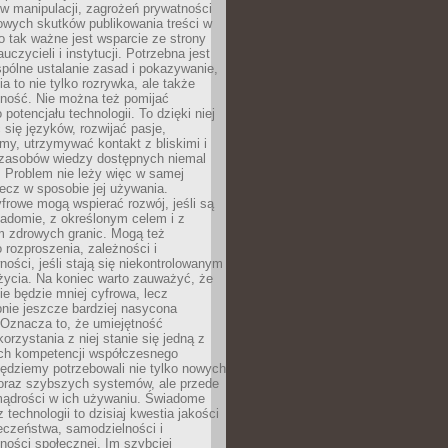
 manipulacji, zagrożeń prywatności
owych skutków publikowania treści w
go tak ważne jest wsparcie ze strony
uczycieli i instytucji. Potrzebna jest
pólne ustalanie zasad i pokazywanie,
ia to nie tylko rozrywka, ale także
lność. Nie można też pomijać
potencjału technologii. To dzięki niej
ć się języków, rozwijać pasje,
rmy, utrzymywać kontakt z bliskimi i
 zasobów wiedzy dostępnych niemal
 Problem nie leży więc w samej
 lecz w sposobie jej używania.
frowe mogą wspierać rozwój, jeśli są
adomie, z określonym celem i z
 zdrowych granic. Mogą też
 rozproszenia, zależności i
ości, jeśli stają się niekontrolowanym
życia. Na koniec warto zauważyć, że
ie będzie mniej cyfrowa, lecz
nie jeszcze bardziej nasycona
 Oznacza to, że umiejętność
orzystania z niej stanie się jedną z
h kompetencji współczesnego
ędziemy potrzebowali nie tylko nowych
coraz szybszych systemów, ale przede
ądrości w ich używaniu. Świadome
 technologii to dzisiaj kwestia jakości
eczeństwa, samodzielności i
ności społecznej. Im szybciej