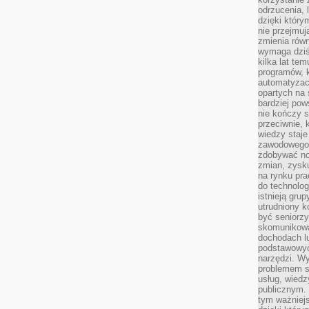
odrzucenia, 
dzięki który
nie przejmuj
zmienia rów
wymaga dziś
kilka lat te
programów, 
automatyzac
opartych na s
bardziej pow
nie kończy s
przeciwnie, 
wiedzy staje
zawodowego. 
zdobywać no
zmian, zysku
na rynku pra
do technolog
istnieją gru
utrudniony 
być seniorzy
skomunikowa
dochodach lu
podstawowyc
narzędzi. W
problemem s
usług, wiedz
publicznym. 
tym ważniejs