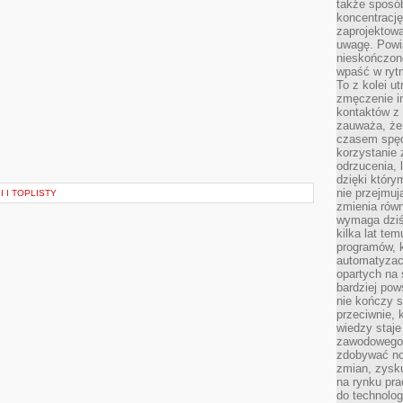
także sposób
koncentrację
zaprojektow
uwagę. Powia
nieskończone
wpaść w rytm
To z kolei u
zmęczenie i
kontaktów z 
zauważa, że 
czasem spęd
korzystanie 
odrzucenia, 
dzięki który
nie przejmuj
 I TOPLISTY
zmienia rów
wymaga dziś
kilka lat te
programów, 
automatyzac
opartych na s
bardziej pow
nie kończy s
przeciwnie, 
wiedzy staje
zawodowego. 
zdobywać no
zmian, zysku
na rynku pra
do technolog