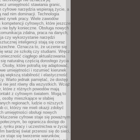
lecz umiejętność stawiania granic,
m cyfrowe narzędzia wspierają życie, a
ą nad nim dominacji. Technologia
nież rynek pracy. Wiele zawodów
 kompetencji cyfrowych, które jeszcze
mu nie były konieczne. Obsługa nowych
komunikacja zdalna, praca na danych,
ja czy wykorzystanie narzędzi
ztucznej inteligencji stają się coraz
szechne. Oznacza to, że uczenie się
ię wraz ze szkołą czy studiami. Wręcz
konieczność ciągłego aktualizowania
 się naturalną częścią dorosłego życia
Osoby, które potrafią się adaptować,
we umiejętności i rozumieć kierunek
ją większą stabilność i elastyczność
cy. Warto jednak pamiętać, że dostęp
ii nie jest równy dla wszystkich. Wciąż
py, które z różnych powodów mają
kontakt z cyfrowym światem. Mogą to
, osoby mieszkające w słabiej
nych regionach, ludzie o niższych
b ci, którzy nie mieli okazji zdobyć
h umiejętności obsługi nowych
ykluczenie cyfrowe staje się poważnym
połecznym, bo ogranicza dostęp do
y, rynku pracy i uczestnictwa w życiu
Im bardziej świat przenosi się do sieci,
ze staje się tworzenie warunków,