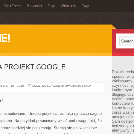
Szczecin
Tagi
Wietrznie
Tagi
Spis Treści
SUB
E!
A PROJEKT GOOGLE
Rozwój techn
sposób, w ja
zdobywamy i
czynności w
NA
SIE - 10 - 2025
MOŻLIWOŚĆ KOMENTOWANIA
ZOSTAŁA
CZYM
konkretnym 
POLEGA
długiego oc
PROJEKT
część spraw
GOOGLE
i?
ADWORDS?
komputera lu
liczne korzy
coraz ważnie
e rozbudowane. I trzeba przyznać, że taka sytuacja często
umiejętność 
zydatna. Na przykład powinniśmy wziąć pod uwagę fakt, że
Sam dostęp 
będziemy z 
coraz bardziej się poszerzają. Starają się oni w jeszcze
efektywny i 