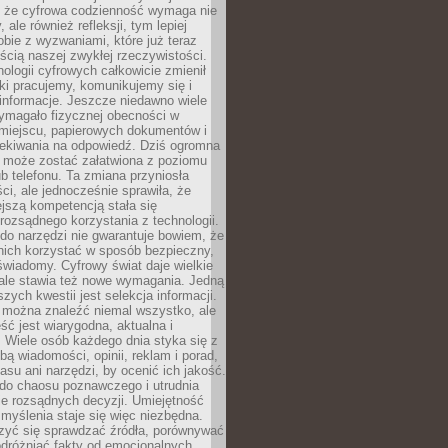
 że cyfrowa codzienność wymaga nie
 ale również refleksji, tym lepiej
bie z wyzwaniami, które już teraz
ęścią naszej zwykłej rzeczywistości.
ologii cyfrowych całkowicie zmienił
ki pracujemy, komunikujemy się i
nformacje. Jeszcze niedawno wiele
ymagało fizycznej obecności w
miejscu, papierowych dokumentów i
zekiwania na odpowiedź. Dziś ogromna
 może zostać załatwiona z poziomu
b telefonu. Ta zmiana przyniosła
ści, ale jednocześnie sprawiła, że
jszą kompetencją stała się
rozsądnego korzystania z technologii.
do narzędzi nie gwarantuje bowiem, że
nich korzystać w sposób bezpieczny,
świadomy. Cyfrowy świat daje wielkie
 ale stawia też nowe wymagania. Jedną
szych kwestii jest selekcja informacji.
e można znaleźć niemal wszystko, ale
eść jest wiarygodna, aktualna i
 Wiele osób każdego dnia styka się z
bą wiadomości, opinii, reklam i porad,
asu ani narzędzi, by ocenić ich jakość.
 do chaosu poznawczego i utrudnia
e rozsądnych decyzji. Umiejętność
myślenia staje się więc niezbędna.
zyć się sprawdzać źródła, porównywać
odróżniać fakty od emocjonalnych