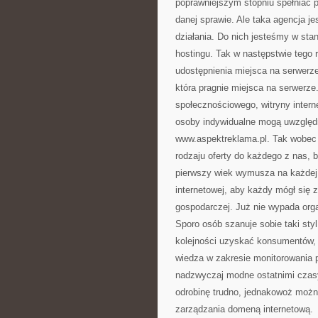
poprawniejszym stopniu spełniać p
danej sprawie. Ale taka agencja j
działania. Do nich jesteśmy w sta
hostingu. Tak w następstwie tego r
udostępnienia miejsca na serwerze
która pragnie miejsca na serwerze
społecznościowego, witryny intern
osoby indywidualne mogą uwzględnić
www.aspektreklama.pl. Tak wobec 
rodzaju oferty do każdego z nas, 
pierwszy wiek wymusza na każdej 
internetowej, aby każdy mógł się 
gospodarczej. Już nie wypada org
Sporo osób szanuje sobie taki sty
kolejności uzyskać konsumentów,
wiedza w zakresie monitorowania p
nadzwyczaj modne ostatnimi czas
odrobinę trudno, jednakowoż możn
zarządzania domeną internetową.