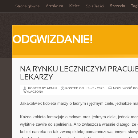
Archiwum
Kielce
Szczecin
Tag
Strona główna
Spis Treści
ODGWIZDANIE!
NA RYNKU LECZNICZYM PRACUJE
LEKARZY
POSTED BY ADMIN
POSTED ON LIS - 5 - 2025
MOŻLIWOŚĆ K
WYŁĄCZONA
Jakakolwiek kobieta marzy o ładnym i jędrnym ciele, jednakże ma
Każda kobieta fantazjuje o ładnym oraz jędrnym ciele, jednak marz
wybitnie zawiłe do spełnienia. A to zwłaszcza właśnie dlatego, że 
kobiet narzeka na tak zwaną skórkę pomarańczową, innymi słowy n