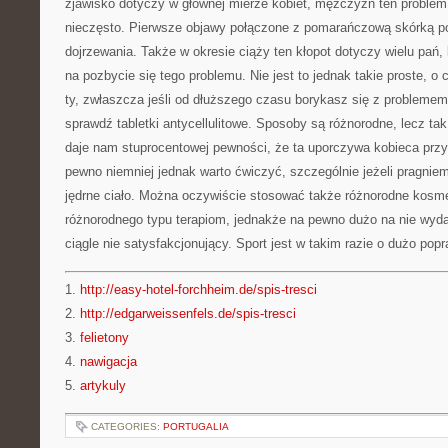
zjawisko dotyczy w głównej mierze kobiet, mężczyzn ten proble
nieczęsto. Pierwsze objawy połączone z pomarańczową skórką po
dojrzewania. Także w okresie ciąży ten kłopot dotyczy wielu pań
na pozbycie się tego problemu. Nie jest to jednak takie proste, o
ty, zwłaszcza jeśli od dłuższego czasu borykasz się z probleme
sprawdź tabletki antycellulitowe. Sposoby są różnorodne, lecz ta
daje nam stuprocentowej pewności, że ta uporczywa kobieca przyp
pewno niemniej jednak warto ćwiczyć, szczególnie jeżeli pragnie
jędrne ciało. Można oczywiście stosować także różnorodne kosme
różnorodnego typu terapiom, jednakże na pewno dużo na nie wyda
ciągle nie satysfakcjonujący. Sport jest w takim razie o dużo po
1.
http://easy-hotel-forchheim.de/spis-tresci
2.
http://edgarweissenfels.de/spis-tresci
3.
felietony
4.
nawigacja
5.
artykuly
CATEGORIES:
PORTUGALIA