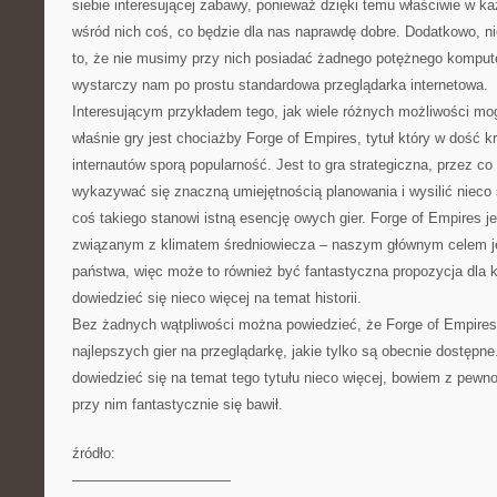
siebie interesującej zabawy, ponieważ dzięki temu właściwie w 
wśród nich coś, co będzie dla nas naprawdę dobre. Dodatkowo, nie
to, że nie musimy przy nich posiadać żadnego potężnego komput
wystarczy nam po prostu standardowa przeglądarka internetowa.
Interesującym przykładem tego, jak wiele różnych możliwości mo
właśnie gry jest chociażby Forge of Empires, tytuł który w dość 
internautów sporą popularność. Jest to gra strategiczna, przez co
wykazywać się znaczną umiejętnością planowania i wysilić nieco 
coś takiego stanowi istną esencję owych gier. Forge of Empires j
związanym z klimatem średniowiecza – naszym głównym celem j
państwa, więc może to również być fantastyczna propozycja dla k
dowiedzieć się nieco więcej na temat historii.
Bez żadnych wątpliwości można powiedzieć, że Forge of Empires 
najlepszych gier na przeglądarkę, jakie tylko są obecnie dostępn
dowiedzieć się na temat tego tytułu nieco więcej, bowiem z pewn
przy nim fantastycznie się bawił.
źródło:
———————————