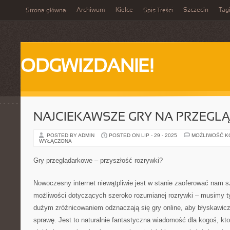
Archiwum
Kielce
Szczecin
Tag
Strona główna
Spis Treści
ODGWIZDANIE!
NAJCIEKAWSZE GRY NA PRZEGL
POSTED BY ADMIN
POSTED ON LIP - 29 - 2025
MOŻLIWOŚĆ 
WYŁĄCZONA
Gry przeglądarkowe – przyszłość rozrywki?
Nowoczesny internet niewątpliwie jest w stanie zaoferować nam s
możliwości dotyczących szeroko rozumianej rozrywki – musimy tyl
dużym zróżnicowaniem odznaczają się gry online, aby błyskawicz
sprawę. Jest to naturalnie fantastyczna wiadomość dla kogoś, kto