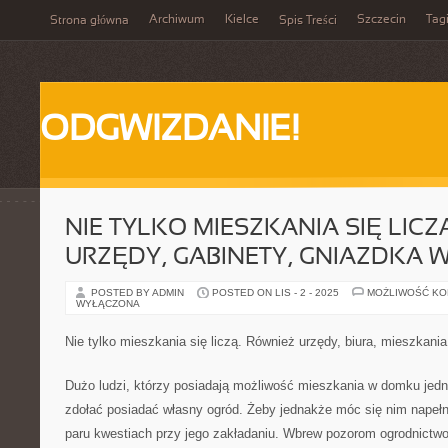
Archiwum
Kielce
Szczecin
Tag
Strona główna
Spis Treści
ODGWIZDANIE!
NIE TYLKO MIESZKANIA SIĘ LICZ
URZĘDY, GABINETY, GNIAZDKA 
POSTED BY ADMIN
POSTED ON LIS - 2 - 2025
MOŻLIWOŚĆ K
WYŁĄCZONA
Nie tylko mieszkania się liczą. Również urzędy, biura, mieszkani
Dużo ludzi, którzy posiadają możliwość mieszkania w domku jed
zdołać posiadać własny ogród. Żeby jednakże móc się nim napełn
paru kwestiach przy jego zakładaniu. Wbrew pozorom ogrodnictwo