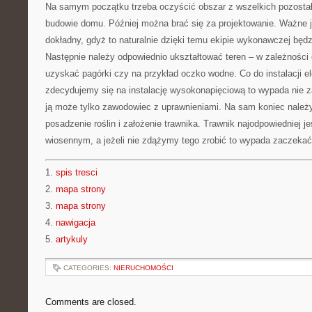
Na samym początku trzeba oczyścić obszar z wszelkich pozostało
budowie domu. Później można brać się za projektowanie. Ważne je
dokładny, gdyż to naturalnie dzięki temu ekipie wykonawczej będz
Następnie należy odpowiednio ukształtować teren – w zależności
uzyskać pagórki czy na przykład oczko wodne. Co do instalacji ele
zdecydujemy się na instalację wysokonapięciową to wypada nie 
ją może tylko zawodowiec z uprawnieniami. Na sam koniec należy
posadzenie roślin i założenie trawnika. Trawnik najodpowiedniej j
wiosennym, a jeżeli nie zdążymy tego zrobić to wypada zaczekać
1.
spis tresci
2.
mapa strony
3.
mapa strony
4.
nawigacja
5.
artykuly
CATEGORIES:
NIERUCHOMOŚCI
Comments are closed.