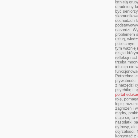
istnieją gru
utrudniony 
być seniorzy
skomunikowa
dochodach lu
podstawowyc
narzędzi. W
problemem s
usług, wiedz
publicznym. 
tym ważniejs
dzięki którym
refleksji na
trzeba mocn
intuicja nie
funkcjonować
Potrzebna je
prywatności,
z narzędzi c
psychikę i s
portal eduka
rolę, pomag
lepiej rozum
zagrożeń i 
mądry, prakt
staje się to
nastolatki b
cyfrowy, ale
dojrzałości.
korzystać z 