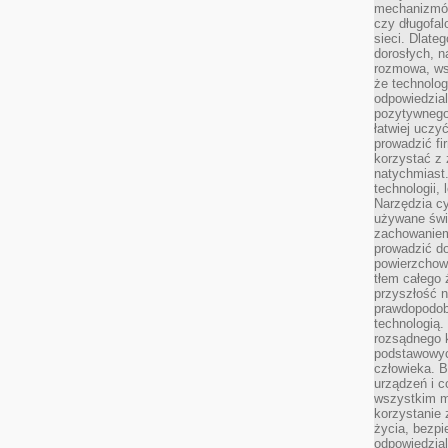
mechanizmów
czy długofal
sieci. Dlate
dorosłych, na
rozmowa, ws
że technolog
odpowiedzia
pozytywnego 
łatwiej uczy
prowadzić fi
korzystać z
natychmiast.
technologii,
Narzędzia cy
używane świ
zachowaniem
prowadzić do
powierzchown
tłem całego 
przyszłość n
prawdopodob
technologią.
rozsądnego k
podstawowyc
człowieka. B
urządzeń i 
wszystkim m
korzystanie z
życia, bezpi
odpowiedzial