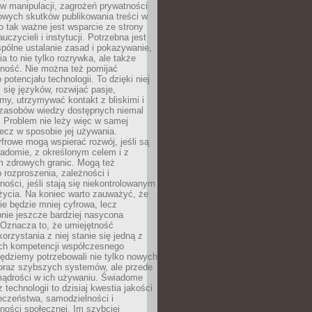
 manipulacji, zagrożeń prywatności
owych skutków publikowania treści w
go tak ważne jest wsparcie ze strony
uczycieli i instytucji. Potrzebna jest
pólne ustalanie zasad i pokazywanie,
ia to nie tylko rozrywka, ale także
lność. Nie można też pomijać
potencjału technologii. To dzięki niej
ć się języków, rozwijać pasje,
rmy, utrzymywać kontakt z bliskimi i
 zasobów wiedzy dostępnych niemal
 Problem nie leży więc w samej
 lecz w sposobie jej używania.
frowe mogą wspierać rozwój, jeśli są
adomie, z określonym celem i z
 zdrowych granic. Mogą też
 rozproszenia, zależności i
ości, jeśli stają się niekontrolowanym
życia. Na koniec warto zauważyć, że
ie będzie mniej cyfrowa, lecz
nie jeszcze bardziej nasycona
 Oznacza to, że umiejętność
orzystania z niej stanie się jedną z
h kompetencji współczesnego
ędziemy potrzebowali nie tylko nowych
coraz szybszych systemów, ale przede
ądrości w ich używaniu. Świadome
 technologii to dzisiaj kwestia jakości
eczeństwa, samodzielności i
ności społecznej. Im szybciej