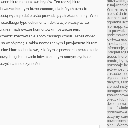
możliwości,
wane biuro rachunkowe brynów. Ten rodzaj biura
z najważniej
e wszystkim tym biznesmenom, dla których czas to
W interneci
nie każda tr
ością wyznaje dużo osób prowadzących własne firmy. W ten
wartościowa.
ogromną licz
wszelkiego typu dokumenty i deklaracje przesyłać za
nie mając cz
cią jest nadzwyczaj komfortowym rozwiązaniem,
To prowadzi
podejmowani
czędzić rzeczywiście sporo cennego czasu. Jeżeli wobec
krytycznego 
 na współpracę z takim nowoczesnym i przyjaznym biurem,
Trzeba nauc
informacje, 
ualne biuro rachunkowe, z którym z pewnością prowadzenie
interpretacj
treści, któr
cowych będzie o wiele łatwiejsze. Tym samym zyskasz
proste, by b
aczyć na inne czynności.
pozostaje b
aktywności p
zakupów po 
wygodą pojaw
danych, fał
się pod inst
oprogramowa
zaawansowan
wiedzy lub n
dwuetapowe l
linki i świa
podstawowe e
uczymy dziec
powinniśmy u
sieci. Ważn