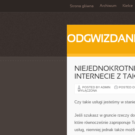
Archiwum
Kielce
Strona główna
ODGWIZDANI
NIEJEDNOKROTN
INTERNECIE Z T
POSTED BY ADMIN
POSTED ON 
WYŁĄCZONA
Czy takie usługi jesteśmy w stani
Jeśli szukasz w gruncie rzeczy 
które równocześnie zaproponuje T
usług, niemniej jednak także możl