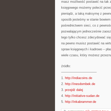
masz możliwość postawić na tak z
księgowego możemy polecić przed
pieniądz, a taką maksymę z pewn
sposób jesteśmy w stanie bowiem 
pośrednictwem sieci, co z pewnoś
pozwalającym jednocześnie zaosz
tego tylko chcesz zdecydować się
na pewno musisz postawić na wirt
spraw księgowych i kadrowo – pła
wiele czasu, który możesz przezn
źródło:
———————————
1.
http://indiacoins.de
2.
http://inesdombek.de
3.
przejdź dalej
4.
http://initiative-sudan.de
5.
http://inkabrammer.de