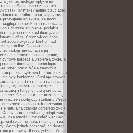
, w jaki technologia wpływa na
 i relacje. Wiele narzędzi zostało
anych tak, by maksymalnie przyciągać
domienia, krótkie treści, algorytmy i
 przewijanie sprawiają, że łatwo
 ciągłego sprawdzania i reagowania.
trudnia dłuższe skupienie, pogłębia
nformacyjne i może osłabiać jakość
innymi ludźmi. Coraz więcej osób
potrzebuje większej kontroli nad
zanym online. Odpowiedzialne
z technologii nie oznacza jej
lecz umiejętność stawiania granic,
m cyfrowe narzędzia wspierają życie, a
ą nad nim dominacji. Technologia
nież rynek pracy. Wiele zawodów
 kompetencji cyfrowych, które jeszcze
mu nie były konieczne. Obsługa nowych
komunikacja zdalna, praca na danych,
ja czy wykorzystanie narzędzi
ztucznej inteligencji stają się coraz
szechne. Oznacza to, że uczenie się
ię wraz ze szkołą czy studiami. Wręcz
konieczność ciągłego aktualizowania
 się naturalną częścią dorosłego życia
Osoby, które potrafią się adaptować,
we umiejętności i rozumieć kierunek
ją większą stabilność i elastyczność
cy. Warto jednak pamiętać, że dostęp
ii nie jest równy dla wszystkich. Wciąż