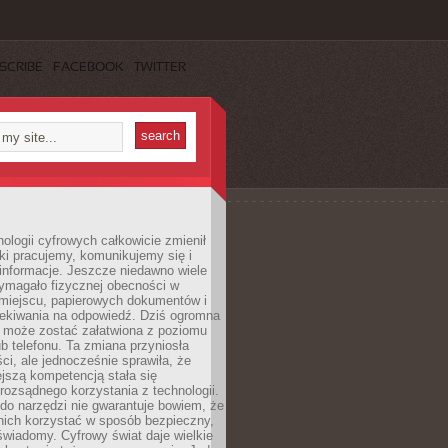
SCRIBE
FACEBOOK
TWITTER
ologii cyfrowych całkowicie zmienił
ki pracujemy, komunikujemy się i
nformacje. Jeszcze niedawno wiele
ymagało fizycznej obecności w
miejscu, papierowych dokumentów i
zekiwania na odpowiedź. Dziś ogromna
 może zostać załatwiona z poziomu
b telefonu. Ta zmiana przyniosła
ści, ale jednocześnie sprawiła, że
jszą kompetencją stała się
rozsądnego korzystania z technologii.
do narzędzi nie gwarantuje bowiem, że
nich korzystać w sposób bezpieczny,
świadomy. Cyfrowy świat daje wielkie