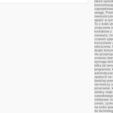
także sposób
koncentrację
zaprojektow
uwagę. Powia
nieskończone
wpaść w rytm
To z kolei u
zmęczenie i
kontaktów z 
zauważa, że 
czasem spęd
korzystanie 
odrzucenia, 
dzięki który
nie przejmuj
zmienia rów
wymaga dziś
kilka lat te
programów, 
automatyzac
opartych na s
bardziej pow
nie kończy s
przeciwnie, 
wiedzy staje
zawodowego. 
zdobywać no
zmian, zysku
na rynku pra
do technolog