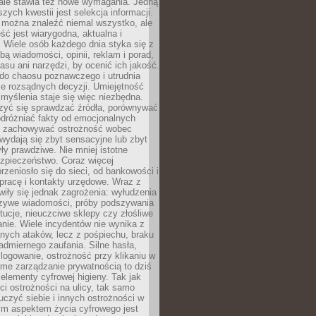
 ale stawia też nowe wymagania. Jedną
szych kwestii jest selekcja informacji.
e można znaleźć niemal wszystko, ale
eść jest wiarygodna, aktualna i
 Wiele osób każdego dnia styka się z
bą wiadomości, opinii, reklam i porad,
asu ani narzędzi, by ocenić ich jakość.
 do chaosu poznawczego i utrudnia
e rozsądnych decyzji. Umiejętność
myślenia staje się więc niezbędna.
zyć się sprawdzać źródła, porównywać
odróżniać fakty od emocjonalnych
i i zachowywać ostrożność wobec
e wydają się zbyt sensacyjne lub zbyt
yły prawdziwe. Nie mniej istotne
ezpieczeństwo. Coraz więcej
rzeniosło się do sieci, od bankowości i
pracę i kontakty urzędowe. Wraz z
iły się jednak zagrożenia: wyłudzenia
szywe wiadomości, próby podszywania
ytucje, nieuczciwe sklepy czy złośliwe
nie. Wiele incydentów nie wynika z
ych ataków, lecz z pośpiechu, braku
admiernego zaufania. Silne hasła,
ogowanie, ostrożność przy klikaniu w
dome zarządzanie prywatnością to dziś
lementy cyfrowej higieny. Tak jak
i ostrożności na ulicy, tak samo
czyć siebie i innych ostrożności w
ym aspektem życia cyfrowego jest