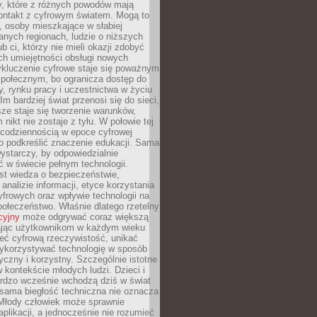
py, które z różnych powodów mają
kontakt z cyfrowym światem. Mogą to
, osoby mieszkające w słabiej
nych regionach, ludzie o niższych
b ci, którzy nie mieli okazji zdobyć
h umiejętności obsługi nowych
ykluczenie cyfrowe staje się poważnym
połecznym, bo ogranicza dostęp do
y, rynku pracy i uczestnictwa w życiu
Im bardziej świat przenosi się do sieci,
ze staje się tworzenie warunków,
 nikt nie zostaje z tyłu. W połowie tej
d codziennością w epoce cyfrowej
o podkreślić znaczenie edukacji. Sama
 wystarczy, by odpowiedzialnie
 w świecie pełnym technologii.
st wiedza o bezpieczeństwie,
 analizie informacji, etyce korzystania
yfrowych oraz wpływie technologii na
połeczeństwo. Właśnie dlatego rzetelny
cyjny
może odgrywać coraz większą
ając użytkownikom w każdym wieku
ieć cyfrową rzeczywistość, unikać
wykorzystywać technologię w sposób
yczny i korzystny. Szczególnie istotne
 w kontekście młodych ludzi. Dzieci i
ardzo wcześnie wchodzą dziś w świat
 sama biegłość techniczna nie oznacza
 Młody człowiek może sprawnie
aplikacji, a jednocześnie nie rozumieć