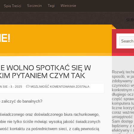
Szczecin
Tagi
Wietrznie
Spis Treści
SUB
E!
IE WOLNO SPOTKAĆ SIĘ W
Rozwój techn
AKIM PYTANIEM CZYM TAK
sposób, w ja
zdobywamy i
czynności w
NIEJEDNOKROTNIE
SIE - 3 - 2025
MOŻLIWOŚĆ KOMENTOWANIA
ZOSTAŁA
konkretnym 
WOLNO
SPOTKAĆ
długiego oc
SIĘ
część spraw
W
e zaliczyć do banalnych?
INTERNECIE
komputera lu
Z
liczne korzy
TAKIM
coraz ważnie
PYTANIEM
doświadczonego oraz doświadczonego biura rachunkowego,
CZYM
umiejętność 
TAK
Sam dostęp 
obie nie tylko ściśle mówiąc wysoką jakość świadczonych
będziemy z 
iwość kontaktu za pośrednictwem sieci, z całą pewnością
efektywny i 