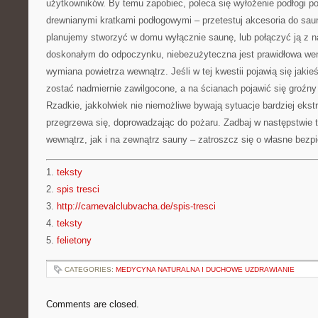
użytkowników. By temu zapobiec, poleca się wyłożenie podłogi 
drewnianymi kratkami podłogowymi – przetestuj akcesoria do sau
planujemy stworzyć w domu wyłącznie saunę, lub połączyć ją z n
doskonałym do odpoczynku, niebezużyteczna jest prawidłowa went
wymiana powietrza wewnątrz. Jeśli w tej kwestii pojawią się jaki
zostać nadmiernie zawilgocone, a na ścianach pojawić się groźny 
Rzadkie, jakkolwiek nie niemożliwe bywają sytuacje bardziej eks
przegrzewa się, doprowadzając do pożaru. Zadbaj w następstwie t
wewnątrz, jak i na zewnątrz sauny – zatroszcz się o własne bezp
1.
teksty
2.
spis tresci
3.
http://carnevalclubvacha.de/spis-tresci
4.
teksty
5.
felietony
CATEGORIES:
MEDYCYNA NATURALNA I DUCHOWE UZDRAWIANIE
Comments are closed.