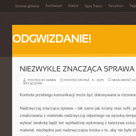
Archiwum
Kielce
Szczecin
Tag
Strona główna
Spis Treści
ODGWIZDANIE!
NIEZWYKLE ZNACZĄCA SPRAWA
POSTED BY ADMIN
POSTED ON PAŹ - 9 - 2025
MOŻLIWOŚĆ K
WYŁĄCZONA
Kontrola przebiegu komunikacji może być dokonywana w różnoro
Nadzwyczaj znacząca sprawa – tak samo jak ściany oraz sufit, 
zrealizowana z materiału nadzwyczaj odpornego na wysoką tempe
wybrać terakotę bądź też wykładzinę wykonaną z tworzywa sztu
materiał, niezbędna jest nadzwyczajna troska o to, aby nie była śl