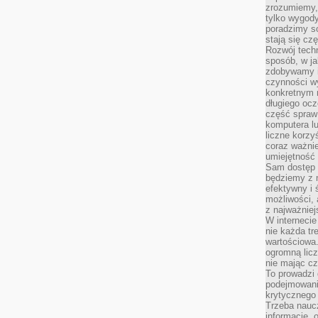
zrozumiemy,
tylko wygody,
poradzimy so
stają się cz
Rozwój techn
sposób, w ja
zdobywamy i
czynności w
konkretnym 
długiego oc
część spraw
komputera lu
liczne korzy
coraz ważnie
umiejętność 
Sam dostęp 
będziemy z 
efektywny i 
możliwości,
z najważniej
W interneci
nie każda tr
wartościowa.
ogromną licz
nie mając cz
To prowadzi
podejmowani
krytycznego 
Trzeba nauc
informacje, 