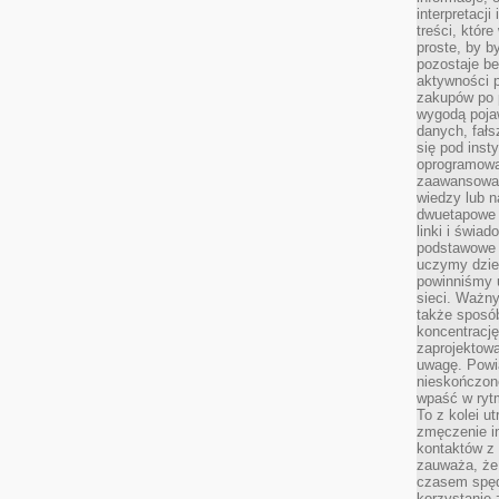
interpretacj
treści, któr
proste, by b
pozostaje b
aktywności p
zakupów po 
wygodą pojaw
danych, fał
się pod inst
oprogramowa
zaawansowan
wiedzy lub n
dwuetapowe l
linki i świa
podstawowe e
uczymy dziec
powinniśmy u
sieci. Ważn
także sposób
koncentrację
zaprojektow
uwagę. Powia
nieskończone
wpaść w rytm
To z kolei u
zmęczenie i
kontaktów z 
zauważa, że 
czasem spęd
korzystanie 