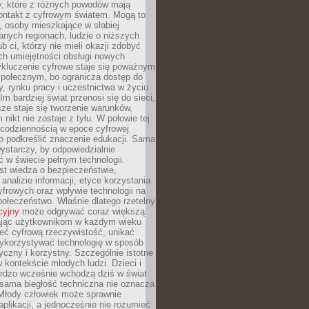
py, które z różnych powodów mają
kontakt z cyfrowym światem. Mogą to
, osoby mieszkające w słabiej
nych regionach, ludzie o niższych
b ci, którzy nie mieli okazji zdobyć
h umiejętności obsługi nowych
ykluczenie cyfrowe staje się poważnym
połecznym, bo ogranicza dostęp do
y, rynku pracy i uczestnictwa w życiu
Im bardziej świat przenosi się do sieci,
ze staje się tworzenie warunków,
 nikt nie zostaje z tyłu. W połowie tej
d codziennością w epoce cyfrowej
o podkreślić znaczenie edukacji. Sama
 wystarczy, by odpowiedzialnie
 w świecie pełnym technologii.
st wiedza o bezpieczeństwie,
 analizie informacji, etyce korzystania
yfrowych oraz wpływie technologii na
połeczeństwo. Właśnie dlatego rzetelny
cyjny
może odgrywać coraz większą
ając użytkownikom w każdym wieku
ieć cyfrową rzeczywistość, unikać
wykorzystywać technologię w sposób
yczny i korzystny. Szczególnie istotne
 w kontekście młodych ludzi. Dzieci i
ardzo wcześnie wchodzą dziś w świat
 sama biegłość techniczna nie oznacza
 Młody człowiek może sprawnie
aplikacji, a jednocześnie nie rozumieć