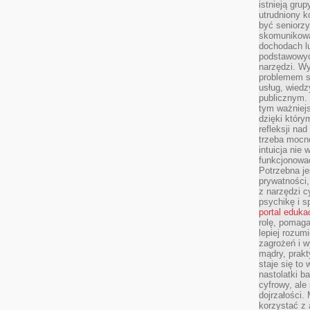
istnieją gru
utrudniony 
być seniorzy
skomunikowa
dochodach lu
podstawowyc
narzędzi. W
problemem s
usług, wiedz
publicznym. 
tym ważniejs
dzięki którym
refleksji na
trzeba mocn
intuicja nie
funkcjonować
Potrzebna je
prywatności,
z narzędzi c
psychikę i s
portal eduka
rolę, pomag
lepiej rozum
zagrożeń i 
mądry, prakt
staje się to
nastolatki b
cyfrowy, ale
dojrzałości.
korzystać z 