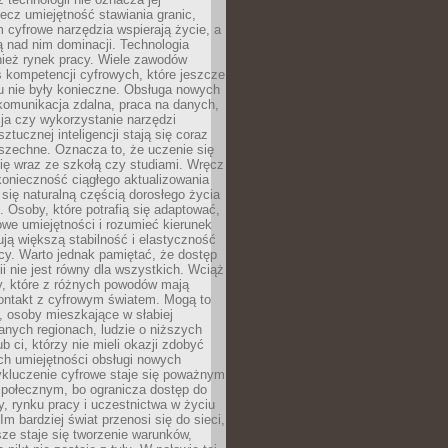
lecz umiejętność stawiania granic,
m cyfrowe narzędzia wspierają życie, a
ą nad nim dominacji. Technologia
nież rynek pracy. Wiele zawodów
 kompetencji cyfrowych, które jeszcze
mu nie były konieczne. Obsługa nowych
komunikacja zdalna, praca na danych,
ja czy wykorzystanie narzędzi
ztucznej inteligencji stają się coraz
szechne. Oznacza to, że uczenie się
ię wraz ze szkołą czy studiami. Wręcz
konieczność ciągłego aktualizowania
 się naturalną częścią dorosłego życia
Osoby, które potrafią się adaptować,
we umiejętności i rozumieć kierunek
ją większą stabilność i elastyczność
cy. Warto jednak pamiętać, że dostęp
ii nie jest równy dla wszystkich. Wciąż
py, które z różnych powodów mają
kontakt z cyfrowym światem. Mogą to
, osoby mieszkające w słabiej
nych regionach, ludzie o niższych
b ci, którzy nie mieli okazji zdobyć
h umiejętności obsługi nowych
ykluczenie cyfrowe staje się poważnym
połecznym, bo ogranicza dostęp do
y, rynku pracy i uczestnictwa w życiu
Im bardziej świat przenosi się do sieci,
ze staje się tworzenie warunków,