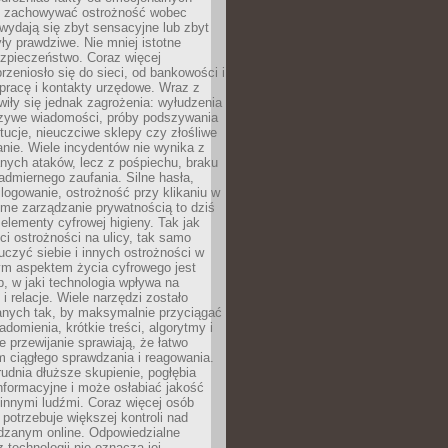
i i zachowywać ostrożność wobec
e wydają się zbyt sensacyjne lub zbyt
yły prawdziwe. Nie mniej istotne
ezpieczeństwo. Coraz więcej
rzeniosło się do sieci, od bankowości i
pracę i kontakty urzędowe. Wraz z
iły się jednak zagrożenia: wyłudzenia
szywe wiadomości, próby podszywania
ytucje, nieuczciwe sklepy czy złośliwe
nie. Wiele incydentów nie wynika z
ych ataków, lecz z pośpiechu, braku
admiernego zaufania. Silne hasła,
ogowanie, ostrożność przy klikaniu w
dome zarządzanie prywatnością to dziś
lementy cyfrowej higieny. Tak jak
i ostrożności na ulicy, tak samo
czyć siebie i innych ostrożności w
ym aspektem życia cyfrowego jest
, w jaki technologia wpływa na
 i relacje. Wiele narzędzi zostało
anych tak, by maksymalnie przyciągać
domienia, krótkie treści, algorytmy i
 przewijanie sprawiają, że łatwo
 ciągłego sprawdzania i reagowania.
trudnia dłuższe skupienie, pogłębia
nformacyjne i może osłabiać jakość
innymi ludźmi. Coraz więcej osób
potrzebuje większej kontroli nad
zanym online. Odpowiedzialne
z technologii nie oznacza jej