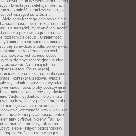
 ale stawia też nowe wymagania. Jedną
szych kwestii jest selekcja informacji.
e można znaleźć niemal wszystko, ale
eść jest wiarygodna, aktualna i
 Wiele osób każdego dnia styka się z
bą wiadomości, opinii, reklam i porad,
asu ani narzędzi, by ocenić ich jakość.
 do chaosu poznawczego i utrudnia
e rozsądnych decyzji. Umiejętność
myślenia staje się więc niezbędna.
zyć się sprawdzać źródła, porównywać
odróżniać fakty od emocjonalnych
i i zachowywać ostrożność wobec
e wydają się zbyt sensacyjne lub zbyt
yły prawdziwe. Nie mniej istotne
ezpieczeństwo. Coraz więcej
rzeniosło się do sieci, od bankowości i
pracę i kontakty urzędowe. Wraz z
iły się jednak zagrożenia: wyłudzenia
szywe wiadomości, próby podszywania
ytucje, nieuczciwe sklepy czy złośliwe
nie. Wiele incydentów nie wynika z
ych ataków, lecz z pośpiechu, braku
admiernego zaufania. Silne hasła,
ogowanie, ostrożność przy klikaniu w
dome zarządzanie prywatnością to dziś
lementy cyfrowej higieny. Tak jak
i ostrożności na ulicy, tak samo
czyć siebie i innych ostrożności w
ym aspektem życia cyfrowego jest