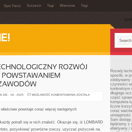
Szczecin
Tagi
Wietrznie
Tagi
Spis Treści
SUB
E!
ECHNOLOGICZNY ROZWÓJ
Rozwój techn
 Z POWSTAWANIEM
sposób, w ja
zdobywamy i
 ZAWODÓW
czynności w
konkretnym 
długiego oc
NOWOCZESNY
SIE - 18 - 2025
MOŻLIWOŚĆ KOMENTOWANIA
ZOSTAŁA
część spraw
TECHNOLOGICZNY
ROZWÓJ
komputera lu
ZWIĄZANY
liczne korzy
JEST
 właściwie powstaje coraz więcej następnych
coraz ważnie
Z
POWSTAWANIEM
umiejętność 
ORYGINALNYCH
Sam dostęp 
ZAWODÓW
 każdy potrafi się w nich znaleźć. Okazuje się, iż LOMBARD
będziemy z 
efektywny i 
o, pozyskiwać przeróżne rzeczy, użyczać pożyczek na