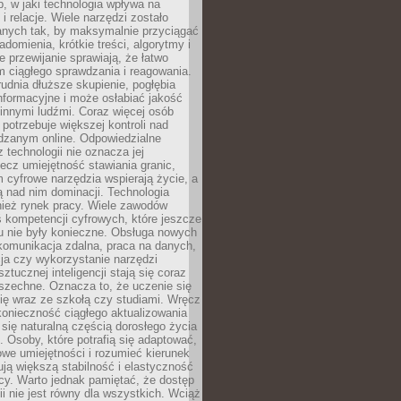
, w jaki technologia wpływa na
 i relacje. Wiele narzędzi zostało
anych tak, by maksymalnie przyciągać
domienia, krótkie treści, algorytmy i
 przewijanie sprawiają, że łatwo
 ciągłego sprawdzania i reagowania.
trudnia dłuższe skupienie, pogłębia
nformacyjne i może osłabiać jakość
innymi ludźmi. Coraz więcej osób
potrzebuje większej kontroli nad
zanym online. Odpowiedzialne
z technologii nie oznacza jej
lecz umiejętność stawiania granic,
m cyfrowe narzędzia wspierają życie, a
ą nad nim dominacji. Technologia
nież rynek pracy. Wiele zawodów
 kompetencji cyfrowych, które jeszcze
mu nie były konieczne. Obsługa nowych
komunikacja zdalna, praca na danych,
ja czy wykorzystanie narzędzi
ztucznej inteligencji stają się coraz
szechne. Oznacza to, że uczenie się
ię wraz ze szkołą czy studiami. Wręcz
konieczność ciągłego aktualizowania
 się naturalną częścią dorosłego życia
Osoby, które potrafią się adaptować,
we umiejętności i rozumieć kierunek
ją większą stabilność i elastyczność
cy. Warto jednak pamiętać, że dostęp
ii nie jest równy dla wszystkich. Wciąż