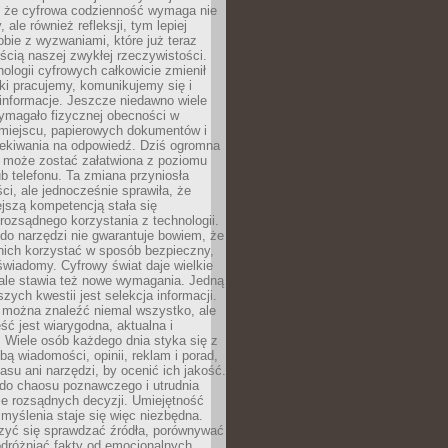
 że cyfrowa codzienność wymaga nie
 ale również refleksji, tym lepiej
bie z wyzwaniami, które już teraz
ęścią naszej zwykłej rzeczywistości.
ologii cyfrowych całkowicie zmienił
ki pracujemy, komunikujemy się i
nformacje. Jeszcze niedawno wiele
ymagało fizycznej obecności w
miejscu, papierowych dokumentów i
zekiwania na odpowiedź. Dziś ogromna
 może zostać załatwiona z poziomu
b telefonu. Ta zmiana przyniosła
ści, ale jednocześnie sprawiła, że
jszą kompetencją stała się
rozsądnego korzystania z technologii.
do narzędzi nie gwarantuje bowiem, że
nich korzystać w sposób bezpieczny,
świadomy. Cyfrowy świat daje wielkie
 ale stawia też nowe wymagania. Jedną
szych kwestii jest selekcja informacji.
e można znaleźć niemal wszystko, ale
eść jest wiarygodna, aktualna i
 Wiele osób każdego dnia styka się z
bą wiadomości, opinii, reklam i porad,
asu ani narzędzi, by ocenić ich jakość.
 do chaosu poznawczego i utrudnia
e rozsądnych decyzji. Umiejętność
myślenia staje się więc niezbędna.
zyć się sprawdzać źródła, porównywać
odróżniać fakty od emocjonalnych