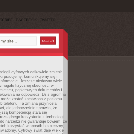
SCRIBE
FACEBOOK
TWITTER
ologii cyfrowych całkowicie zmienił
ki pracujemy, komunikujemy się i
nformacje. Jeszcze niedawno wiele
ymagało fizycznej obecności w
miejscu, papierowych dokumentów i
zekiwania na odpowiedź. Dziś ogromna
 może zostać załatwiona z poziomu
b telefonu. Ta zmiana przyniosła
ści, ale jednocześnie sprawiła, że
jszą kompetencją stała się
rozsądnego korzystania z technologii.
do narzędzi nie gwarantuje bowiem, że
nich korzystać w sposób bezpieczny,
świadomy. Cyfrowy świat daje wielkie