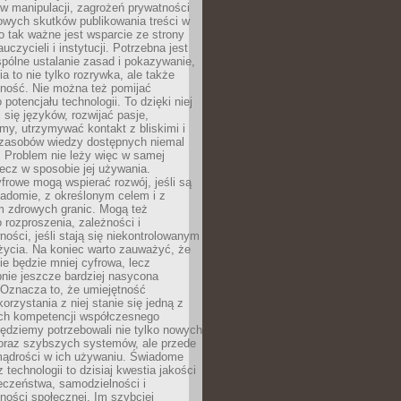
 manipulacji, zagrożeń prywatności
owych skutków publikowania treści w
go tak ważne jest wsparcie ze strony
uczycieli i instytucji. Potrzebna jest
pólne ustalanie zasad i pokazywanie,
ia to nie tylko rozrywka, ale także
lność. Nie można też pomijać
potencjału technologii. To dzięki niej
ć się języków, rozwijać pasje,
rmy, utrzymywać kontakt z bliskimi i
 zasobów wiedzy dostępnych niemal
 Problem nie leży więc w samej
 lecz w sposobie jej używania.
frowe mogą wspierać rozwój, jeśli są
adomie, z określonym celem i z
 zdrowych granic. Mogą też
 rozproszenia, zależności i
ości, jeśli stają się niekontrolowanym
życia. Na koniec warto zauważyć, że
ie będzie mniej cyfrowa, lecz
nie jeszcze bardziej nasycona
 Oznacza to, że umiejętność
orzystania z niej stanie się jedną z
h kompetencji współczesnego
ędziemy potrzebowali nie tylko nowych
coraz szybszych systemów, ale przede
ądrości w ich używaniu. Świadome
 technologii to dzisiaj kwestia jakości
eczeństwa, samodzielności i
ności społecznej. Im szybciej