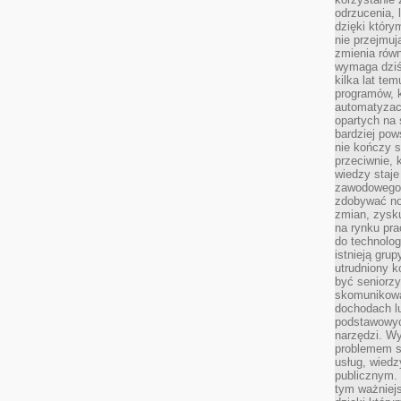
odrzucenia, 
dzięki który
nie przejmuj
zmienia rów
wymaga dziś
kilka lat te
programów, 
automatyzac
opartych na s
bardziej pow
nie kończy s
przeciwnie, 
wiedzy staje
zawodowego. 
zdobywać no
zmian, zysku
na rynku pra
do technolog
istnieją gru
utrudniony 
być seniorzy
skomunikowa
dochodach lu
podstawowyc
narzędzi. W
problemem s
usług, wiedz
publicznym. 
tym ważniejs