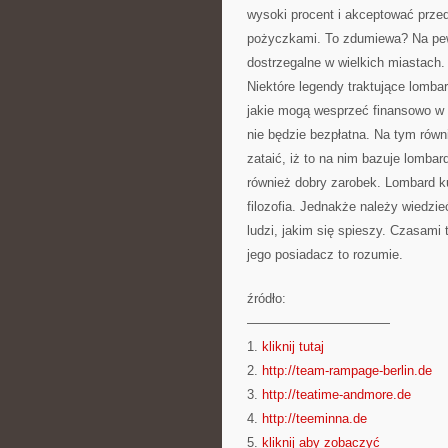
wysoki procent i akceptować przed
pożyczkami. To zdumiewa? Na pewn
dostrzegalne w wielkich miastach.
Niektóre legendy traktujące lomba
jakie mogą wesprzeć finansowo w 
nie będzie bezpłatna. Na tym równi
zataić, iż to na nim bazuje lom
również dobry zarobek. Lombard k
filozofia. Jednakże należy wiedzie
ludzi, jakim się spieszy. Czasami 
jego posiadacz to rozumie.
źródło:
———————————
1.
kliknij tutaj
2.
http://team-rampage-berlin.de
3.
http://teatime-andmore.de
4.
http://teeminna.de
5.
kliknij aby zobaczyć