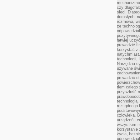
mechanizmów
czy długofal
sieci. Dlate
dorosłych, na
rozmowa, ws
że technolog
odpowiedzia
pozytywnego 
łatwiej uczy
prowadzić fi
korzystać z
natychmiast.
technologii,
Narzędzia cy
używane świ
zachowaniem
prowadzić do
powierzchown
tłem całego 
przyszłość n
prawdopodob
technologią.
rozsądnego k
podstawowyc
człowieka. B
urządzeń i 
wszystkim m
korzystanie z
życia, bezpi
odpowiedzial