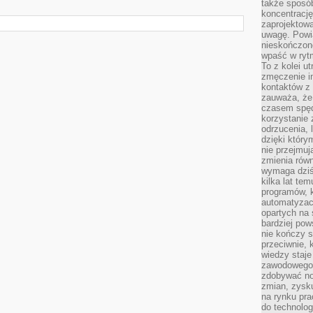
także sposób
koncentrację
zaprojektow
uwagę. Powia
nieskończone
wpaść w rytm
To z kolei u
zmęczenie i
kontaktów z 
zauważa, że 
czasem spęd
korzystanie 
odrzucenia, 
dzięki który
nie przejmuj
zmienia rów
wymaga dziś
kilka lat te
programów, 
automatyzac
opartych na s
bardziej pow
nie kończy s
przeciwnie, 
wiedzy staje
zawodowego. 
zdobywać no
zmian, zysku
na rynku pra
do technolog