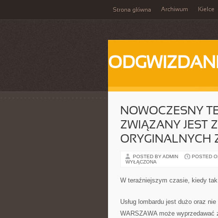
Archiwum
Kielce
Strona główna
ODGWIZDANI
NOWOCZESNY T
ZWIĄZANY JEST
ORYGINALNYCH
POSTED BY ADMIN
POSTED ON 
WYŁĄCZONA
W teraźniejszym czasie, kiedy tak
Usług lombardu jest dużo oraz nie
WARSZAWA może wyprzedawać złot