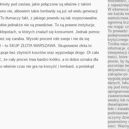
możliwości,
mioty pod zastaw, jakie połączone są właśnie z takimi
z najważniej
W interneci
o nie, albowiem takie lombardy są już od wielu generacji
nie każda tr
 To tłumaczy fakt, z jakiego powodu są tak rozpoznawalne.
wartościowa.
ogromną licz
rdów jednakże nie są prawdziwe. To są prawne instytucje,
nie mając cz
To prowadzi
kłopotach, w których znalazł się konsument. Jednak pomoc
podejmowani
eż się zarabia. Wysoki procent robi swoje i nie da się
krytycznego 
Trzeba nauc
bard – to SKUP ZŁOTA WARSZAWA. Skupowanie złota to
informacje, 
upuje bez zbytnich kosztów oraz wyprzedaje drogo. Ot cała
interpretacj
treści, któr
ć, że cały proces trwa bardzo krótko, a to dobra oznaka dla
proste, by b
pozostaje b
to właśnie czas nie gra na korzyść i lombard, a poniekąd
aktywności p
zakupów po 
wygodą pojaw
danych, fał
się pod inst
oprogramowa
zaawansowan
wiedzy lub n
dwuetapowe l
linki i świa
podstawowe e
uczymy dziec
powinniśmy u
sieci. Ważn