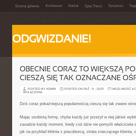
Archiwum
Kielce
Szczecin
Tag
Strona główna
Spis Treści
ODGWIZDANIE!
OBECNIE CORAZ TO WIĘKSZĄ P
CIESZĄ SIĘ TAK OZNACZANE OŚ
POSTED BY ADMIN
POSTED ON PAŹ - 9 - 2025
MOŻLIWOŚĆ K
WYŁĄCZONA
Dziś coraz pokaźniejszą popularnością cieszą się tak zwane ośr
Mając osobistą formę, chyba każdy już przeżył w niej jakieś wyb
zasadzie każdy moment, kiedy coś idzie nie pomyśli właściciela a
jak na przykład kłótnia z pracobiorcą, strata znaczącego klienta