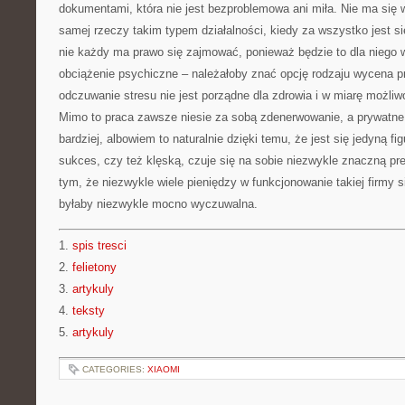
dokumentami, która nie jest bezproblemowa ani miła. Nie ma się
samej rzeczy takim typem działalności, kiedy za wszystko jest
nie każdy ma prawo się zajmować, ponieważ będzie to dla niego 
obciążenie psychiczne – należałoby znać opcję rodzaju wycena pr
odczuwanie stresu nie jest porządne dla zdrowia i w miarę możliw
Mimo to praca zawsze niesie za sobą zdenerwowanie, a prywatne
bardziej, albowiem to naturalnie dzięki temu, że jest się jedyną fi
sukces, czy też klęską, czuje się na sobie niezwykle znaczną pre
tym, że niezwykle wiele pieniędzy w funkcjonowanie takiej firmy si
byłaby niezwykle mocno wyczuwalna.
1.
spis tresci
2.
felietony
3.
artykuly
4.
teksty
5.
artykuly
CATEGORIES:
XIAOMI