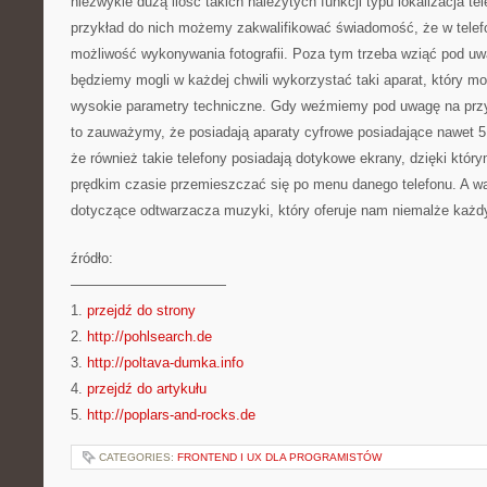
niezwykle dużą ilość takich należytych funkcji typu lokalizacja 
przykład do nich możemy zakwalifikować świadomość, że w telef
możliwość wykonywania fotografii. Poza tym trzeba wziąć pod uw
będziemy mogli w każdej chwili wykorzystać taki aparat, który m
wysokie parametry techniczne. Gdy weźmiemy pod uwagę na przy
to zauważymy, że posiadają aparaty cyfrowe posiadające nawet 
że również takie telefony posiadają dotykowe ekrany, dzięki kt
prędkim czasie przemieszczać się po menu danego telefonu. A w
dotyczące odtwarzacza muzyki, który oferuje nam niemalże każdy
źródło:
———————————
1.
przejdź do strony
2.
http://pohlsearch.de
3.
http://poltava-dumka.info
4.
przejdź do artykułu
5.
http://poplars-and-rocks.de
CATEGORIES:
FRONTEND I UX DLA PROGRAMISTÓW