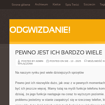
Archiwum
Kielce
Szczecin
Tag
Strona główna
Spis Treści
ODGWIZDANIE!
PEWNO JEST ICH BARDZO WIELE
POSTED BY ADMIN
POSTED ON SIE - 13 - 2025
MOŻLIWOŚĆ 
WYŁĄCZONA
Na naszym rynku jest wiele dzisiejszych sprzętów
Pewno jest ich niezwykle dużo, jak oraz z w pewnych momentac
być ich jeszcze więcej. Mamy tutaj na myśli funkcje telefonu k
dzisiaj, że jego funkcje następuje na coraz to wyższym poziomie
problemu jesteśmy w stanie zaopatrzyć się w rzeczowy telefon, k