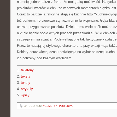
niemniej jednak także z faktu, że mają taką możliwość. Na rynku 
projektów i wzorów kuchni, że w pewnych momentach ciężko jest 
Coraz to bardziej atrakcyjne stają się kuchnie http://kuchnie-byd
też barkiem. Te pierwsze są niezmiernie funkcjonalne. Gdyż blat 
ułatwia przygotowanie posiłków. Dzięki temu wiele osób może uc
nikt nie będzie sobie w tych pracach przeszkadzał. W kuchniac
szczegółem są światła. Podświetlają one tak faktycznie każdą c
Przez to nadają jej stylowego charakteru, a przy okazji mają tak
Kobiety coraz więcej czasu poświęcają na wybór słusznej kuchni.
ich potrzeby pod każdym względem.
1.
felietony
2.
teksty
3.
teksty
4.
artykuly
5.
wpisy
CATEGORIES:
KOSMETYKI POD LUPĄ