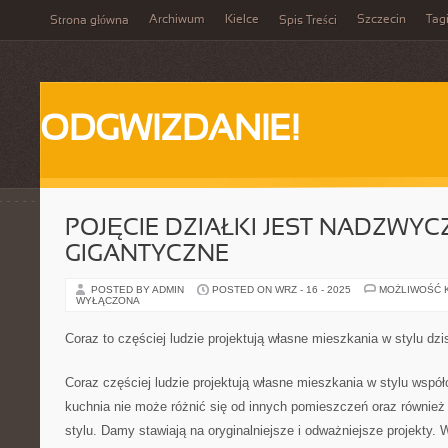
Archiwum
Kielce
Szczecin
Tag
Strona główna
Spis Treści
ODGWIZDANIE!
POJĘCIE DZIAŁKI JEST NADZWYC
GIGANTYCZNE
POSTED BY ADMIN
POSTED ON WRZ - 16 - 2025
MOŻLIWOŚĆ 
WYŁĄCZONA
Coraz to częściej ludzie projektują własne mieszkania w stylu dz
Coraz częściej ludzie projektują własne mieszkania w stylu wspó
kuchnia nie może różnić się od innych pomieszczeń oraz równie
stylu. Damy stawiają na oryginalniejsze i odważniejsze projekty. W