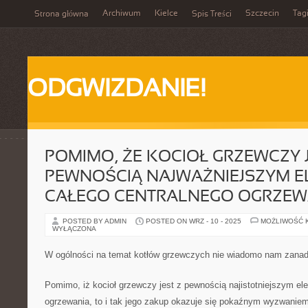
Archiwum
Kielce
Szczecin
Tag
Strona główna
Spis Treści
ODGWIZDANIE!
POMIMO, ŻE KOCIOŁ GRZEWCZY J
PEWNOŚCIĄ NAJWAŻNIEJSZYM 
CAŁEGO CENTRALNEGO OGRZEW
POSTED BY ADMIN
POSTED ON WRZ - 10 - 2025
MOŻLIWOŚĆ 
WYŁĄCZONA
W ogólności na temat kotłów grzewczych nie wiadomo nam zanad
Pomimo, iż kocioł grzewczy jest z pewnością najistotniejszym e
ogrzewania, to i tak jego zakup okazuje się pokaźnym wyzwaniem,