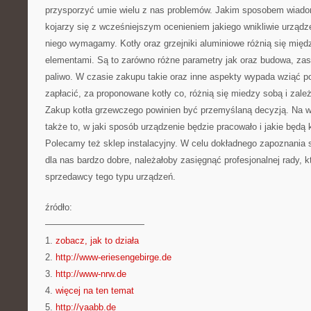
przysporzyć umie wielu z nas problemów. Jakim sposobem wiado
kojarzy się z wcześniejszym ocenieniem jakiego wnikliwie urządz
niego wymagamy. Kotły oraz grzejniki aluminiowe różnią się mię
elementami. Są to zarówno różne parametry jak oraz budowa, z
paliwo. W czasie zakupu takie oraz inne aspekty wypada wziąć po
zapłacić, za proponowane kotły co, różnią się miedzy sobą i zale
Zakup kotła grzewczego powinien być przemyślaną decyzją. Na w
także to, w jaki sposób urządzenie będzie pracowało i jakie będą 
Polecamy też sklep instalacyjny. W celu dokładnego zapoznania s
dla nas bardzo dobre, należałoby zasięgnąć profesjonalnej rady, k
sprzedawcy tego typu urządzeń.
źródło:
———————————
1.
zobacz, jak to działa
2.
http://www-eriesengebirge.de
3.
http://www-nrw.de
4.
więcej na ten temat
5.
http://yaabb.de