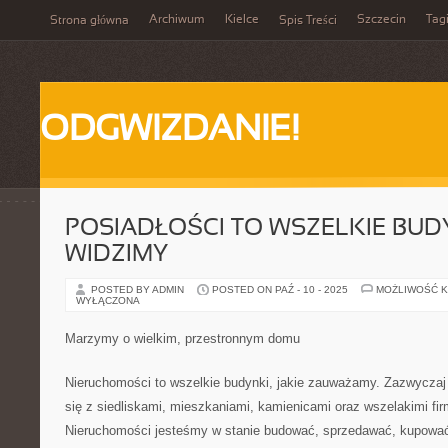
Archiwum
Kielce
Szczecin
Tag
Strona główna
Spis Treści
ODGWIZDANIE!
POSIADŁOŚCI TO WSZELKIE BUDY
WIDZIMY
POSTED BY ADMIN
POSTED ON PAŹ - 10 - 2025
MOŻLIWOŚĆ 
WYŁĄCZONA
Marzymy o wielkim, przestronnym domu
Nieruchomości to wszelkie budynki, jakie zauważamy. Zazwyczaj
się z siedliskami, mieszkaniami, kamienicami oraz wszelakimi fi
Nieruchomości jesteśmy w stanie budować, sprzedawać, kupować.