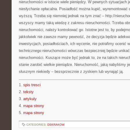
nieruchomości w istocie wiele pieniędzy. W pewnych sytuacjach je
niesłychanie opłacalna. Posiadłość można kupić, wyremontować o
wyższą. Trzeba się niemniej jednak na tym znać – http://nieruch
wszyscy mamy taką wiedzę z zakresu nieruchomości. Trzeba ob
nieruchomości, należy kontrolować go. Istotne jest to, by podejm
jakkolwiek nie zawsze mamy pewność, że decyzja będzie adekwat
inwestycjach, posiadłościach, ich wycenie, nie potrafimy ocenić w
technicznego nieruchomości wówczas bezpieczniej będzie unikać
nieruchomości. Kuszące może być jednak to, że na takich nieru
stanie zarobić wielkie pieniądze. Nieruchomość, jaką nabyliśmy 
słusznym niekiedy – bezsprzecznie z zyskiem lub wynająć ją.
1.
spis tresci
2.
teksty
3.
artykuly
4.
mapa strony
5.
mapa strony
CATEGORIES:
DSKRAKOW