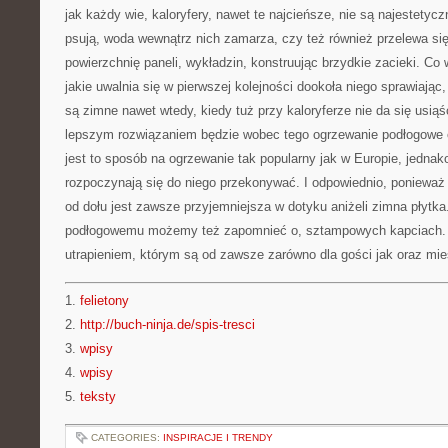
jak każdy wie, kaloryfery, nawet te najcieńsze, nie są najestetycz
psują, woda wewnątrz nich zamarza, czy też również przelewa si
powierzchnię paneli, wykładzin, konstruując brzydkie zacieki. Co w
jakie uwalnia się w pierwszej kolejności dookoła niego sprawiając
są zimne nawet wtedy, kiedy tuż przy kaloryferze nie da się usi
lepszym rozwiązaniem będzie wobec tego ogrzewanie podłogowe o
jest to sposób na ogrzewanie tak popularny jak w Europie, jedna
rozpoczynają się do niego przekonywać. I odpowiednio, ponieważ 
od dołu jest zawsze przyjemniejsza w dotyku aniżeli zimna płytka
podłogowemu możemy też zapomnieć o, sztampowych kapciach.
utrapieniem, którym są od zawsze zarówno dla gości jak oraz mi
1.
felietony
2.
http://buch-ninja.de/spis-tresci
3.
wpisy
4.
wpisy
5.
teksty
CATEGORIES:
INSPIRACJE I TRENDY